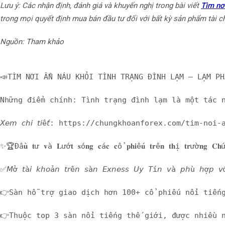
Lưu ý: Các nhận định, đánh giá và khuyến nghị trong bài viết
Tìm nơi
trong mọi quyết định mua bán đầu tư đối với bất kỳ sản phẩm tài c
Nguồn: Tham khảo
📣TÌM NƠI ẨN NÁU KHỎI TÌNH TRẠNG ĐÌNH LẠM – LẠM P
Những điểm chính: Tình trạng đình lạm là một tác 
𝘟𝘦𝘮 𝘤𝘩𝘪 𝘵𝘪ế𝘵: https://chungkhoanforex.com/ti
✨🏆Đầ𝐮 𝐭ư 𝐯à 𝐋ướ𝐭 𝐬ó𝐧𝐠 𝐜á𝐜 𝐜ổ 𝐩𝐡𝐢ế𝐮 𝐭𝐫ê𝐧 𝐭𝐡ị 𝐭𝐫ườ𝐧𝐠 𝐂𝐡
✅𝘔ở 𝘵à𝘪 𝘬𝘩𝘰ả𝘯 𝘵𝘳ê𝘯 𝘴à𝘯 𝘌𝘹𝘯𝘦𝘴𝘴 𝘜𝘺 𝘛í𝘯 𝘷
👉Sàn hỗ trợ giao dịch hơn 100+ cổ phiếu nổi tiến
👉Thuộc top 3 sàn nổi tiếng thế giới, được nhiều 