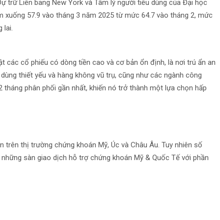
 Dự trữ Liên bang New York và Tâm lý người tiêu dùng của Đại học
iảm xuống 57.9 vào tháng 3 năm 2025 từ mức 64.7 vào tháng 2, mức
lai.
t các cổ phiếu có dòng tiền cao và cơ bản ổn định, là nơi trú ẩn an
 dùng thiết yếu và hàng không vũ trụ, cũng như các ngành công
2 tháng phân phối gần nhất, khiến nó trở thành một lựa chọn hấp
ân trên thị trường chứng khoán Mỹ, Úc và Châu Âu. Tuy nhiên số
 những sàn giao dịch hỗ trợ chứng khoán Mỹ & Quốc Tế với phần