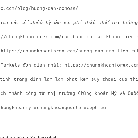
ex.com/blog/huong-dan-exness/
𝘴 để 𝘨𝘪𝘢𝘰 𝘥ị𝘤𝘩 𝘤á𝘤 𝘤ổ 𝘱𝘩𝘪ế𝘶 𝘬ỳ 𝘭â𝘯 𝘷ớ𝘪 𝘱𝘩í 
://chungkhoanforex.com/cac-buoc-mo-tai-khoan-tren-
 https://chungkhoanforex.com/huong-dan-nap-tien-ru
CMarkets đơn giản nhất: https://chungkhoanforex.co
-tinh-trang-dinh-lam-lam-phat-kem-suy-thoai-cua-th
ịch thành công từ thị trường Chứng khoán Mỹ và Quốc
chungkhoanmy #chungkhoanquocte #cophieu
iao dịch gần mức thấp nhất