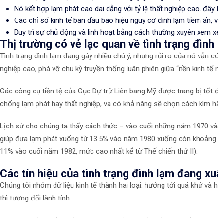
Nó kết hợp lạm phát cao dai dẳng với tỷ lệ thất nghiệp cao, đây 
Các chỉ số kinh tế ban đầu báo hiệu nguy cơ đình lạm tiềm ẩn, v
Duy trì sự chủ động và linh hoạt bằng cách thường xuyên xem xé
Thị trường có vẻ lạc quan về tình trạng đình
Tình trạng đình lạm đang gây nhiều chú ý, nhưng rủi ro của nó vẫn có
nghiệp cao, phá vỡ chu kỳ truyền thống luân phiên giữa “nền kinh tế n
Các công cụ tiền tệ của Cục Dự trữ Liên bang Mỹ được trang bị tốt đ
chống lạm phát hay thất nghiệp, và có khả năng sẽ chọn cách kìm hã
Lịch sử cho chúng ta thấy cách thức – vào cuối những năm 1970 và đ
giúp đưa lạm phát xuống từ 13.5% vào năm 1980 xuống còn khoảng 3.2
11% vào cuối năm 1982, mức cao nhất kể từ Thế chiến thứ II).
Các tín hiệu của tình trạng đình lạm đang xu
Chúng tôi nhóm dữ liệu kinh tế thành hai loại: hướng tới quá khứ và h
thì tương đối lành tính.