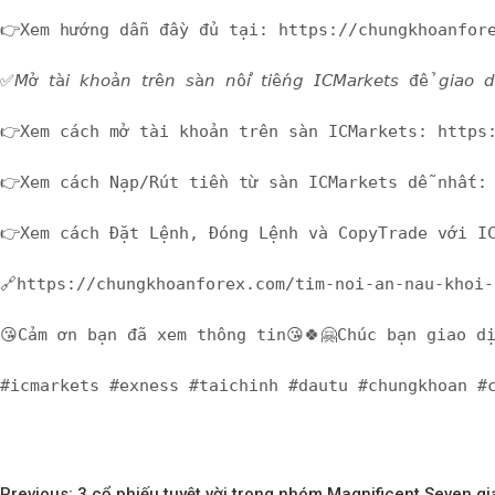
👉Xem hướng dẫn đầy đủ tại: https://chungkhoanfor
✅𝘔ở 𝘵à𝘪 𝘬𝘩𝘰ả𝘯 𝘵𝘳ê𝘯 𝘴à𝘯 𝘯ổ𝘪 𝘵𝘪ế𝘯𝘨 𝘐𝘊𝘔𝘢𝘳𝘬𝘦
👉Xem cách mở tài khoản trên sàn ICMarkets: https
👉Xem cách Nạp/Rút tiền từ sàn ICMarkets dễ nhất:
👉Xem cách Đặt Lệnh, Đóng Lệnh và CopyTrade với I
🔗https://chungkhoanforex.com/tim-noi-an-nau-khoi
😘Cảm ơn bạn đã xem thông tin😘🍀🤗Chúc bạn giao d
#icmarkets #exness #taichinh #dautu #chungkhoan #
Điều
Tags:
Previous:
3 cổ phiếu tuyệt vời trong nhóm Magnificent Seven g