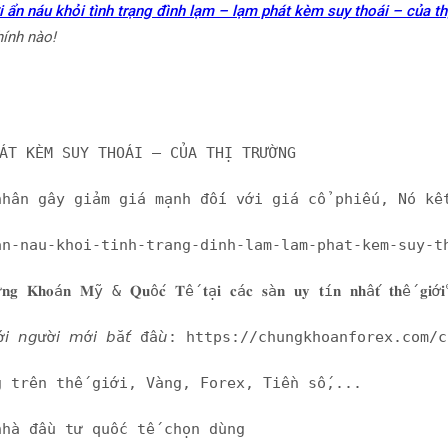
 ẩn náu khỏi tình trạng đình lạm – lạm phát kèm suy thoái – của th
hính nào!
HÁT KÈM SUY THOÁI – CỦA THỊ TRƯỜNG
nhân gây giảm giá mạnh đối với giá cổ phiếu, Nó kế
m-noi-an-nau-khoi-tinh-trang-dinh-lam-lam-phat-kem-suy
ứ𝐧𝐠 𝐊𝐡𝐨á𝐧 𝐌ỹ & 𝐐𝐮ố𝐜 𝐓ế 𝐭ạ𝐢 𝐜á𝐜 𝐬à𝐧 𝐮𝐲 𝐭í𝐧 𝐧𝐡ấ𝐭 𝐭𝐡ế 𝐠𝐢
à 𝘱𝘩ù 𝘩ợ𝘱 𝘷ớ𝘪 𝘯𝘨ườ𝘪 𝘮ớ𝘪 𝘣ắ𝘵 đầ𝘶: https://chungkh
g trên thế giới, Vàng, Forex, Tiền số,...
nhà đầu tư quốc tế chọn dùng