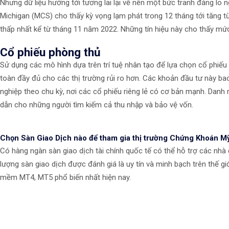
Nhưng dữ liệu hướng tới tương lai lại vẽ nên một bức tranh đáng lo 
Michigan (MCS) cho thấy kỳ vọng lạm phát trong 12 tháng tới tăng t
thấp nhất kể từ tháng 11 năm 2022. Những tín hiệu này cho thấy mức t
Cổ phiếu phòng thủ
Sử dụng các mô hình dựa trên trí tuệ nhân tạo để lựa chọn cổ phiếu
toàn đầy đủ cho các thị trường rủi ro hơn. Các khoản đầu tư này ba
nghiệp theo chu kỳ, nơi các cổ phiếu riêng lẻ có cơ bản mạnh. Danh
dẫn cho những người tìm kiếm cả thu nhập và bảo vệ vốn.
Chọn Sàn Giao Dịch nào để tham gia thị trường Chứng Khoán M
Có hàng ngàn sàn giao dịch tài chính quốc tế có thể hỗ trợ các nhà 
lượng sàn giao dịch được đánh giá là uy tín và minh bạch trên thế g
mềm MT4, MT5 phổ biến nhất hiện nay.