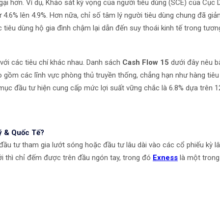
ngại hơn. Ví dụ, Khảo sát kỳ vọng của người tiêu dùng (SCE) của Cục
ừ 4.6% lên 4.9%. Hơn nữa, chỉ số tâm lý người tiêu dùng chung đã g
iêu dùng hộ gia đình chậm lại dẫn đến suy thoái kinh tế trong tương 
 với các tiêu chí khác nhau. Danh sách
Cash Flow 15
dưới đây nêu bậ
o gồm các lĩnh vực phòng thủ truyền thống, chẳng hạn như hàng tiêu
 mục đầu tư hiện cung cấp mức lợi suất vững chắc là 6.8% dựa trên 1
ỹ & Quốc Tế?
đầu tư tham gia lướt sóng hoặc đầu tư lâu dài vào các cổ phiếu kỳ l
iới thì chỉ đếm được trên đầu ngón tay, trong đó
Exness
là một trong