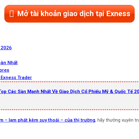
Mở tài khoản giao dịch tại Exness
 2026
oàn Nhất
orex
 Exness Trader
Top Các Sàn Mạnh Nhất Về Giao Dịch Cổ Phiếu Mỹ & Quốc Tế 2
ạm – lạm phát kèm suy thoái – của thị trường
, hãy thường xuyên t