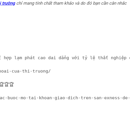
ị trường
chỉ mang tính chất tham khảo và do đó bạn cần cân nhắc
t hợp lạm phát cao dai dẳng với tỷ lệ thất nghiệp 
-thoai-cua-thi-truong/
ớ𝐢🏆🏆🏆
oanforex.com/cac-buoc-mo-tai-khoan-giao-dich-tren-san-exness-d