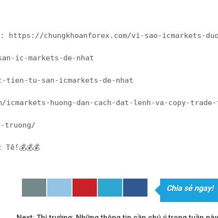
𝘩ấ𝘱 𝘯𝘩ấ𝘵 𝘵𝘩ị 𝘵𝘳ườ𝘯𝘨: https://chungkhoanforex.com/vi-sao
san-ic-markets-de-nhat
t-tien-tu-san-icmarkets-de-nhat
m/icmarkets-huong-dan-cach-dat-lenh-va-copy-trade-
i-truong/
 Tế!💰💰💰
Chia sẻ ngay!
Next:
Thị trường: Những thông tin cần chú ý trong tuần này