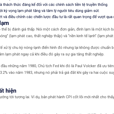
là thách thức đáng kể đối với các chính sách tiền tệ truyền thống.
ới kỳ vọng lạm phát tăng và tâm lý người tiêu dùng giảm sút.
t và điều chỉnh các chiến lược đầu tư là rất quan trọng để vượt qua
 lạm
 thể bị đánh giá thấp. Nói một cách đơn giản, đình lạm là một kịch bả
óng” (lạm phát cao, thất nghiệp thấp) và “nền kinh tế lạnh” (lạm phát 
ể xử lý chu kỳ nóng-lạnh điển hình đó nhưng lại không được chuẩn bị 
m lạm phát ngay cả khi điều đó gây ra sự gia tăng thất nghiệp.
ầu những năm 1980, Chủ tịch Fed khi đó là Paul Volcker đã ưu tiên k
% vào năm 1983, nhưng nó phải trả giá đắt khi gây ra hai cuộc suy 
ất hiện
ướng tới tương lai. Ví dụ, bản phát hành CPI cốt lõi mới nhất cho thấ