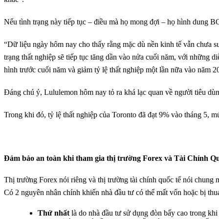
Nếu tình trạng này tiếp tục – điều mà họ mong đợi – họ hình dung BOC
“Dữ liệu ngày hôm nay cho thấy rằng mặc dù nền kinh tế vẫn chưa suy 
trạng thất nghiệp sẽ tiếp tục tăng dần vào nửa cuối năm, với những d
hình trước cuối năm và giảm tỷ lệ thất nghiệp một lần nữa vào năm 2
Đáng chú ý, Lululemon hôm nay tỏ ra khá lạc quan về người tiêu dù
Trong khi đó, tỷ lệ thất nghiệp của Toronto đã đạt 9% vào tháng 5, m
Đảm bảo an toàn khi tham gia thị trường Forex và Tài Chính Qu
Thị trường Forex nói riêng và thị trường tài chính quốc tế nói chung 
Có 2 nguyên nhân chính khiến nhà đầu tư có thể mất vốn hoặc bị thua 
Thứ nhất
là do nhà đầu tư sử dụng đòn bẩy cao trong khi 