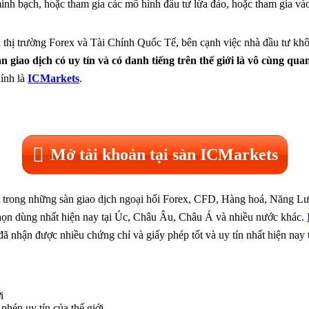
inh bạch, hoặc tham gia các mô hình đầu tư lừa đảo, hoặc tham gia và
 thị trường Forex và Tài Chính Quốc Tế, bên cạnh việc nhà đầu tư khô
 giao dịch có uy tín và có danh tiếng trên thế giới là vô cùng qua
hính là
ICMarkets
.
Mở tài khoản tại sàn ICMarkets
ột trong những sàn giao dịch ngoại hối Forex, CFD, Hàng hoá, Năng L
 chọn dùng nhất hiện nay tại Úc, Châu Âu, Châu Á và nhiều nước khác.
s đã nhận được nhiều chứng chỉ và giấy phép tốt và uy tín nhất hiện
i
phép uy tín của thế giới.