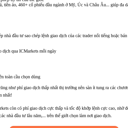
oá, tiền ảo, 460+ cổ phiếu đầu ngành ở Mỹ, Úc và Châu Âu... giúp đa d
 nhà đầu tư sao chép lệnh giao dịch của các trader nổi tiếng hoặc bán 
ao dịch qua ICMarkets mỗi ngày
ên toàn cầu chọn dùng
ũng như phí giao dịch thấp nhất thị trường nên sàn ít tung ra các chươ
m nhất!
arkets còn có phí giao dịch cực thấp và tốc độ khớp lệnh cực cao, nhờ đ
c nhà đầu tư lâu năm,... trên thế giới chọn làm nơi giao dịch.