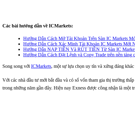
Các bài hướng dẫn về ICMarkets:
Hướng Dẫn Cách Mở Tài Khoản Trên Sàn IC Markets Mớ
Hướng Dẫn Cách Xác Minh Tài Khoản IC Markets Mới N
Hướng Dẫn NẠP TIỀN Và RÚT TIỀN Từ Sàn IC Market
Hướng Dẫn Cách Đặt Lệnh và Copy Trade trên nền tảng c
Song song với
ICMarkets
, một sự lựa chọn uy tín và xứng đáng khác 
Với các nhà đầu tư mới bắt đầu và có số vốn tham gia thị trường thấp
trong những năm gần đây. Hiện nay Exness được công nhận là một tro