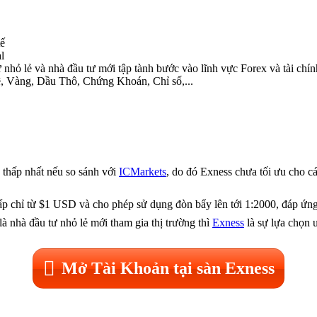
tế
l
ư nhỏ lẻ và nhà đầu tư mới tập tành bước vào lĩnh vực Forex và tài chín
tệ, Vàng, Dầu Thô, Chứng Khoán, Chỉ số,...
 thấp nhất nếu so sánh với
ICMarkets
, do đó Exness chưa tối ưu cho cá
 thấp chỉ từ $1 USD và cho phép sử dụng đòn bẩy lên tới 1:2000, đáp ứn
là nhà đầu tư nhỏ lẻ mới tham gia thị trường thì
Exness
là sự lựa chọn 
Mở Tài Khoản tại sàn Exness