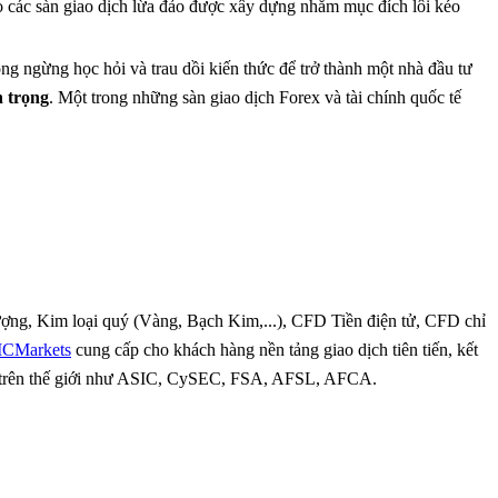
o các sàn giao dịch lừa đảo được xây dựng nhằm mục đích lôi kéo
ng ngừng học hỏi và trau dồi kiến thức để trở thành một nhà đầu tư
n trọng
. Một trong những sàn giao dịch Forex và tài chính quốc tế
ượng, Kim loại quý (Vàng, Bạch Kim,...), CFD Tiền điện tử, CFD chỉ
ICMarkets
cung cấp cho khách hàng nền tảng giao dịch tiên tiến, kết
 nay trên thế giới như ASIC, CySEC, FSA, AFSL, AFCA.