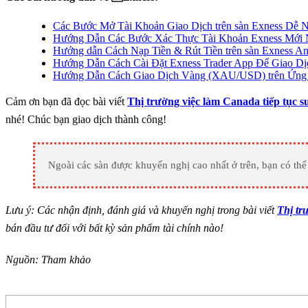
Các Bước Mở Tài Khoản Giao Dịch trên sàn Exness Dễ N
Hướng Dẫn Các Bước Xác Thực Tài Khoản Exness Mới 
Hướng dẫn Cách Nạp Tiền & Rút Tiền trên sàn Exness A
Hướng Dẫn Cách Cài Đặt Exness Trader App Để Giao Dị
Hướng Dẫn Cách Giao Dịch Vàng (XAU/USD) trên Ứng 
Cảm ơn bạn đã đọc bài viết
Thị trường việc làm Canada tiếp tục 
nhé! Chúc bạn giao dịch thành công!
Ngoài các sàn được khuyến nghị cao nhất ở trên, bạn có t
Lưu ý: Các nhận định, đánh giá và khuyến nghị trong bài viết
Thị tr
bán đầu tư đối với bất kỳ sản phẩm tài chính nào!
Nguồn: Tham khảo