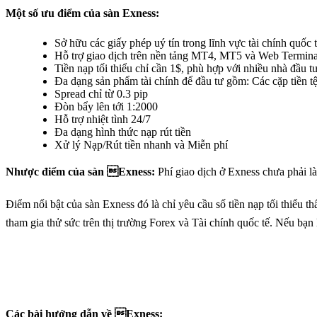
Một số ưu điểm của sàn Exness:
Sở hữu các giấy phép uý tín trong lĩnh vực tài chính quốc 
Hỗ trợ giao dịch trên nền tảng MT4, MT5 và Web Termina
Tiền nạp tối thiểu chỉ cần 1$, phù hợp với nhiều nhà đầu t
Đa dạng sản phẩm tài chính để đầu tư gồm: Các cặp tiền 
Spread chỉ từ 0.3 pip
Đòn bẩy lên tới 1:2000
Hỗ trợ nhiệt tình 24/7
Đa dạng hình thức nạp rút tiền
Xử lý Nạp/Rút tiền nhanh và Miễn phí
Nhược điểm của sàn Exness:
Phí giao dịch ở Exness chưa phải là
Điểm nổi bật của sàn Exness đó là chỉ yêu cầu số tiền nạp tối thiểu
tham gia thử sức trên thị trường Forex và Tài chính quốc tế. Nếu bạn 
Các bài hướng dẫn về Exness: