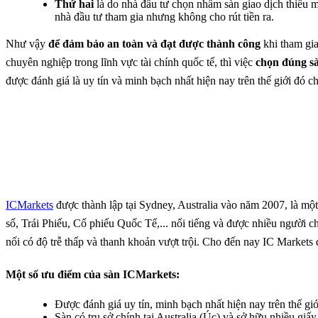
Thứ hai
là do nhà đầu tư chọn nhầm sàn giao dịch thiếu m
nhà đầu tư tham gia nhưng không cho rút tiền ra.
Như vậy
để đảm bảo an toàn và đạt được thành công
khi tham gia
chuyên nghiệp trong lĩnh vực tài chính quốc tế, thì việc
chọn đúng sàn
được đánh giá là uy tín và minh bạch nhất hiện nay trên thế giới đó c
ICMarkets
được thành lập tại Sydney, Australia vào năm 2007, là m
số, Trái Phiếu, Cổ phiếu Quốc Tế,... nổi tiếng và được nhiều người
nối có độ trễ thấp và thanh khoản vượt trội. Cho đến nay IC Market
Một số ưu điểm của sàn ICMarkets:
Được đánh giá uy tín, minh bạch nhất hiện nay trên thế giớ
Sàn có trụ sở chính tại Australia (Úc) và sở hữu nhiều giấy 