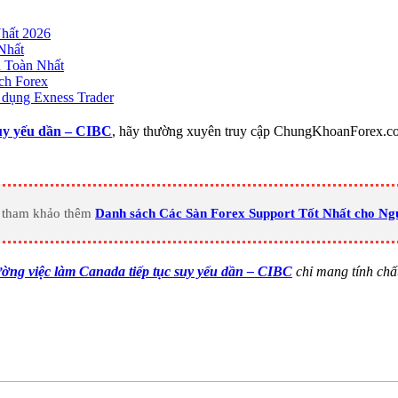
hất 2026
Nhất
n Toàn Nhất
ch Forex
dụng Exness Trader
suy yếu dần – CIBC
, hãy thường xuyên truy cập ChungKhoanForex.com 
hể tham khảo thêm
Danh sách Các Sàn Forex Support Tốt Nhất cho Ng
ường việc làm Canada tiếp tục suy yếu dần – CIBC
chỉ mang tính chấ