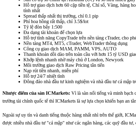
Hỗ trợ giao dịch hơn 60 cặp tiền tệ, Chỉ số, Vàng, hàng h
tính nhất
Spread thấp nhất thị trường, chỉ 0.1 pip
Phí hoa hồng rất thấp, chỉ 3.5$/lot
Tỷ lệ đòn bẩy 1:500
Đa dạng tài khoản để chọn lựa
Hỗ trợ tính năng CopyTrade trên nền tảng cTrader, cho phép
Nền tảng MT4, MT5, cTrader, WebTrader thông dụng
Công cụ giao dịch MAM, PAMM, VPS, AUTO
Thanh khoản dồi dào trên toàn cầu với hơn 15 tỷ USD gi
Khớp lệnh nhanh nhờ máy chủ ở London, Newyork
Môi trường giao dịch Raw Pricing tân tiến
Nạp rút tiền nhanh, miễn phí
Hỗ trợ 24/7 nhiệt tình
Đông đảo nhà đầu tư kinh nghiệm và nhà đầu tư cá mập tr
Nhược điểm của sàn ICMarkets:
Vì là sàn nổi tiếng và minh bạch c
trường tài chính quốc tế thì ICMarkets là sự lựa chọn khiến bạn an tâ
Ngoài sự uy tín và danh tiếng thuộc hàng nhất nhì trên thế giới, ICM
được nhiều nhà đầu tư "cá mập" như các ngân hàng, các quỹ đầu tư, cá