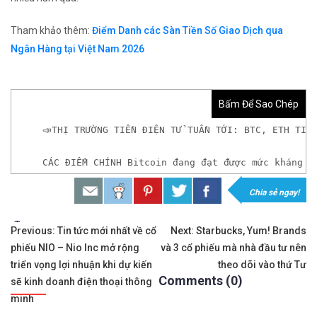
Tham khảo thêm:
Điểm Danh các Sàn Tiền Số Giao Dịch qua
Ngân Hàng tại Việt Nam 2026
Bấm Để Sao Chép
📣THỊ TRƯỜNG TIỀN ĐIỆN TỬ TUẦN TỚI: BTC, ETH TIẾ
CÁC ĐIỂM CHÍNH Bitcoin đang đạt được mức kháng c
Chia sẻ ngay!
𝘟𝘦𝘮 𝘤𝘩𝘪 𝘵𝘪ế𝘵: https://chungkhoanforex.com/
Tags:
Điều
✨🏆𝐀𝐧 𝐭â𝐦 𝐦ở 𝐭à𝐢 𝐤𝐡𝐨ả𝐧 𝐠𝐢𝐚𝐨 𝐝ị𝐜𝐡 𝐁𝐢𝐭𝐜𝐨𝐢𝐧 𝐯à 𝐧𝐡𝐢ề𝐮 𝐥𝐨ạ𝐢
Previous:
Tin tức mới nhất về cổ
Next:
Starbucks, Yum! Brands
phiếu NIO – Nio Inc mở rộng
và 3 cổ phiếu mà nhà đầu tư nên
hướng
👉𝘔ở 𝘵à𝘪 𝘬𝘩𝘰ả𝘯 𝘵𝘳ê𝘯 𝘴à𝘯 𝘉𝘪𝘯𝘢𝘯𝘤𝘦 𝘯ổ𝘪 𝘵𝘪ế
triển vọng lợi nhuận khi dự kiến
theo dõi vào thứ Tư
Comments (0)
bài
sẽ kinh doanh điện thoại thông
✅Xem cách mở tài khoản trên sàn Binance được giả
minh
viết