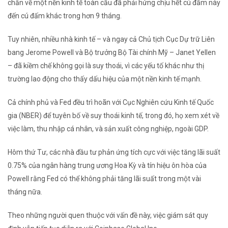
chắn về một nền kinh tế toàn cầu đã phải hứng chịu hết cú đấm này
đến cú đấm khác trong hơn 9 tháng.
Tuy nhiên, nhiều nhà kinh tế – và ngay cả Chủ tịch Cục Dự trữ Liên
bang Jerome Powell và Bộ trưởng Bộ Tài chính Mỹ – Janet Yellen
– đã kiềm chế không gọi là suy thoái, vì các yếu tố khác như thị
trường lao động cho thấy dấu hiệu của một nền kinh tế mạnh.
Cả chính phủ và Fed đều trì hoãn với Cục Nghiên cứu Kinh tế Quốc
gia (NBER) để tuyên bố về suy thoái kinh tế, trong đó, họ xem xét về
việc làm, thu nhập cá nhân, và sản xuất công nghiệp, ngoài GDP.
Hôm thứ Tư, các nhà đầu tư phản ứng tích cực với việc tăng lãi suất
0.75% của ngân hàng trung ương Hoa Kỳ và tín hiệu ôn hòa của
Powell rằng Fed có thể không phải tăng lãi suất trong một vài
tháng nữa.
Theo những người quen thuộc với vấn đề này, việc
giám sát quy