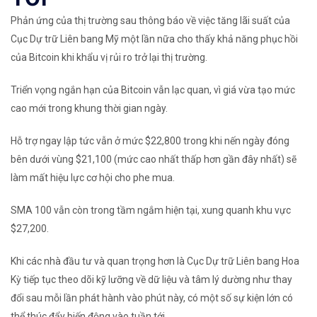
Phản ứng của thị trường sau thông báo về việc tăng lãi suất của
Cục Dự trữ Liên bang Mỹ một lần nữa cho thấy khả năng phục hồi
của Bitcoin khi khẩu vị rủi ro trở lại thị trường.
Triển vọng ngắn hạn của Bitcoin vẫn lạc quan, vì giá vừa tạo mức
cao mới trong khung thời gian ngày.
Hỗ trợ ngay lập tức vẫn ở mức $22,800 trong khi nến ngày đóng
bên dưới vùng $21,100 (mức cao nhất thấp hơn gần đây nhất) sẽ
làm mất hiệu lực cơ hội cho phe mua.
SMA
100
vẫn còn trong tầm ngắm hiện tại, xung quanh khu vực
$27,200.
Khi các nhà đầu tư và quan trọng hơn là
Cục Dự trữ Liên bang Hoa
Kỳ
tiếp tục theo dõi kỹ lưỡng về dữ liệu và tâm lý dường như thay
đổi sau mỗi lần phát hành vào phút này, có một số sự kiện lớn có
thể thúc đẩy biến động vào tuần tới.