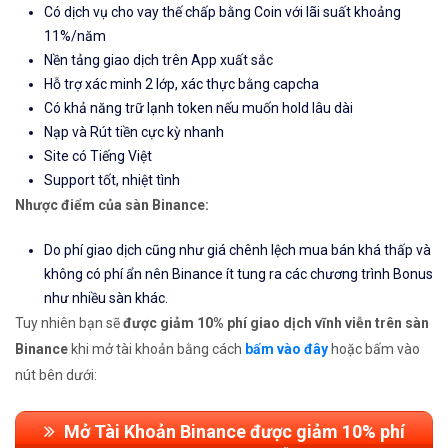
Có dịch vụ cho vay thế chấp bằng Coin với lãi suất khoảng
11%/năm
Nền tảng giao dịch trên App xuất sắc
Hỗ trợ xác minh 2 lớp, xác thực bằng capcha
Có khả năng trữ lạnh token nếu muốn hold lâu dài
Nạp và Rút tiền cực kỳ nhanh
Site có Tiếng Việt
Support tốt, nhiệt tình
Nhược điểm của sàn Binance:
Do phí giao dịch cũng như giá chênh lệch mua bán khá thấp và
không có phí ẩn nên Binance ít tung ra các chương trình Bonus
như nhiều sàn khác.
Tuy nhiên bạn sẽ
được giảm 10% phí giao dịch vĩnh viễn trên sàn
Binance
khi mở tài khoản bằng cách
bấm vào đây
hoặc bấm vào
nút bên dưới:
Mở Tài Khoản Binance được giảm 10% phí