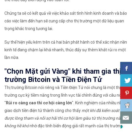
Chúng ta sẽ có
kết quả về việc khảo sát tình hình kinh doanh và báo
cáo việc làm
đến hạn sẽ cung cấp cho thị trường một dữ liệu quan
trọng khác trong tương lai.
Sự thể hiện yếu kém trên cả hai bản phát hành
có thể
xác nhận nền
kinh tế đang chậm lại khá nhanh
, thúc đẩy sự thèm khát rủi ro một
lần nữa.
"Chọn Mặt gửi Vàng" khi tham gia thị
trường Bitcoin và Tiền Điện Tử
Thị trường Bitcoin nói riêng và Tiền Điện Tử nói chung là một thị
trường cực kỳ tiềm năng trong lĩnh vực tài chính đúng với câu nói
"
Rủi ro càng cao thì cơ hội càng lớn
". Kinh nghiệm của nhiều nhà
giao dịch tiền điện tử thành công cho thấy
một khi đã kiểm soát
được lòng tham và nỗi sợ hãi thì cơ hội làm giàu từ thị trường này là
không hề khó
nhờ đặc tính biến động giá rất mạnh của thị trường.