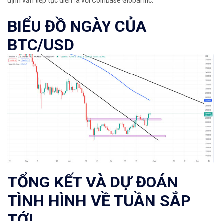
định vẫn tiếp tục diễn ra với
Coinbase Global Inc.
BIỂU ĐỒ NGÀY CỦA
BTC/USD
TỔNG KẾT VÀ DỰ ĐOÁN
TÌNH HÌNH VỀ TUẦN SẮP
TỚI