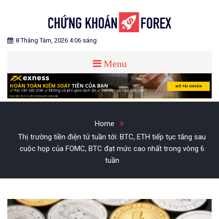
Skip
to
content
Blog chia sẻ về Chứng Khoán và Forex
CHỨNG KHOÁN FOREX
8 Tháng Tám, 2026 4:06 sáng
Menu
Home
Thị trường tiền điện tử tuần tới: BTC, ETH tiếp tục tăng sau
cuộc họp của FOMC, BTC đạt mức cao nhất trong vòng 6
tuần