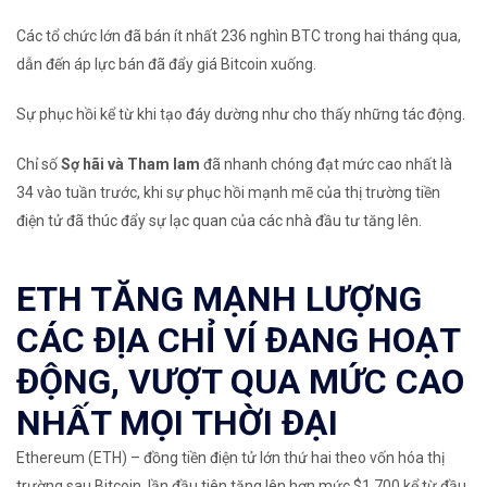
Các tổ chức lớn đã bán ít nhất 236 nghìn BTC trong hai tháng qua,
dẫn đến áp lực bán đã đẩy giá Bitcoin xuống.
Sự phục hồi kể từ khi tạo đáy dường như cho thấy những tác động.
Chỉ số
Sợ hãi và Tham lam
đã nhanh chóng đạt mức cao nhất là
34 vào tuần trước, khi sự phục hồi mạnh mẽ của thị trường tiền
điện tử đã thúc đẩy sự lạc quan của các nhà đầu tư tăng lên.
ETH TĂNG MẠNH LƯỢNG
CÁC ĐỊA CHỈ VÍ ĐANG HOẠT
ĐỘNG, VƯỢT QUA MỨC CAO
NHẤT MỌI THỜI ĐẠI
Ethereum (ETH) – đồng
tiền điện tử lớn thứ hai theo vốn hóa thị
trường sau Bitcoin, lần đầu tiên tăng lên hơn mức $1,700 kể từ đầu