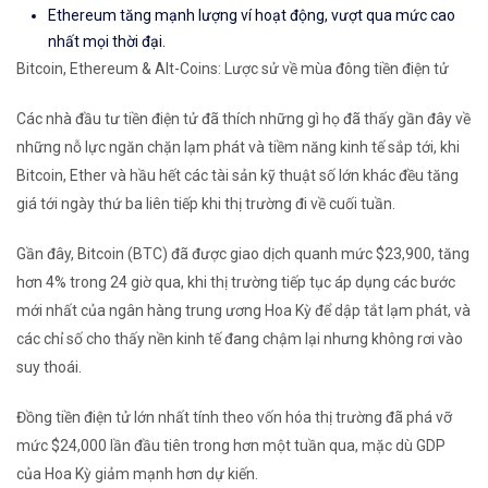
Ethereum tăng mạnh lượng ví hoạt động
, vượt qua mức cao
nhất mọi thời đại
.
Bitcoin, Ethereum & Alt-Coins: Lược sử về mùa đông tiền điện tử
Các
nhà đầu tư tiền điện tử đã thích những gì họ đã thấy gần đây về
những nỗ lực ngăn chặn lạm phát và tiềm năng kinh tế sắp tới, khi
Bitcoin, Ether và hầu hết các tài sản kỹ thuật số lớn khác đều tăng
giá tới ngày thứ ba liên tiếp
khi thị trường đi về cuối tuần
.
Gần đây, Bitcoin (BTC)
đã được giao dịch quanh mức $23,900, tăng
hơn 4% trong 24 giờ qua, khi thị trường tiếp tục áp dụng các bước
mới nhất của ngân hàng trung ương Hoa Kỳ để dập tắt lạm phát, và
các chỉ số cho thấy nền kinh tế đang chậm lại nhưng không rơi vào
suy thoái.
Đồng tiền điện tử lớn nhất tính theo vốn hóa thị trường đã phá vỡ
mức $24,000 lần đầu tiên trong hơn một tuần qua, mặc dù GDP
của Hoa Kỳ
giảm mạnh hơn dự kiến
.