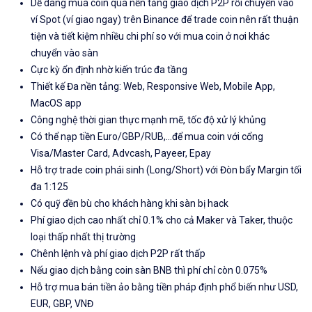
Dễ dàng mua coin qua nền tảng giao dịch P2P rồi chuyển vào
ví Spot (ví giao ngay) trên Binance để trade coin nên rất thuận
tiện và tiết kiệm nhiều chi phí so với mua coin ở nơi khác
chuyển vào sàn
Cực kỳ ổn định nhờ kiến trúc đa tầng
Thiết kế Đa nền tảng: Web, Responsive Web, Mobile App,
MacOS app
Công nghệ thời gian thực mạnh mẽ, tốc độ xử lý khủng
Có thể nạp tiền Euro/GBP/RUB,...để mua coin với cổng
Visa/Master Card, Advcash, Payeer, Epay
Hỗ trợ trade coin phái sinh (Long/Short) với Đòn bẩy Margin tối
đa 1:125
Có quỹ đền bù cho khách hàng khi sàn bị hack
Phí giao dịch cao nhất chỉ 0.1% cho cả Maker và Taker, thuộc
loại thấp nhất thị trường
Chênh lệnh và phí giao dịch P2P rất thấp
Nếu giao dịch bằng coin sàn BNB thì phí chỉ còn 0.075%
Hỗ trợ mua bán tiền ảo bằng tiền pháp định phổ biến như USD,
EUR, GBP, VNĐ