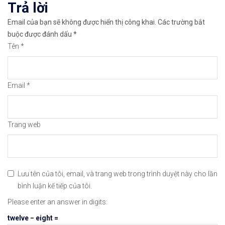
Trả lời
✅Xem hướng dẫn cách giao dịch Mua – Bán tiền điệ
Email của bạn sẽ không được hiển thị công khai.
Các trường bắt
👉𝘔ở 𝘵à𝘪 𝘬𝘩𝘰ả𝘯 𝘵𝘳ê𝘯 𝘴à𝘯 𝘙𝘦𝘮𝘪𝘵𝘢𝘯𝘰 𝘯ổ𝘪 𝘵𝘪ế
buộc được đánh dấu
*
Tên
*
✅Xem cách mở tài khoản trên sàn Remitano dễ nhất
✅Xem video hướng dẫn cách mua bán tiền điện tử t
Email
*
𝘟𝘦𝘮 𝘤𝘩𝘪 𝘵𝘪ế𝘵: https://chungkhoanforex.com/
😘Cảm ơn bạn đã xem thông tin😘🍀🤗Chúc bạn giao 
Trang web
#binance #remitano #bitcoin #tiendientu #tienso 
Lưu tên của tôi, email, và trang web trong trình duyệt này cho lần
bình luận kế tiếp của tôi.
Please enter an answer in digits:
twelve − eight =