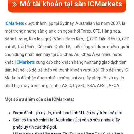
Mở tài khoản tại sàn ICMarkets
ICMarkets
được thành lập tại Sydney, Australia vào năm 2007, là
một trong những sàn giao dịch ngoại hối Forex, CFD, Hàng hoá,
Năng Lượng, Kim loại quý (Vàng, Bạch Kim,...), CFD Tiền điện tử, CFD
chỉ số, Trái Phiếu, Cổ phiếu Quốc Tế,... nổi tiếng và được nhiều người
chọn dùng nhất hiện nay tại Úc, Châu Âu, Châu Á và nhiều nước
khác.
ICMarkets
cung cấp cho khách hàng nền tảng giao dịch tiên
tiến, kết nối có độ trễ thấp và thanh khoản vượt trội. Cho đến nay IC
Markets đã nhận được nhiều chứng chỉ và giấy phép tốt và uy tín
nhất hiện nay trên thế giới như ASIC, CySEC, FSA, AFSL, AFCA.
Một số ưu điểm của sàn ICMarkets:
Được đánh giá uy tín, minh bạch nhất hiện nay trên thế giới
Sàn có trụ sở chính tại Australia (Úc) và sở hữu nhiều giấy
phép uy tín của thế giới.