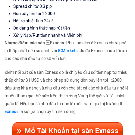
Spread chỉ từ 0.3 pip
Đòn bẩy lên tới 1:2000
Hỗ trợ nhiệt tình 24/7
Đa dạng hình thức nạp rút tiền
Xử lý Nạp/Rút tiền nhanh và Miễn phí
Nhược điểm của sàn Exness:
Phí giao dịch ở Exness chưa phải
là thấp nhất nếu so sánh với
ICMarkets
, do đó Exness chưa tối ưu
cho các nhà đầu tư có số vốn lớn.
Điểm nổi bật của sàn Exness đó là chỉ yêu cầu số tiền nạp tối thiểu
thấp chỉ từ $1 USD và cho phép sử dụng đòn bẩy lên tới 1:2000,
đáp ứng khả năng và nhu cầu vốn cho tất cả các nhà đầu tư nhỏ lẻ
muốn tham gia thử sức trên thị trường Vàng thế giới và Tài chính
quốc tế. Nếu bạn là nhà đầu tư nhỏ lẻ mới tham gia thị trường thì
Exness
là sự lựa chọn uy tín nên dùng!
Mở Tài Khoản tại sàn Exness