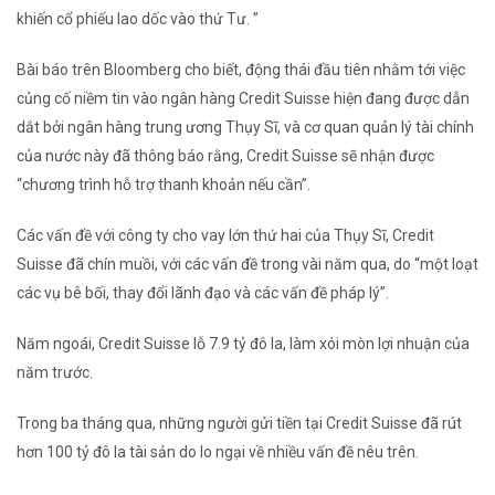
khiến cổ phiếu lao dốc vào thứ Tư. ”
Bài báo trên Bloomberg cho biết, động thái đầu tiên nhằm tới việc
củng cố niềm tin vào ngân hàng Credit Suisse hiện đang được dẫn
dắt bởi ngân hàng trung ương Thụy Sĩ, và cơ quan quản lý tài chính
của nước này đã thông báo rằng, Credit Suisse sẽ nhận được
“chương trình hỗ trợ thanh khoản nếu cần”.
Các vấn đề với công ty cho vay lớn thứ hai của Thụy Sĩ, Credit
Suisse đã chín muồi, với các vấn đề trong vài năm qua, do “một loạt
các vụ bê bối, thay đổi lãnh đạo và các vấn đề pháp lý”.
Năm ngoái, Credit Suisse lỗ 7.9 tỷ đô la, làm xói mòn lợi nhuận của
năm trước.
Trong ba tháng qua, những người gửi tiền tại Credit Suisse đã rút
hơn 100 tỷ đô la tài sản do lo ngại về nhiều vấn đề nêu trên.