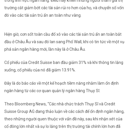
trong lĩnh vực ngân hàng. Điều này khiến những người tham gia thị
trường cắt giảm bớt các tài sản rủi ro hơn của họ, và chuyển số vốn
đó vào các tài sản trú ẩn an toàn như vàng.
Hiện giờ, cơn sốt toàn cầu đổ xô vào các tài sản trú ẩn an toàn bắt
đầu ở Châu Âu và sau đó lan sang Phố Wall, khi có tin tức về một vụ
phá sản ngân hàng mới, lần này là ở Châu Âu.
Cổ phiếu của Credit Suisse ban đầu giảm 31% và khi thông tin lắng
xuống, cổ phiếu của nó đã giảm 13.91%.
Đây là do báo cáo về một kế hoạch tiềm năng nhằm làm ổn định
ngân hàng từ các cơ quan quản lý ngân hàng Thụy Sĩ.
Theo Bloomberg News, “Các nhà chức trách Thụy Sĩ và Credit
Suisse Group AG đang thảo luận về các cách để ổn định ngân hàng,
theo những người quen thuộc với vấn đề này, sau khi nhận xét của
cổ đông lớn nhất và sự lo lắng trên thị trường tài chính lớn hơn đã