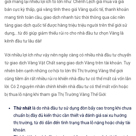
giới mang lại nhiều lợi ích to lớn như: Chênh Lệch giá mua và giá
bán cực kỳ thấp, giá vàng tính theo giá Vàng quốc tế, thanh khoản
mang tính toàn cầu, giao dịch nhanh tức thời thông qua các nền
tảng giao dịch quốc tế được hàng triệu triệu người trên thế giới sử
dụng,...từ đó giúp giảm thiểu rủi ro cho nhà đầu tư chọn Vàng là
kênh đầu tư lâu dài!
Với nhiều lợi ích như vậy nên ngày càng có nhiều nhà đầu tư chuyển
từ giao dịch Vàng Vật Chất sang giao dịch Vàng trên tài khoản. Tuy
nhiên bên cạnh những cơ hội to lớn thì Thị trường Vàng thế giới
cũng tiềm ẩn rất nhiều rủi ro khiến nhà đầu tư có thể mất cả vốn lẫn
lời. Có 2 nguyên nhân chính khiến nhà đầu tư có thể mất vốn hoặc
bị thua lỗ nặng khi tham gia Thị Trường Vàng Thế Giới:
Thứ nhất
là do nhà đầu tư sử dụng đòn bẩy cao trong khi chưa
chuẩn bị đầy đủ kiến thức cần thiết và đánh giá sai xu hướng
thị trường, từ đó dẫn đến tình trạng thua lỗ nặng hoặc cháy tài
khoản.