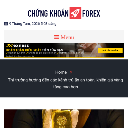
Skip
to
content
Blog chia sẻ về Chứng Khoán và Forex
CHỨNG KHOÁN FOREX
9 Tháng Tám, 2026 5:03 sáng
Menu
Home
Thị trường hướng đến các kênh trú ẩn an toàn, khiến giá vàng
tăng cao hơn