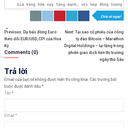
Giá Vàng hôm nay tăng mạnh, với hợp đồng tương l
Chia sẻ ngay!
𝘟𝘦𝘮 𝘤𝘩𝘪 𝘵𝘪ế𝘵: https://chungkhoanforex.com/t
Tags:
Điều
✨🏆𝐆𝐢𝐚𝐨 𝐝ị𝐜𝐡 𝐕à𝐧𝐠 𝐯ớ𝐢 𝐂𝐡ê𝐧𝐡 𝐋ệ𝐜𝐡 𝐜ự𝐜 𝐭𝐡ấ𝐩, 𝐓𝐡𝐚𝐧𝐡 𝐊𝐡
Previous:
Dự báo đồng Euro:
Next:
Tại sao cổ phiếu của công
theo dõi EUR/USD, CPI của Hoa
ty đào Bitcoin – Marathon
hướng
✅𝘔ở 𝘵à𝘪 𝘬𝘩𝘰ả𝘯 𝘵𝘳ê𝘯 𝘴à𝘯 𝘌𝘹𝘯𝘦𝘴𝘴 𝘜𝘺 𝘛í𝘯 𝘷
Kỳ
Digital Holdings – lại tăng trong
Comments (0)
bài
phiên giao dịch tiền thị trường
✅𝘔ở 𝘵à𝘪 𝘬𝘩𝘰ả𝘯 𝘵𝘳ê𝘯 𝘴à𝘯 𝘐𝘊𝘔𝘢𝘳𝘬𝘦𝘵𝘴 𝘯ổ𝘪 𝘵𝘪
ngày thứ Sáu
viết
Trả lời
🔗https://chungkhoanforex.com/thi-truong-huong-d
Email của bạn sẽ không được hiển thị công khai.
Các trường bắt
😘Cảm ơn bạn đã xem thông tin😘🍀🤗Chúc bạn giao 
buộc được đánh dấu
*
Tên
*
#icmarkets #exness #taichinh #dautu #vang #giava
Email
*