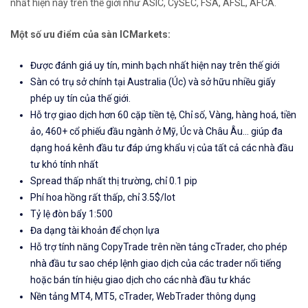
nhất hiện nay trên thế giới như ASIC, CySEC, FSA, AFSL, AFCA.
Một số ưu điểm của sàn ICMarkets:
Được đánh giá uy tín, minh bạch nhất hiện nay trên thế giới
Sàn có trụ sở chính tại Australia (Úc) và sở hữu nhiều giấy
phép uy tín của thế giới.
Hỗ trợ giao dịch hơn 60 cặp tiền tệ, Chỉ số, Vàng, hàng hoá, tiền
ảo, 460+ cổ phiếu đầu ngành ở Mỹ, Úc và Châu Âu... giúp đa
dạng hoá kênh đầu tư đáp ứng khẩu vị của tất cả các nhà đầu
tư khó tính nhất
Spread thấp nhất thị trường, chỉ 0.1 pip
Phí hoa hồng rất thấp, chỉ 3.5$/lot
Tỷ lệ đòn bẩy 1:500
Đa dạng tài khoản để chọn lựa
Hỗ trợ tính năng CopyTrade trên nền tảng cTrader, cho phép
nhà đầu tư sao chép lệnh giao dịch của các trader nổi tiếng
hoặc bán tín hiệu giao dịch cho các nhà đầu tư khác
Nền tảng MT4, MT5, cTrader, WebTrader thông dụng