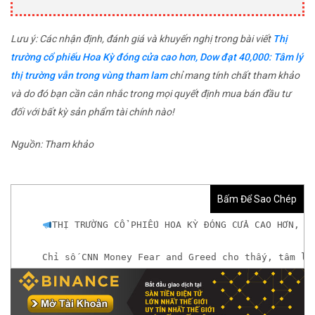
Lưu ý: Các nhận định, đánh giá và khuyến nghị trong bài viết
Thị
trường cổ phiếu Hoa Kỳ đóng cửa cao hơn, Dow đạt 40,000: Tâm lý
thị trường vẫn trong vùng tham lam
chỉ mang tính chất tham khảo
và do đó bạn cần cân nhắc trong mọi quyết định mua bán đầu tư
đối với bất kỳ sản phẩm tài chính nào!
Nguồn: Tham khảo
Bấm Để Sao Chép
THỊ TRƯỜNG CỔ PHIẾU HOA KỲ ĐÓNG CỬA CAO HƠN, D
Chỉ số CNN Money Fear and Greed cho thấy, tâm lý
𝘟𝘦𝘮 𝘤𝘩𝘪 𝘵𝘪ế𝘵: https://chungkhoanforex.com/