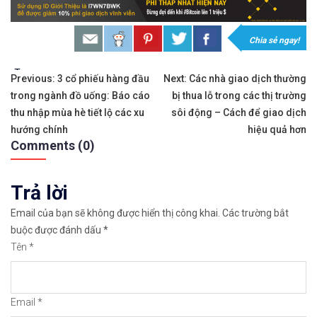
𝐗𝐨á 𝐛ỏ 𝐥𝐨 𝐥ắ𝐧𝐠 𝐤𝐡𝐢 𝐭𝐡𝐚𝐦 𝐠𝐢𝐚 𝐭𝐡ị 𝐭𝐫ườ𝐧𝐠 𝐭à𝐢 𝐜𝐡í𝐧𝐡 
𝘔ở 𝘵à𝘪 𝘬𝘩𝘰ả𝘯 𝘵𝘳ê𝘯 𝘴à𝘯 𝘌𝘹𝘯𝘦𝘴𝘴 𝘜𝘺 𝘛í𝘯 
Chia sẻ ngay!
𝘔ở 𝘵à𝘪 𝘬𝘩𝘰ả𝘯 𝘵𝘳ê𝘯 𝘴à𝘯 𝘐𝘊𝘔𝘢𝘳𝘬𝘦𝘵𝘴 𝘯ổ𝘪 𝘵𝘪
Tags:
Điều
Previous:
3 cổ phiếu hàng đầu
Next:
Các nhà giao dịch thường
trong ngành đồ uống: Báo cáo
bị thua lỗ trong các thị trường
hướng
𝘔ở 𝘵à𝘪 𝘬𝘩𝘰ả𝘯 𝘵𝘳ê𝘯 𝘴à𝘯 𝘉𝘪𝘯𝘢𝘯𝘤𝘦 𝘯ổ𝘪 𝘵𝘪ế𝘯𝘨 
thu nhập mùa hè tiết lộ các xu
sôi động – Cách để giao dịch
bài
hướng chính
hiệu quả hơn
https://chungkhoanforex.com/thi-truong-co-phie
Comments (0)
viết
Cảm ơn bạn đã xem thông tin
Chúc bạn giao 
Trả lời
#icmarkets #binance #exness #taichinh #dautu #fo
Email của bạn sẽ không được hiển thị công khai.
Các trường bắt
buộc được đánh dấu
*
Tên
*
Email
*