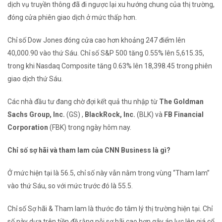
dịch vụ truyền thông đã đi ngược lại xu hướng chung của thị trường,
đóng cửa phiên giao dịch ở mức thấp hơn.
Chỉ số Dow Jones đóng cửa cao hơn khoảng 247 điểm lên
40,000.90 vào thứ Sáu. Chỉ số S&P 500 tăng 0.55% lên 5,615.35,
trong khi Nasdaq Composite tăng 0.63% lên 18,398.45 trong phiên
giao dịch thứ Sáu.
Các nhà đầu tư đang chờ đợi kết quả thu nhập từ
The Goldman
Sachs Group,
Inc.
(GS)
,
BlackRock, Inc.
(BLK) và
FB Financial
Corporation
(FBK) trong ngày h
ôm nay.
Chỉ số sợ hãi và tham lam của CNN Business là gì?
Ở mức hiện tại là 56.5, chỉ số này vẫn nằm trong vùng “Tham lam”
vào thứ Sáu, so với mức trước đó là 55.5.
Chỉ số Sợ hãi & Tham lam là thước đo tâm lý thị trường hiện tại. Chỉ
số này dựa trên tiền đề rằng nỗi sợ hãi cao hơn gây áp lực lên giá cổ