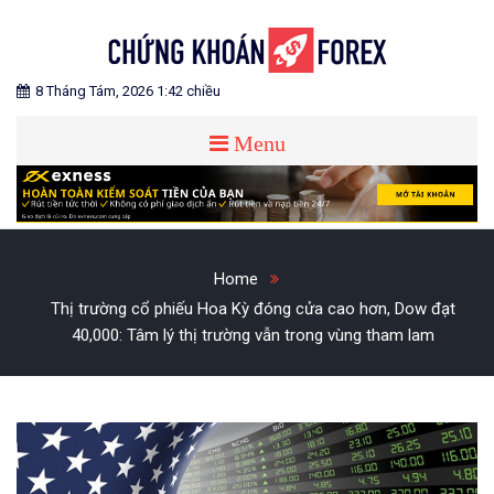
Skip
to
content
Blog chia sẻ về Chứng Khoán và Forex
CHỨNG KHOÁN FOREX
8 Tháng Tám, 2026 1:42 chiều
Menu
Home
Thị trường cổ phiếu Hoa Kỳ đóng cửa cao hơn, Dow đạt
40,000: Tâm lý thị trường vẫn trong vùng tham lam