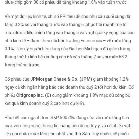
blue-chip gồm 30 cổ phiếu đã tăng khoảng 1.6% vào tuần trước.
Về mặt dữ liệu kinh tế, chỉ số PPI tiêu đề cho nhu cầu cuối cùng đã
tăng 0.2% so với tháng trước vào tháng 6, phục hồi mạnh mẽ từ
mức được điều chỉnh tăng vào tháng 5 và vượt qua kỳ vọng của các
nhà kinh tế – được theo dõi bởi Trading Economics – về mức tăng
0.1%. Tâm lý người tiêu dùng của Đại học Michigan đã giảm trong
tháng thứ tư liên tiếp xuống còn 66 vào tháng 7 so với mức 68.2
trong tháng trước.
Cổ phiếu của
JPMorgan Chase & Co.
(JPM)
giảm khoảng 1.2%
ngay cả khi ngân hàng báo cáo doanh thu quý 2 tốt hơn dự kiến. Cổ
phiếu
Citigroup
Inc.
(C)
cũng giảm khoảng 1.8% mặc dù công bố
kết quả kinh doanh quý 2 cao hơn dự kiến.
Hầu hết các ngành trên S&P 500 đều đóng cửa với mức tăng tích
cực, với công nghệ thông tin, hàng tiêu dùng tùy ý, và cổ phiếu vật
liệu ghi nhận mức tăng lớn nhất vào thứ Sáu. Tuy nhiên, cổ phiếu