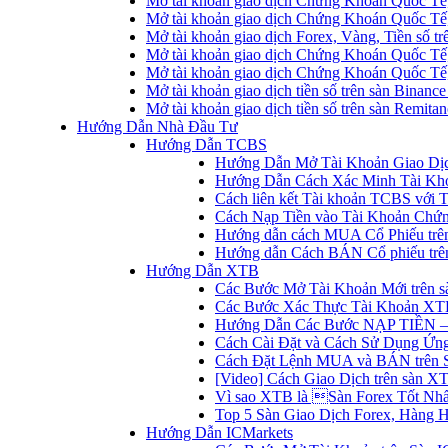
Mở tài khoản giao dịch Chứng Khoán Quốc Tế
Mở tài khoản giao dịch Chứng Khoán Quốc Tế,
Mở tài khoản giao dịch Forex, Vàng, Tiền số tr
Mở tài khoản giao dịch Chứng Khoán Quốc Tế,
Mở tài khoản giao dịch Chứng Khoán Quốc Tế
Mở tài khoản giao dịch tiền số trên sàn Binanc
Mở tài khoản giao dịch tiền số trên sàn Remita
Hướng Dẫn Nhà Đầu Tư
Hướng Dẫn TCBS
Hướng Dẫn Mở Tài Khoản Giao Dịc
Hướng Dẫn Cách Xác Minh Tài Kh
Cách liên kết Tài khoản TCBS với 
Cách Nạp Tiền vào Tài Khoản Chứ
Hướng dẫn cách MUA Cổ Phiếu trê
Hướng dẫn Cách BÁN Cổ phiếu trên
Hướng Dẫn XTB
Các Bước Mở Tài Khoản Mới trên 
Các Bước Xác Thực Tài Khoản XT
Hướng Dẫn Các Bước NẠP TIỀN –
Cách Cài Đặt và Cách Sử Dụng Ứ
Cách Đặt Lệnh MUA và BÁN trên 
[Video] Cách Giao Dịch trên sàn XT
Vì sao XTB là Sàn Forex Tốt Nhất
Top 5 Sàn Giao Dịch Forex, Hàng 
Hướng Dẫn ICMarkets