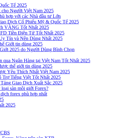
Quốc Tế 2025
t cho Người Việt Nam 2025
hù hợp với các Nhà đầu tư Lớn
Giao Dịch Cổ Phiếu Mỹ & Quốc Tế 2025
ịch VÀNG Tốt Nhất 2025
 CFD Tiền Điện Tử Tốt Nhất 2025
Uy Tín và Nên Dùng Nhất 2025
hế Giới tin dùng 2025
 Giới 2025 do Người Dùng Bình Chọn
n qua Ngân Hàng tại Việt Nam Tốt Nhất 2025
ược thế giới tin dùng 2025
Được Yêu Thích Nhất Việt Nam 2025
 Trợ Tiếng Việt Tốt Nhất 2025
 Tảng Giao Dịch Xuất Sắc 2025
loại sàn môi giới Forex?
 dịch forex phù hợp nhất
25
ất 2025
 TCBS