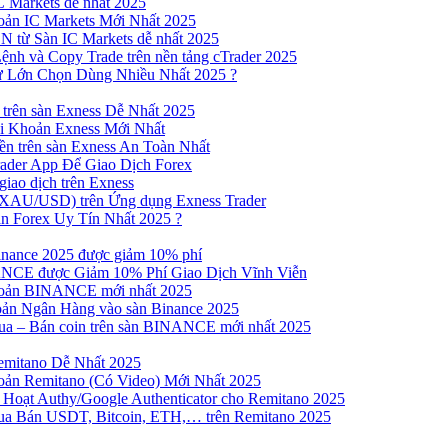
 Markets dễ nhất 2025
ản IC Markets Mới Nhất 2025
từ Sàn IC Markets dễ nhất 2025
nh và Copy Trade trên nền tảng cTrader 2025
ư Lớn Chọn Dùng Nhiều Nhất 2025 ?
trên sàn Exness Dễ Nhất 2025
 Khoản Exness Mới Nhất
n trên sàn Exness An Toàn Nhất
ader App Để Giao Dịch Forex
iao dịch trên Exness
XAU/USD) trên Ứng dụng Exness Trader
n Forex Uy Tín Nhất 2025 ?
inance 2025 được giảm 10% phí
NCE được Giảm 10% Phí Giao Dịch Vĩnh Viễn
oản BINANCE mới nhất 2025
ản Ngân Hàng vào sàn Binance 2025
 Mua – Bán coin trên sàn BINANCE mới nhất 2025
emitano Dễ Nhất 2025
ản Remitano (Có Video) Mới Nhất 2025
Hoạt Authy/Google Authenticator cho Remitano 2025
a Bán USDT, Bitcoin, ETH,… trên Remitano 2025