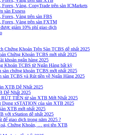
, Forex, Vàng trên sàn XTB
 Forex, Vàng, CopyTrade trên sàn ICMarkets
ên sàn Exness
 Forex, Vàng trên sàn FBS
, Forex, Vàng trên sàn FXTM
e được giảm 10% phí giao dịch
no
h Chứng Khoán Trên Sàn TCBS dễ nhất 2025
oản Chứng Khoán TCBS mới nhất 2025
Tài khoản ngân hàng 2025
ng Khoán TCBS từ Ngân Hàng bất kỳ
n sàn chứng khoán TCBS mới nhất 2025
 sàn TCBS và Rút tiền về Ngân Hàng 2025
sàn XTB Dễ Nhất 2025
B Dễ Nhất 2025
 RÚT TIỀN từ sàn XTB Mới Nhất 2025
ng Dụng xSTATION của sàn XTB 2025
Sàn XTB mới nhất 2025
B với xStation dễ nhất 2025
 để giao dịch trong năm 2025 ?
Hoá, Chứng Khoán, … gọi tên XTB