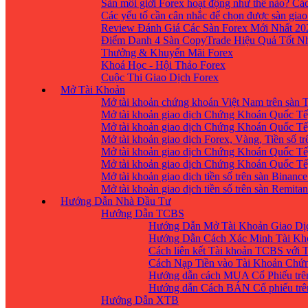
Sàn môi giới Forex hoạt động như thế nào? Các
Các yếu tố cần cân nhắc để chọn được sàn giao
Review Đánh Giá Các Sàn Forex Mới Nhất 20
Điểm Danh 4 Sàn CopyTrade Hiệu Quả Tốt Nh
Thưởng & Khuyến Mãi Forex
Khoá Học - Hội Thảo Forex
Cuộc Thi Giao Dịch Forex
Mở Tài Khoản
Mở tài khoản chứng khoán Việt Nam trên sàn
Mở tài khoản giao dịch Chứng Khoán Quốc Tế
Mở tài khoản giao dịch Chứng Khoán Quốc Tế,
Mở tài khoản giao dịch Forex, Vàng, Tiền số tr
Mở tài khoản giao dịch Chứng Khoán Quốc Tế,
Mở tài khoản giao dịch Chứng Khoán Quốc Tế
Mở tài khoản giao dịch tiền số trên sàn Binanc
Mở tài khoản giao dịch tiền số trên sàn Remita
Hướng Dẫn Nhà Đầu Tư
Hướng Dẫn TCBS
Hướng Dẫn Mở Tài Khoản Giao Dịc
Hướng Dẫn Cách Xác Minh Tài Kh
Cách liên kết Tài khoản TCBS với 
Cách Nạp Tiền vào Tài Khoản Chứ
Hướng dẫn cách MUA Cổ Phiếu trê
Hướng dẫn Cách BÁN Cổ phiếu trên
Hướng Dẫn XTB