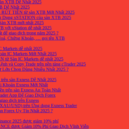
sàn XTB Dễ Nhất 2025
B Dễ Nhất 2025
 RÚT TIỀN từ sàn XTB Mới Nhất 2025
ng Dụng xSTATION của sàn XTB 2025
Sàn XTB mới nhất 2025
B với xStation dễ nhất 2025
 để giao dịch trong năm 2025 ?
 Hoá, Chứng Khoán, … gọi tên XTB
 Markets dễ nhất 2025
ản IC Markets Mới Nhất 2025
từ Sàn IC Markets dễ nhất 2025
nh và Copy Trade trên nền tảng cTrader 2025
ư Lớn Chọn Dùng Nhiều Nhất 2025 ?
trên sàn Exness Dễ Nhất 2025
i Khoản Exness Mới Nhất
ền trên sàn Exness An Toàn Nhất
ader App Để Giao Dịch Forex
iao dịch trên Exness
XAU/USD) trên Ứng dụng Exness Trader
àn Forex Uy Tín Nhất 2025 ?
inance 2025 được giảm 10% phí
ANCE được Giảm 10% Phí Giao Dịch Vĩnh Viễn