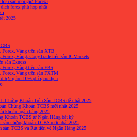
 loại sàn môi giới Forex?
 dịch forex phù hợp nhất
25
ất 2025
 TCBS
, Forex, Vàng trên sàn XTB
 Forex, Vàng, CopyTrade trên sàn ICMarkets
ên sàn Exness
 Forex, Vàng trên sàn FBS
, Forex, Vàng trên sàn FXTM
e được giảm 10% phí giao dịch
no
h Chứng Khoán Trên Sàn TCBS dễ nhất 2025
oản Chứng Khoán TCBS mới nhất 2025
Tài khoản ngân hàng 2025
ng Khoán TCBS từ Ngân Hàng bất kỳ
n sàn chứng khoán TCBS mới nhất 2025
 sàn TCBS và Rút tiền về Ngân Hàng 2025