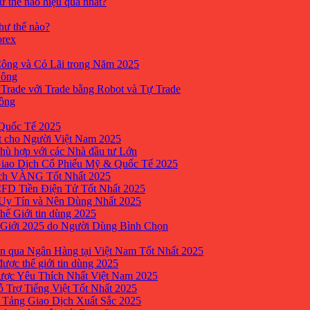
ư thế nào hiệu quả nhất?
như thế nào?
orex
ông và Có Lãi trong Năm 2025
Công
yTrade với Trade bằng Robot và Tự Trade
công
Quốc Tế 2025
t cho Người Việt Nam 2025
hù hợp với các Nhà đầu tư Lớn
Giao Dịch Cổ Phiếu Mỹ & Quốc Tế 2025
ịch VÀNG Tốt Nhất 2025
 CFD Tiền Điện Tử Tốt Nhất 2025
 Uy Tín và Nên Dùng Nhất 2025
hế Giới tin dùng 2025
 Giới 2025 do Người Dùng Bình Chọn
n qua Ngân Hàng tại Việt Nam Tốt Nhất 2025
ược thế giới tin dùng 2025
Được Yêu Thích Nhất Việt Nam 2025
ỗ Trợ Tiếng Việt Tốt Nhất 2025
 Tảng Giao Dịch Xuất Sắc 2025