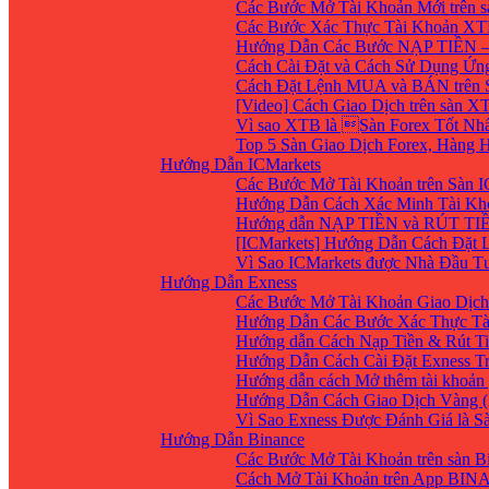
Các Bước Mở Tài Khoản Mới trên 
Các Bước Xác Thực Tài Khoản XT
Hướng Dẫn Các Bước NẠP TIỀN –
Cách Cài Đặt và Cách Sử Dụng Ứ
Cách Đặt Lệnh MUA và BÁN trên 
[Video] Cách Giao Dịch trên sàn XT
Vì sao XTB là Sàn Forex Tốt Nhất
Top 5 Sàn Giao Dịch Forex, Hàng
Hướng Dẫn ICMarkets
Các Bước Mở Tài Khoản trên Sàn IC
Hướng Dẫn Cách Xác Minh Tài Kho
Hướng dẫn NẠP TIỀN và RÚT TIỀN 
[ICMarkets] Hướng Dẫn Cách Đặt Lệ
Vì Sao ICMarkets được Nhà Đầu T
Hướng Dẫn Exness
Các Bước Mở Tài Khoản Giao Dịch 
Hướng Dẫn Các Bước Xác Thực Tà
Hướng dẫn Cách Nạp Tiền & Rút Ti
Hướng Dẫn Cách Cài Đặt Exness Tr
Hướng dẫn cách Mở thêm tài khoản g
Hướng Dẫn Cách Giao Dịch Vàng (
Vì Sao Exness Được Đánh Giá là S
Hướng Dẫn Binance
Các Bước Mở Tài Khoản trên sàn B
Cách Mở Tài Khoản trên App BIN