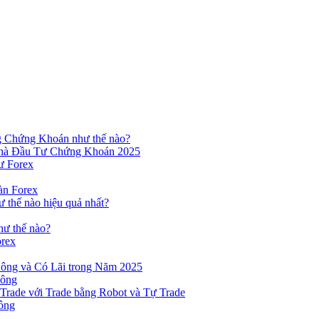
ng Chứng Khoán như thế nào?
hà Đầu Tư Chứng Khoán 2025
ư Forex
àn Forex
ư thế nào hiệu quả nhất?
hư thế nào?
orex
ông và Có Lãi trong Năm 2025
Công
yTrade với Trade bằng Robot và Tự Trade
ông