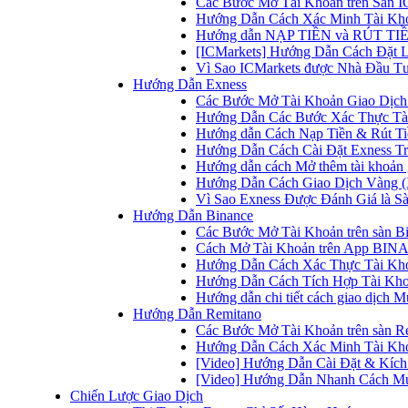
Các Bước Mở Tài Khoản trên Sàn IC
Hướng Dẫn Cách Xác Minh Tài Kho
Hướng dẫn NẠP TIỀN và RÚT TIỀN 
[ICMarkets] Hướng Dẫn Cách Đặt Lệ
Vì Sao ICMarkets được Nhà Đầu T
Hướng Dẫn Exness
Các Bước Mở Tài Khoản Giao Dịch 
Hướng Dẫn Các Bước Xác Thực Tài
Hướng dẫn Cách Nạp Tiền & Rút Tiề
Hướng Dẫn Cách Cài Đặt Exness Tr
Hướng dẫn cách Mở thêm tài khoản g
Hướng Dẫn Cách Giao Dịch Vàng (
Vì Sao Exness Được Đánh Giá là Sà
Hướng Dẫn Binance
Các Bước Mở Tài Khoản trên sàn B
Cách Mở Tài Khoản trên App BINA
Hướng Dẫn Cách Xác Thực Tài Kh
Hướng Dẫn Cách Tích Hợp Tài Kho
Hướng dẫn chi tiết cách giao dịch
Hướng Dẫn Remitano
Các Bước Mở Tài Khoản trên sàn R
Hướng Dẫn Cách Xác Minh Tài Kho
[Video] Hướng Dẫn Cài Đặt & Kích 
[Video] Hướng Dẫn Nhanh Cách Mu
Chiến Lược Giao Dịch