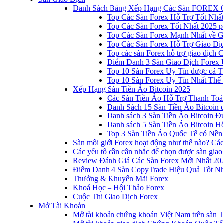
Danh Sách Bảng Xếp Hạng Các Sàn FOREX 
Top Các Sàn Forex Hỗ Trợ Tốt Nhấ
Top Các Sàn Forex Tốt Nhất 2025 p
Top Các Sàn Forex Mạnh Nhất về 
Top Các Sàn Forex Hỗ Trợ Giao D
Top các sàn Forex hỗ trợ giao dịch
Điểm Danh 3 Sàn Giao Dịch Forex 
Top 10 Sàn Forex Uy Tín được cả T
Top 10 Sàn Forex Uy Tín Nhất Thế
Xếp Hạng Sàn Tiền Ảo Bitcoin 2025
Các Sàn Tiền Ảo Hỗ Trợ Thanh Toá
Danh Sách 15 Sàn Tiền Ảo Bitcoin đ
Danh sách 3 Sàn Tiền Ảo Bitcoin 
Danh sách 5 Sàn Tiền Ảo Bitcoin Hỗ
Top 3 Sàn Tiền Ảo Quốc Tế có Nền
Sàn môi giới Forex hoạt động như thế nào? Các 
Các yếu tố cần cân nhắc để chọn được sàn giao
Review Đánh Giá Các Sàn Forex Mới Nhất 20
Điểm Danh 4 Sàn CopyTrade Hiệu Quả Tốt Nh
Thưởng & Khuyến Mãi Forex
Khoá Học – Hội Thảo Forex
Cuộc Thi Giao Dịch Forex
Mở Tài Khoản
Mở tài khoản chứng khoán Việt Nam trên sàn