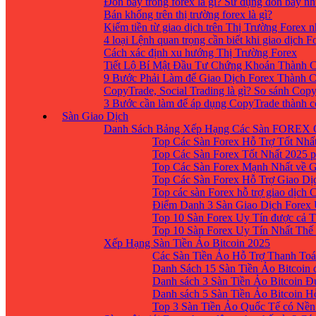
Đòn bẩy trong forex là gì? Sử dụng đòn bẩy nh
Bán khống trên thị trường forex là gì?
Kiếm tiền từ giao dịch trên Thị Trường Forex 
4 loại Lệnh quan trọng cần biết khi giao dịch F
Cách xác định xu hướng Thị Trường Forex
Tiết Lộ Bí Mật Đầu Tư Chứng Khoán Thành C
9 Bước Phải Làm để Giao Dịch Forex Thành 
CopyTrade, Social Trading là gì? So sánh Cop
3 Bước cần làm để áp dụng CopyTrade thành 
Sàn Giao Dịch
Danh Sách Bảng Xếp Hạng Các Sàn FOREX 
Top Các Sàn Forex Hỗ Trợ Tốt Nhấ
Top Các Sàn Forex Tốt Nhất 2025 p
Top Các Sàn Forex Mạnh Nhất về 
Top Các Sàn Forex Hỗ Trợ Giao D
Top các sàn Forex hỗ trợ giao dịch
Điểm Danh 3 Sàn Giao Dịch Forex
Top 10 Sàn Forex Uy Tín được cả T
Top 10 Sàn Forex Uy Tín Nhất Thế
Xếp Hạng Sàn Tiền Ảo Bitcoin 2025
Các Sàn Tiền Ảo Hỗ Trợ Thanh Toá
Danh Sách 15 Sàn Tiền Ảo Bitcoin đ
Danh sách 3 Sàn Tiền Ảo Bitcoin 
Danh sách 5 Sàn Tiền Ảo Bitcoin H
Top 3 Sàn Tiền Ảo Quốc Tế có Nền