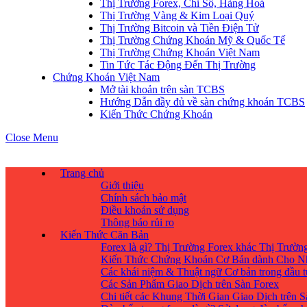
Thị Trường Forex, Chỉ Số, Hàng Hoá
Thị Trường Vàng & Kim Loại Quý
Thị Trường Bitcoin và Tiền Điện Tử
Thị Trường Chứng Khoán Mỹ & Quốc Tế
Thị Trường Chứng Khoán Việt Nam
Tin Tức Tác Động Đến Thị Trường
Chứng Khoán Việt Nam
Mở tài khoản trên sàn TCBS
Hướng Dẫn đầy đủ về sàn chứng khoán TCBS
Kiến Thức Chứng Khoán
Close Menu
Trang chủ
Giới thiệu
Chính sách bảo mật
Điều khoản sử dụng
Thông báo rủi ro
Kiến Thức Căn Bản
Forex là gì? Thị Trường Forex khác Thị Trườ
Kiến Thức Chứng Khoán Cơ Bản dành Cho N
Các khái niệm & Thuật ngữ Cơ bản trong đầu 
Các Sản Phẩm Giao Dịch trên Sàn Forex
Chi tiết các Khung Thời Gian Giao Dịch trên 