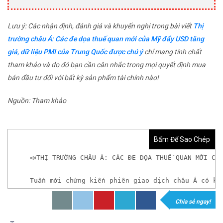
Lưu ý: Các nhận định, đánh giá và khuyến nghị trong bài viết
Thị
trường châu Á: Các đe dọa thuế quan mới của Mỹ đẩy USD tăng
giá, dữ liệu PMI của Trung Quốc được chú ý
chỉ mang tính chất
tham khảo và do đó bạn cần cân nhắc trong mọi quyết định mua
bán đầu tư đối với bất kỳ sản phẩm tài chính nào!
Nguồn: Tham khảo
Bấm Để Sao Chép
📣THỊ TRƯỜNG CHÂU Á: CÁC ĐE DỌA THUẾ QUAN MỚI CỦ
Tuần mới chứng kiến ​​phiên giao dịch châu Á có 
Chia sẻ ngay!
𝘟𝘦𝘮 𝘤𝘩𝘪 𝘵𝘪ế𝘵: https://chungkhoanforex.com/