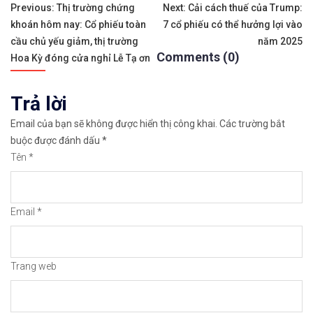
Tags:
Điều
✨🏆𝐗𝐨á 𝐛ỏ 𝐥𝐨 𝐥ắ𝐧𝐠 𝐤𝐡𝐢 𝐭𝐡𝐚𝐦 𝐠𝐢𝐚 𝐭𝐡ị 𝐭𝐫ườ𝐧𝐠 𝐭à𝐢 𝐜𝐡í𝐧𝐡 
Previous:
Thị trường chứng
Next:
Cải cách thuế của Trump:
khoán hôm nay: Cổ phiếu toàn
7 cổ phiếu có thể hưởng lợi vào
hướng
✅𝘔ở 𝘵à𝘪 𝘬𝘩𝘰ả𝘯 𝘵𝘳ê𝘯 𝘴à𝘯 𝘌𝘹𝘯𝘦𝘴𝘴 𝘜𝘺 𝘛í𝘯 𝘷
cầu chủ yếu giảm, thị trường
năm 2025
Comments (0)
bài
Hoa Kỳ đóng cửa nghỉ Lễ Tạ ơn
✅𝘔ở 𝘵à𝘪 𝘬𝘩𝘰ả𝘯 𝘵𝘳ê𝘯 𝘴à𝘯 𝘐𝘊𝘔𝘢𝘳𝘬𝘦𝘵𝘴 𝘯ổ𝘪 𝘵𝘪ế
viết
Trả lời
✅𝘔ở 𝘵à𝘪 𝘬𝘩𝘰ả𝘯 𝘵𝘳ê𝘯 𝘴à𝘯 𝘉𝘪𝘯𝘢𝘯𝘤𝘦 𝘯ổ𝘪 𝘵𝘪ế𝘯𝘨 
Email của bạn sẽ không được hiển thị công khai.
Các trường bắt
🔗https://chungkhoanforex.com/thi-truong-chau-a-
buộc được đánh dấu
*
Tên
*
😘Cảm ơn bạn đã xem thông tin😘🍀🤗Chúc bạn giao 
#icmarkets #binance #exness #taichinh #dautu #fo
Email
*
Trang web