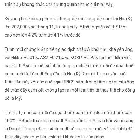
tránh sự không chắc chắn xung quanh mức giá như vậy.
Kỳ vọng là sẽ có sự phục hồi trong việc bổ sung việc làm tại Hoa Kỳ
lên 202,000 vào tháng 11, trong khi tỷ lệ thất nghiệp có thể tăng
cao hơn lên 4.2% từ mức 4.1% trước đó.
Tuần mới chứng kiến ​​phiên giao dịch châu Á khởi đầu khá yên ắng,
với Nikkei +0.01%, ASX +0.21% và KOSPI +0.79% tại thời điểm viết
bài. Có thể sẽ có một số phản ứng trái chiều trước mối đe dọa thuế
quan mới từ Tổng thống đắc cử Hoa Kỳ Donald Trump vào cuối
tuần, lần này với các quốc gia BRICS nằm trong tầm ngắm của ông
để thúc đẩy cam kết không tạo ra một loại tiền tệ thay thế cho đồng
đô la Mỹ.
Tương tự như các mối đe dọa thuế quan trước đó, mức thuế quan
100% sẽ được thực hiện như thế nào vẫn là một câu hỏi, và rõ ràng
là Donald Trump đang sử dụng thuế quan như một vũ khí chính để
thúc đẩy các mục tiêu chính trị khác nhau của mình.