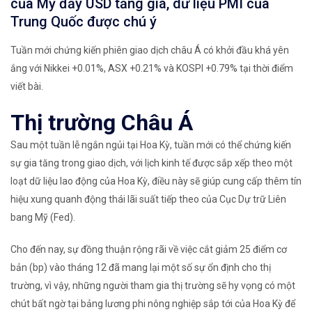
của Mỹ đẩy USD tăng giá, dữ liệu PMI của
Trung Quốc được chú ý
Tuần mới chứng kiến ​​phiên giao dịch châu Á có khởi đầu khá yên
ắng với Nikkei +0.01%, ASX +0.21% và KOSPI +0.79% tại thời điểm
viết bài.
Thị trường Châu Á
Sau một tuần lễ ngắn ngủi tại Hoa Kỳ, tuần mới có thể chứng kiến ​​
sự gia tăng trong giao dịch, với lịch kinh tế được sắp xếp theo một
loạt dữ liệu lao động của Hoa Kỳ, điều này sẽ giúp cung cấp thêm tín
hiệu xung quanh động thái lãi suất tiếp theo của Cục Dự trữ Liên
bang Mỹ (Fed).
Cho đến nay, sự đồng thuận rộng rãi về việc cắt giảm 25 điểm cơ
bản (bp) vào tháng 12 đã mang lại một số sự ổn định cho thị
trường, vì vậy, những người tham gia thị trường sẽ hy vọng có một
chút bất ngờ tại bảng lương phi nông nghiệp sắp tới của Hoa Kỳ để