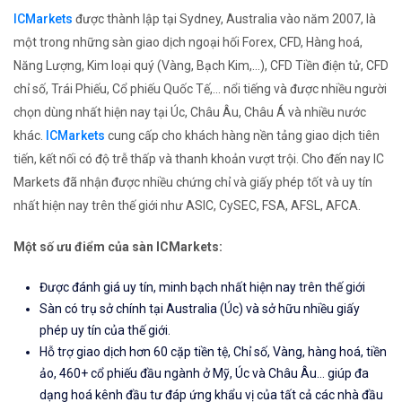
ICMarkets
được thành lập tại Sydney, Australia vào năm 2007, là
một trong những sàn giao dịch ngoại hối Forex, CFD, Hàng hoá,
Năng Lượng, Kim loại quý (Vàng, Bạch Kim,...), CFD Tiền điện tử, CFD
chỉ số, Trái Phiếu, Cổ phiếu Quốc Tế,... nổi tiếng và được nhiều người
chọn dùng nhất hiện nay tại Úc, Châu Âu, Châu Á và nhiều nước
khác.
ICMarkets
cung cấp cho khách hàng nền tảng giao dịch tiên
tiến, kết nối có độ trễ thấp và thanh khoản vượt trội. Cho đến nay IC
Markets đã nhận được nhiều chứng chỉ và giấy phép tốt và uy tín
nhất hiện nay trên thế giới như ASIC, CySEC, FSA, AFSL, AFCA.
Một số ưu điểm của sàn ICMarkets:
Được đánh giá uy tín, minh bạch nhất hiện nay trên thế giới
Sàn có trụ sở chính tại Australia (Úc) và sở hữu nhiều giấy
phép uy tín của thế giới.
Hỗ trợ giao dịch hơn 60 cặp tiền tệ, Chỉ số, Vàng, hàng hoá, tiền
ảo, 460+ cổ phiếu đầu ngành ở Mỹ, Úc và Châu Âu... giúp đa
dạng hoá kênh đầu tư đáp ứng khẩu vị của tất cả các nhà đầu