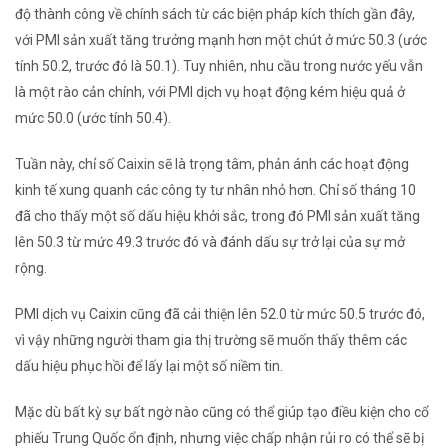
độ thành công về chính sách từ các biện pháp kích thích gần đây,
với PMI sản xuất tăng trưởng mạnh hơn một chút ở mức 50.3 (ước
tính 50.2, trước đó là 50.1). Tuy nhiên, nhu cầu trong nước yếu vẫn
là một rào cản chính, với PMI dịch vụ hoạt động kém hiệu quả ở
mức 50.0 (ước tính 50.4).
Tuần này, chỉ số Caixin sẽ là trọng tâm, phản ánh các hoạt động
kinh tế xung quanh các công ty tư nhân nhỏ hơn. Chỉ số tháng 10
đã cho thấy một số dấu hiệu khởi sắc, trong đó PMI sản xuất tăng
lên 50.3 từ mức 49.3 trước đó và đánh dấu sự trở lại của sự mở
rộng.
PMI dịch vụ Caixin cũng đã cải thiện lên 52.0 từ mức 50.5 trước đó,
vì vậy những người tham gia thị trường sẽ muốn thấy thêm các
dấu hiệu phục hồi để lấy lại một số niềm tin.
Mặc dù bất kỳ sự bất ngờ nào cũng có thể giúp tạo điều kiện cho cổ
phiếu Trung Quốc ổn định, nhưng việc chấp nhận rủi ro có thể sẽ bị