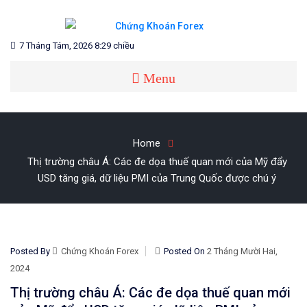
Skip
to
content
Blog chia sẻ về Chứng Khoán và Forex
CHỨNG KHOÁN FOREX
7 Tháng Tám, 2026 8:29 chiều
Menu
Home
Thị trường châu Á: Các đe dọa thuế quan mới của Mỹ đẩy
USD tăng giá, dữ liệu PMI của Trung Quốc được chú ý
Posted By
Chứng Khoán Forex
Posted On
2 Tháng Mười Hai,
2024
Thị trường châu Á: Các đe dọa thuế quan mới