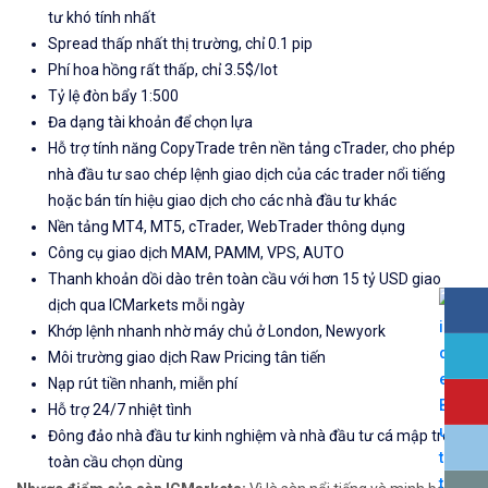
tư khó tính nhất
Spread thấp nhất thị trường, chỉ 0.1 pip
Phí hoa hồng rất thấp, chỉ 3.5$/lot
Tỷ lệ đòn bẩy 1:500
Đa dạng tài khoản để chọn lựa
Hỗ trợ tính năng CopyTrade trên nền tảng cTrader, cho phép
nhà đầu tư sao chép lệnh giao dịch của các trader nổi tiếng
hoặc bán tín hiệu giao dịch cho các nhà đầu tư khác
Nền tảng MT4, MT5, cTrader, WebTrader thông dụng
Công cụ giao dịch MAM, PAMM, VPS, AUTO
Thanh khoản dồi dào trên toàn cầu với hơn 15 tỷ USD giao
dịch qua ICMarkets mỗi ngày
Khớp lệnh nhanh nhờ máy chủ ở London, Newyork
Môi trường giao dịch Raw Pricing tân tiến
Nạp rút tiền nhanh, miễn phí
Hỗ trợ 24/7 nhiệt tình
Đông đảo nhà đầu tư kinh nghiệm và nhà đầu tư cá mập trên
toàn cầu chọn dùng