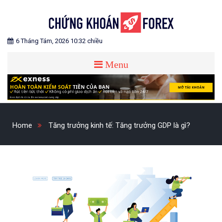
Skip
to
content
Blog chia sẻ về Chứng Khoán và Forex
CHỨNG KHOÁN FOREX
6 Tháng Tám, 2026 10:32 chiều
Menu
Home
Tăng trưởng kinh tế: Tăng trưởng GDP là gì?