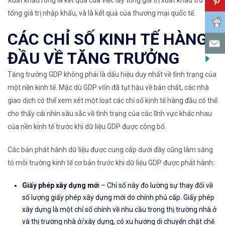
Xuất khẩu ròng là kết quả của việc lấy tổng giá trị xuất khẩu trừ đi
tổng giá trị nhập khẩu, và là kết quả của thương mại quốc tế.
CÁC CHỈ SỐ KINH TẾ HÀNG
ĐẦU VỀ TĂNG TRƯỞNG
Tăng trưởng GDP không phải là dấu hiệu duy nhất về tình trạng của
một nền kinh tế. Mặc dù GDP vốn đã tụt hậu về bản chất, các nhà
giao dịch có thể xem xét một loạt
các chỉ số kinh tế hàng đầu
có thể
cho thấy cái nhìn sâu sắc về tình trạng của các lĩnh vực khác nhau
của nền kinh tế trước khi dữ liệu GDP được công bố.
Các bản phát hành dữ liệu được cung cấp dưới đây cũng làm sáng
tỏ môi trường kinh tế cơ bản trước khi dữ liệu GDP được phát hành:
Giấy phép xây dựng mớ
i
– Chỉ số này đo lường sự thay đổi về
số lượng giấy phép xây dựng mới do chính phủ cấp. Giấy phép
xây dựng là một chỉ số chính về nhu cầu trong thị trường nhà ở
và thị trường nhà ở/xây dựng, có xu hướng di chuyển chặt chẽ