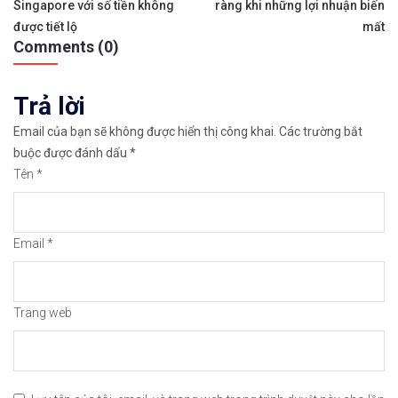
hướng
Singapore với số tiền không
ràng khi những lợi nhuận biến
bài
được tiết lộ
mất
https://chungkhoanforex.com/tang-truong-kinh-t
Comments (0)
viết
Cảm ơn bạn đã xem thông tin
Chúc bạn giao 
Trả lời
#icmarkets #binance #exness #taichinh #dautu #fo
Email của bạn sẽ không được hiển thị công khai.
Các trường bắt
buộc được đánh dấu
*
Tên
*
Email
*
Trang web