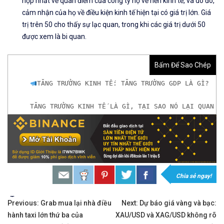
hợp nhất về quan điểm của công ty họ về nền kinh tế, và do đó,
cảm nhận của họ về điều kiện kinh tế hiện tại có giá trị lớn. Giá
trị trên 50 cho thấy sự lạc quan, trong khi các giá trị dưới 50
được xem là bi quan.
Bấm Để Sao Chép
TĂNG TRƯỞNG KINH TẾ: TĂNG TRƯỞNG GDP LÀ GÌ?
TĂNG TRƯỞNG KINH TẾ LÀ GÌ, TẠI SAO NÓ LẠI QUAN T
𝘟𝘦𝘮 𝘤𝘩𝘪 𝘵𝘪ế𝘵: https://chungkhoanforex.com/tan
𝐌ở 𝐭à𝐢 𝐤𝐡𝐨ả𝐧 𝐠𝐢𝐚𝐨 𝐝ị𝐜𝐡 𝐭ạ𝐢 𝐜á𝐜 𝐬à𝐧 𝐭ố𝐭 𝐧𝐡ấ𝐭 𝐭𝐡ế 𝐠𝐢ớ𝐢
𝘔ở 𝘵à𝘪 𝘬𝘩𝘰ả𝘯 𝘵𝘳ê𝘯 𝘴à𝘯 𝘧𝘰𝘳𝘦𝘹 𝘌𝘹𝘯𝘦𝘴𝘴 𝘜
Chia sẻ ngay!
𝘔ở 𝘵à𝘪 𝘬𝘩𝘰ả𝘯 𝘵𝘳ê𝘯 𝘴à𝘯 𝘐𝘊𝘔𝘢𝘳𝘬𝘦𝘵𝘴 𝘯ổ𝘪 𝘵𝘪
Tags:
Điều
Previous:
Grab mua lại nhà điều
Next:
Dự báo giá vàng và bạc:
hành taxi lớn thứ ba của
XAU/USD và XAG/USD không rõ
𝘔ở 𝘵à𝘪 𝘬𝘩𝘰ả𝘯 𝘵𝘳ê𝘯 𝘴à𝘯 𝘉𝘪𝘯𝘢𝘯𝘤𝘦 𝘯ổ𝘪 𝘵𝘪ế𝘯𝘨 𝘯