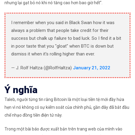
nhưng lại gạt bỏ nó khi nó tăng cao hơn bao giờ hết”.
I remember when you said in Black Swan how it was
always a problem that people take credit for their
success but chalk up failure to bad luck. So I find it a bit
in poor taste that you "gloat" when BTC is down but
dismiss it when it's rolling higher than ever.
— J. Rolf Haltza (@RolfHaltza)
January 21, 2022
Ý nghĩa
Taleb, người từng tin rằng Bitcoin là một loại tiền tệ mới đầy hứa
hẹn vì nó không có sự kiểm soát của chính phủ, gần đây đã bắt đầu
chế nhạo đồng tiền điện tử này.
Trong một bài báo được xuất bản trên trang web của mình vào