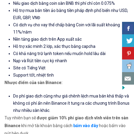
Nếu giao dịch bằng coin sàn BNB thì phí chỉ còn 0.075%
Hỗ trợ mua bán tiền ảo bằng tiền pháp định phổ biến như USD,
EUR, GBP, VNĐ
Có dịch vụ cho vay thế chấp bằng Coin với lãi suất khoảng
11%/năm
Nền tảng giao dịch trên App xuất sắc
Hỗ trợ xác minh 2 lớp, xác thực bằng capcha
Có khả năng trữ lạnh token nếu muốn hold lâu dài
Nạp và Rút tiền cực kỳ nhanh
Site có Tiếng Việt
Support tốt, nhiệt tình
Nhược điểm của sàn Binance:
Do phí giao dịch cũng như giá chênh lệch mua bán khá thấp và
không có phí ẩn nên Binance ít tung ra các chương trình Bonus
như nhiều sàn khác.
Tuy nhiên bạn sẽ
được giảm 10% phí giao dịch vĩnh viễn trên sàn
Binance
khi mở tài khoản bằng cách
bấm vào đây
hoặc bấm vào
nút bên dưới: