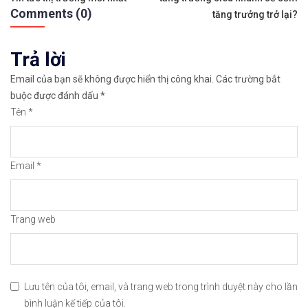
Comments (0)
bài
tăng trưởng trở lại?
✅Xem cách mở tài khoản trên sàn Binance được giả
viết
Trả lời
✅Xem hướng dẫn cách giao dịch Mua – Bán tiền điệ
Email của bạn sẽ không được hiển thị công khai.
Các trường bắt
👉𝘔ở 𝘵à𝘪 𝘬𝘩𝘰ả𝘯 𝘵𝘳ê𝘯 𝘴à𝘯 𝘙𝘦𝘮𝘪𝘵𝘢𝘯𝘰 𝘯ổ𝘪 𝘵𝘪ế
buộc được đánh dấu
*
Tên
*
✅Xem cách mở tài khoản trên sàn Remitano dễ nhất
✅Xem video hướng dẫn cách mua bán tiền điện tử t
Email
*
𝘟𝘦𝘮 𝘤𝘩𝘪 𝘵𝘪ế𝘵: https://chungkhoanforex.com/t
😘Cảm ơn bạn đã xem thông tin😘🍀🤗Chúc bạn giao 
Trang web
#binance #remitano #bitcoin #tiendientu #tienso 
Lưu tên của tôi, email, và trang web trong trình duyệt này cho lần
bình luận kế tiếp của tôi.