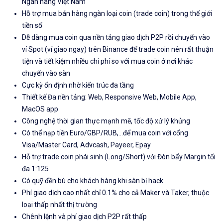
Ngân hàng Việt Nam
Hỗ trợ mua bán hàng ngàn loại coin (trade coin) trong thế giới
tiền số
Dễ dàng mua coin qua nền tảng giao dịch P2P rồi chuyển vào
ví Spot (ví giao ngay) trên Binance để trade coin nên rất thuận
tiện và tiết kiệm nhiều chi phí so với mua coin ở nơi khác
chuyển vào sàn
Cực kỳ ổn định nhờ kiến trúc đa tầng
Thiết kế Đa nền tảng: Web, Responsive Web, Mobile App,
MacOS app
Công nghệ thời gian thực mạnh mẽ, tốc độ xử lý khủng
Có thể nạp tiền Euro/GBP/RUB,...để mua coin với cổng
Visa/Master Card, Advcash, Payeer, Epay
Hỗ trợ trade coin phái sinh (Long/Short) với Đòn bẩy Margin tối
đa 1:125
Có quỹ đền bù cho khách hàng khi sàn bị hack
Phí giao dịch cao nhất chỉ 0.1% cho cả Maker và Taker, thuộc
loại thấp nhất thị trường
Chênh lệnh và phí giao dịch P2P rất thấp