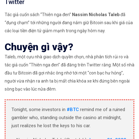
Twitter
Tác giả cuốn sách “Thiên nga đen”
Nassim Nicholas Taleb
đã
“đụng chạm” tới những người đang nắm giữ Bitcoin sau khi giá của
các loại tiền điện tử giảm mạnh trong ngày hôm nay.
Chuyện gì vậy?
Taleb, một cựu nhà giao dịch quyền chọn, nhà phân tích rủi ro và
tác giả cuốn “Thiên nga đen” đã đăng trên Twitter rằng: Một số nhà
đầu tư Bitcoin đã gợi nhắc ông nhớ tới một “con bạc hư hỏng”,
người vừa nhận ra anh ta bị mất chìa khóa xe khi đứng bên ngoài
sòng bạc vào lúc nửa đêm.
Tonight, some investors in
#BTC
remind me of a ruined
gambler who, standing outside the casino at midnight,
just realizes he lost the keys to his car.