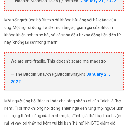
— Nassim Nicholas Taleb (@nntaleb)
January 21, 2022
Một số người ủng hộ Bitcoin đã không hài lòng với bài đăng của
ông. Một người dùng Twitter nói rằng sự giảm giá của Bitcoin
không khiến anh ta sợ hãi, và các nhà đầu tư vào đồng tiền điện tử
này “chống lại sự mong manh”.
We are anti-fragile. This doesn’t scare me maestro
— The Bitcoin Shaykh (@BitcoinShaykh)
January 21,
2022
Một người ủng hộ Bitcoin khác cho rằng nhận xét của Taleb là “hơi
kém”. “Tôi nhớ khi ông nói trong Thiên nga đen rằng mọi người luôn
coi trọng thành công của họ nhưng lại đánh giá thất bại thành vận
rủi. Vì vậy, tôi thấy hơi kém vui khi bạn “hả hê” khi BTC giảm giá