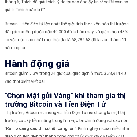
tháng 6, Taleb đã giải thích lý do tại sao ông ấy tin rằng Bitcoin có
giá trị “chính xác là 0”.
Bitcoin – tiền điện tử lớn nhất thế giới tính theo vốn hóa thị trường –
đã giảm xuống dưới mốc 40,000 đô la hôm nay, và giảm hơn 43%
so với mức cao nhất mọi thời đại là 68,789.63 đô la vào tháng 11
năm ngoái.
Hành động giá
Bitcoin giảm 7.3% trong 24 giờ qua, giao dịch ở mức $ 38,914.40
vào thời điểm viết bài.
"Chọn Mặt gửi Vàng" khi tham gia thị
trường Bitcoin và Tiền Điện Tử
Thị trường Bitcoin nói riêng và Tiền Điện Tử nói chung là một thị
trường cực kỳ tiềm năng trong lĩnh vực tài chính đúng với câu nói
"
Rủi ro càng cao thì cơ hội càng lớn
". Kinh nghiệm của nhiều nhà
giao dịch tiền điện tử thành công cho thấy
một khi đã kiểm soát