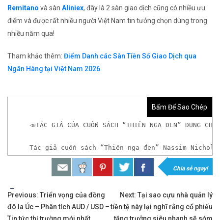
Remitano
và sàn
Aliniex
, đây là 2 sàn giao dịch cũng có nhiều ưu
điểm và được rất nhiều người Việt Nam tin tưởng chọn dùng trong
nhiều năm qua!
Tham khảo thêm:
Điểm Danh các Sàn Tiền Số Giao Dịch qua
Ngân Hàng tại Việt Nam 2026
Bấm Để Sao Chép
📣TÁC GIẢ CỦA CUỐN SÁCH “THIÊN NGA ĐEN” ĐỤNG CHẠ
Tác giả cuốn sách “Thiên nga đen” Nassim Nichola
Chia sẻ ngay!
𝘟𝘦𝘮 𝘤𝘩𝘪 𝘵𝘪ế𝘵: https://chungkhoanforex.com/t
Tags:
Điều
✨🏆𝐀𝐧 𝐭â𝐦 𝐦ở 𝐭à𝐢 𝐤𝐡𝐨ả𝐧 𝐠𝐢𝐚𝐨 𝐝ị𝐜𝐡 𝐁𝐢𝐭𝐜𝐨𝐢𝐧 𝐯à 𝐧𝐡𝐢ề𝐮 𝐥𝐨ạ𝐢
Previous:
Triển vọng của đồng
Next:
Tại sao cựu nhà quản lý
đô la Úc – Phân tích AUD / USD –
tiền tệ này lại nghĩ rằng cổ phiếu
hướng
👉𝘔ở 𝘵à𝘪 𝘬𝘩𝘰ả𝘯 𝘵𝘳ê𝘯 𝘴à𝘯 𝘉𝘪𝘯𝘢𝘯𝘤𝘦 𝘯ổ𝘪 𝘵𝘪ế
Tin tức thị trường mới nhất
tăng trưởng siêu nhanh sẽ sớm