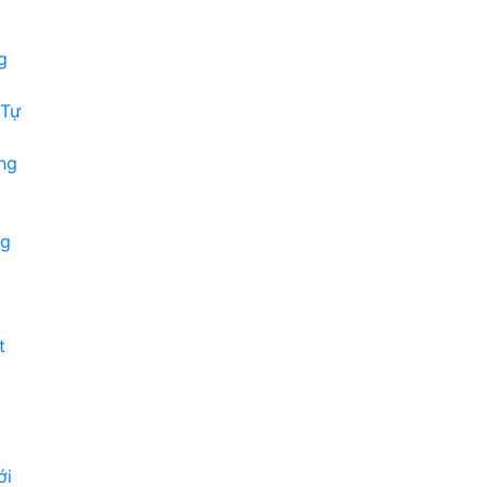
g
 Tự
ng
ng
t
ới