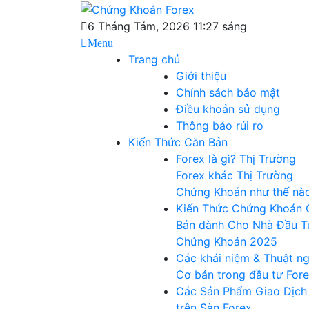
Skip
Chứng Khoán
to
Blog chia sẻ về Chứng Khoán và Forex
6 Tháng Tám, 2026 11:27 sáng
content
Menu
Forex
Trang chủ
Giới thiệu
Chính sách bảo mật
Điều khoản sử dụng
Thông báo rủi ro
Kiến Thức Căn Bản
Forex là gì? Thị Trường
Forex khác Thị Trường
Chứng Khoán như thế nà
Kiến Thức Chứng Khoán 
Bản dành Cho Nhà Đầu T
Chứng Khoán 2025
Các khái niệm & Thuật n
Cơ bản trong đầu tư For
Các Sản Phẩm Giao Dịch
trên Sàn Forex