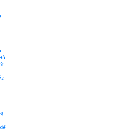
n
n
n
 Hỗ
ốt
Ảo
ại
 để