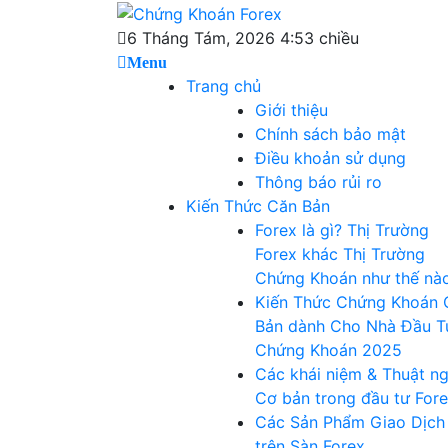
Skip
Chứng Khoán
to
Blog chia sẻ về Chứng Khoán và Forex
6 Tháng Tám, 2026 4:53 chiều
content
Menu
Forex
Trang chủ
Giới thiệu
Chính sách bảo mật
Điều khoản sử dụng
Thông báo rủi ro
Kiến Thức Căn Bản
Forex là gì? Thị Trường
Forex khác Thị Trường
Chứng Khoán như thế nà
Kiến Thức Chứng Khoán 
Bản dành Cho Nhà Đầu T
Chứng Khoán 2025
Các khái niệm & Thuật n
Cơ bản trong đầu tư For
Các Sản Phẩm Giao Dịch
trên Sàn Forex