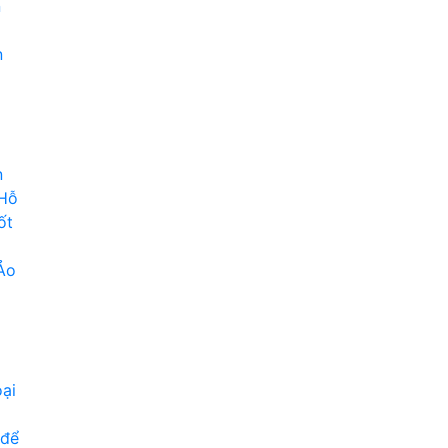
n
n
n
 Hỗ
ốt
Ảo
ại
 để