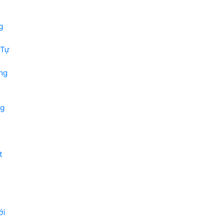
g
 Tự
ng
ng
t
ới