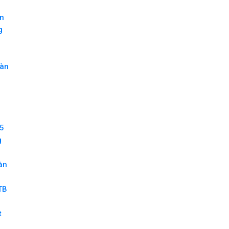
ên
g
sàn
B
25
g
àn
TB
t