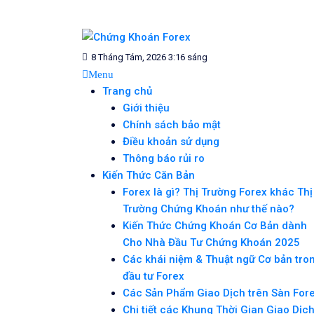
Skip
to
content
Blog chia sẻ về Chứng Khoán và Forex
CHỨNG KHOÁN FOREX
8 Tháng Tám, 2026 3:16 sáng
Menu
Trang chủ
Giới thiệu
Chính sách bảo mật
Điều khoản sử dụng
Thông báo rủi ro
Kiến Thức Căn Bản
Forex là gì? Thị Trường Forex khác Thị
Trường Chứng Khoán như thế nào?
Kiến Thức Chứng Khoán Cơ Bản dành
Cho Nhà Đầu Tư Chứng Khoán 2025
Các khái niệm & Thuật ngữ Cơ bản tro
đầu tư Forex
Các Sản Phẩm Giao Dịch trên Sàn For
Chi tiết các Khung Thời Gian Giao Dịc