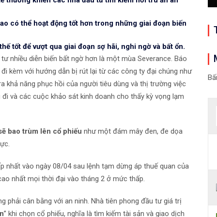
ao có thể hoạt động tốt hơn trong những giai đoạn biến
 tốt để vượt qua giai đoạn sợ hãi, nghi ngờ và bất ổn.
tư nhiều diễn biến bất ngờ hơn là một mùa Severance. Báo
i kèm với hướng dẫn bị rút lại từ các công ty đại chúng như
Bấ
 ra khả năng phục hồi của người tiêu dùng và thị trường việc
u đi và các cuộc khảo sát kinh doanh cho thấy kỳ vọng lạm
sẽ bao trùm lên cổ phiếu
như một đám mây đen, đe dọa
vực.
p nhất vào ngày 08/04 sau lệnh tạm dừng áp thuế quan của
ao nhất mọi thời đại vào tháng 2 ở mức thấp.
ng phải cân bằng với an ninh. Nhà tiên phong đầu tư giá trị
àn
” khi chọn cổ phiếu, nghĩa là tìm kiếm tài sản và giao dịch