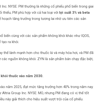
l Inc.
NYSE: PM
thường là những cổ phiếu phổ biến trong giai
 thiểu; PM phù hợp với cả hai loại với
lợi suất 3% và beta
ế hoạch tăng trưởng trong tương lai nhờ ưu tiên các sản
 phổ biến cùng với các sản phẩm không khói khác như IQOS,
 tạo ra khói.
ay thế lành mạnh hơn cho thuốc lá và máy hóa hơi, và PM đã
ừ các nguồn không khói. ZYN là sản phẩm bán chạy đặc biệt,
khói thuốc vào năm 2030.
ào năm 2025, đạt mức tăng trưởng hơn 40% trong năm nay.
 Altria Group Inc.
NYSE: MO
, nhưng PM đang có vị thế tốt
ều này giải thích cho hiệu suất vượt trội của cổ phiếu.