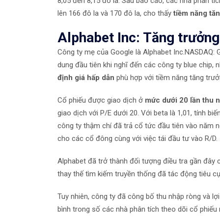
8,05 đến 8,15 đô la. Sau báo cáo, các nhà phân tí
lên 166 đô la và 170 đô la, cho thấy
tiềm năng tă
Alphabet Inc: Tăng trưởng
Công ty mẹ của Google là Alphabet Inc.
NASDAQ: 
dung đầu tiên khi nghĩ đến các công ty blue chip
định giá hấp dẫn
phù hợp với tiềm năng tăng trưở
Cổ phiếu được giao dịch ở
mức dưới 20 lần thu 
giao dịch với P/E dưới 20. Với beta là 1,01, tính 
công ty thậm chí đã trả cổ tức đầu tiên vào năm n
cho các cổ đông cùng với việc tái đầu tư vào R/D.
Alphabet đã trở thành đối tượng điều tra gần đây 
thay thế tìm kiếm truyền thống đã tác động tiêu c
Tuy nhiên, công ty đã công bố thu nhập ròng và l
bình trong số các nhà phân tích theo dõi cổ phiếu