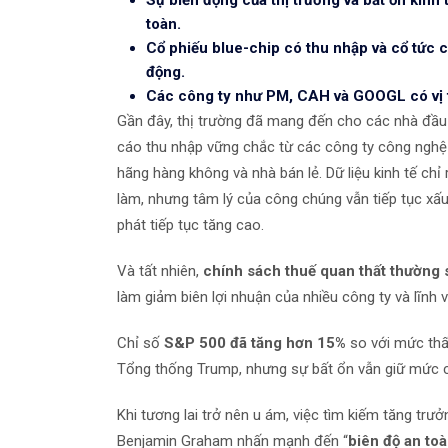
toàn.
Cổ phiếu blue-chip có thu nhập và cổ tức c
động.
Các công ty như PM, CAH và GOOGL có vị thế
Gần đây, thị trường đã mang đến cho các nhà đầu 
cáo thu nhập vững chắc từ các công ty công nghệ đ
hãng hàng không và nhà bán lẻ. Dữ liệu kinh tế chỉ
làm, nhưng tâm lý của công chúng vẫn tiếp tục xấ
phát tiếp tục tăng cao.
Và tất nhiên,
chính sách thuế quan thất thường 
làm giảm biên lợi nhuận của nhiều công ty và lĩnh 
Chỉ số
S&P 500 đã tăng hơn 15%
so với mức thấ
Tổng thống Trump, nhưng sự bất ổn vẫn giữ mức c
Khi tương lai trở nên u ám, việc tìm kiếm tăng trưở
Benjamin Graham nhấn mạnh đến “
biên
độ an to