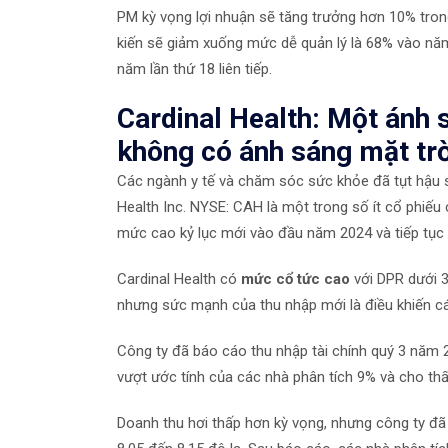
PM kỳ vọng lợi nhuận sẽ tăng trưởng hơn 10% trong 
kiến ​​sẽ giảm xuống mức dễ quản lý là 68% vào nă
năm lần thứ 18 liên tiếp.
Cardinal Health: Một ánh 
không có ánh sáng mặt trờ
Các ngành y tế và chăm sóc sức khỏe đã tụt hậu s
Health Inc.
NYSE: CAH
là một trong số ít cổ phiế
mức cao kỷ lục mới vào đầu năm 2024 và tiếp tục 
Cardinal Health có
mức cổ tức cao
với DPR dưới 
nhưng sức mạnh của thu nhập mới là điều khiến cá
Công ty đã báo cáo thu nhập tài chính quý 3 năm
vượt ước tính của các nhà phân tích 9% và cho th
Doanh thu hơi thấp hơn kỳ vọng, nhưng công ty đã