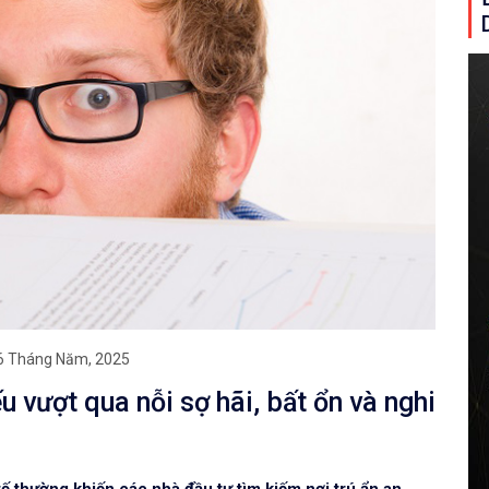
6 Tháng Năm, 2025
u vượt qua nỗi sợ hãi, bất ổn và nghi
tế thường khiến các nhà đầu tư tìm kiếm nơi trú ẩn an