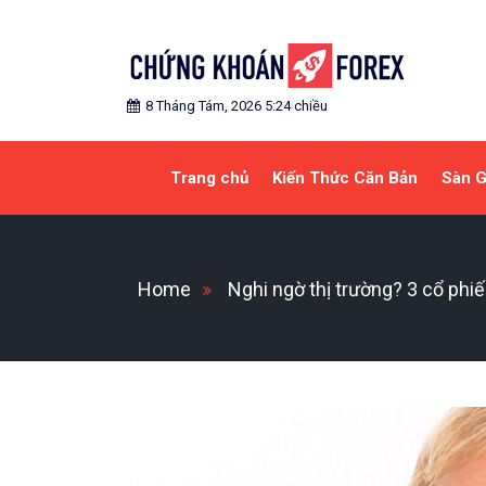
Skip
to
content
Blog chia sẻ về Chứng Khoán và Forex
CHỨNG KHOÁN FOREX
8 Tháng Tám, 2026 5:24 chiều
Trang chủ
Kiến Thức Căn Bản
Sàn G
Home
Nghi ngờ thị trường? 3 cổ phiế