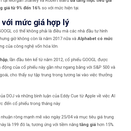
ch tại Morgan Stanley và Robert Baird
đã tăng mục tiêu giá
ng giá từ 9% đến 16%
so với mức hiện tại.
 với mức giá hợp lý
GOOGL
có thể không phải là điều mà các nhà đầu tư hình
, nhưng giờ không còn là năm 2017 nữa và
Alphabet có mức
ng của công nghệ vốn hóa lớn.
nhập
, lần đầu tiên kể từ năm 2012, cổ phiếu GOOGL được
biến động của cổ phiếu này gần như ngang bằng với S&P 500 và
goái, cho thấy sự tập trung trong tương lai vào việc thưởng
của DOJ và những bình luận của Eddy Cue từ Apple về việc AI
ực đến cổ phiếu trong tháng này.
ợi nhuận ròng mạnh mẽ vào ngày 25/04 và mục tiêu giá trung
 này là 199 đô la, tương ứng với tiềm năng
tăng giá
hơn 15%.