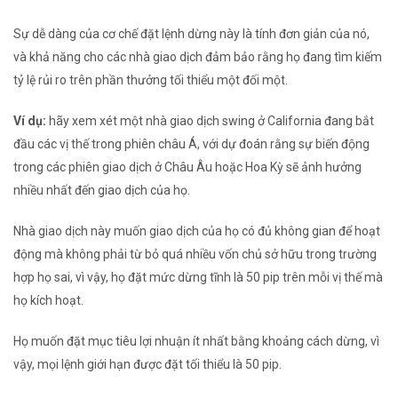
Sự dễ dàng của cơ chế đặt lệnh dừng này là tính đơn giản của nó,
và khả năng cho các nhà giao dịch đảm bảo rằng họ đang tìm kiếm
tỷ lệ rủi ro trên phần thưởng
tối thiểu một đối một.
Ví dụ:
hãy xem xét một nhà giao dịch swing ở California đang bắt
đầu các vị thế trong
phiên châu Á,
với dự đoán rằng sự biến động
trong các phiên giao dịch
ở Châu Âu
hoặc
Hoa Kỳ
sẽ ảnh hưởng
nhiều nhất đến giao dịch của họ.
Nhà giao dịch này muốn giao dịch của họ có đủ không gian để hoạt
động mà không phải từ bỏ quá nhiều vốn chủ sở hữu trong trường
hợp họ sai, vì vậy, họ đặt mức dừng tĩnh là 50
pip
trên mỗi vị thế mà
họ kích hoạt.
Họ muốn đặt mục tiêu lợi nhuận ít nhất bằng khoảng cách dừng, vì
vậy, mọi lệnh giới hạn được đặt tối thiểu là 50 pip.