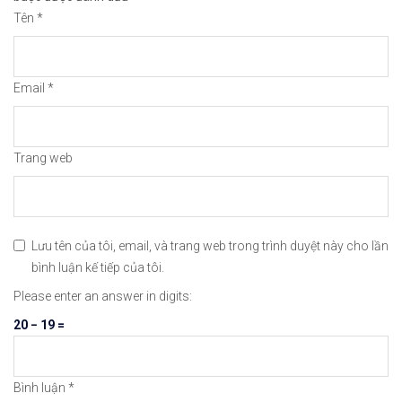
🔗https://chungkhoanforex.com/su-dung-lenh-cat-l
Tên
*
😘Cảm ơn bạn đã xem thông tin😘🍀🤗Chúc bạn giao 
Email
*
#icmarkets #binance #exness #taichinh #dautu #fo
Trang web
Lưu tên của tôi, email, và trang web trong trình duyệt này cho lần
bình luận kế tiếp của tôi.
Please enter an answer in digits:
20 − 19 =
Bình luận
*