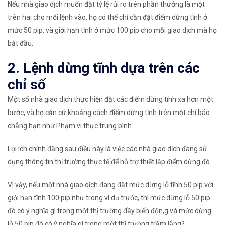
Nếu nhà giao dịch muốn đặt tỷ lệ rủi ro trên phần thưởng là một
trên hai cho mỗi lệnh vào, họ có thể chỉ cần đặt điểm dừng tĩnh ở
mức 50 pip, và giới hạn tĩnh ở mức 100 pip cho mỗi giao dịch mà họ
bắt đầu.
2. Lệnh dừng tĩnh dựa trên các
chỉ số
Một số nhà giao dịch thực hiện đặt các điểm dừng tĩnh xa hơn một
bước, và họ căn cứ khoảng cách điểm dừng tĩnh trên một chỉ báo
chẳng hạn như
Phạm vi thực trung bình
.
Lợi ích chính đằng sau điều này là việc các nhà giao dịch đang sử
dụng thông tin thị trường thực tế để hỗ trợ thiết lập điểm dừng đó.
Vì vậy, nếu một nhà giao dịch đang đặt mức dừng lỗ tĩnh 50 pip với
giới hạn tĩnh 100 pip như trong ví dụ trước, thì mức dừng lỗ 50 pip
đó có ý nghĩa gì trong một thị trường đầy biến độn,g và mức dừng
lỗ 50 pip đó có ý nghĩa gì trong một thị trường trầm lắng?