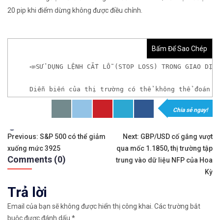
20 pip khi điểm dừng không được điều chỉnh.
Bấm Để Sao Chép
📣SỬ DỤNG LỆNH CẮT LỖ (STOP LOSS) TRONG GIAO DỊC
Diễn biến của thị trường có thể không thể đoán t
Chia sẻ ngay!
𝘟𝘦𝘮 𝘤𝘩𝘪 𝘵𝘪ế𝘵: https://chungkhoanforex.com/su
Tags:
Điều
✨🏆𝐌ở 𝐭à𝐢 𝐤𝐡𝐨ả𝐧 𝐠𝐢𝐚𝐨 𝐝ị𝐜𝐡 𝐭ạ𝐢 𝐜á𝐜 𝐬à𝐧 𝐭ố𝐭 𝐧𝐡ấ𝐭 𝐭𝐡ế 𝐠𝐢ớ
Previous:
S&P 500 có thể giảm
Next:
GBP/USD cố gắng vượt
xuống mức 3925
qua mốc 1.1850, thị trường tập
hướng
✅𝘔ở 𝘵à𝘪 𝘬𝘩𝘰ả𝘯 𝘵𝘳ê𝘯 𝘴à𝘯 𝘧𝘰𝘳𝘦𝘹 𝘌𝘹𝘯𝘦𝘴𝘴 𝘜
Comments (0)
trung vào dữ liệu NFP của Hoa
bài
Kỳ
✅𝘔ở 𝘵à𝘪 𝘬𝘩𝘰ả𝘯 𝘵𝘳ê𝘯 𝘴à𝘯 𝘐𝘊𝘔𝘢𝘳𝘬𝘦𝘵𝘴 𝘯ổ𝘪 𝘵𝘪ế
Trả lời
viết
✅𝘔ở 𝘵à𝘪 𝘬𝘩𝘰ả𝘯 𝘵𝘳ê𝘯 𝘴à𝘯 𝘉𝘪𝘯𝘢𝘯𝘤𝘦 𝘯ổ𝘪 𝘵𝘪ế𝘯𝘨 𝘯
Email của bạn sẽ không được hiển thị công khai.
Các trường bắt
buộc được đánh dấu
*