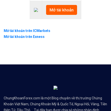
Mở tài khoản
Mở tài khoản trên ICMarkets
Mở tài khoản trên Exness
ChungKhoanForex.com là một Blog chuyên về thị trường Chứng
Khoán Việt Nam, Chứng Khoán Mỹ & Quốc Tế, Ngoại Hối, Vàng, Tiền
Điện Tử, Dầu Thô,... Tại đây bạn được chia sẻ những nhận định