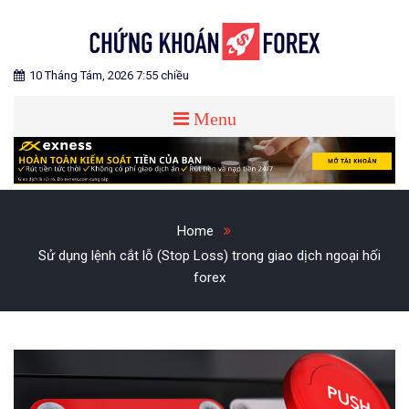
Skip
to
content
Blog chia sẻ về Chứng Khoán và Forex
CHỨNG KHOÁN FOREX
10 Tháng Tám, 2026 7:55 chiều
Menu
Home
Sử dụng lệnh cắt lỗ (Stop Loss) trong giao dịch ngoại hối
forex