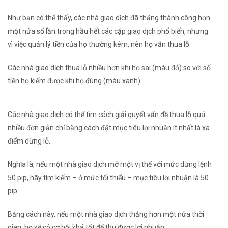
Như bạn có thể thấy, các nhà giao dịch đã thắng thành công hơn
một nửa số lần trong hầu hết các cặp giao dịch phổ biến, nhưng
vì
việc quản lý tiền
của họ thường kém, nên họ vẫn thua lỗ.
Các nhà giao dịch thua lỗ nhiều hơn khi họ sai (màu đỏ) so với số
tiền họ kiếm được khi họ đúng (màu xanh)
Các nhà giao dịch có thể tìm cách giải quyết vấn đề thua lỗ quá
nhiều đơn giản chỉ bằng cách đặt mục tiêu lợi nhuận
ít nhất
là xa
điểm dừng lỗ.
Nghĩa là, nếu một nhà giao dịch mở một vị thế với mức dừng lệnh
50 pip, hãy tìm kiếm – ở mức tối thiểu – mục tiêu lợi nhuận là 50
pip.
Bằng cách này, nếu một nhà giao dịch thắng hơn một nửa thời
gian, họ sẽ có cơ hội khá tốt để thu được lợi nhuận.