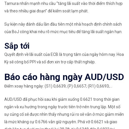
Tamura nhấn mạnh nhu cầu “tăng lãi suất vào thời điểm thích hợp
và theo nhiều giai đoạn” để kiểm soát lạm phát.
Sự kiện này đánh dấu lần đầu tiên một nhà hoạch định chính sách
của BoJ công khai nêu rõ mức mục tiêu để tăng lãi suất ngắn hạn.
Sắp tới
Quyết định về lãi suất của ECB là trọng tâm của ngày hôm nay. Hoa
Kỳ sẽ công bố PPI và số đơn xin trợ cấp thất nghiệp.
Báo cáo hàng ngày AUD/USD
Điểm xoay hàng ngày: (S1) 0,6639; (P) 0,6657; (R1) 0,6693;…
AUD/USD đã phục hồi sau khi giảm xuống 0.6621 trong thời gian
ngắn và xu hướng trong ngày trước tiên trở nên trung lập. Một số
sự củng cố sẽ được nhìn thấy nhưng rủi ro sẽ vẫn ở mức giảm miễn
là mức kháng cự 0.6766 vẫn giữ nguyên. Phá vỡ 0.6621 và giao