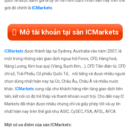
quốc tế được đánh giá là uy tín và minh bạch nhất hiện nay trên thế
giới đó chính là
ICMarkets
.
Mở tài khoản tại sàn ICMarkets
ICMarkets
được thành lập tại Sydney, Australia vào năm 2007, là
một trong những sàn giao dịch ngoại hối Forex, CFD, Hàng hoá,
Năng Lượng, Kim loại quý (Vàng, Bạch Kim,...), CFD Tiền điện tử, CFD
chỉ số, Trái Phiếu, Cổ phiếu Quốc Tế,... nổi tiếng và được nhiều người
chọn dùng nhất hiện nay tại Úc, Châu Âu, Châu Á và nhiều nước
khác.
ICMarkets
cung cấp cho khách hàng nền tảng giao dịch tiên
tiến, kết nối có độ trễ thấp và thanh khoản vượt trội. Cho đến nay IC
Markets đã nhận được nhiều chứng chỉ và giấy phép tốt và uy tín
nhất hiện nay trên thế giới như ASIC, CySEC, FSA, AFSL, AFCA.
Một số ưu điểm của sàn ICMarkets: