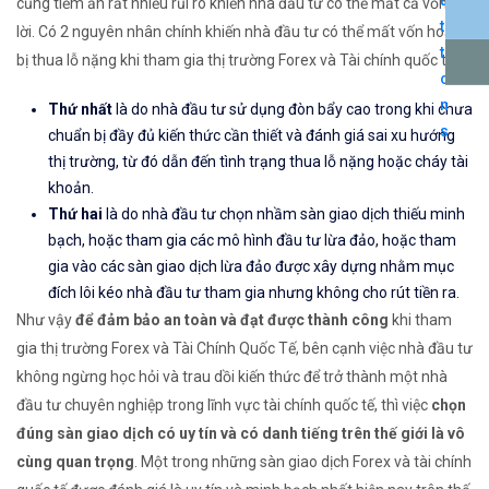
cũng tiềm ẩn rất nhiều rủi ro khiến nhà đầu tư có thể mất cả vốn lẫn
lời. Có 2 nguyên nhân chính khiến nhà đầu tư có thể mất vốn hoặc
bị thua lỗ nặng khi tham gia thị trường Forex và Tài chính quốc tế:
Thứ nhất
là do nhà đầu tư sử dụng đòn bẩy cao trong khi chưa
chuẩn bị đầy đủ kiến thức cần thiết và đánh giá sai xu hướng
thị trường, từ đó dẫn đến tình trạng thua lỗ nặng hoặc cháy tài
khoản.
Thứ hai
là do nhà đầu tư chọn nhầm sàn giao dịch thiếu minh
bạch, hoặc tham gia các mô hình đầu tư lừa đảo, hoặc tham
gia vào các sàn giao dịch lừa đảo được xây dựng nhằm mục
đích lôi kéo nhà đầu tư tham gia nhưng không cho rút tiền ra.
Như vậy
để đảm bảo an toàn và đạt được thành công
khi tham
gia thị trường Forex và Tài Chính Quốc Tế, bên cạnh việc nhà đầu tư
không ngừng học hỏi và trau dồi kiến thức để trở thành một nhà
đầu tư chuyên nghiệp trong lĩnh vực tài chính quốc tế, thì việc
chọn
đúng sàn giao dịch có uy tín và có danh tiếng trên thế giới là vô
cùng quan trọng
. Một trong những sàn giao dịch Forex và tài chính