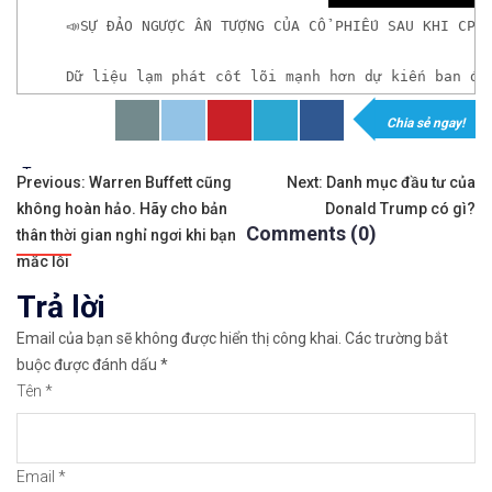
📣SỰ ĐẢO NGƯỢC ẤN TƯỢNG CỦA CỔ PHIẾU SAU KHI CPI
Dữ liệu lạm phát cốt lõi mạnh hơn dự kiến ​​ban 
Chia sẻ ngay!
𝘟𝘦𝘮 𝘤𝘩𝘪 𝘵𝘪ế𝘵: https://chungkhoanforex.com/
Tags:
Điều
✨🏆𝐗𝐨á 𝐛ỏ 𝐥𝐨 𝐥ắ𝐧𝐠 𝐤𝐡𝐢 𝐭𝐡𝐚𝐦 𝐠𝐢𝐚 𝐭𝐡ị 𝐭𝐫ườ𝐧𝐠 𝐭à𝐢 𝐜𝐡í𝐧𝐡 
Previous:
Warren Buffett cũng
Next:
Danh mục đầu tư của
không hoàn hảo. Hãy cho bản
Donald Trump có gì?
hướng
✅𝘔ở 𝘵à𝘪 𝘬𝘩𝘰ả𝘯 𝘵𝘳ê𝘯 𝘴à𝘯 𝘌𝘹𝘯𝘦𝘴𝘴 𝘜𝘺 𝘛í𝘯 𝘷
Comments (0)
thân thời gian nghỉ ngơi khi bạn
bài
mắc lỗi
✅𝘔ở 𝘵à𝘪 𝘬𝘩𝘰ả𝘯 𝘵𝘳ê𝘯 𝘴à𝘯 𝘐𝘊𝘔𝘢𝘳𝘬𝘦𝘵𝘴 𝘯ổ𝘪 𝘵𝘪ế
Trả lời
viết
✅𝘔ở 𝘵à𝘪 𝘬𝘩𝘰ả𝘯 𝘵𝘳ê𝘯 𝘴à𝘯 𝘉𝘪𝘯𝘢𝘯𝘤𝘦 𝘯ổ𝘪 𝘵𝘪ế𝘯𝘨 
Email của bạn sẽ không được hiển thị công khai.
Các trường bắt
buộc được đánh dấu
*
🔗https://chungkhoanforex.com/su-dao-nguoc-an-tu
Tên
*
😘Cảm ơn bạn đã xem thông tin😘🍀🤗Chúc bạn giao 
Email
*
#icmarkets #binance #exness #taichinh #dautu #fo