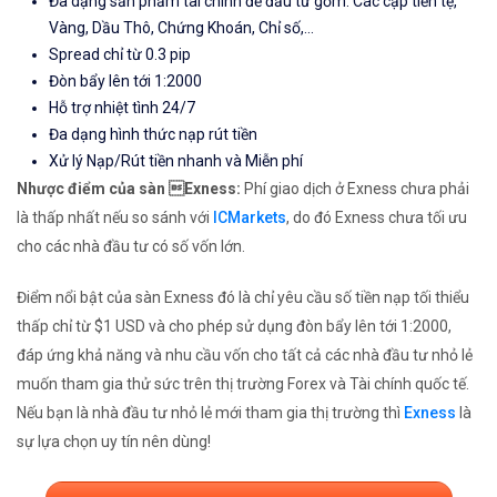
Đa dạng sản phẩm tài chính để đầu tư gồm: Các cặp tiền tệ,
Vàng, Dầu Thô, Chứng Khoán, Chỉ số,...
Spread chỉ từ 0.3 pip
Đòn bẩy lên tới 1:2000
Hỗ trợ nhiệt tình 24/7
Đa dạng hình thức nạp rút tiền
Xử lý Nạp/Rút tiền nhanh và Miễn phí
Nhược điểm của sàn Exness:
Phí giao dịch ở Exness chưa phải
là thấp nhất nếu so sánh với
ICMarkets
, do đó Exness chưa tối ưu
cho các nhà đầu tư có số vốn lớn.
Điểm nổi bật của sàn Exness đó là chỉ yêu cầu số tiền nạp tối thiểu
thấp chỉ từ $1 USD và cho phép sử dụng đòn bẩy lên tới 1:2000,
đáp ứng khả năng và nhu cầu vốn cho tất cả các nhà đầu tư nhỏ lẻ
muốn tham gia thử sức trên thị trường Forex và Tài chính quốc tế.
Nếu bạn là nhà đầu tư nhỏ lẻ mới tham gia thị trường thì
Exness
là
sự lựa chọn uy tín nên dùng!