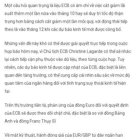
Một câu hỏi quan trọng là liệu ECB có ám chỉ về việc cắt giảm lãi
suất thêm một lần nữa vào tháng 10 hay sẽ duy trì tốc độ thận
trọng hơn bằng cách cắt giảm một lần mỗi quý, với động thái tiếp
theo là vào tháng 12 khi các dự báo kinh tế mới được công bố.
Những vấn đề này khó có thể được giải quyết trực tiếp trong cuộc
họp báo hôm nay, vì Chủ tịch ECB Christine Lagarde có thể sẽ nhắc
lại cách tiếp cận phụ thuộc vào dữ liệu, theo từng cuộc họp. Tuy
nhiên, các dự báo kinh tế được cập nhật của ECB, đặc biệt là liên
quan đến tăng trưởng, có thể cung cấp cái nhìn sâu sắc về mức độ
quan tâm của ngân hàng đối với tình trạng suy thoái kinh tế hiện
tại.
Trên thị trường tiền tệ, phản ứng của đồng Euro đối với quyết định
của ECB sẽ được theo dõi chặt chẽ, đặc biệt là so với đồng Bảng
Anh và đồng Franc Thụy Sĩ.
Về mặt kỹ thuật, hành động giá của EUR/GBP từ đáy ngắn hạn