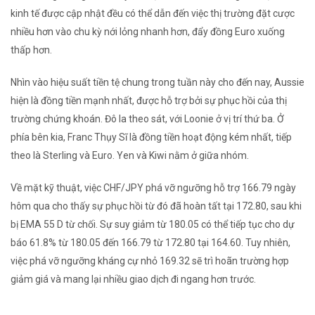
kinh tế được cập nhật đều có thể dẫn đến việc thị trường đặt cược
nhiều hơn vào chu kỳ nới lỏng nhanh hơn, đẩy đồng Euro xuống
thấp hơn.
Nhìn vào hiệu suất tiền tệ chung trong tuần này cho đến nay, Aussie
hiện là đồng tiền mạnh nhất, được hỗ trợ bởi sự phục hồi của thị
trường chứng khoán. Đô la theo sát, với Loonie ở vị trí thứ ba. Ở
phía bên kia, Franc Thụy Sĩ là đồng tiền hoạt động kém nhất, tiếp
theo là Sterling và Euro. Yen và Kiwi nằm ở giữa nhóm.
Về mặt kỹ thuật, việc CHF/JPY phá vỡ ngưỡng hỗ trợ 166.79 ngày
hôm qua cho thấy sự phục hồi từ đó đã hoàn tất tại 172.80, sau khi
bị EMA 55 D từ chối. Sự suy giảm từ 180.05 có thể tiếp tục cho dự
báo 61.8% từ 180.05 đến 166.79 từ 172.80 tại 164.60. Tuy nhiên,
việc phá vỡ ngưỡng kháng cự nhỏ 169.32 sẽ trì hoãn trường hợp
giảm giá và mang lại nhiều giao dịch đi ngang hơn trước.