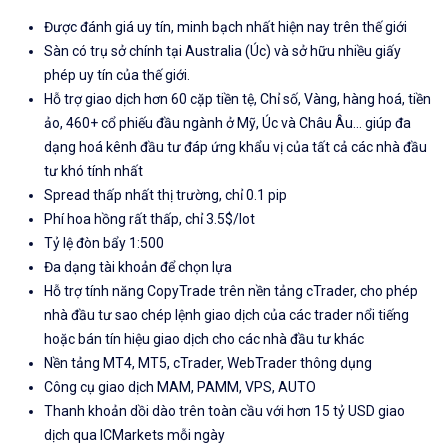
Được đánh giá uy tín, minh bạch nhất hiện nay trên thế giới
Sàn có trụ sở chính tại Australia (Úc) và sở hữu nhiều giấy
phép uy tín của thế giới.
Hỗ trợ giao dịch hơn 60 cặp tiền tệ, Chỉ số, Vàng, hàng hoá, tiền
ảo, 460+ cổ phiếu đầu ngành ở Mỹ, Úc và Châu Âu... giúp đa
dạng hoá kênh đầu tư đáp ứng khẩu vị của tất cả các nhà đầu
tư khó tính nhất
Spread thấp nhất thị trường, chỉ 0.1 pip
Phí hoa hồng rất thấp, chỉ 3.5$/lot
Tỷ lệ đòn bẩy 1:500
Đa dạng tài khoản để chọn lựa
Hỗ trợ tính năng CopyTrade trên nền tảng cTrader, cho phép
nhà đầu tư sao chép lệnh giao dịch của các trader nổi tiếng
hoặc bán tín hiệu giao dịch cho các nhà đầu tư khác
Nền tảng MT4, MT5, cTrader, WebTrader thông dụng
Công cụ giao dịch MAM, PAMM, VPS, AUTO
Thanh khoản dồi dào trên toàn cầu với hơn 15 tỷ USD giao
dịch qua ICMarkets mỗi ngày