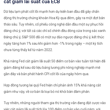
cắt giảm lãi suất của ECB
Dữ liệu lạm phát cốt lõi mạnh hơn dự kiến ​​ban đầu đã gây chấn
động thị trường chứng khoán Hoa Kỳ qua đêm, gây ra một đợt bán
tháo sâu. Tuy nhiên, cổ phiếu công nghệ dẫn đầu một sự phục hồi
đáng chú ý, với tất cả các chỉ số chính đều đóng cửa trong sắc xanh.
Đáng chú ý, S&P 500 đã có một sự đảo ngược đáng chú ý, kết thúc
ngày tăng hơn 1% sau khi giảm hơn -1% trong ngày – một kỳ tích
chưa từng thấy kể từ năm 2022.
Khả năng Fed cắt giảm lãi suất 50 điểm cơ bản vào tuần tới hiện đã
giảm đáng kể sau dữ liệu bảng lương phi nông nghiệp mạnh mẽ
gần đây và bản phát hành CPI cốt lõi của ngày hôm qua.
Hợp đồng tương lai quỹ Fed hiện chỉ phản ánh 15% khả năng cắt
giảm như vậy, về cơ bản là loại bỏ nó khỏi bàn đàm phán.
Tuy nhiên, những người tham gia thị trường vẫn đang đặt cược vào
việc cắt giảm lãi suất tích lũy 100 điểm cơ bản vào cuối năm, với