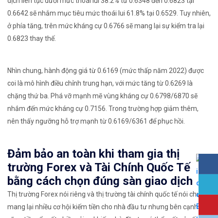
dịch liên tục dưới mức thoái lui 38.2% từ 0.6348 đến 0.6823 tại
0.6642 sẽ nhắm mục tiêu mức thoái lui 61.8% tại 0.6529. Tuy nhiên,
ở phía tăng, trên mức kháng cự 0.6766 sẽ mang lại sự kiểm tra lại
0.6823 thay thế.
Nhìn chung, hành động giá từ 0.6169 (mức thấp năm 2022) được
coi là mô hình điều chỉnh trung hạn, với mức tăng từ 0.6269 là
chặng thứ ba. Phá vỡ mạnh mẽ vùng kháng cự 0.6798/6870 sẽ
nhắm đến mức kháng cự 0.7156. Trong trường hợp giảm thêm,
nên thấy ngưỡng hỗ trợ mạnh từ 0.6169/6361 để phục hồi.
Đảm bảo an toàn khi tham gia thị
trường Forex và Tài Chính Quốc Tế
bằng cách chọn đúng sàn giao dịch
Thị trường Forex nói riêng và thị trường tài chính quốc tế nói chung
mang lại nhiều cơ hội kiếm tiền cho nhà đầu tư nhưng bên cạnh đó