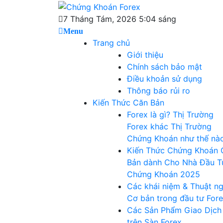
Skip
Chứng Khoán
to
Blog chia sẻ về Chứng Khoán và Forex
7 Tháng Tám, 2026 5:04 sáng
content
Menu
Forex
Trang chủ
Giới thiệu
Chính sách bảo mật
Điều khoản sử dụng
Thông báo rủi ro
Kiến Thức Căn Bản
Forex là gì? Thị Trường
Forex khác Thị Trường
Chứng Khoán như thế nà
Kiến Thức Chứng Khoán 
Bản dành Cho Nhà Đầu T
Chứng Khoán 2025
Các khái niệm & Thuật n
Cơ bản trong đầu tư For
Các Sản Phẩm Giao Dịch
trên Sàn Forex