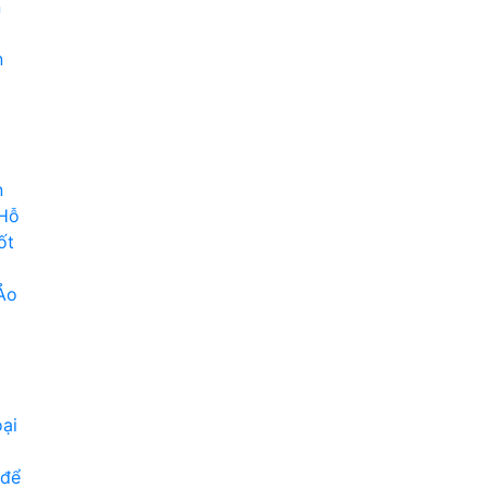
n
n
n
 Hỗ
ốt
Ảo
ại
 để