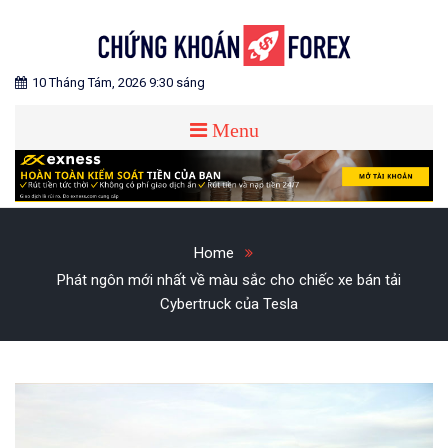
Skip
to
content
Blog chia sẻ về Chứng Khoán và Forex
CHỨNG KHOÁN FOREX
10 Tháng Tám, 2026 9:30 sáng
Menu
Home
Phát ngôn mới nhất về màu sắc cho chiếc xe bán tải
Cybertruck của Tesla