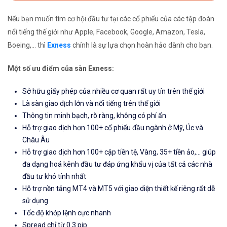
Nếu bạn muốn tìm cơ hội đầu tư tại các cổ phiếu của các tập đoàn
nổi tiếng thế giới như Apple, Facebook, Google, Amazon, Tesla,
Boeing,... thì
Exness
chính là sự lựa chọn hoàn hảo dành cho bạn.
Một số ưu điểm của sàn Exness:
Sở hữu giấy phép của nhiều cơ quan rất uy tín trên thế giới
Là sàn giao dịch lớn và nổi tiếng trên thế giới
Thông tin minh bạch, rõ ràng, không có phí ẩn
Hỗ trợ giao dịch hơn 100+ cổ phiếu đầu ngành ở Mỹ, Úc và
Châu Âu
Hỗ trợ giao dịch hơn 100+ cặp tiền tệ, Vàng, 35+ tiền ảo,... giúp
đa dạng hoá kênh đầu tư đáp ứng khẩu vị của tất cả các nhà
đầu tư khó tính nhất
Hỗ trợ nền tảng MT4 và MT5 với giao diện thiết kế riêng rất dễ
sử dụng
Tốc độ khớp lệnh cực nhanh
Spread chỉ từ 0.3 pip