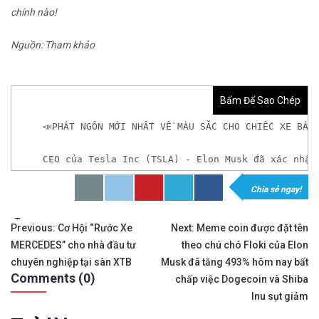
chính nào!
Nguồn: Tham khảo
Bấm Để Sao Chép
📣PHÁT NGÔN MỚI NHẤT VỀ MÀU SẮC CHO CHIẾC XE BÁN
CEO của Tesla Inc (TSLA) - Elon Musk đã xác nhận
Chia sẻ ngay!
𝘟𝘦𝘮 𝘤𝘩𝘪 𝘵𝘪ế𝘵: https://chungkhoanforex.com/p
Tags:
Điều
✨🏆Đầ𝐮 𝐭ư 𝐯à 𝐋ướ𝐭 𝐬ó𝐧𝐠 𝐜á𝐜 𝐜ổ 𝐩𝐡𝐢ế𝐮 𝐭𝐫ê𝐧 𝐭𝐡ị 𝐭𝐫ườ𝐧𝐠 𝐂
Previous:
Cơ Hội “Rước Xe
Next:
Meme coin được đặt tên
MERCEDES” cho nhà đầu tư
theo chú chó Floki của Elon
hướng
✅𝘔ở 𝘵à𝘪 𝘬𝘩𝘰ả𝘯 𝘵𝘳ê𝘯 𝘴à𝘯 𝘌𝘹𝘯𝘦𝘴𝘴 𝘜𝘺 𝘛í𝘯 𝘷
chuyên nghiệp tại sàn XTB
Musk đã tăng 493% hôm nay bất
Comments (0)
bài
chấp việc Dogecoin và Shiba
👉Sàn hỗ trợ giao dịch hơn 100+ cổ phiếu nổi tiế
Inu sụt giảm
viết