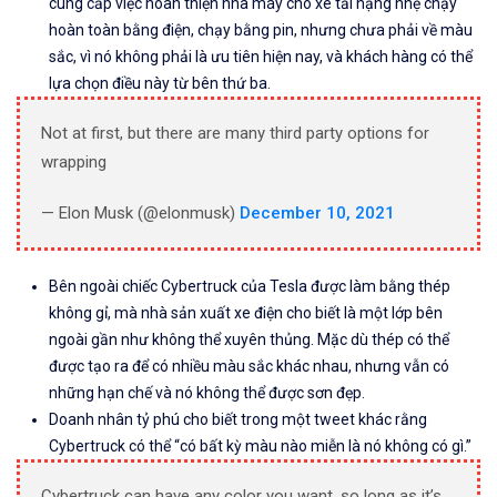
cung cấp việc hoàn thiện nhà máy cho xe tải hạng nhẹ chạy
hoàn toàn bằng điện, chạy bằng pin, nhưng chưa phải về màu
sắc, vì nó không phải là ưu tiên hiện nay, và khách hàng có thể
lựa chọn điều này từ bên thứ ba.
Not at first, but there are many third party options for
wrapping
— Elon Musk (@elonmusk)
December 10, 2021
Bên ngoài chiếc Cybertruck của Tesla được làm bằng thép
không gỉ, mà nhà sản xuất xe điện cho biết là một lớp bên
ngoài gần như không thể xuyên thủng. Mặc dù thép có thể
được tạo ra để có nhiều màu sắc khác nhau, nhưng vẫn có
những hạn chế và nó không thể được sơn đẹp.
Doanh nhân tỷ phú cho biết trong một tweet khác rằng
Cybertruck có thể “có bất kỳ màu nào miễn là nó không có gì.”
Cybertruck can have any color you want, so long as it’s