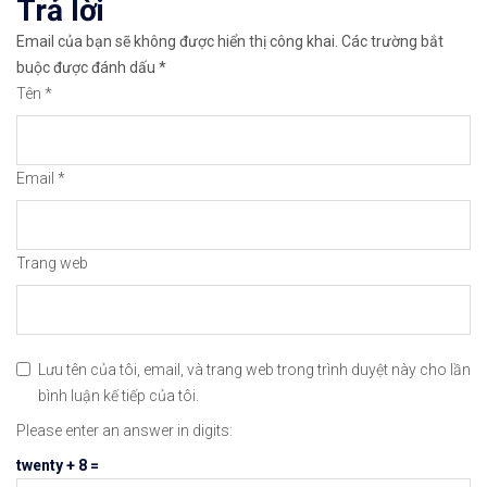
Trả lời
👉Thuộc top 3 sàn nổi tiếng thế giới, được nhiều
Email của bạn sẽ không được hiển thị công khai.
Các trường bắt
👉Xem hướng dẫn đầy đủ tại: https://chungkhoanfo
buộc được đánh dấu
*
Tên
*
✅𝘔ở 𝘵à𝘪 𝘬𝘩𝘰ả𝘯 𝘵𝘳ê𝘯 𝘴à𝘯 𝘯ổ𝘪 𝘵𝘪ế𝘯𝘨 𝘐𝘊𝘔𝘢𝘳𝘬𝘦
👉Xem cách mở tài khoản trên sàn ICMarkets: http
Email
*
👉Xem cách Nạp/Rút tiền từ sàn ICMarkets dễ nhất
👉Xem cách Đặt Lệnh, Đóng Lệnh và CopyTrade với 
Trang web
🔗https://chungkhoanforex.com/phat-ngon-moi-nhat
😘Cảm ơn bạn đã xem thông tin😘🍀🤗Chúc bạn giao 
Lưu tên của tôi, email, và trang web trong trình duyệt này cho lần
bình luận kế tiếp của tôi.
#icmarkets #exness #taichinh #dautu #chungkhoan 
Please enter an answer in digits:
twenty + 8 =