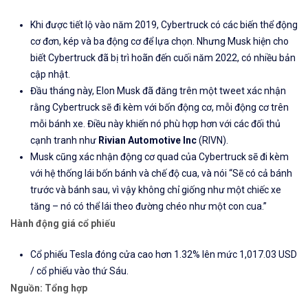
Khi được tiết lộ vào năm 2019, Cybertruck có các biến thể động
cơ đơn, kép và ba động cơ để lựa chọn. Nhưng Musk hiện cho
biết Cybertruck đã bị trì hoãn đến cuối năm 2022, có nhiều bản
cập nhật.
Đầu tháng này, Elon Musk đã đăng trên một tweet xác nhận
rằng Cybertruck sẽ đi kèm với bốn động cơ, mỗi động cơ trên
mỗi bánh xe. Điều này khiến nó phù hợp hơn với các đối thủ
cạnh tranh như
Rivian Automotive Inc
(RIVN).
Musk cũng xác nhận động cơ quad của Cybertruck sẽ đi kèm
với hệ thống lái bốn bánh và chế độ cua, và nói “Sẽ có cả bánh
trước và bánh sau, vì vậy không chỉ giống như một chiếc xe
tăng – nó có thể lái theo đường chéo như một con cua.”
Hành động giá cổ phiếu
Cổ phiếu Tesla đóng cửa cao hơn 1.32% lên mức 1,017.03 USD
/ cổ phiếu vào thứ Sáu.
Nguồn: Tổng hợp