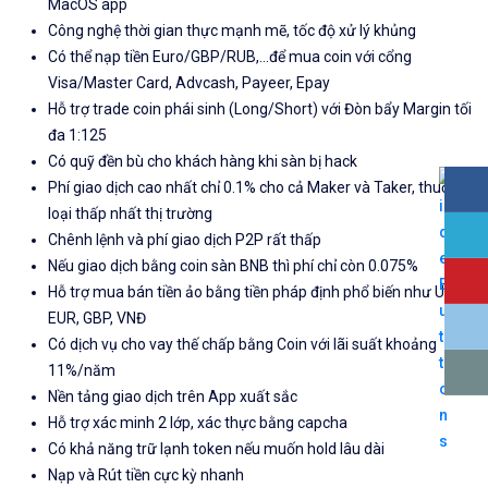
MacOS app
Công nghệ thời gian thực mạnh mẽ, tốc độ xử lý khủng
Có thể nạp tiền Euro/GBP/RUB,...để mua coin với cổng
Visa/Master Card, Advcash, Payeer, Epay
Hỗ trợ trade coin phái sinh (Long/Short) với Đòn bẩy Margin tối
đa 1:125
Có quỹ đền bù cho khách hàng khi sàn bị hack
Phí giao dịch cao nhất chỉ 0.1% cho cả Maker và Taker, thuộc
loại thấp nhất thị trường
Chênh lệnh và phí giao dịch P2P rất thấp
Nếu giao dịch bằng coin sàn BNB thì phí chỉ còn 0.075%
Hỗ trợ mua bán tiền ảo bằng tiền pháp định phổ biến như USD,
EUR, GBP, VNĐ
Có dịch vụ cho vay thế chấp bằng Coin với lãi suất khoảng
11%/năm
Nền tảng giao dịch trên App xuất sắc
Hỗ trợ xác minh 2 lớp, xác thực bằng capcha
Có khả năng trữ lạnh token nếu muốn hold lâu dài
Nạp và Rút tiền cực kỳ nhanh