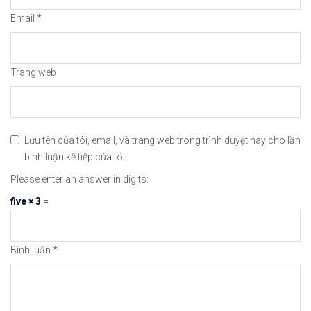
✅Xem video hướng dẫn cách mua bán tiền điện tử t
Email
*
𝘟𝘦𝘮 𝘤𝘩𝘪 𝘵𝘪ế𝘵: https://chungkhoanforex.com/ph
😘Cảm ơn bạn đã xem thông tin😘🍀🤗Chúc bạn giao 
Trang web
#binance #remitano #bitcoin #tiendientu #tienso 
Lưu tên của tôi, email, và trang web trong trình duyệt này cho lần
bình luận kế tiếp của tôi.
Please enter an answer in digits:
five × 3 =
Bình luận
*