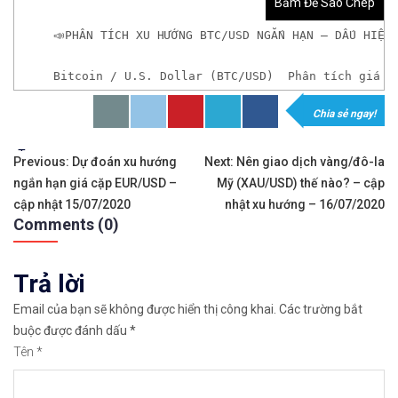
Bấm Để Sao Chép
📣PHÂN TÍCH XU HƯỚNG BTC/USD NGẮN HẠN – DẤU HIỆU
Bitcoin / U.S. Dollar (BTC/USD)  Phân tích giá B
Chia sẻ ngay!
𝘟𝘦𝘮 𝘤𝘩𝘪 𝘵𝘪ế𝘵: https://chungkhoanforex.com/ph
Tags:
Điều
✨🏆𝐀𝐧 𝐭â𝐦 𝐦ở 𝐭à𝐢 𝐤𝐡𝐨ả𝐧 𝐠𝐢𝐚𝐨 𝐝ị𝐜𝐡 𝐁𝐢𝐭𝐜𝐨𝐢𝐧 𝐯à 𝐧𝐡𝐢ề𝐮 𝐥𝐨ạ𝐢
Previous:
Dự đoán xu hướng
Next:
Nên giao dịch vàng/đô-la
ngắn hạn giá cặp EUR/USD –
Mỹ (XAU/USD) thế nào? – cập
hướng
👉𝘔ở 𝘵à𝘪 𝘬𝘩𝘰ả𝘯 𝘵𝘳ê𝘯 𝘴à𝘯 𝘉𝘪𝘯𝘢𝘯𝘤𝘦 𝘯ổ𝘪 𝘵𝘪ế
cập nhật 15/07/2020
nhật xu hướng – 16/07/2020
Comments (0)
bài
✅Xem cách mở tài khoản trên sàn Binance được giả
viết
Trả lời
✅Xem hướng dẫn cách giao dịch Mua – Bán tiền điệ
Email của bạn sẽ không được hiển thị công khai.
Các trường bắt
👉𝘔ở 𝘵à𝘪 𝘬𝘩𝘰ả𝘯 𝘵𝘳ê𝘯 𝘴à𝘯 𝘙𝘦𝘮𝘪𝘵𝘢𝘯𝘰 𝘯ổ𝘪 𝘵𝘪ế
buộc được đánh dấu
*
Tên
*
✅Xem cách mở tài khoản trên sàn Remitano dễ nhất