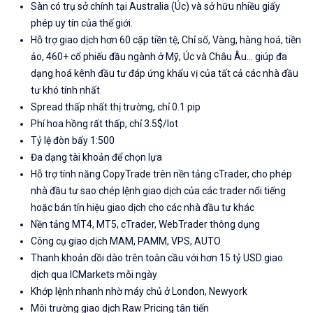
Sàn có trụ sở chính tại Australia (Úc) và sở hữu nhiều giấy
phép uy tín của thế giới.
Hỗ trợ giao dịch hơn 60 cặp tiền tệ, Chỉ số, Vàng, hàng hoá, tiền
ảo, 460+ cổ phiếu đầu ngành ở Mỹ, Úc và Châu Âu... giúp đa
dạng hoá kênh đầu tư đáp ứng khẩu vị của tất cả các nhà đầu
tư khó tính nhất
Spread thấp nhất thị trường, chỉ 0.1 pip
Phí hoa hồng rất thấp, chỉ 3.5$/lot
Tỷ lệ đòn bẩy 1:500
Đa dạng tài khoản để chọn lựa
Hỗ trợ tính năng CopyTrade trên nền tảng cTrader, cho phép
nhà đầu tư sao chép lệnh giao dịch của các trader nổi tiếng
hoặc bán tín hiệu giao dịch cho các nhà đầu tư khác
Nền tảng MT4, MT5, cTrader, WebTrader thông dụng
Công cụ giao dịch MAM, PAMM, VPS, AUTO
Thanh khoản dồi dào trên toàn cầu với hơn 15 tỷ USD giao
dịch qua ICMarkets mỗi ngày
Khớp lệnh nhanh nhờ máy chủ ở London, Newyork
Môi trường giao dịch Raw Pricing tân tiến