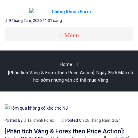
Skip
to
content
Blog chia sẻ về Chứng Khoán và Forex
CHỨNG KHOÁN FOREX
9 Tháng Tám, 2026 11:01 sáng
Menu
Home
[Phân tích Vàng & Forex theo Price Action]: Ngày 26/5 Mặc dù
hơi sớm nhưng vẫn có thể mua Vàng
Posted By
Tài Chính Forex
Posted On
26 Tháng Năm, 2021
[Phân tích Vàng & Forex theo Price Action]: