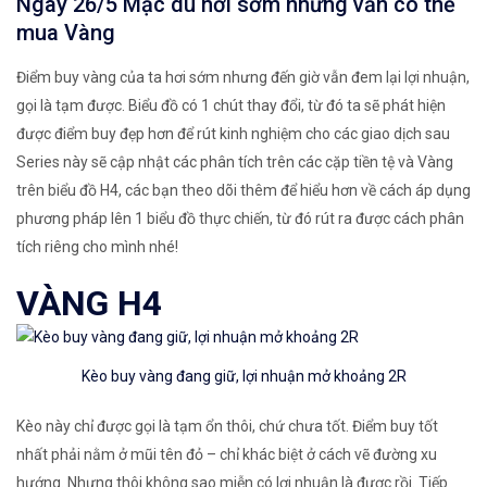
Ngày 26/5 Mặc dù hơi sớm nhưng vẫn có thể
mua Vàng
Điểm buy vàng của ta hơi sớm nhưng đến giờ vẫn đem lại lợi nhuận,
gọi là tạm được. Biểu đồ có 1 chút thay đổi, từ đó ta sẽ phát hiện
được điểm buy đẹp hơn để rút kinh nghiệm cho các giao dịch sau
Series này sẽ cập nhật các phân tích trên các cặp tiền tệ và Vàng
trên biểu đồ H4, các bạn theo dõi thêm để hiểu hơn về cách áp dụng
phương pháp lên 1 biểu đồ thực chiến, từ đó rút ra được cách phân
tích riêng cho mình nhé!
VÀNG H4
Kèo buy vàng đang giữ, lợi nhuận mở khoảng 2R
Kèo này chỉ được gọi là tạm ổn thôi, chứ chưa tốt. Điểm buy tốt
nhất phải nằm ở mũi tên đỏ – chỉ khác biệt ở cách vẽ đường xu
hướng. Nhưng thôi không sao miễn có lợi nhuận là được rồi. Tiếp