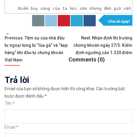
Điểm buy vàng của ta hơi sớm nhưng đến giờ vẫn đ
Chia sẻ ngay!
𝘟𝘦𝘮 𝘤𝘩𝘪 𝘵𝘪ế𝘵: https://chungkhoanforex.com/p
Tags:
Điều
✨🏆𝐗𝐨á 𝐛ỏ 𝐥𝐨 𝐥ắ𝐧𝐠 𝐤𝐡𝐢 𝐭𝐡𝐚𝐦 𝐠𝐢𝐚 𝐭𝐡ị 𝐭𝐫ườ𝐧𝐠 𝐭à𝐢 𝐜𝐡í𝐧𝐡 
Previous:
Tâm sự của nhà đầu
Next:
Nhận định thị trường
tư ngoại từng bị “lùa gà” và “kẹp
chứng khoán ngày 27/5: Kiểm
hướng
✅𝘔ở 𝘵à𝘪 𝘬𝘩𝘰ả𝘯 𝘵𝘳ê𝘯 𝘴à𝘯 𝘌𝘹𝘯𝘦𝘴𝘴 𝘜𝘺 𝘛í𝘯 𝘷
hàng” khi đầu tư chứng khoán
định ngưỡng cản 1.320 điểm
Comments (0)
bài
Việt Nam
✅𝘔ở 𝘵à𝘪 𝘬𝘩𝘰ả𝘯 𝘵𝘳ê𝘯 𝘴à𝘯 𝘐𝘊𝘔𝘢𝘳𝘬𝘦𝘵𝘴 𝘯ổ𝘪 𝘵𝘪ế
viết
Trả lời
✅𝘔ở 𝘵à𝘪 𝘬𝘩𝘰ả𝘯 𝘵𝘳ê𝘯 𝘴à𝘯 𝘉𝘪𝘯𝘢𝘯𝘤𝘦 𝘯ổ𝘪 𝘵𝘪ế𝘯𝘨 
Email của bạn sẽ không được hiển thị công khai.
Các trường bắt
🔗https://chungkhoanforex.com/phan-tich-vang-for
buộc được đánh dấu
*
Tên
*
😘Cảm ơn bạn đã xem thông tin😘🍀🤗Chúc bạn giao 
#icmarkets #binance #exness #taichinh #dautu #fo
Email
*