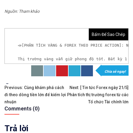
Nguồn: Tham khảo
Bấm Để Sao Chép
📣[PHÂN TÍCH VÀNG & FOREX THEO PRICE ACTION]: NG
Thị trường vàng vẫn giữ phong độ tốt. Bất kỳ 1 x
Chia sẻ ngay!
𝘟𝘦𝘮 𝘤𝘩𝘪 𝘵𝘪ế𝘵: https://chungkhoanforex.com/p
Tags:
Điều
✨🏆𝐗𝐨á 𝐛ỏ 𝐥𝐨 𝐥ắ𝐧𝐠 𝐤𝐡𝐢 𝐭𝐡𝐚𝐦 𝐠𝐢𝐚 𝐭𝐡ị 𝐭𝐫ườ𝐧𝐠 𝐭à𝐢 𝐜𝐡í𝐧𝐡 
Previous:
Cùng khám phá cách
Next:
[ Tin tức Forex ngày 21/5]
đi theo dòng tiền lớn để kiếm lợi
Phân tích thị trường forex từ các
hướng
✅𝘔ở 𝘵à𝘪 𝘬𝘩𝘰ả𝘯 𝘵𝘳ê𝘯 𝘴à𝘯 𝘌𝘹𝘯𝘦𝘴𝘴 𝘜𝘺 𝘛í𝘯 𝘷
nhuận
Tổ chức Tài chính lớn
Comments (0)
bài
✅𝘔ở 𝘵à𝘪 𝘬𝘩𝘰ả𝘯 𝘵𝘳ê𝘯 𝘴à𝘯 𝘐𝘊𝘔𝘢𝘳𝘬𝘦𝘵𝘴 𝘯ổ𝘪 𝘵𝘪ế
viết
Trả lời
✅𝘔ở 𝘵à𝘪 𝘬𝘩𝘰ả𝘯 𝘵𝘳ê𝘯 𝘴à𝘯 𝘉𝘪𝘯𝘢𝘯𝘤𝘦 𝘯ổ𝘪 𝘵𝘪ế𝘯𝘨 