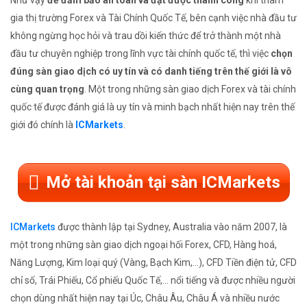
Như vậy
để đảm bảo an toàn và đạt được thành công
khi tham
gia thị trường Forex và Tài Chính Quốc Tế, bên cạnh việc nhà đầu tư
không ngừng học hỏi và trau dồi kiến thức để trở thành một nhà
đầu tư chuyên nghiệp trong lĩnh vực tài chính quốc tế, thì việc
chọn
đúng sàn giao dịch có uy tín và có danh tiếng trên thế giới là vô
cùng quan trọng
. Một trong những sàn giao dịch Forex và tài chính
quốc tế được đánh giá là uy tín và minh bạch nhất hiện nay trên thế
giới đó chính là
ICMarkets
.
Mở tài khoản tại sàn ICMarkets
ICMarkets
được thành lập tại Sydney, Australia vào năm 2007, là
một trong những sàn giao dịch ngoại hối Forex, CFD, Hàng hoá,
Năng Lượng, Kim loại quý (Vàng, Bạch Kim,...), CFD Tiền điện tử, CFD
chỉ số, Trái Phiếu, Cổ phiếu Quốc Tế,... nổi tiếng và được nhiều người
chọn dùng nhất hiện nay tại Úc, Châu Âu, Châu Á và nhiều nước