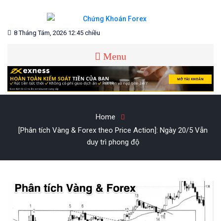
Skip
to
content
Blog chia sẻ về Chứng Khoán và Forex
CHỨNG KHOÁN FOREX
8 Tháng Tám, 2026 12:45 chiều
Menu
Home
[Phân tích Vàng & Forex theo Price Action]: Ngày 20/5 Vẫn
duy trì phong độ