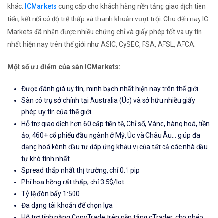
khác.
ICMarkets
cung cấp cho khách hàng nền tảng giao dịch tiên
tiến, kết nối có độ trễ thấp và thanh khoản vượt trội. Cho đến nay IC
Markets đã nhận được nhiều chứng chỉ và giấy phép tốt và uy tín
nhất hiện nay trên thế giới như ASIC, CySEC, FSA, AFSL, AFCA.
Một số ưu điểm của sàn ICMarkets:
Được đánh giá uy tín, minh bạch nhất hiện nay trên thế giới
Sàn có trụ sở chính tại Australia (Úc) và sở hữu nhiều giấy
phép uy tín của thế giới.
Hỗ trợ giao dịch hơn 60 cặp tiền tệ, Chỉ số, Vàng, hàng hoá, tiền
ảo, 460+ cổ phiếu đầu ngành ở Mỹ, Úc và Châu Âu... giúp đa
dạng hoá kênh đầu tư đáp ứng khẩu vị của tất cả các nhà đầu
tư khó tính nhất
Spread thấp nhất thị trường, chỉ 0.1 pip
Phí hoa hồng rất thấp, chỉ 3.5$/lot
Tỷ lệ đòn bẩy 1:500
Đa dạng tài khoản để chọn lựa
Hỗ trợ tính năng CopyTrade trên nền tảng cTrader, cho phép