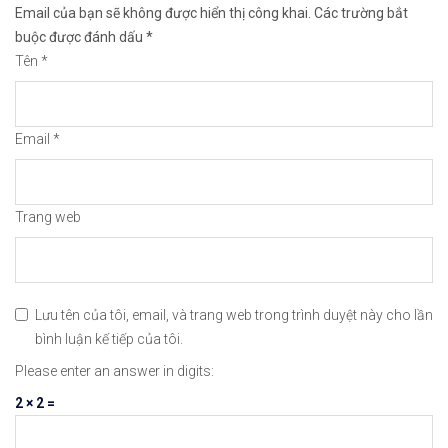
Email của bạn sẽ không được hiển thị công khai.
Các trường bắt
🔗https://chungkhoanforex.com/phan-tich-vang-for
buộc được đánh dấu
*
Tên
*
😘Cảm ơn bạn đã xem thông tin😘🍀🤗Chúc bạn giao 
#icmarkets #binance #exness #taichinh #dautu #fo
Email
*
Trang web
Lưu tên của tôi, email, và trang web trong trình duyệt này cho lần
bình luận kế tiếp của tôi.
Please enter an answer in digits:
2 × 2 =