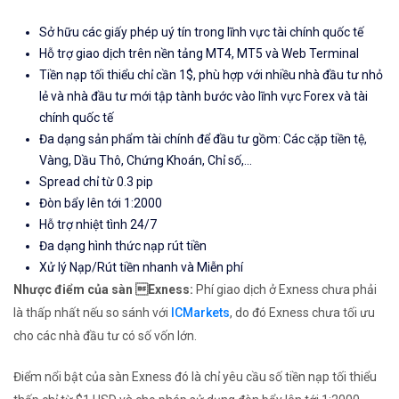
Sở hữu các giấy phép uý tín trong lĩnh vực tài chính quốc tế
Hỗ trợ giao dịch trên nền tảng MT4, MT5 và Web Terminal
Tiền nạp tối thiểu chỉ cần 1$, phù hợp với nhiều nhà đầu tư nhỏ
lẻ và nhà đầu tư mới tập tành bước vào lĩnh vực Forex và tài
chính quốc tế
Đa dạng sản phẩm tài chính để đầu tư gồm: Các cặp tiền tệ,
Vàng, Dầu Thô, Chứng Khoán, Chỉ số,...
Spread chỉ từ 0.3 pip
Đòn bẩy lên tới 1:2000
Hỗ trợ nhiệt tình 24/7
Đa dạng hình thức nạp rút tiền
Xử lý Nạp/Rút tiền nhanh và Miễn phí
Nhược điểm của sàn Exness:
Phí giao dịch ở Exness chưa phải
là thấp nhất nếu so sánh với
ICMarkets
, do đó Exness chưa tối ưu
cho các nhà đầu tư có số vốn lớn.
Điểm nổi bật của sàn Exness đó là chỉ yêu cầu số tiền nạp tối thiểu