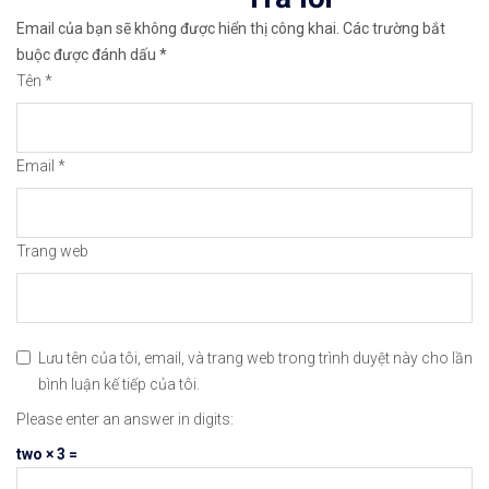
viết
✅𝘔ở 𝘵à𝘪 𝘬𝘩𝘰ả𝘯 𝘵𝘳ê𝘯 𝘴à𝘯 𝘉𝘪𝘯𝘢𝘯𝘤𝘦 𝘯ổ𝘪 𝘵𝘪ế𝘯𝘨 
Email của bạn sẽ không được hiển thị công khai.
Các trường bắt
buộc được đánh dấu
*
🔗https://chungkhoanforex.com/phan-tich-gia-gbp-
Tên
*
😘Cảm ơn bạn đã xem thông tin😘🍀🤗Chúc bạn giao 
Email
*
#icmarkets #binance #exness #taichinh #dautu #fo
Trang web
Lưu tên của tôi, email, và trang web trong trình duyệt này cho lần
bình luận kế tiếp của tôi.
Please enter an answer in digits:
two × 3 =