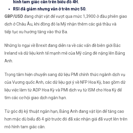
hình tam giác cân trên biểu đồ 4H.
RSI đã giảm nhưng vẫn ở trên mức 50.
GBP/USD
đang chật vật để vượt qua mức 1,3900 ở đầu phiên giao
dịch ở Châu Âu, khi đồng đô la Mỹ nhận thêm các giá thầu và
tiếp tục xu hướng tăng vào thứ Ba.
Những lo ngại về Brexit đang diễn ra về các vấn đề biên giới Bắc
Ireland và dữ liệu kinh tế mạnh mẽ của Mỹ cũng đè nặng lên Bảng
Anh.
Trọng tâm hiện chuyển sang dữ liệu PMI chính thức ngành dịch vụ
của Vương quốc Anh, các dữ liệu gợi ý về NFP Hoa Kỳ, bao gồm dữ
liệu việc làm từ ADP Hoa Kỳ và PMI dịch vụ từ ISM cho Hoa Kỳ để
tìm các cơ hội giao dịch ngắn hạn.
Từ góc độ kỹ thuật ngắn hạn, Bảng Anh đang vật lộn để tăng cao
hơn mặc dù biểu đồ 4 giờ trước đó đã xác nhận giá đã vượt lên trên
mô hình tam giác cân.