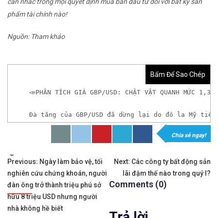
cân nhắc trong mọi quyết định mua bán đầu tư đối với bất kỳ sản
phẩm tài chính nào!
Nguồn: Tham khảo
Bấm Để Sao Chép
📣PHÂN TÍCH GIÁ GBP/USD: CHẬT VẬT QUANH MỨC 1,39
Đà tăng của GBP/USD đã dừng lại do đô la Mỹ tiếp
Chia sẻ ngay!
𝘟𝘦𝘮 𝘤𝘩𝘪 𝘵𝘪ế𝘵: https://chungkhoanforex.com/p
Tags:
Điều
✨🏆𝐗𝐨á 𝐛ỏ 𝐥𝐨 𝐥ắ𝐧𝐠 𝐤𝐡𝐢 𝐭𝐡𝐚𝐦 𝐠𝐢𝐚 𝐭𝐡ị 𝐭𝐫ườ𝐧𝐠 𝐭à𝐢 𝐜𝐡í𝐧𝐡 
Previous:
Ngày làm bảo vệ, tối
Next:
Các công ty bất động sản
nghiên cứu chứng khoán, người
lãi đậm thế nào trong quý I?
hướng
✅𝘔ở 𝘵à𝘪 𝘬𝘩𝘰ả𝘯 𝘵𝘳ê𝘯 𝘴à𝘯 𝘌𝘹𝘯𝘦𝘴𝘴 𝘜𝘺 𝘛í𝘯 𝘷
Comments (0)
đàn ông trở thành triệu phú sở
bài
hữu 8 triệu USD nhưng người
✅𝘔ở 𝘵à𝘪 𝘬𝘩𝘰ả𝘯 𝘵𝘳ê𝘯 𝘴à𝘯 𝘐𝘊𝘔𝘢𝘳𝘬𝘦𝘵𝘴 𝘯ổ𝘪 𝘵𝘪ế
nhà không hề biết
Trả lời