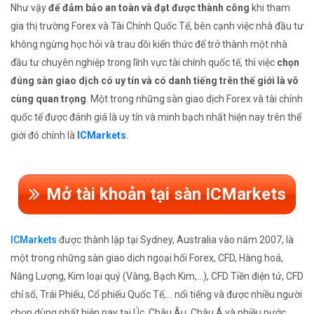
Như vậy
để đảm bảo an toàn và đạt được thành công
khi tham
gia thị trường Forex và Tài Chính Quốc Tế, bên cạnh việc nhà đầu tư
không ngừng học hỏi và trau dồi kiến thức để trở thành một nhà
đầu tư chuyên nghiệp trong lĩnh vực tài chính quốc tế, thì việc
chọn
đúng sàn giao dịch có uy tín và có danh tiếng trên thế giới là vô
cùng quan trọng
. Một trong những sàn giao dịch Forex và tài chính
quốc tế được đánh giá là uy tín và minh bạch nhất hiện nay trên thế
giới đó chính là
ICMarkets
.
Mở tài khoản tại sàn ICMarkets
ICMarkets
được thành lập tại Sydney, Australia vào năm 2007, là
một trong những sàn giao dịch ngoại hối Forex, CFD, Hàng hoá,
Năng Lượng, Kim loại quý (Vàng, Bạch Kim,...), CFD Tiền điện tử, CFD
chỉ số, Trái Phiếu, Cổ phiếu Quốc Tế,... nổi tiếng và được nhiều người
chọn dùng nhất hiện nay tại Úc, Châu Âu, Châu Á và nhiều nước