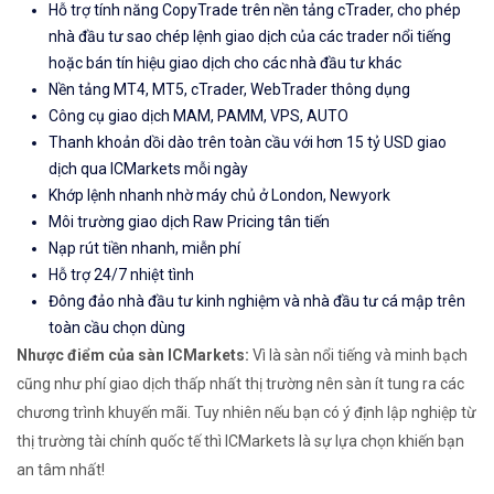
Hỗ trợ tính năng CopyTrade trên nền tảng cTrader, cho phép
nhà đầu tư sao chép lệnh giao dịch của các trader nổi tiếng
hoặc bán tín hiệu giao dịch cho các nhà đầu tư khác
Nền tảng MT4, MT5, cTrader, WebTrader thông dụng
Công cụ giao dịch MAM, PAMM, VPS, AUTO
Thanh khoản dồi dào trên toàn cầu với hơn 15 tỷ USD giao
dịch qua ICMarkets mỗi ngày
Khớp lệnh nhanh nhờ máy chủ ở London, Newyork
Môi trường giao dịch Raw Pricing tân tiến
Nạp rút tiền nhanh, miễn phí
Hỗ trợ 24/7 nhiệt tình
Đông đảo nhà đầu tư kinh nghiệm và nhà đầu tư cá mập trên
toàn cầu chọn dùng
Nhược điểm của sàn ICMarkets:
Vì là sàn nổi tiếng và minh bạch
cũng như phí giao dịch thấp nhất thị trường nên sàn ít tung ra các
chương trình khuyến mãi. Tuy nhiên nếu bạn có ý định lập nghiệp từ
thị trường tài chính quốc tế thì ICMarkets là sự lựa chọn khiến bạn
an tâm nhất!