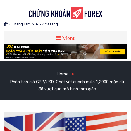
Skip
to
content
Blog chia sẻ về Chứng Khoán và Forex
CHỨNG KHOÁN FOREX
6 Tháng Tám, 2026 7:48 sáng
Menu
Home
Phân tích giá GBP/USD: Chật vật quanh mức 1,3900 mặc dù
đã vượt qua mô hình tam giác