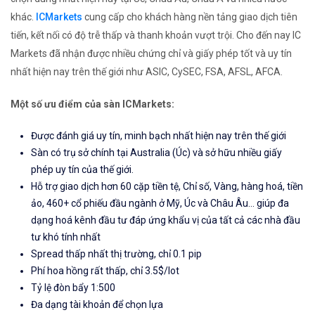
khác.
ICMarkets
cung cấp cho khách hàng nền tảng giao dịch tiên
tiến, kết nối có độ trễ thấp và thanh khoản vượt trội. Cho đến nay IC
Markets đã nhận được nhiều chứng chỉ và giấy phép tốt và uy tín
nhất hiện nay trên thế giới như ASIC, CySEC, FSA, AFSL, AFCA.
Một số ưu điểm của sàn ICMarkets:
Được đánh giá uy tín, minh bạch nhất hiện nay trên thế giới
Sàn có trụ sở chính tại Australia (Úc) và sở hữu nhiều giấy
phép uy tín của thế giới.
Hỗ trợ giao dịch hơn 60 cặp tiền tệ, Chỉ số, Vàng, hàng hoá, tiền
ảo, 460+ cổ phiếu đầu ngành ở Mỹ, Úc và Châu Âu... giúp đa
dạng hoá kênh đầu tư đáp ứng khẩu vị của tất cả các nhà đầu
tư khó tính nhất
Spread thấp nhất thị trường, chỉ 0.1 pip
Phí hoa hồng rất thấp, chỉ 3.5$/lot
Tỷ lệ đòn bẩy 1:500
Đa dạng tài khoản để chọn lựa