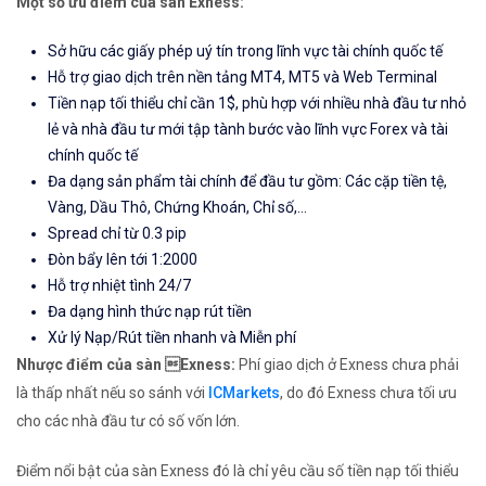
Một số ưu điểm của sàn Exness:
Sở hữu các giấy phép uý tín trong lĩnh vực tài chính quốc tế
Hỗ trợ giao dịch trên nền tảng MT4, MT5 và Web Terminal
Tiền nạp tối thiểu chỉ cần 1$, phù hợp với nhiều nhà đầu tư nhỏ
lẻ và nhà đầu tư mới tập tành bước vào lĩnh vực Forex và tài
chính quốc tế
Đa dạng sản phẩm tài chính để đầu tư gồm: Các cặp tiền tệ,
Vàng, Dầu Thô, Chứng Khoán, Chỉ số,...
Spread chỉ từ 0.3 pip
Đòn bẩy lên tới 1:2000
Hỗ trợ nhiệt tình 24/7
Đa dạng hình thức nạp rút tiền
Xử lý Nạp/Rút tiền nhanh và Miễn phí
Nhược điểm của sàn Exness:
Phí giao dịch ở Exness chưa phải
là thấp nhất nếu so sánh với
ICMarkets
, do đó Exness chưa tối ưu
cho các nhà đầu tư có số vốn lớn.
Điểm nổi bật của sàn Exness đó là chỉ yêu cầu số tiền nạp tối thiểu