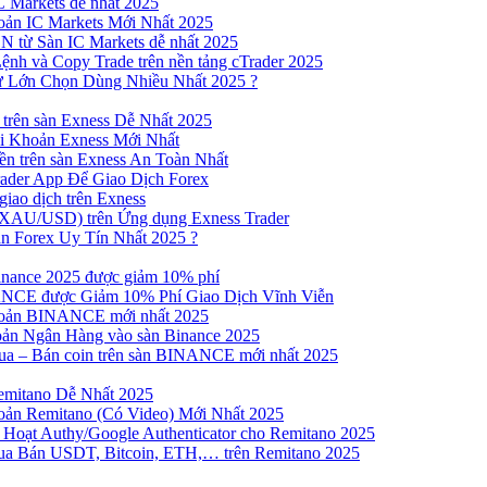
 Markets dễ nhất 2025
ản IC Markets Mới Nhất 2025
từ Sàn IC Markets dễ nhất 2025
nh và Copy Trade trên nền tảng cTrader 2025
ư Lớn Chọn Dùng Nhiều Nhất 2025 ?
trên sàn Exness Dễ Nhất 2025
 Khoản Exness Mới Nhất
n trên sàn Exness An Toàn Nhất
ader App Để Giao Dịch Forex
iao dịch trên Exness
XAU/USD) trên Ứng dụng Exness Trader
n Forex Uy Tín Nhất 2025 ?
inance 2025 được giảm 10% phí
NCE được Giảm 10% Phí Giao Dịch Vĩnh Viễn
oản BINANCE mới nhất 2025
ản Ngân Hàng vào sàn Binance 2025
 Mua – Bán coin trên sàn BINANCE mới nhất 2025
emitano Dễ Nhất 2025
ản Remitano (Có Video) Mới Nhất 2025
Hoạt Authy/Google Authenticator cho Remitano 2025
a Bán USDT, Bitcoin, ETH,… trên Remitano 2025