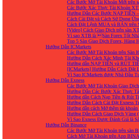
Các Bước Mở Tài Khoản Mới trên 
Các Bước Xác Thực Tài Khoản XT
Hướng Dẫn Các Bước NẠP TIỀN –
Cách Cài Đặt và Cách Sử Dụng Ứ
Cách Đặt Lệnh MUA và BÁN trên 
[Video] Cách Giao Dịch trên sàn XT
Vì sao XTB là Sàn Forex Tốt Nhất
Top 5 Sàn Giao Dịch Forex, Hàng
Hướng Dẫn ICMarkets
Các Bước Mở Tài Khoản trên Sàn IC
Hướng Dẫn Cách Xác Minh Tài Kho
Hướng dẫn NẠP TIỀN và RÚT TIỀN 
[ICMarkets] Hướng Dẫn Cách Đặt Lệ
Vì Sao ICMarkets được Nhà Đầu T
Hướng Dẫn Exness
Các Bước Mở Tài Khoản Giao Dịch 
Hướng Dẫn Các Bước Xác Thực Tà
Hướng dẫn Cách Nạp Tiền & Rút Ti
Hướng Dẫn Cách Cài Đặt Exness Tr
Hướng dẫn cách Mở thêm tài khoản g
Hướng Dẫn Cách Giao Dịch Vàng (
Vì Sao Exness Được Đánh Giá là S
Hướng Dẫn Binance
Các Bước Mở Tài Khoản trên sàn B
Cách Mở Tài Khoản trên App BIN