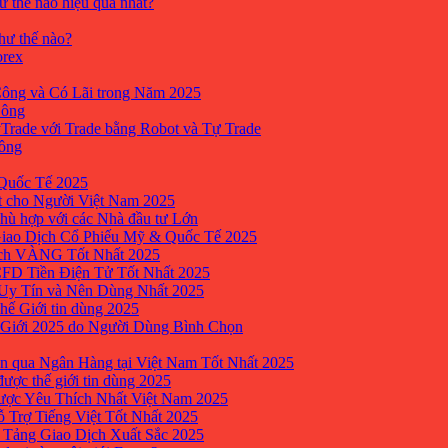
ư thế nào hiệu quả nhất?
như thế nào?
orex
ông và Có Lãi trong Năm 2025
Công
yTrade với Trade bằng Robot và Tự Trade
công
Quốc Tế 2025
t cho Người Việt Nam 2025
hù hợp với các Nhà đầu tư Lớn
Giao Dịch Cổ Phiếu Mỹ & Quốc Tế 2025
ịch VÀNG Tốt Nhất 2025
 CFD Tiền Điện Tử Tốt Nhất 2025
 Uy Tín và Nên Dùng Nhất 2025
hế Giới tin dùng 2025
 Giới 2025 do Người Dùng Bình Chọn
n qua Ngân Hàng tại Việt Nam Tốt Nhất 2025
ược thế giới tin dùng 2025
Được Yêu Thích Nhất Việt Nam 2025
ỗ Trợ Tiếng Việt Tốt Nhất 2025
 Tảng Giao Dịch Xuất Sắc 2025