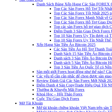
Danh Sách Bảng Xếp Hạng Các Sàn FOREX 
Top Các Sàn Forex Hỗ Trợ Tốt Nhấ
Top Các Sàn Forex Tốt Nhất 2025 p
Top Các Sàn Forex Mạnh Nhất về 
Top Các Sàn Forex Hỗ Trợ Giao D
Top các sàn Forex hỗ trợ giao dịch
Điểm Danh 3 Sàn Giao Dịch Forex 
Top 10 Sàn Forex Uy Tín được cả T
Top 10 Sàn Forex Uy Tín Nhất Thế
Xếp Hạng Sàn Tiền Ảo Bitcoin 2025
Các Sàn Tiền Ảo Hỗ Trợ Thanh Toá
Danh Sách 15 Sàn Tiền Ảo Bitcoin đ
Danh sách 3 Sàn Tiền Ảo Bitcoin 
Danh sách 5 Sàn Tiền Ảo Bitcoin Hỗ
Top 3 Sàn Tiền Ảo Quốc Tế có Nền
Sàn môi giới Forex hoạt động như thế nào? Các 
Các yếu tố cần cân nhắc để chọn được sàn giao
Review Đánh Giá Các Sàn Forex Mới Nhất 20
Điểm Danh 4 Sàn CopyTrade Hiệu Quả Tốt Nh
Thưởng & Khuyến Mãi Forex
Khoá Học – Hội Thảo Forex
Cuộc Thi Giao Dịch Forex
Mở Tài Khoản
Mở tài khoản chứng khoán Việt Nam trên sàn