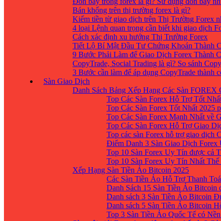
Đòn bẩy trong forex là gì? Sử dụng đòn bẩy nh
Bán khống trên thị trường forex là gì?
Kiếm tiền từ giao dịch trên Thị Trường Forex 
4 loại Lệnh quan trọng cần biết khi giao dịch F
Cách xác định xu hướng Thị Trường Forex
Tiết Lộ Bí Mật Đầu Tư Chứng Khoán Thành C
9 Bước Phải Làm để Giao Dịch Forex Thành 
CopyTrade, Social Trading là gì? So sánh Cop
3 Bước cần làm để áp dụng CopyTrade thành 
Sàn Giao Dịch
Danh Sách Bảng Xếp Hạng Các Sàn FOREX 
Top Các Sàn Forex Hỗ Trợ Tốt Nhấ
Top Các Sàn Forex Tốt Nhất 2025 p
Top Các Sàn Forex Mạnh Nhất về 
Top Các Sàn Forex Hỗ Trợ Giao D
Top các sàn Forex hỗ trợ giao dịch
Điểm Danh 3 Sàn Giao Dịch Forex
Top 10 Sàn Forex Uy Tín được cả T
Top 10 Sàn Forex Uy Tín Nhất Thế
Xếp Hạng Sàn Tiền Ảo Bitcoin 2025
Các Sàn Tiền Ảo Hỗ Trợ Thanh Toá
Danh Sách 15 Sàn Tiền Ảo Bitcoin đ
Danh sách 3 Sàn Tiền Ảo Bitcoin 
Danh sách 5 Sàn Tiền Ảo Bitcoin H
Top 3 Sàn Tiền Ảo Quốc Tế có Nền