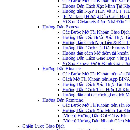
Các Bước Mở Tài Khoản trên Sàn IC
Hướng Dẫn Cách Xác Minh Tài Kho
Hướng dẫn NẠP TIỀN và RÚT TIỀN 
[ICMarkets] Hướng Dẫn Cách Đặt Lệ
Vì Sao ICMarkets được Nhà Đầu T
Hướng Dẫn Exness
Các Bước Mở Tài Khoản Giao Dịch 
Hướng Dẫn Các Bước Xác Thực Tài
Hướng dẫn Cách Nạp Tiền & Rút Tiề
Hướng Dẫn Cách Cài Đặt Exness Tr
Hướng dẫn cách Mở thêm tài khoản g
Hướng Dẫn Cách Giao Dịch Vàng (
Vì Sao Exness Được Đánh Giá là Sà
Hướng Dẫn Binance
Các Bước Mở Tài Khoản trên sàn B
Cách Mở Tài Khoản trên App BINA
Hướng Dẫn Cách Xác Thực Tài Kh
Hướng Dẫn Cách Tích Hợp Tài Kho
Hướng dẫn chi tiết cách giao dịch
Hướng Dẫn Remitano
Các Bước Mở Tài Khoản trên sàn R
Hướng Dẫn Cách Xác Minh Tài Kho
[Video] Hướng Dẫn Cài Đặt & Kích 
[Video] Hướng Dẫn Nhanh Cách Mu
Chiến Lược Giao Dịch