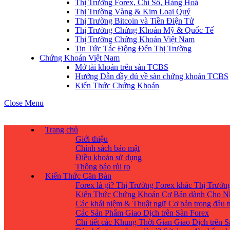
Thị Trường Forex, Chỉ Số, Hàng Hoá
Thị Trường Vàng & Kim Loại Quý
Thị Trường Bitcoin và Tiền Điện Tử
Thị Trường Chứng Khoán Mỹ & Quốc Tế
Thị Trường Chứng Khoán Việt Nam
Tin Tức Tác Động Đến Thị Trường
Chứng Khoán Việt Nam
Mở tài khoản trên sàn TCBS
Hướng Dẫn đầy đủ về sàn chứng khoán TCBS
Kiến Thức Chứng Khoán
Close Menu
Trang chủ
Giới thiệu
Chính sách bảo mật
Điều khoản sử dụng
Thông báo rủi ro
Kiến Thức Căn Bản
Forex là gì? Thị Trường Forex khác Thị Trườ
Kiến Thức Chứng Khoán Cơ Bản dành Cho N
Các khái niệm & Thuật ngữ Cơ bản trong đầu 
Các Sản Phẩm Giao Dịch trên Sàn Forex
Chi tiết các Khung Thời Gian Giao Dịch trên 