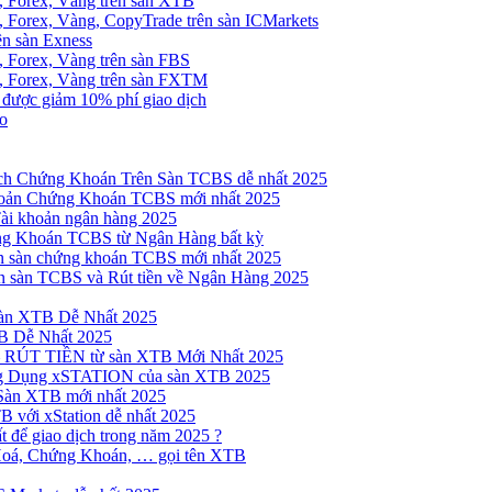
, Forex, Vàng trên sàn XTB
 Forex, Vàng, CopyTrade trên sàn ICMarkets
ên sàn Exness
 Forex, Vàng trên sàn FBS
, Forex, Vàng trên sàn FXTM
e được giảm 10% phí giao dịch
no
h Chứng Khoán Trên Sàn TCBS dễ nhất 2025
oản Chứng Khoán TCBS mới nhất 2025
Tài khoản ngân hàng 2025
ng Khoán TCBS từ Ngân Hàng bất kỳ
n sàn chứng khoán TCBS mới nhất 2025
 sàn TCBS và Rút tiền về Ngân Hàng 2025
sàn XTB Dễ Nhất 2025
B Dễ Nhất 2025
 RÚT TIỀN từ sàn XTB Mới Nhất 2025
ng Dụng xSTATION của sàn XTB 2025
Sàn XTB mới nhất 2025
B với xStation dễ nhất 2025
 để giao dịch trong năm 2025 ?
Hoá, Chứng Khoán, … gọi tên XTB