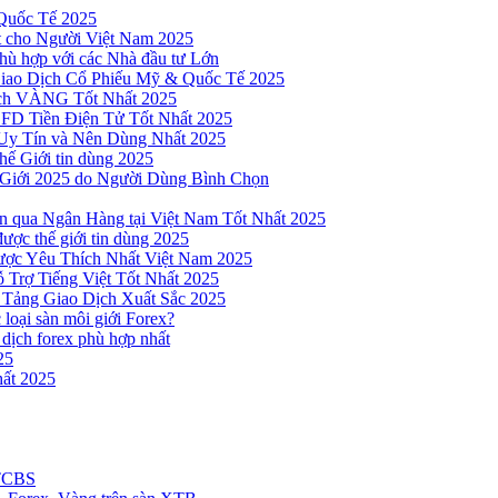
Quốc Tế 2025
t cho Người Việt Nam 2025
hù hợp với các Nhà đầu tư Lớn
Giao Dịch Cổ Phiếu Mỹ & Quốc Tế 2025
ịch VÀNG Tốt Nhất 2025
 CFD Tiền Điện Tử Tốt Nhất 2025
Uy Tín và Nên Dùng Nhất 2025
hế Giới tin dùng 2025
 Giới 2025 do Người Dùng Bình Chọn
n qua Ngân Hàng tại Việt Nam Tốt Nhất 2025
ược thế giới tin dùng 2025
Được Yêu Thích Nhất Việt Nam 2025
 Trợ Tiếng Việt Tốt Nhất 2025
 Tảng Giao Dịch Xuất Sắc 2025
loại sàn môi giới Forex?
 dịch forex phù hợp nhất
25
ất 2025
 TCBS