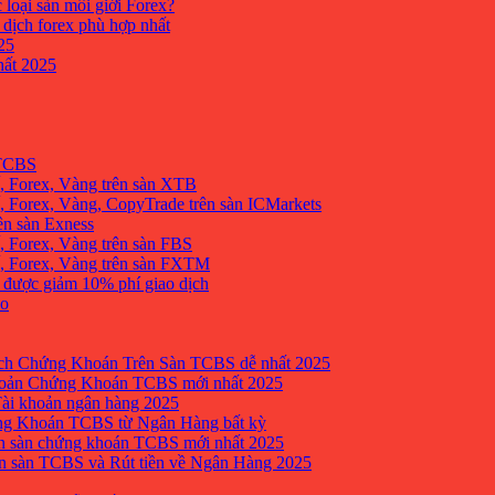
 loại sàn môi giới Forex?
 dịch forex phù hợp nhất
25
ất 2025
 TCBS
, Forex, Vàng trên sàn XTB
 Forex, Vàng, CopyTrade trên sàn ICMarkets
ên sàn Exness
 Forex, Vàng trên sàn FBS
, Forex, Vàng trên sàn FXTM
e được giảm 10% phí giao dịch
no
h Chứng Khoán Trên Sàn TCBS dễ nhất 2025
oản Chứng Khoán TCBS mới nhất 2025
Tài khoản ngân hàng 2025
ng Khoán TCBS từ Ngân Hàng bất kỳ
n sàn chứng khoán TCBS mới nhất 2025
 sàn TCBS và Rút tiền về Ngân Hàng 2025