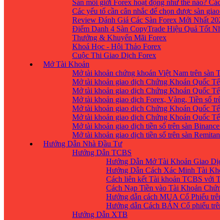
Sàn môi giới Forex hoạt động như thế nào? Các
Các yếu tố cần cân nhắc để chọn được sàn giao
Review Đánh Giá Các Sàn Forex Mới Nhất 20
Điểm Danh 4 Sàn CopyTrade Hiệu Quả Tốt Nh
Thưởng & Khuyến Mãi Forex
Khoá Học - Hội Thảo Forex
Cuộc Thi Giao Dịch Forex
Mở Tài Khoản
Mở tài khoản chứng khoán Việt Nam trên sàn
Mở tài khoản giao dịch Chứng Khoán Quốc Tế
Mở tài khoản giao dịch Chứng Khoán Quốc Tế,
Mở tài khoản giao dịch Forex, Vàng, Tiền số tr
Mở tài khoản giao dịch Chứng Khoán Quốc Tế,
Mở tài khoản giao dịch Chứng Khoán Quốc Tế
Mở tài khoản giao dịch tiền số trên sàn Binanc
Mở tài khoản giao dịch tiền số trên sàn Remita
Hướng Dẫn Nhà Đầu Tư
Hướng Dẫn TCBS
Hướng Dẫn Mở Tài Khoản Giao Dịc
Hướng Dẫn Cách Xác Minh Tài Kh
Cách liên kết Tài khoản TCBS với 
Cách Nạp Tiền vào Tài Khoản Chứ
Hướng dẫn cách MUA Cổ Phiếu trê
Hướng dẫn Cách BÁN Cổ phiếu trên
Hướng Dẫn XTB