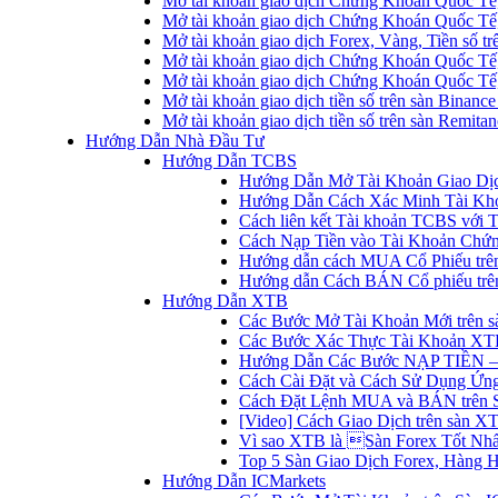
Mở tài khoản giao dịch Chứng Khoán Quốc Tế
Mở tài khoản giao dịch Chứng Khoán Quốc Tế,
Mở tài khoản giao dịch Forex, Vàng, Tiền số tr
Mở tài khoản giao dịch Chứng Khoán Quốc Tế,
Mở tài khoản giao dịch Chứng Khoán Quốc Tế
Mở tài khoản giao dịch tiền số trên sàn Binanc
Mở tài khoản giao dịch tiền số trên sàn Remita
Hướng Dẫn Nhà Đầu Tư
Hướng Dẫn TCBS
Hướng Dẫn Mở Tài Khoản Giao Dịc
Hướng Dẫn Cách Xác Minh Tài Kh
Cách liên kết Tài khoản TCBS với 
Cách Nạp Tiền vào Tài Khoản Chứ
Hướng dẫn cách MUA Cổ Phiếu trê
Hướng dẫn Cách BÁN Cổ phiếu trên
Hướng Dẫn XTB
Các Bước Mở Tài Khoản Mới trên 
Các Bước Xác Thực Tài Khoản XT
Hướng Dẫn Các Bước NẠP TIỀN –
Cách Cài Đặt và Cách Sử Dụng Ứ
Cách Đặt Lệnh MUA và BÁN trên 
[Video] Cách Giao Dịch trên sàn XT
Vì sao XTB là Sàn Forex Tốt Nhất
Top 5 Sàn Giao Dịch Forex, Hàng 
Hướng Dẫn ICMarkets