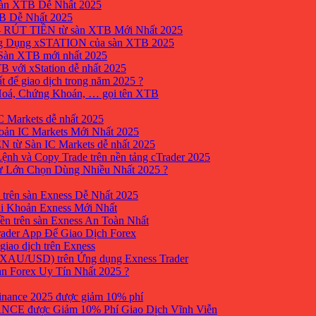
sàn XTB Dễ Nhất 2025
B Dễ Nhất 2025
 RÚT TIỀN từ sàn XTB Mới Nhất 2025
ng Dụng xSTATION của sàn XTB 2025
Sàn XTB mới nhất 2025
B với xStation dễ nhất 2025
 để giao dịch trong năm 2025 ?
 Hoá, Chứng Khoán, … gọi tên XTB
 Markets dễ nhất 2025
ản IC Markets Mới Nhất 2025
từ Sàn IC Markets dễ nhất 2025
nh và Copy Trade trên nền tảng cTrader 2025
ư Lớn Chọn Dùng Nhiều Nhất 2025 ?
trên sàn Exness Dễ Nhất 2025
i Khoản Exness Mới Nhất
ền trên sàn Exness An Toàn Nhất
ader App Để Giao Dịch Forex
iao dịch trên Exness
XAU/USD) trên Ứng dụng Exness Trader
àn Forex Uy Tín Nhất 2025 ?
inance 2025 được giảm 10% phí
ANCE được Giảm 10% Phí Giao Dịch Vĩnh Viễn