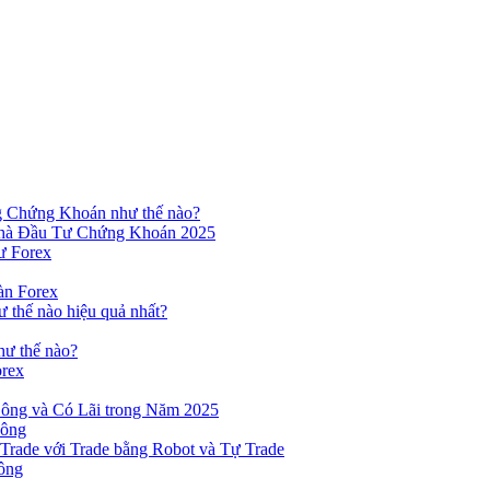
ng Chứng Khoán như thế nào?
hà Đầu Tư Chứng Khoán 2025
ư Forex
àn Forex
ư thế nào hiệu quả nhất?
hư thế nào?
orex
ông và Có Lãi trong Năm 2025
Công
yTrade với Trade bằng Robot và Tự Trade
ông