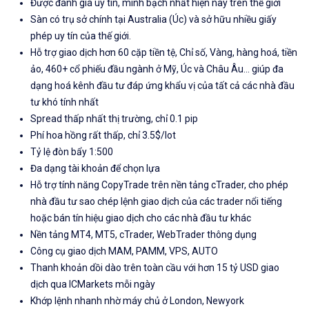
Được đánh giá uy tín, minh bạch nhất hiện nay trên thế giới
Sàn có trụ sở chính tại Australia (Úc) và sở hữu nhiều giấy
phép uy tín của thế giới.
Hỗ trợ giao dịch hơn 60 cặp tiền tệ, Chỉ số, Vàng, hàng hoá, tiền
ảo, 460+ cổ phiếu đầu ngành ở Mỹ, Úc và Châu Âu... giúp đa
dạng hoá kênh đầu tư đáp ứng khẩu vị của tất cả các nhà đầu
tư khó tính nhất
Spread thấp nhất thị trường, chỉ 0.1 pip
Phí hoa hồng rất thấp, chỉ 3.5$/lot
Tỷ lệ đòn bẩy 1:500
Đa dạng tài khoản để chọn lựa
Hỗ trợ tính năng CopyTrade trên nền tảng cTrader, cho phép
nhà đầu tư sao chép lệnh giao dịch của các trader nổi tiếng
hoặc bán tín hiệu giao dịch cho các nhà đầu tư khác
Nền tảng MT4, MT5, cTrader, WebTrader thông dụng
Công cụ giao dịch MAM, PAMM, VPS, AUTO
Thanh khoản dồi dào trên toàn cầu với hơn 15 tỷ USD giao
dịch qua ICMarkets mỗi ngày
Khớp lệnh nhanh nhờ máy chủ ở London, Newyork