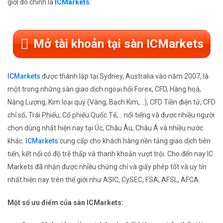
giới đó chính là
ICMarkets
.
Mở tài khoản tại sàn ICMarkets
ICMarkets
được thành lập tại Sydney, Australia vào năm 2007, là
một trong những sàn giao dịch ngoại hối Forex, CFD, Hàng hoá,
Năng Lượng, Kim loại quý (Vàng, Bạch Kim,...), CFD Tiền điện tử, CFD
chỉ số, Trái Phiếu, Cổ phiếu Quốc Tế,... nổi tiếng và được nhiều người
chọn dùng nhất hiện nay tại Úc, Châu Âu, Châu Á và nhiều nước
khác.
ICMarkets
cung cấp cho khách hàng nền tảng giao dịch tiên
tiến, kết nối có độ trễ thấp và thanh khoản vượt trội. Cho đến nay IC
Markets đã nhận được nhiều chứng chỉ và giấy phép tốt và uy tín
nhất hiện nay trên thế giới như ASIC, CySEC, FSA, AFSL, AFCA.
Một số ưu điểm của sàn ICMarkets: