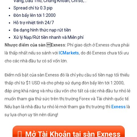
Vàng, Dầu Thô, Chứng Khoán, Chỉ số,...
Spread chỉ từ 0.3 pip
Đòn bẩy lên tới 1:2000
Hỗ trợ nhiệt tình 24/7
Đa dạng hình thức nạp rút tiền
Xử lý Nạp/Rút tiền nhanh và Miễn phí
Nhược điểm của sàn Exness:
Phí giao dịch ở Exness chưa phải
là thấp nhất nếu so sánh với
ICMarkets
, do đó Exness chưa tối ưu
cho các nhà đầu tư có số vốn lớn.
Điểm nổi bật của sàn Exness đó là chỉ yêu cầu số tiền nạp tối thiểu
thấp chỉ từ $1 USD và cho phép sử dụng đòn bẩy lên tới 1:2000,
đáp ứng khả năng và nhu cầu vốn cho tất cả các nhà đầu tư nhỏ lẻ
muốn tham gia thử sức trên thị trường Forex và Tài chính quốc tế.
Nếu bạn là nhà đầu tư nhỏ lẻ mới tham gia thị trường thì
Exness
là
sự lựa chọn uy tín nên dùng!
Mở Tài Khoản tại sàn Exness