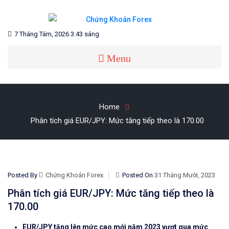
Skip
to
content
Blog chia sẻ về Chứng Khoán và Forex
CHỨNG KHOÁN FOREX
7 Tháng Tám, 2026 3:43 sáng
Menu
Home
Phân tích giá EUR/JPY: Mức tăng tiếp theo là 170.00
Posted By
Chứng Khoán Forex
Posted On
31 Tháng Mười, 2023
Phân tích giá EUR/JPY: Mức tăng tiếp theo là
170.00
EUR/JPY tăng lên mức cao mới năm 2023 vượt qua mức