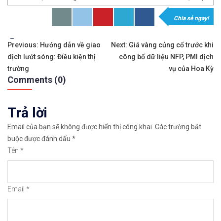
Chia sẻ ngay!
𝘟𝘦𝘮 𝘤𝘩𝘪 𝘵𝘪ế𝘵: https://chungkhoanforex.com/ph
Tags:
Điều
✨🏆𝐗𝐨á 𝐛ỏ 𝐥𝐨 𝐥ắ𝐧𝐠 𝐤𝐡𝐢 𝐭𝐡𝐚𝐦 𝐠𝐢𝐚 𝐭𝐡ị 𝐭𝐫ườ𝐧𝐠 𝐭à𝐢 𝐜𝐡í𝐧𝐡 
Previous:
Hướng dẫn về giao
Next:
Giá vàng củng cố trước khi
dịch lướt sóng: Điều kiện thị
công bố dữ liệu NFP, PMI dịch
hướng
✅𝘔ở 𝘵à𝘪 𝘬𝘩𝘰ả𝘯 𝘵𝘳ê𝘯 𝘴à𝘯 𝘌𝘹𝘯𝘦𝘴𝘴 𝘜𝘺 𝘛í𝘯 𝘷
trường
vụ của Hoa Kỳ
Comments (0)
bài
✅𝘔ở 𝘵à𝘪 𝘬𝘩𝘰ả𝘯 𝘵𝘳ê𝘯 𝘴à𝘯 𝘐𝘊𝘔𝘢𝘳𝘬𝘦𝘵𝘴 𝘯ổ𝘪 𝘵𝘪ế
viết
Trả lời
✅𝘔ở 𝘵à𝘪 𝘬𝘩𝘰ả𝘯 𝘵𝘳ê𝘯 𝘴à𝘯 𝘉𝘪𝘯𝘢𝘯𝘤𝘦 𝘯ổ𝘪 𝘵𝘪ế𝘯𝘨 
Email của bạn sẽ không được hiển thị công khai.
Các trường bắt
🔗https://chungkhoanforex.com/phan-tich-gia-eur-
buộc được đánh dấu
*
Tên
*
😘Cảm ơn bạn đã xem thông tin😘🍀🤗Chúc bạn giao 
#icmarkets #binance #exness #taichinh #dautu #fo
Email
*