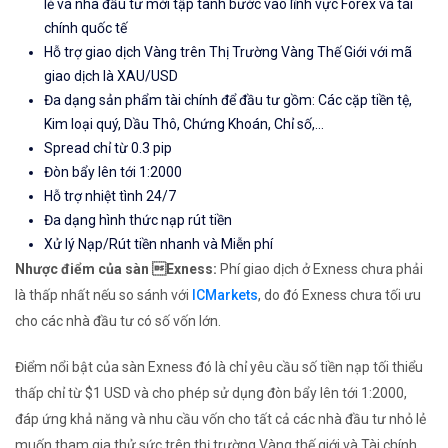
lẻ và nhà đầu tư mới tập tành bước vào lĩnh vực Forex và tài
chính quốc tế
Hỗ trợ giao dịch Vàng trên Thị Trường Vàng Thế Giới với mã
giao dịch là XAU/USD
Đa dạng sản phẩm tài chính để đầu tư gồm: Các cặp tiền tệ,
Kim loại quý, Dầu Thô, Chứng Khoán, Chỉ số,...
Spread chỉ từ 0.3 pip
Đòn bẩy lên tới 1:2000
Hỗ trợ nhiệt tình 24/7
Đa dạng hình thức nạp rút tiền
Xử lý Nạp/Rút tiền nhanh và Miễn phí
Nhược điểm của sàn Exness:
Phí giao dịch ở Exness chưa phải
là thấp nhất nếu so sánh với
ICMarkets
, do đó Exness chưa tối ưu
cho các nhà đầu tư có số vốn lớn.
Điểm nổi bật của sàn Exness đó là chỉ yêu cầu số tiền nạp tối thiểu
thấp chỉ từ $1 USD và cho phép sử dụng đòn bẩy lên tới 1:2000,
đáp ứng khả năng và nhu cầu vốn cho tất cả các nhà đầu tư nhỏ lẻ
muốn tham gia thử sức trên thị trường Vàng thế giới và Tài chính