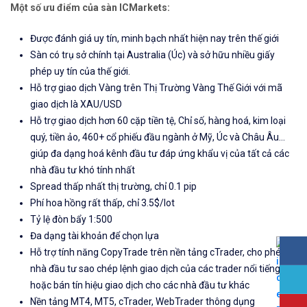
Một số ưu điểm của sàn ICMarkets:
Được đánh giá uy tín, minh bạch nhất hiện nay trên thế giới
Sàn có trụ sở chính tại Australia (Úc) và sở hữu nhiều giấy
phép uy tín của thế giới.
Hỗ trợ giao dịch Vàng trên Thị Trường Vàng Thế Giới với mã
giao dịch là XAU/USD
Hỗ trợ giao dịch hơn 60 cặp tiền tệ, Chỉ số, hàng hoá, kim loại
quý, tiền ảo, 460+ cổ phiếu đầu ngành ở Mỹ, Úc và Châu Âu...
giúp đa dạng hoá kênh đầu tư đáp ứng khẩu vị của tất cả các
nhà đầu tư khó tính nhất
Spread thấp nhất thị trường, chỉ 0.1 pip
Phí hoa hồng rất thấp, chỉ 3.5$/lot
Tỷ lệ đòn bẩy 1:500
Đa dạng tài khoản để chọn lựa
Hỗ trợ tính năng CopyTrade trên nền tảng cTrader, cho phép
nhà đầu tư sao chép lệnh giao dịch của các trader nổi tiếng
hoặc bán tín hiệu giao dịch cho các nhà đầu tư khác
Nền tảng MT4, MT5, cTrader, WebTrader thông dụng