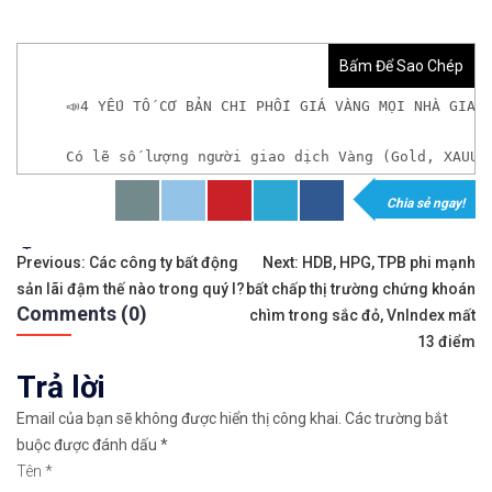
Bấm Để Sao Chép
📣4 YẾU TỐ CƠ BẢN CHI PHỐI GIÁ VÀNG MỌI NHÀ GIAO
Có lẽ số lượng người giao dịch Vàng (Gold, XAUUS
Chia sẻ ngay!
𝘟𝘦𝘮 𝘤𝘩𝘪 𝘵𝘪ế𝘵: https://chungkhoanforex.com/n
Tags:
Điều
✨🏆𝐆𝐢𝐚𝐨 𝐝ị𝐜𝐡 𝐕à𝐧𝐠 𝐯ớ𝐢 𝐂𝐡ê𝐧𝐡 𝐋ệ𝐜𝐡 𝐜ự𝐜 𝐭𝐡ấ𝐩, 𝐓𝐡𝐚𝐧𝐡 𝐊𝐡
Previous:
Các công ty bất động
Next:
HDB, HPG, TPB phi mạnh
sản lãi đậm thế nào trong quý I?
bất chấp thị trường chứng khoán
hướng
✅𝘔ở 𝘵à𝘪 𝘬𝘩𝘰ả𝘯 𝘵𝘳ê𝘯 𝘴à𝘯 𝘌𝘹𝘯𝘦𝘴𝘴 𝘜𝘺 𝘛í𝘯 𝘷
Comments (0)
chìm trong sắc đỏ, VnIndex mất
bài
13 điểm
✅𝘔ở 𝘵à𝘪 𝘬𝘩𝘰ả𝘯 𝘵𝘳ê𝘯 𝘴à𝘯 𝘐𝘊𝘔𝘢𝘳𝘬𝘦𝘵𝘴 𝘯ổ𝘪 𝘵𝘪
Trả lời
viết
🔗https://chungkhoanforex.com/nhung-yeu-to-co-ba
Email của bạn sẽ không được hiển thị công khai.
Các trường bắt
buộc được đánh dấu
*
😘Cảm ơn bạn đã xem thông tin😘🍀🤗Chúc bạn giao 
Tên
*