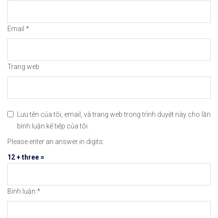
#icmarkets #exness #taichinh #dautu #vang #giava
Email
*
Trang web
Lưu tên của tôi, email, và trang web trong trình duyệt này cho lần
bình luận kế tiếp của tôi.
Please enter an answer in digits:
12 + three =
Bình luận
*