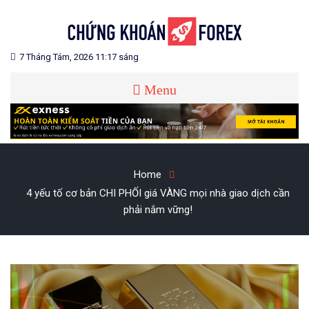
Skip
to
content
Blog chia sẻ về Chứng Khoán và Forex
CHỨNG KHOÁN FOREX
7 Tháng Tám, 2026 11:17 sáng
Menu
Home
4 yếu tố cơ bản CHI PHỐI giá VÀNG mọi nhà giao dịch cần
phải nắm vững!