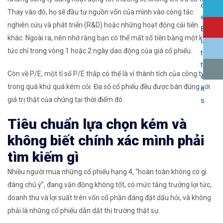
Thay vào đó, họ sẽ đầu tư nguồn vốn của mình vào công tác
nghiên cứu và phát triển (R&D) hoặc những hoạt động cải tiến
khác. Ngoài ra, nên nhớ rằng bạn có thể mất số tiền bằng một kỳ cổ
tức chỉ trong vòng 1 hoặc 2 ngày dao động của giá cổ phiếu.
Còn về P/E, một tỉ số P/E thấp có thể là vì thành tích của công ty đó
trong quá khứ quá kém cỏi. Đa số cổ phiếu đều được bán đúng với
giá trị thật của chúng tại thời điểm đó.
Tiêu chuẩn lựa chọn kém và
không biết chính xác mình phải
tìm kiếm gì
Nhiều người mua những cổ phiếu hạng 4, “hoàn toàn không có gì
đáng chú ý”, đang vận động không tốt, có mức tăng trưởng lợi tức,
doanh thu và lợi suất trên vốn cổ phần đáng đặt dấu hỏi, và không
phải là những cổ phiếu dẫn dắt thị trường thật sự.