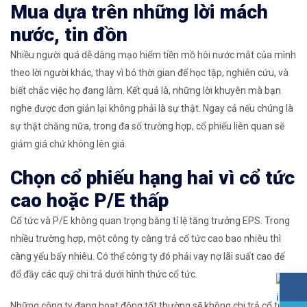
Mua dựa trên những lời mách
nước, tin đồn
Nhiều người quá dễ dàng mạo hiểm tiền mồ hôi nước mắt của mình
theo lời người khác, thay vì bỏ thời gian để học tập, nghiên cứu, và
biết chắc việc họ đang làm. Kết quả là, những lời khuyên mà bạn
nghe được đơn giản lại không phải là sự thật. Ngay cả nếu chúng là
sự thật chăng nữa, trong đa số trường hợp, cổ phiếu liên quan sẽ
giảm giá chứ không lên giá.
Chọn cổ phiếu hạng hai vì cổ tức
cao hoặc P/E thấp
Cổ tức và P/E không quan trọng bằng tỉ lệ tăng trưởng EPS. Trong
nhiều trường hợp, một công ty càng trả cổ tức cao bao nhiêu thì
càng yếu bấy nhiêu. Có thể công ty đó phải vay nợ lãi suất cao để
đổ đầy các quỹ chi trả dưới hình thức cổ tức.
Những công ty đang hoạt động tốt thường sẽ không chi trả cổ tức.