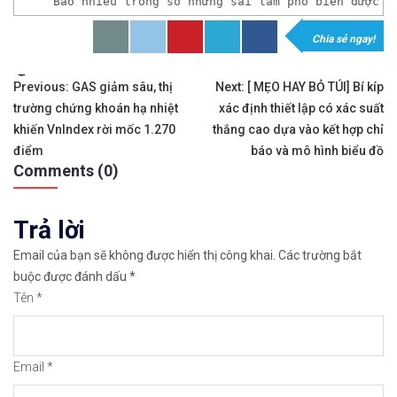
Bao nhiêu trong số những sai lầm phổ biến được n
Chia sẻ ngay!
𝘟𝘦𝘮 𝘤𝘩𝘪 𝘵𝘪ế𝘵: https://chungkhoanforex.com/n
Tags:
Điều
✨🏆𝐌ở 𝐭à𝐢 𝐤𝐡𝐨ả𝐧 𝐠𝐢𝐚𝐨 𝐝ị𝐜𝐡 𝐭ạ𝐢 𝐜á𝐜 𝐬à𝐧 𝐭ố𝐭 𝐧𝐡ấ𝐭 𝐭𝐡ế 𝐠𝐢ớ
Previous:
GAS giảm sâu, thị
Next:
[ MẸO HAY BỎ TÚI] Bí kíp
trường chứng khoán hạ nhiệt
xác định thiết lập có xác suất
hướng
✅𝘔ở 𝘵à𝘪 𝘬𝘩𝘰ả𝘯 𝘵𝘳ê𝘯 𝘴à𝘯 𝘧𝘰𝘳𝘦𝘹 𝘌𝘹𝘯𝘦𝘴𝘴 𝘜
khiến VnIndex rời mốc 1.270
thắng cao dựa vào kết hợp chỉ
bài
điểm
báo và mô hình biểu đồ
✅𝘔ở 𝘵à𝘪 𝘬𝘩𝘰ả𝘯 𝘵𝘳ê𝘯 𝘴à𝘯 𝘐𝘊𝘔𝘢𝘳𝘬𝘦𝘵𝘴 𝘯ổ𝘪 𝘵𝘪ế
Comments (0)
viết
✅𝘔ở 𝘵à𝘪 𝘬𝘩𝘰ả𝘯 𝘵𝘳ê𝘯 𝘴à𝘯 𝘉𝘪𝘯𝘢𝘯𝘤𝘦 𝘯ổ𝘪 𝘵𝘪ế𝘯𝘨 𝘯
Trả lời
🔗https://chungkhoanforex.com/neu-muon-thanh-con
Email của bạn sẽ không được hiển thị công khai.
Các trường bắt
buộc được đánh dấu
*
😘Cảm ơn bạn đã xem thông tin😘🍀🤗Chúc bạn giao 
Tên
*
#icmarkets #binance #exness #taichinh #dautu #fo
Email
*