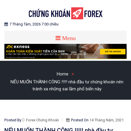
Skip
to
content
Blog chia sẻ về Chứng Khoán và Forex
CHỨNG KHOÁN FOREX
7 Tháng Tám, 2026 7:00 chiều
Menu
Home
NẾU MUỐN THÀNH CÔNG !!!!! nhà đầu tư chứng khoán nên
tránh xa những sai lầm phổ biến này
Posted By
Forex Chứng Khoán
Posted On
14 Tháng Năm, 2021
NẾU MUỐN THÀNH CÔNG !!!!! nhà đầu tư