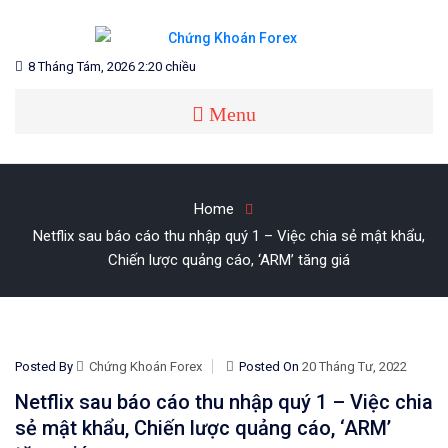
Skip
to
content
Blog chia sẻ về Chứng Khoán và Forex
CHỨNG KHOÁN FOREX
8 Tháng Tám, 2026 2:20 chiều
Menu
Home
Netflix sau báo cáo thu nhập quý 1 – Việc chia sẻ mật khẩu,
Chiến lược quảng cáo, ‘ARM’ tăng giá
Posted By
Chứng Khoán Forex
Posted On
20 Tháng Tư, 2022
Netflix sau báo cáo thu nhập quý 1 – Việc chia
sẻ mật khẩu, Chiến lược quảng cáo, ‘ARM’