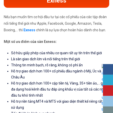
Exness
Nếu bạn muốn tìm cơ hội đầu tư tại các cổ phiếu của các tập đoàn
nổi tiếng thế giới như Apple, Facebook, Google, Amazon, Tesla,
Boeing,... thì
Exness
chính là sự lựa chọn hoàn hảo dành cho bạn.
Một số ưu điểm của sàn Exness:
Sở hữu giấy phép của nhiều cơ quan rất uy tín trên thế giới
Là sàn giao dịch lớn và nổi tiếng trên thế giới
Thông tin minh bạch, rõ ràng, không có phí ẩn
Hỗ trợ giao dịch hơn 100+ cổ phiếu đầu ngành ở Mỹ, Úc và
Châu Âu
Hỗ trợ giao dịch hơn 100+ cặp tiền tệ, Vàng, 35+ tiền ảo,... giúp
đa dạng hoá kênh đầu tư đáp ứng khẩu vị của tất cả các nhà
đầu tư khó tính nhất
Hỗ trợ nền tảng MT4 và MT5 với giao diện thiết kế riêng rất dễ
sử dụng