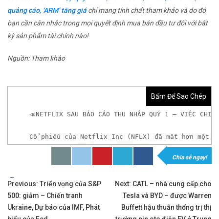
quảng cáo, ‘ARM’ tăng giá
chỉ mang tính chất tham khảo và do đó
bạn cần cân nhắc trong mọi quyết định mua bán đầu tư đối với bất
kỳ sản phẩm tài chính nào!
Nguồn: Tham khảo
Bấm Để Sao Chép
📣NETFLIX SAU BÁO CÁO THU NHẬP QUÝ 1 – VIỆC CHIA
Cổ phiếu của Netflix Inc (NFLX) đã mất hơn một p
Chia sẻ ngay!
𝘟𝘦𝘮 𝘤𝘩𝘪 𝘵𝘪ế𝘵: https://chungkhoanforex.com/n
Tags:
Điều
✨🏆Đầ𝐮 𝐭ư 𝐯à 𝐋ướ𝐭 𝐬ó𝐧𝐠 𝐜á𝐜 𝐜ổ 𝐩𝐡𝐢ế𝐮 𝐭𝐫ê𝐧 𝐭𝐡ị 𝐭𝐫ườ𝐧𝐠 𝐂
Previous:
Triển vọng của S&P
Next:
CATL – nhà cung cấp cho
500: giảm – Chiến tranh
Tesla và BYD – được Warren
hướng
✅𝘔ở 𝘵à𝘪 𝘬𝘩𝘰ả𝘯 𝘵𝘳ê𝘯 𝘴à𝘯 𝘌𝘹𝘯𝘦𝘴𝘴 𝘜𝘺 𝘛í𝘯 𝘷
Ukraine, Dự báo của IMF, Phát
Buffett hậu thuẫn thống trị thị