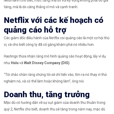
Neumann cho biết, mức tăng nhẹ so với kỳ vọng không phải do giá
tăng, mà là do căng thẳng vĩ mô và cạnh tranh.
Netflix với các kế hoạch có
quảng cáo hỗ trợ
Các giám đốc điều hành của Netflix coi quảng cáo là một cơ hội thú
vị, và cho biết công ty đã cố gắng khám phá nó nhiều hơn.
Hastings thừa nhận rằng mô hình quảng cáo hoạt động, lấy ví dụ
như
Hulu
và
Walt Disney Company (
DIS)
.
“Tôi chắc chắn rằng chúng tôi sẽ chỉ tiến vào, tìm ra nó thay vì thử
nghiệm nó, và có thể làm hoặc không làm”, ông nói.
Doanh thu, tăng trưởng
Mặc dù có hướng dẫn về sự sụt giảm của doanh thu thuần trong
quý 2, Netflix cho biết, doanh thu sẽ tăng trong năm nay, mặc dù