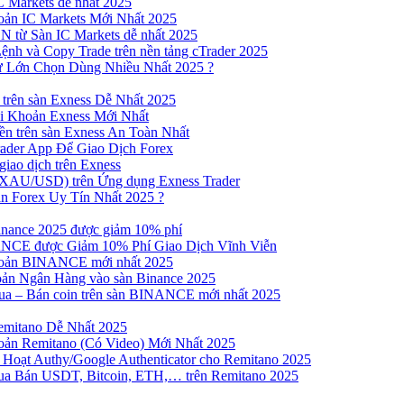
 Markets dễ nhất 2025
ản IC Markets Mới Nhất 2025
từ Sàn IC Markets dễ nhất 2025
nh và Copy Trade trên nền tảng cTrader 2025
ư Lớn Chọn Dùng Nhiều Nhất 2025 ?
trên sàn Exness Dễ Nhất 2025
 Khoản Exness Mới Nhất
n trên sàn Exness An Toàn Nhất
ader App Để Giao Dịch Forex
iao dịch trên Exness
XAU/USD) trên Ứng dụng Exness Trader
n Forex Uy Tín Nhất 2025 ?
inance 2025 được giảm 10% phí
NCE được Giảm 10% Phí Giao Dịch Vĩnh Viễn
oản BINANCE mới nhất 2025
ản Ngân Hàng vào sàn Binance 2025
 Mua – Bán coin trên sàn BINANCE mới nhất 2025
emitano Dễ Nhất 2025
ản Remitano (Có Video) Mới Nhất 2025
Hoạt Authy/Google Authenticator cho Remitano 2025
a Bán USDT, Bitcoin, ETH,… trên Remitano 2025