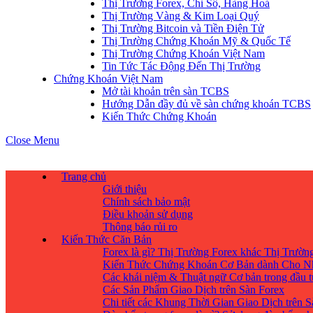
Thị Trường Forex, Chỉ Số, Hàng Hoá
Thị Trường Vàng & Kim Loại Quý
Thị Trường Bitcoin và Tiền Điện Tử
Thị Trường Chứng Khoán Mỹ & Quốc Tế
Thị Trường Chứng Khoán Việt Nam
Tin Tức Tác Động Đến Thị Trường
Chứng Khoán Việt Nam
Mở tài khoản trên sàn TCBS
Hướng Dẫn đầy đủ về sàn chứng khoán TCBS
Kiến Thức Chứng Khoán
Close Menu
Trang chủ
Giới thiệu
Chính sách bảo mật
Điều khoản sử dụng
Thông báo rủi ro
Kiến Thức Căn Bản
Forex là gì? Thị Trường Forex khác Thị Trườ
Kiến Thức Chứng Khoán Cơ Bản dành Cho N
Các khái niệm & Thuật ngữ Cơ bản trong đầu 
Các Sản Phẩm Giao Dịch trên Sàn Forex
Chi tiết các Khung Thời Gian Giao Dịch trên 