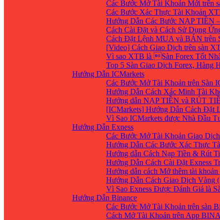
Các Bước Mở Tài Khoản Mới trên 
Các Bước Xác Thực Tài Khoản XT
Hướng Dẫn Các Bước NẠP TIỀN –
Cách Cài Đặt và Cách Sử Dụng Ứ
Cách Đặt Lệnh MUA và BÁN trên 
[Video] Cách Giao Dịch trên sàn XT
Vì sao XTB là Sàn Forex Tốt Nhất
Top 5 Sàn Giao Dịch Forex, Hàng
Hướng Dẫn ICMarkets
Các Bước Mở Tài Khoản trên Sàn IC
Hướng Dẫn Cách Xác Minh Tài Kho
Hướng dẫn NẠP TIỀN và RÚT TIỀN 
[ICMarkets] Hướng Dẫn Cách Đặt Lệ
Vì Sao ICMarkets được Nhà Đầu T
Hướng Dẫn Exness
Các Bước Mở Tài Khoản Giao Dịch 
Hướng Dẫn Các Bước Xác Thực Tà
Hướng dẫn Cách Nạp Tiền & Rút Ti
Hướng Dẫn Cách Cài Đặt Exness Tr
Hướng dẫn cách Mở thêm tài khoản g
Hướng Dẫn Cách Giao Dịch Vàng (
Vì Sao Exness Được Đánh Giá là S
Hướng Dẫn Binance
Các Bước Mở Tài Khoản trên sàn B
Cách Mở Tài Khoản trên App BIN