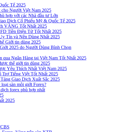
Quốc Tế 2025
t cho Người Việt Nam 2025
hù hợp với các Nhà đầu tư Lớn
Giao Dịch Cổ Phiếu Mỹ & Quốc Tế 2025
ịch VÀNG Tốt Nhất 2025
 CFD Tiền Điện Tử Tốt Nhất 2025
Uy Tín và Nên Dùng Nhất 2025
hế Giới tin dùng 2025
 Giới 2025 do Người Dùng Bình Chọn
n qua Ngân Hàng tại Việt Nam Tốt Nhất 2025
ược thế giới tin dùng 2025
Được Yêu Thích Nhất Việt Nam 2025
 Trợ Tiếng Việt Tốt Nhất 2025
 Tảng Giao Dịch Xuất Sắc 2025
loại sàn môi giới Forex?
 dịch forex phù hợp nhất
25
ất 2025
 TCBS