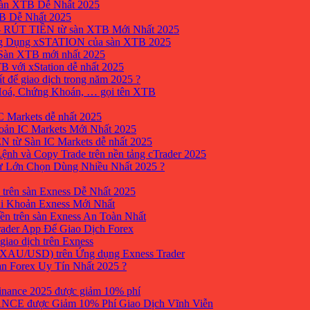
sàn XTB Dễ Nhất 2025
B Dễ Nhất 2025
 RÚT TIỀN từ sàn XTB Mới Nhất 2025
ng Dụng xSTATION của sàn XTB 2025
Sàn XTB mới nhất 2025
B với xStation dễ nhất 2025
 để giao dịch trong năm 2025 ?
 Hoá, Chứng Khoán, … gọi tên XTB
 Markets dễ nhất 2025
ản IC Markets Mới Nhất 2025
từ Sàn IC Markets dễ nhất 2025
nh và Copy Trade trên nền tảng cTrader 2025
ư Lớn Chọn Dùng Nhiều Nhất 2025 ?
trên sàn Exness Dễ Nhất 2025
i Khoản Exness Mới Nhất
ền trên sàn Exness An Toàn Nhất
ader App Để Giao Dịch Forex
iao dịch trên Exness
XAU/USD) trên Ứng dụng Exness Trader
àn Forex Uy Tín Nhất 2025 ?
inance 2025 được giảm 10% phí
ANCE được Giảm 10% Phí Giao Dịch Vĩnh Viễn