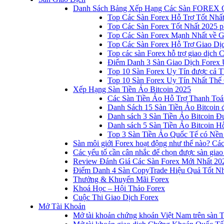
Danh Sách Bảng Xếp Hạng Các Sàn FOREX 
Top Các Sàn Forex Hỗ Trợ Tốt Nhấ
Top Các Sàn Forex Tốt Nhất 2025 p
Top Các Sàn Forex Mạnh Nhất về 
Top Các Sàn Forex Hỗ Trợ Giao D
Top các sàn Forex hỗ trợ giao dịch
Điểm Danh 3 Sàn Giao Dịch Forex 
Top 10 Sàn Forex Uy Tín được cả T
Top 10 Sàn Forex Uy Tín Nhất Thế
Xếp Hạng Sàn Tiền Ảo Bitcoin 2025
Các Sàn Tiền Ảo Hỗ Trợ Thanh Toá
Danh Sách 15 Sàn Tiền Ảo Bitcoin đ
Danh sách 3 Sàn Tiền Ảo Bitcoin 
Danh sách 5 Sàn Tiền Ảo Bitcoin Hỗ
Top 3 Sàn Tiền Ảo Quốc Tế có Nền
Sàn môi giới Forex hoạt động như thế nào? Các 
Các yếu tố cần cân nhắc để chọn được sàn giao
Review Đánh Giá Các Sàn Forex Mới Nhất 20
Điểm Danh 4 Sàn CopyTrade Hiệu Quả Tốt Nh
Thưởng & Khuyến Mãi Forex
Khoá Học – Hội Thảo Forex
Cuộc Thi Giao Dịch Forex
Mở Tài Khoản
Mở tài khoản chứng khoán Việt Nam trên sàn