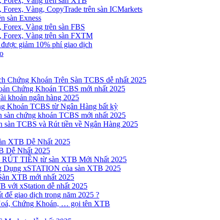
, Forex, Vàng trên sàn XTB
 Forex, Vàng, CopyTrade trên sàn ICMarkets
ên sàn Exness
 Forex, Vàng trên sàn FBS
, Forex, Vàng trên sàn FXTM
e được giảm 10% phí giao dịch
no
h Chứng Khoán Trên Sàn TCBS dễ nhất 2025
oản Chứng Khoán TCBS mới nhất 2025
Tài khoản ngân hàng 2025
ng Khoán TCBS từ Ngân Hàng bất kỳ
n sàn chứng khoán TCBS mới nhất 2025
 sàn TCBS và Rút tiền về Ngân Hàng 2025
sàn XTB Dễ Nhất 2025
B Dễ Nhất 2025
 RÚT TIỀN từ sàn XTB Mới Nhất 2025
ng Dụng xSTATION của sàn XTB 2025
Sàn XTB mới nhất 2025
B với xStation dễ nhất 2025
 để giao dịch trong năm 2025 ?
Hoá, Chứng Khoán, … gọi tên XTB