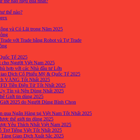
ư thế nào hiệu quả nhất?
như thế nào?
orex
ông và Có Lãi trong Năm 2025
Công
yTrade với Trade bằng Robot và Tự Trade
công
Quốc Tế 2025
t cho Người Việt Nam 2025
hù hợp với các Nhà đầu tư Lớn
Giao Dịch Cổ Phiếu Mỹ & Quốc Tế 2025
ịch VÀNG Tốt Nhất 2025
 CFD Tiền Điện Tử Tốt Nhất 2025
 Uy Tín và Nên Dùng Nhất 2025
hế Giới tin dùng 2025
 Giới 2025 do Người Dùng Bình Chọn
n qua Ngân Hàng tại Việt Nam Tốt Nhất 2025
ược thế giới tin dùng 2025
Được Yêu Thích Nhất Việt Nam 2025
ỗ Trợ Tiếng Việt Tốt Nhất 2025
 Tảng Giao Dịch Xuất Sắc 2025