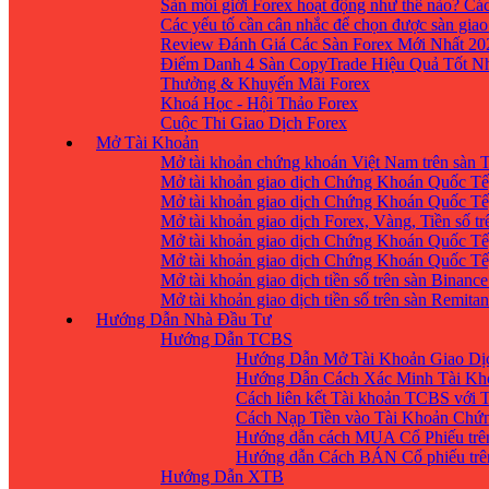
Sàn môi giới Forex hoạt động như thế nào? Các
Các yếu tố cần cân nhắc để chọn được sàn giao
Review Đánh Giá Các Sàn Forex Mới Nhất 20
Điểm Danh 4 Sàn CopyTrade Hiệu Quả Tốt Nh
Thưởng & Khuyến Mãi Forex
Khoá Học - Hội Thảo Forex
Cuộc Thi Giao Dịch Forex
Mở Tài Khoản
Mở tài khoản chứng khoán Việt Nam trên sàn
Mở tài khoản giao dịch Chứng Khoán Quốc Tế
Mở tài khoản giao dịch Chứng Khoán Quốc Tế,
Mở tài khoản giao dịch Forex, Vàng, Tiền số tr
Mở tài khoản giao dịch Chứng Khoán Quốc Tế,
Mở tài khoản giao dịch Chứng Khoán Quốc Tế
Mở tài khoản giao dịch tiền số trên sàn Binanc
Mở tài khoản giao dịch tiền số trên sàn Remita
Hướng Dẫn Nhà Đầu Tư
Hướng Dẫn TCBS
Hướng Dẫn Mở Tài Khoản Giao Dịc
Hướng Dẫn Cách Xác Minh Tài Kh
Cách liên kết Tài khoản TCBS với 
Cách Nạp Tiền vào Tài Khoản Chứ
Hướng dẫn cách MUA Cổ Phiếu trê
Hướng dẫn Cách BÁN Cổ phiếu trên
Hướng Dẫn XTB