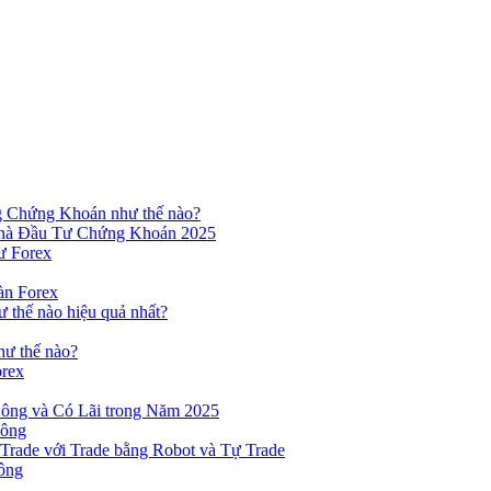
ng Chứng Khoán như thế nào?
hà Đầu Tư Chứng Khoán 2025
ư Forex
àn Forex
ư thế nào hiệu quả nhất?
hư thế nào?
orex
ông và Có Lãi trong Năm 2025
Công
yTrade với Trade bằng Robot và Tự Trade
ông