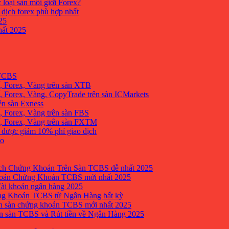
 loại sàn môi giới Forex?
 dịch forex phù hợp nhất
25
ất 2025
 TCBS
, Forex, Vàng trên sàn XTB
 Forex, Vàng, CopyTrade trên sàn ICMarkets
ên sàn Exness
 Forex, Vàng trên sàn FBS
, Forex, Vàng trên sàn FXTM
e được giảm 10% phí giao dịch
no
h Chứng Khoán Trên Sàn TCBS dễ nhất 2025
oản Chứng Khoán TCBS mới nhất 2025
Tài khoản ngân hàng 2025
ng Khoán TCBS từ Ngân Hàng bất kỳ
n sàn chứng khoán TCBS mới nhất 2025
 sàn TCBS và Rút tiền về Ngân Hàng 2025