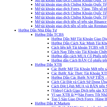
Mở tài khoản giao dịch Chứng Khoán Quốc Tế
Mở tài khoản giao dịch Chứng Khoán Quốc Tế,
Mở tài khoản giao dịch Forex, Vàng, Tiền số tr
Mở tài khoản giao dịch Chứng Khoán Quốc Tế,
Mở tài khoản giao dịch Chứng Khoán Quốc Tế
Mở tài khoản giao dịch tiền số trên sàn Binanc
Mở tài khoản giao dịch tiền số trên sàn Remita
Hướng Dẫn Nhà Đầu Tư
Hướng Dẫn TCBS
Hướng Dẫn Mở Tài Khoản Giao Dịc
Hướng Dẫn Cách Xác Minh Tài Kh
Cách liên kết Tài khoản TCBS với 
Cách Nạp Tiền vào Tài Khoản Chứ
Hướng dẫn cách MUA Cổ Phiếu trê
Hướng dẫn Cách BÁN Cổ phiếu trên
Hướng Dẫn XTB
Các Bước Mở Tài Khoản Mới trên 
Các Bước Xác Thực Tài Khoản XT
Hướng Dẫn Các Bước NẠP TIỀN –
Cách Cài Đặt và Cách Sử Dụng Ứ
Cách Đặt Lệnh MUA và BÁN trên 
[Video] Cách Giao Dịch trên sàn XT
Vì sao XTB là Sàn Forex Tốt Nhất
Top 5 Sàn Giao Dịch Forex, Hàng 
Hướng Dẫn ICMarkets