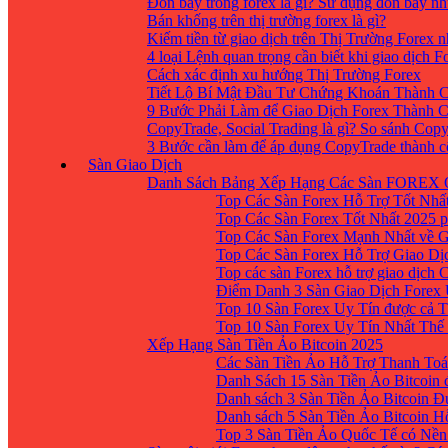
Đòn bẩy trong forex là gì? Sử dụng đòn bẩy nh
Bán khống trên thị trường forex là gì?
Kiếm tiền từ giao dịch trên Thị Trường Forex 
4 loại Lệnh quan trọng cần biết khi giao dịch F
Cách xác định xu hướng Thị Trường Forex
Tiết Lộ Bí Mật Đầu Tư Chứng Khoán Thành C
9 Bước Phải Làm để Giao Dịch Forex Thành 
CopyTrade, Social Trading là gì? So sánh Cop
3 Bước cần làm để áp dụng CopyTrade thành 
Sàn Giao Dịch
Danh Sách Bảng Xếp Hạng Các Sàn FOREX 
Top Các Sàn Forex Hỗ Trợ Tốt Nhấ
Top Các Sàn Forex Tốt Nhất 2025 p
Top Các Sàn Forex Mạnh Nhất về 
Top Các Sàn Forex Hỗ Trợ Giao D
Top các sàn Forex hỗ trợ giao dịch
Điểm Danh 3 Sàn Giao Dịch Forex
Top 10 Sàn Forex Uy Tín được cả T
Top 10 Sàn Forex Uy Tín Nhất Thế
Xếp Hạng Sàn Tiền Ảo Bitcoin 2025
Các Sàn Tiền Ảo Hỗ Trợ Thanh Toá
Danh Sách 15 Sàn Tiền Ảo Bitcoin đ
Danh sách 3 Sàn Tiền Ảo Bitcoin 
Danh sách 5 Sàn Tiền Ảo Bitcoin H
Top 3 Sàn Tiền Ảo Quốc Tế có Nền