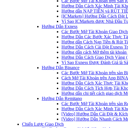
Các Bước Mở Tài Khoản trên Sàn IC
Hướng Dẫn Cách Xác Minh Tài Kho
Hướng dẫn NẠP TIỀN và RÚT TIỀN 
[ICMarkets] Hướng Dẫn Cách Đặt Lệ
Vì Sao ICMarkets được Nhà Đầu T
Hướng Dẫn Exness
Các Bước Mở Tài Khoản Giao Dịch 
Hướng Dẫn Các Bước Xác Thực Tài
Hướng dẫn Cách Nạp Tiền & Rút Tiề
Hướng Dẫn Cách Cài Đặt Exness Tr
Hướng dẫn cách Mở thêm tài khoản g
Hướng Dẫn Cách Giao Dịch Vàng (
Vì Sao Exness Được Đánh Giá là Sà
Hướng Dẫn Binance
Các Bước Mở Tài Khoản trên sàn B
Cách Mở Tài Khoản trên App BINA
Hướng Dẫn Cách Xác Thực Tài Kh
Hướng Dẫn Cách Tích Hợp Tài Kho
Hướng dẫn chi tiết cách giao dịch
Hướng Dẫn Remitano
Các Bước Mở Tài Khoản trên sàn R
Hướng Dẫn Cách Xác Minh Tài Kho
[Video] Hướng Dẫn Cài Đặt & Kích 
[Video] Hướng Dẫn Nhanh Cách Mu
Chiến Lược Giao Dịch