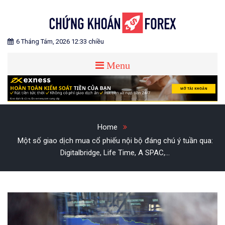
Skip
to
content
Blog chia sẻ về Chứng Khoán và Forex
CHỨNG KHOÁN FOREX
6 Tháng Tám, 2026 12:33 chiều
Menu
Home
Một số giao dịch mua cổ phiếu nội bộ đáng chú ý tuần qua:
Digitalbridge, Life Time, A SPAC,…