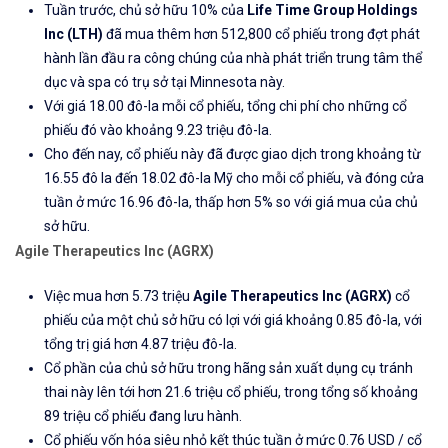
Tuần trước, chủ sở hữu 10% của
Life Time Group Holdings
Inc (LTH)
đã mua thêm hơn 512,800 cổ phiếu trong đợt phát
hành lần đầu ra công chúng của nhà phát triển trung tâm thể
dục và spa có trụ sở tại Minnesota này.
Với giá 18.00 đô-la mỗi cổ phiếu, tổng chi phí cho những cổ
phiếu đó vào khoảng 9.23 triệu đô-la.
Cho đến nay, cổ phiếu này đã được giao dịch trong khoảng từ
16.55 đô la đến 18.02 đô-la Mỹ cho mỗi cổ phiếu, và đóng cửa
tuần ở mức 16.96 đô-la, thấp hơn 5% so với giá mua của chủ
sở hữu.
Agile Therapeutics Inc (AGRX)
Việc mua hơn 5.73 triệu
Agile Therapeutics Inc (AGRX)
cổ
phiếu của một chủ sở hữu có lợi với giá khoảng 0.85 đô-la, với
tổng trị giá hơn 4.87 triệu đô-la.
Cổ phần của chủ sở hữu trong hãng sản xuất dụng cụ tránh
thai này lên tới hơn 21.6 triệu cổ phiếu, trong tổng số khoảng
89 triệu cổ phiếu đang lưu hành.
Cổ phiếu vốn hóa siêu nhỏ kết thúc tuần ở mức 0.76 USD / cổ