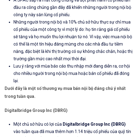
A SPAC sắp ra mắt công chúng và đợt phát hành cổ phiếu lần
đầu ra công chúng gần đây đã khiến những người trong nội bộ
công ty này săn lùng cổ phiếu.
Những người trong nội bộ và 10% chủ sở hữu thực sự chỉ mua
cổ phiếu của một công ty vì một lý do: họ tin rằng giá cổ phiếu
sẽ tăng và họ muốn thu lợi nhuận từ nó. Vì vậy, việc mua nội bộ
có thể là một tín hiệu đáng mừng cho các nhà đầu tư tiềm
năng, đặc biệt là khi thị trường có sự không chắc chắn, hoặc thị
trường gần mức cao nhất mọi thời đại.
Lưu ý rằng với mùa báo cáo thu nhập mới đang diễn ra, cơ hội
cho nhiều người trong nội bộ mua hoặc bán cổ phiếu đã đóng
lại.
Dưới đây là một số thương vụ mua bán nội bộ đáng chú ý nhất
trong tuần qua.
Digitalbridge Group Inc
(DBRG)
Một chủ sở hữu có lợi của
Digitalbridge Group Inc
(DBRG)
vào tuần qua đã mua thêm hơn 1.14 triệu cổ phiếu của quỹ tín