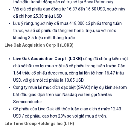
thác đầu tư bất động sản có trụ sở tại Boca Raton này.
Với giá cổ phiếu dao động từ 16.37 đến 16.50 USD, người này
đã chi hơn 25.38 triệu USD.
Lưu ý rằng, người này đã mua 418,300 cổ phiếu trong tuần
trước, và số cổ phiếu đã tăng lên hơn 5 triệu, so với mức
khoảng 3.5 triệu một tháng trước.
Live Oak Acquisition Corp II (
LOKB
)
Live Oak Acquisition Corp II (
LOKB
)
cũng đã chứng kiến ​​một
chủ sở hữu có lợi mua một số cổ phiếu trong tuần trước. Gần
1,64 triệu cổ phiếu được mua, cộng lại lên tới hơn 16.47 triệu
USD, với giá mỗi cổ phiếu là 10.05 USD.
Công ty mua lại mục đích đặc biệt (SPAC) này dự kiến ​​sẽ sớm
bắt đầu giao dịch trên sàn Nasdaq với tên gọi Navitas
Semiconductor.
Cổ phiếu của Live Oak kết thúc tuần giao dịch ở mức 12.43
USD / cổ phiếu, cao hơn 23% so với giá mua ở trên.
Life Time Group Holdings Inc (LTH)