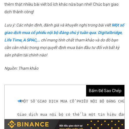
thêm thật nhiều bài viết bổ ích khác nữa bạn nhé! Chúc bạn giao
dịch thành công!
Lưu ý: Các nhận định, đánh giá và khuyến nghị trong bài viết
Một số
giao dịch mua cổ phiếu nội bộ đáng chú ý tuần qua: Digitalbridge,
Life Time, A SPAC,…
chỉ mang tính chất tham khảo và do đó bạn
cần cân nhắc trong mọi quyết định mua bán đầu tư đối với bất kỳ
sản phẩm tài chính nào!
Nguồn: Tham khảo
Bấm Để Sao Chép
MỘT SỐ GIAO DỊCH MUA CỔ PHIẾU NỘI BỘ ĐÁNG CHÚ 
Giao dịch mua nội bộ có thể là một tín hiệu đáng
𝘟𝘦𝘮 𝘤𝘩𝘪 𝘵𝘪ế𝘵: https://chungkhoanforex.com/m