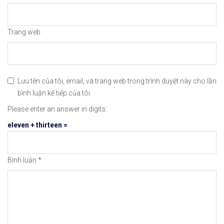
https://chungkhoanforex.com/mot-so-giao-dich-m
Cảm ơn bạn đã xem thông tin
Chúc bạn giao 
Trang web
#icmarkets #exness #taichinh #dautu #chungkhoan 
Lưu tên của tôi, email, và trang web trong trình duyệt này cho lần
bình luận kế tiếp của tôi.
Please enter an answer in digits:
eleven + thirteen =
Bình luận
*