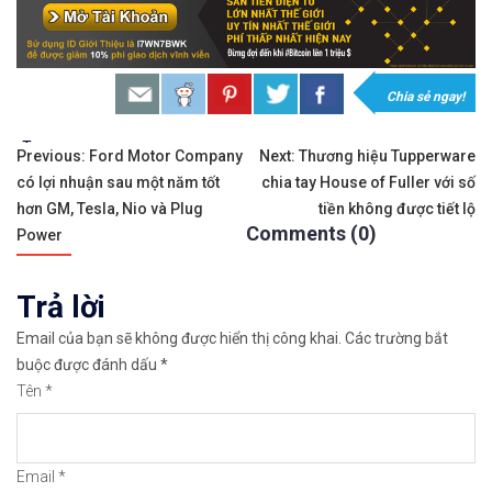
Đầ𝐮 𝐭ư 𝐯à 𝐋ướ𝐭 𝐬ó𝐧𝐠 𝐜á𝐜 𝐜ổ 𝐩𝐡𝐢ế𝐮 𝐭𝐫ê𝐧 𝐭𝐡ị 𝐭𝐫ườ𝐧𝐠 𝐂
𝘔ở 𝘵à𝘪 𝘬𝘩𝘰ả𝘯 𝘵𝘳ê𝘯 𝘴à𝘯 𝘌𝘹𝘯𝘦𝘴𝘴 𝘜𝘺 𝘛í𝘯 
Chia sẻ ngay!
Sàn hỗ trợ giao dịch hơn 100+ cổ phiếu nổi tiế
Tags:
Điều
Previous:
Ford Motor Company
Next:
Thương hiệu Tupperware
có lợi nhuận sau một năm tốt
chia tay House of Fuller với số
hướng
Thuộc top 3 sàn nổi tiếng thế giới, được nhiều
hơn GM, Tesla, Nio và Plug
tiền không được tiết lộ
Comments (0)
bài
Power
Xem hướng dẫn đầy đủ tại: https://chungkhoanfo
viết
Trả lời
𝘔ở 𝘵à𝘪 𝘬𝘩𝘰ả𝘯 𝘵𝘳ê𝘯 𝘴à𝘯 𝘯ổ𝘪 𝘵𝘪ế𝘯𝘨 𝘐𝘊𝘔𝘢𝘳𝘬𝘦
Email của bạn sẽ không được hiển thị công khai.
Các trường bắt
Xem cách mở tài khoản trên sàn ICMarkets: http
buộc được đánh dấu
*
Tên
*
Xem cách Nạp/Rút tiền từ sàn ICMarkets dễ nhất
Xem cách Đặt Lệnh, Đóng Lệnh và CopyTrade với 
Email
*