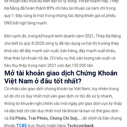
lợi nhuận sau thuế dự kiến đạt 45 tỷ đồng. Với kế hoạch này, Thép
Đà Nẵng đã hoàn thành 89% chỉ tiêu lợi nhuận cả năm chỉ trong
quý 1. Đây cũng là một trong những tác động khiến giá cổ phiếu
DNS bất ngờ tăng mạnh.
Bên cạnh đó, trong kế hoạch kinh doanh năm 2021, Thép Đà Nẵng
cho biết từ quý 4/2020 công ty đã tận dụng cơ hội thị trường thép
khởi sắc để đẩy mạnh sản xuất, bán hàng, đẩy mạnh xuất khẩu,
khai thác lợi nhuận tối đa. Chỉ tiêu cụ thể, sản lượng sản xuất và
tiêu thụ thép trong năm 2021 ước đạt 135.000 tấn.
Mở tài khoản giao dịch Chứng Khoán
Việt Nam ở đâu tốt nhất?
Có nhiều sàn giao dịch chứng khoán tại Việt Nam, tuy nhiên trong
số đó chỉ có duy nhất một sàn giao dịch có tốc độ xử lý nhanh,
thông tin khuyến nghị chính xác mỗi ngày, phí giao dịch cực kỳ thấp
và đặc biệt chỉ cần duy nhất một tài khoản là bạn có thể giao dịch
cả
Cổ Phiếu, Trái Phiếu, Chứng Chỉ Quỹ,...
đó chính là Sàn chứng
khoán
TCBS
trực thuộc ngân hàng
Techcombank
.