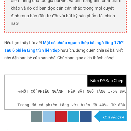
điểm riêng của tác giả bài viết và chỉ mang tính chất tham
khảo và do đó bạn đọc cần cân nhắc trong mọi quyết
định mua bán đầu tư đối với bất kỳ sản phẩm tài chính
nào!
Nếu bạn thấy bài viết
Một cổ phiếu ngành thép bất ngờ tăng 175%
sau 6 phiên tăng trần liên tiếp
hữu ích, đừng quên chia sẻ bài viết
này đến bạn bè của bạn nhé! Chúc bạn giao dịch thành công!
Bấm Để Sao Chép
📣MỘT CỔ PHIẾU NGÀNH THÉP BẤT NGỜ TĂNG 175% SAU 
Trong đó có phiên tăng với biên độ 40%. Từ đầu n
Chia sẻ ngay!
𝘟𝘦𝘮 𝘤𝘩𝘪 𝘵𝘪ế𝘵: https://chungkhoanforex.com/m
Tags: