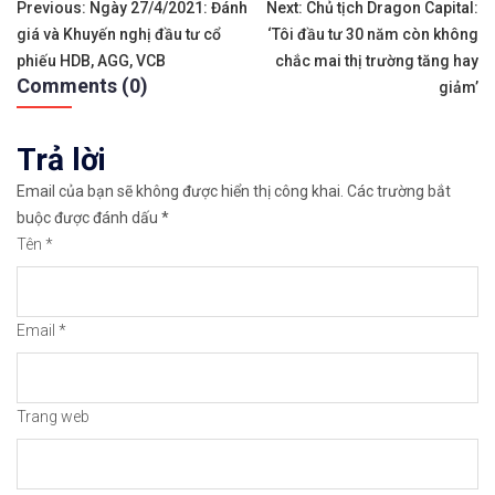
Điều
✨𝐁ạ𝐧 𝐜𝐡ư𝐚 𝐜ó 𝐓à𝐢 𝐊𝐡𝐨ả𝐧 𝐠𝐢𝐚𝐨 𝐝ị𝐜𝐡 𝐂𝐡ứ𝐧𝐠 𝐊𝐡𝐨á𝐧 𝐕𝐢ệ𝐭 𝐍
Previous:
Ngày 27/4/2021: Đánh
Next:
Chủ tịch Dragon Capital:
giá và Khuyến nghị đầu tư cổ
‘Tôi đầu tư 30 năm còn không
hướng
👉𝘔ở 𝘵à𝘪 𝘬𝘩𝘰ả𝘯 𝘵𝘳ê𝘯 𝘴à𝘯 𝘛𝘊𝘉𝘚: https://chungkh
phiếu HDB, AGG, VCB
chắc mai thị trường tăng hay
Comments (0)
bài
giảm’
✅Phí giao dịch thấp nhất thị trường, miễn phí gi
viết
Trả lời
✅Sao chép giao dịch của các nhà đầu tư nổi tiếng
Email của bạn sẽ không được hiển thị công khai.
Các trường bắt
👉Xem hướng dẫn đầy đủ tại: https://chungkhoanfo
buộc được đánh dấu
*
Tên
*
📣𝐁ạ𝐧 𝐦𝐮ố𝐧 𝐠𝐢𝐚𝐨 𝐝ị𝐜𝐡 𝐭𝐫ê𝐧 𝐭𝐡ị 𝐭𝐫ườ𝐧𝐠 𝐂𝐡ứ𝐧𝐠 𝐊𝐡𝐨á𝐧 𝐌
👉𝘔ở 𝘵à𝘪 𝘬𝘩𝘰ả𝘯 𝘵𝘳ê𝘯 𝘴à𝘯 𝘌𝘹𝘯𝘦𝘴𝘴 𝘜𝘺 𝘛í𝘯 
Email
*
✅Sàn hỗ trợ giao dịch hơn 100+ cổ phiếu nổi tiến
✅Thuộc top 3 sàn nổi tiếng thế giới, được nhiều 
Trang web
👉Xem hướng dẫn đầy đủ tại: https://chungkhoanfo