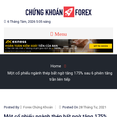
Skip
to
content
Blog chia sẻ về Chứng Khoán và Forex
CHỨNG KHOÁN FOREX
6 Tháng Tám, 2026 5:05 sáng
Menu
Home
Một cổ phiếu ngành thép bất ngờ tăng 175% sau 6 phiên tăng
trần liên tiếp
Posted By
Forex Chứng Khoán
Posted On
28 Tháng Tư, 2021
Một cổ phiếu ngành thép bất ngờ tăng 175%