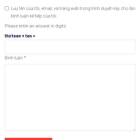
𝘟𝘦𝘮 𝘤𝘩𝘪 𝘵𝘪ế𝘵: https://chungkhoanforex.com/m
Lưu tên của tôi, email, và trang web trong trình duyệt này cho lần
bình luận kế tiếp của tôi.
🥰Cảm ơn bạn đã xem thông tin😘🍀Chúc bạn giao dị
Please enter an answer in digits:
#chungkhoan #cophieu #chungkhoanvietnam #chungkh
thirteen + ten =
Bình luận
*