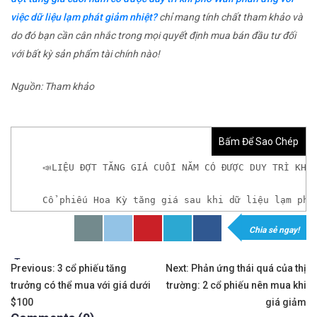
việc dữ liệu lạm phát giảm nhiệt?
chỉ mang tính chất tham khảo và
do đó bạn cần cân nhắc trong mọi quyết định mua bán đầu tư đối
với bất kỳ sản phẩm tài chính nào!
Nguồn: Tham khảo
Bấm Để Sao Chép
📣LIỆU ĐỢT TĂNG GIÁ CUỐI NĂM CÓ ĐƯỢC DUY TRÌ KHI
Cổ phiếu Hoa Kỳ tăng giá sau khi dữ liệu lạm phá
Chia sẻ ngay!
𝘟𝘦𝘮 𝘤𝘩𝘪 𝘵𝘪ế𝘵: https://chungkhoanforex.com/
Tags:
Điều
✨🏆Đầ𝐮 𝐭ư 𝐯à 𝐋ướ𝐭 𝐬ó𝐧𝐠 𝐜á𝐜 𝐜ổ 𝐩𝐡𝐢ế𝐮 𝐭𝐫ê𝐧 𝐭𝐡ị 𝐭𝐫ườ𝐧𝐠 𝐂
Previous:
3 cổ phiếu tăng
Next:
Phản ứng thái quá của thị
trưởng có thể mua với giá dưới
trường: 2 cổ phiếu nên mua khi
hướng
✅𝘔ở 𝘵à𝘪 𝘬𝘩𝘰ả𝘯 𝘵𝘳ê𝘯 𝘴à𝘯 𝘌𝘹𝘯𝘦𝘴𝘴 𝘜𝘺 𝘛í𝘯 𝘷
$100
giá giảm