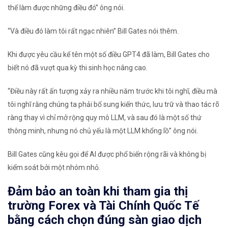
thể làm được những điều đó” ông nói.
“Và điều đó làm tôi rất ngạc nhiên” Bill Gates nói thêm.
Khi được yêu cầu kể tên một số điều GPT4 đã làm, Bill Gates cho
biết nó đã vượt qua kỳ thi sinh học nâng cao.
“Điều này rất ấn tượng xảy ra nhiều năm trước khi tôi nghĩ, điều mà
tôi nghĩ rằng chúng ta phải bổ sung kiến ​​thức, lưu trữ và thao tác rõ
ràng thay vì chỉ mở rộng quy mô LLM, và sau đó là một số thứ
thông minh, nhưng nó chủ yếu là một LLM khổng lồ” ông nói.
Bill Gates cũng kêu gọi để AI được phổ biến rộng rãi và không bị
kiểm soát bởi một nhóm nhỏ.
Đảm bảo an toàn khi tham gia thị
trường Forex và Tài Chính Quốc Tế
bằng cách chọn đúng sàn giao dịch