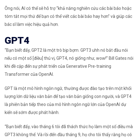
Ông nói, AI có thể sẽ hỗ trợ “khả năng nghiên cứu các bài báo hoặc
tóm tắt mọi thứ để bạn có thể viết các bài báo hay hơn” và giúp các
bác sĩ làm việc hiệu quả hơn.
GPT4
“Bạn biết đấy, GPT2 là một trò bịp bợm. GPT3 uhh nó bắt đầu nói
nếu có một số [điều] thú vị, GPT4, nó giống như, wow!” Bill Gates nói
khi đề cập đến sự phát triển của Generative Pre-training
Transformer của OpenAI.
GPT là một mô hình ngôn ngữ, thường được đào tạo trên một khối
lượng lớn dữ liệu văn bản để tạo văn bản giống con người, và GPT4
là phiên bản tiếp theo của mô hình ngôn ngữ lớn của OpenAI dự
kiến ​​sẽ sớm được phát hành.
“Bạn biết đấy, vào tháng 6 tôi đã thách thức họ làm một số điều mà
GPT3 không thể. Và rồi đến đầu tháng 9, họ cho tôi thấy rằng họ có