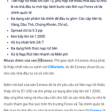
Tiền nạp tối thiểu chỉ cần 1$, phù hợp với nhiều nhà đầu tư nhỏ
lẻ và nhà đầu tư mới tập tành bước vào lĩnh vực Forex và tài
chính quốc tế
Đa dạng sản phẩm tài chính để đầu tư gồm: Các cặp tiền tệ,
Vàng, Dầu Thô, Chứng Khoán, Chỉ số,...
Spread chỉ từ 0.3 pip
Đòn bẩy lên tới 1:2000
Hỗ trợ nhiệt tình 24/7
Đa dạng hình thức nạp rút tiền
Xử lý Nạp/Rút tiền nhanh và Miễn phí
Nhược điểm của sàn Exness:
Phí giao dịch ở Exness chưa phải
là thấp nhất nếu so sánh với
ICMarkets
, do đó Exness chưa tối ưu
cho các nhà đầu tư có số vốn lớn.
Điểm nổi bật của sàn Exness đó là chỉ yêu cầu số tiền nạp tối thiểu
thấp chỉ từ $1 USD và cho phép sử dụng đòn bẩy lên tới 1:2000,
đáp ứng khả năng và nhu cầu vốn cho tất cả các nhà đầu tư nhỏ lẻ
muốn tham gia thử sức trên thị trường Forex và Tài chính quốc tế.
Nếu bạn là nhà đầu tư nhỏ lẻ mới tham gia thị trường thì
Exness
là