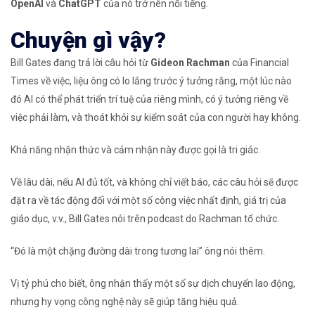
OpenAI
và
ChatGPT
của nó trở nên nổi tiếng.
Chuyện gì vậy?
Bill Gates đang trả lời câu hỏi từ
Gideon Rachman
của Financial
Times về việc, liệu ông có lo lắng trước ý tưởng rằng, một lúc nào
đó AI có thể phát triển trí tuệ của riêng mình, có ý tưởng riêng về
việc phải làm, và thoát khỏi sự kiểm soát của con người hay không.
Khả năng nhận thức và cảm nhận này được gọi là tri giác.
Về lâu dài, nếu AI đủ tốt, và không chỉ viết báo, các câu hỏi sẽ được
đặt ra về tác động đối với một số công việc nhất định, giá trị của
giáo dục, v.v., Bill Gates nói trên podcast do Rachman tổ chức.
“Đó là một chặng đường dài trong tương lai” ông nói thêm.
Vị tỷ phú cho biết, ông nhận thấy một số sự dịch chuyển lao động,
nhưng hy vọng công nghệ này sẽ giúp tăng hiệu quả.