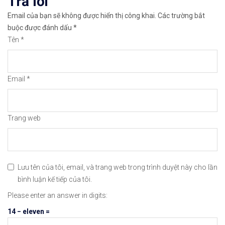
Trả lời
viết
Cảm ơn bạn đã xem thông tin
Chúc bạn giao 
Email của bạn sẽ không được hiển thị công khai.
Các trường bắt
buộc được đánh dấu
*
#icmarkets #binance #exness #taichinh #dautu #fo
Tên
*
Email
*
Trang web
Lưu tên của tôi, email, và trang web trong trình duyệt này cho lần
bình luận kế tiếp của tôi.
Please enter an answer in digits:
14 − eleven =