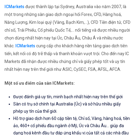
ICMarkets
được thành lập tại Sydney, Australia vào năm 2007, là
một trong những sàn giao dịch ngoại hối Forex, CFD, Hàng hoá,
Năng Lượng, Kim loại quý (Vàng, Bạch Kim,...), CFD Tiền điện tử, CFD
chỉ số, Trái Phiếu, Cổ phiếu Quốc Tế,... nổi tiếng và được nhiều người
chọn dùng nhất hiện nay tại Úc, Châu Âu, Châu Á và nhiều nước
khác.
ICMarkets
cung cấp cho khách hàng nền tảng giao dịch tiên
tiến, kết nối có độ trễ thấp và thanh khoản vượt trội. Cho đến nay IC
Markets đã nhận được nhiều chứng chỉ và giấy phép tốt và uy tín
nhất hiện nay trên thế giới như ASIC, CySEC, FSA, AFSL, AFCA.
Một số ưu điểm của sàn ICMarkets:
Được đánh giá uy tín, minh bạch nhất hiện nay trên thế giới
Sàn có trụ sở chính tại Australia (Úc) và sở hữu nhiều giấy
phép uy tín của thế giới.
Hỗ trợ giao dịch hơn 60 cặp tiền tệ, Chỉ số, Vàng, hàng hoá, tiền
ảo, 460+ cổ phiếu đầu ngành ở Mỹ, Úc và Châu Âu... giúp đa
dạng hoá kênh đầu tư đáp ứng khẩu vị của tất cả các nhà đầu