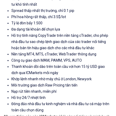
tư khó tính nhất
Spread thấp nhất thị trường, chỉ 0.1 pip
Phí hoa hồng rất thấp, chỉ 3.5$/lot
Tỷ lệ đòn bẩy 1:500
Đa dạng tài khoản để chọn lựa
Hỗ trợ tính năng CopyTrade trên nền tảng cTrader, cho phép
nhà đầu tư sao chép lệnh giao dịch của các trader nổi tiếng
hoặc bán tín hiệu giao dịch cho các nhà đầu tư khác
Nền tảng MT4, MT5, cTrader, WebTrader thông dụng
Công cụ giao dịch MAM, PAMM, VPS, AUTO
Thanh khoản dồi dào trên toàn cầu với hơn 15 tỷ USD giao
dịch qua ICMarkets mỗi ngày
Khớp lệnh nhanh nhờ máy chủ ở London, Newyork
Môi trường giao dịch Raw Pricing tân tiến
Nạp rút tiền nhanh, miễn phí
Hỗ trợ 24/7 nhiệt tình
Đông đảo nhà đầu tư kinh nghiệm và nhà đầu tư cá mập trên
toàn cầu chọn dùng