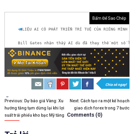
Bấm Để Sao Chép
LIỆU AI CÓ PHÁT TRIỂN TRÍ TUỆ CỦA RIÊNG MÌNH V
Bill Gates nhận thấy AI dù đã thay thế một số la
𝘟𝘦𝘮 𝘤𝘩𝘪 𝘵𝘪ế𝘵: https://chungkhoanforex.com/
𝐗𝐨á 𝐛ỏ 𝐥𝐨 𝐥ắ𝐧𝐠 𝐤𝐡𝐢 𝐭𝐡𝐚𝐦 𝐠𝐢𝐚 𝐭𝐡ị 𝐭𝐫ườ𝐧𝐠 𝐭à𝐢 𝐜𝐡í𝐧𝐡 
𝘔ở 𝘵à𝘪 𝘬𝘩𝘰ả𝘯 𝘵𝘳ê𝘯 𝘴à𝘯 𝘌𝘹𝘯𝘦𝘴𝘴 𝘜𝘺 𝘛í𝘯 
Chia sẻ ngay!
𝘔ở 𝘵à𝘪 𝘬𝘩𝘰ả𝘯 𝘵𝘳ê𝘯 𝘴à𝘯 𝘐𝘊𝘔𝘢𝘳𝘬𝘦𝘵𝘴 𝘯ổ𝘪 𝘵𝘪
Tags:
Điều
Previous:
Dự báo giá Vàng: Xu
Next:
Cách tạo ra một kế hoạch
hướng tăng tạm dừng lại khi lợi
giao dịch forex trong 7 bước
hướng
𝘔ở 𝘵à𝘪 𝘬𝘩𝘰ả𝘯 𝘵𝘳ê𝘯 𝘴à𝘯 𝘉𝘪𝘯𝘢𝘯𝘤𝘦 𝘯ổ𝘪 𝘵𝘪ế𝘯𝘨 
Comments (0)
suất trái phiếu kho bạc Mỹ tăng
bài
https://chungkhoanforex.com/lieu-ai-co-phat-tr