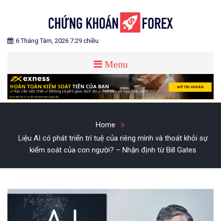
Skip
to
content
Blog chia sẻ về Chứng Khoán và Forex
CHỨNG KHOÁN FOREX
6 Tháng Tám, 2026 7:29 chiều
Menu
Home
Liệu AI có phát triển trí tuệ của riêng mình và thoát khỏi sự
kiểm soát của con người? – Nhận định từ Bill Gates