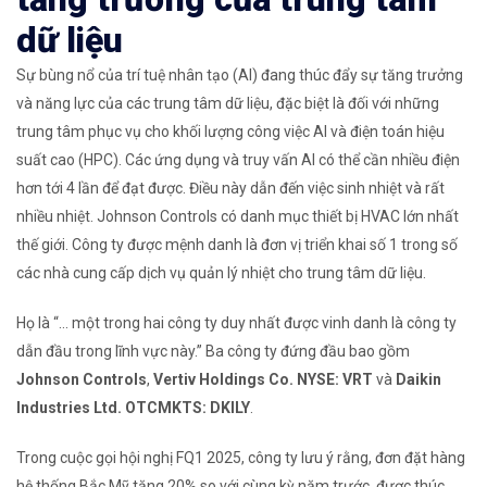
dữ liệu
Sự bùng nổ của trí tuệ nhân tạo (AI) đang thúc đẩy sự tăng trưởng
và năng lực của các trung tâm dữ liệu, đặc biệt là đối với những
trung tâm phục vụ cho khối lượng công việc AI và điện toán hiệu
suất cao (HPC). Các ứng dụng và truy vấn AI có thể cần nhiều điện
hơn tới 4 lần để đạt được. Điều này dẫn đến việc sinh nhiệt và rất
nhiều nhiệt. Johnson Controls có danh mục thiết bị HVAC lớn nhất
thế giới. Công ty được mệnh danh là đơn vị triển khai số 1 trong số
các nhà cung cấp dịch vụ quản lý nhiệt cho trung tâm dữ liệu.
Họ là “… một trong hai công ty duy nhất được vinh danh là công ty
dẫn đầu trong lĩnh vực này.” Ba công ty đứng đầu bao gồm
Johnson Controls
,
Vertiv Holdings Co.
NYSE: VRT
và
Daikin
Industries Ltd.
OTCMKTS: DKILY
.
Trong cuộc gọi hội nghị FQ1 2025, công ty lưu ý rằng, đơn đặt hàng
hệ thống Bắc Mỹ tăng 20% ​​so với cùng kỳ năm trước, được thúc