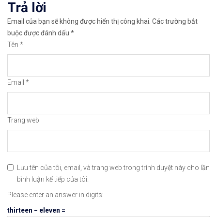
Trả lời
👉Thuộc top 3 sàn nổi tiếng thế giới, được nhiều
Email của bạn sẽ không được hiển thị công khai.
Các trường bắt
👉Xem hướng dẫn đầy đủ tại: https://chungkhoanfo
buộc được đánh dấu
*
Tên
*
✅𝘔ở 𝘵à𝘪 𝘬𝘩𝘰ả𝘯 𝘵𝘳ê𝘯 𝘴à𝘯 𝘯ổ𝘪 𝘵𝘪ế𝘯𝘨 𝘐𝘊𝘔𝘢𝘳𝘬𝘦
👉Xem cách mở tài khoản trên sàn ICMarkets: http
Email
*
👉Xem cách Nạp/Rút tiền từ sàn ICMarkets dễ nhất
👉Xem cách Đặt Lệnh, Đóng Lệnh và CopyTrade với 
Trang web
🔗https://chungkhoanforex.com/johnson-controls-5
😘Cảm ơn bạn đã xem thông tin😘🍀🤗Chúc bạn giao 
Lưu tên của tôi, email, và trang web trong trình duyệt này cho lần
bình luận kế tiếp của tôi.
#icmarkets #exness #taichinh #dautu #chungkhoan 
Please enter an answer in digits:
thirteen − eleven =