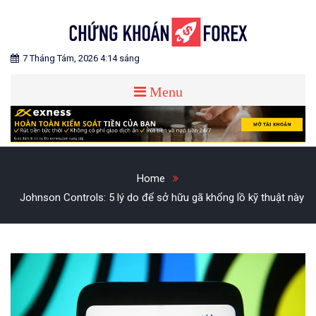
Skip
to
content
Blog chia sẻ về Chứng Khoán và Forex
CHỨNG KHOÁN FOREX
7 Tháng Tám, 2026 4:14 sáng
Menu
Home
Johnson Controls: 5 lý do để sở hữu gã khổng lồ kỹ thuật này