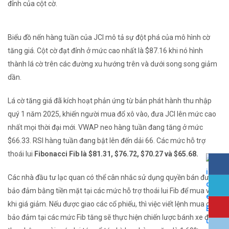
đỉnh của cột cờ.
Biểu đồ nến hàng tuần của JCI mô tả sự đột phá của mô hình cờ
tăng giá. Cột cờ đạt đỉnh ở mức cao nhất là $87.16 khi nó hình
thành lá cờ trên các đường xu hướng trên và dưới song song giảm
dần.
Lá cờ tăng giá đã kích hoạt phản ứng từ bản phát hành thu nhập
quý 1 năm 2025, khiến người mua đổ xô vào, đưa JCI lên mức cao
nhất mọi thời đại mới. VWAP neo hàng tuần đang tăng ở mức
$66.33. RSI hàng tuần đang bật lên đến dải 66. Các mức hỗ trợ
thoái lui
Fibonacci
Fib
là $81.31, $76.72, $70.27 và $65.68.
Các nhà đầu tư lạc quan có thể cân nhắc sử dụng quyền bán được
bảo đảm bằng tiền mặt tại các mức hỗ trợ thoái lui Fib để mua vào
khi giá giảm. Nếu được giao các cổ phiếu, thì việc viết lệnh mua có
bảo đảm tại các mức Fib tăng sẽ thực hiện chiến lược bánh xe để có