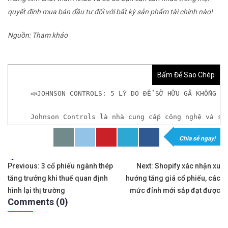
quyết định mua bán đầu tư đối với bất kỳ sản phẩm tài chính nào!
Nguồn: Tham khảo
Bấm Để Sao Chép
📣JOHNSON CONTROLS: 5 LÝ DO ĐỂ SỞ HỮU GÃ KHỔNG L
Johnson Controls là nhà cung cấp công nghệ và sả
Chia sẻ ngay!
𝘟𝘦𝘮 𝘤𝘩𝘪 𝘵𝘪ế𝘵: https://chungkhoanforex.com/jo
Tags:
Điều
✨🏆Đầ𝐮 𝐭ư 𝐯à 𝐋ướ𝐭 𝐬ó𝐧𝐠 𝐜á𝐜 𝐜ổ 𝐩𝐡𝐢ế𝐮 𝐭𝐫ê𝐧 𝐭𝐡ị 𝐭𝐫ườ𝐧𝐠 𝐂
Previous:
3 cổ phiếu ngành thép
Next:
Shopify xác nhận xu
tăng trưởng khi thuế quan định
hướng tăng giá cổ phiếu, các
hướng
✅𝘔ở 𝘵à𝘪 𝘬𝘩𝘰ả𝘯 𝘵𝘳ê𝘯 𝘴à𝘯 𝘌𝘹𝘯𝘦𝘴𝘴 𝘜𝘺 𝘛í𝘯 𝘷
hình lại thị trường
mức đỉnh mới sắp đạt được
Comments (0)
bài
👉Sàn hỗ trợ giao dịch hơn 100+ cổ phiếu nổi tiế
viết