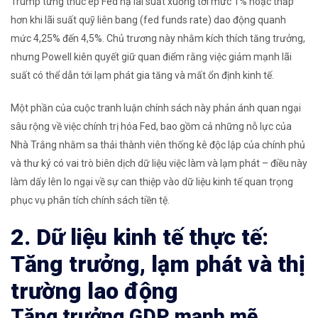
Trump từng thúc ép Fed hạ lãi suất xuống tới mức 1% hoặc thấp
hơn khi lãi suất quỹ liên bang (fed funds rate) dao động quanh
mức 4,25% đến 4,5%. Chủ trương này nhằm kích thích tăng trưởng,
nhưng Powell kiên quyết giữ quan điểm rằng việc giảm mạnh lãi
suất có thể dẫn tới lạm phát gia tăng và mất ổn định kinh tế.
Một phần của cuộc tranh luận chính sách này phản ánh quan ngại
sâu rộng về việc chính trị hóa Fed, bao gồm cả những nỗ lực của
Nhà Trắng nhằm sa thải thành viên thống kê độc lập của chính phủ
và thư ký có vai trò biên dịch dữ liệu việc làm và lạm phát – điều này
làm dấy lên lo ngại về sự can thiệp vào dữ liệu kinh tế quan trọng
phục vụ phân tích chính sách tiền tệ.
2. Dữ liệu kinh tế thực tế:
Tăng trưởng, lạm phát và thị
trường lao động
Tăng trưởng GDP mạnh mẽ