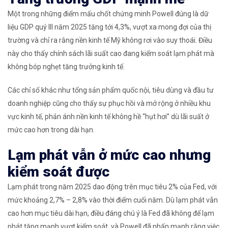
Một trong những điểm mấu chốt chứng minh Powell đúng là dữ
liệu GDP quý III năm 2025 tăng tới 4,3%, vượt xa mong đợi của thị
trường và chỉ ra rằng nền kinh tế Mỹ không rơi vào suy thoái. Điều
này cho thấy chính sách lãi suất cao đang kiểm soát lạm phát mà
không bóp nghẹt tăng trưởng kinh tế.
Các chỉ số khác như tổng sản phẩm quốc nội, tiêu dùng và đầu tư
doanh nghiệp cũng cho thấy sự phục hồi và mở rộng ở nhiều khu
vực kinh tế, phản ánh nền kinh tế không hề “hụt hơi” dù lãi suất ở
mức cao hơn trong dài hạn.
Lạm phát vẫn ở mức cao nhưng
kiểm soát được
Lạm phát trong năm 2025 dao động trên mục tiêu 2% của Fed, với
mức khoảng 2,7% – 2,8% vào thời điểm cuối năm. Dù lạm phát vẫn
cao hơn mục tiêu dài hạn, điều đáng chú ý là Fed đã không để lạm
phát tăng mạnh vượt kiểm soát, và Powell đã nhấn mạnh rằng việc