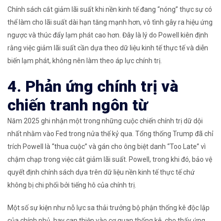
Chính sách cắt giảm lãi suất khi nền kinh tế đang “nóng” thực sự có
thể làm cho lãi suất dài hạn tăng mạnh hơn, vô tình gây ra hiệu ứng
ngược và thúc đẩy lạm phát cao hơn. Đây là lý do Powell kiên định
rằng việc giảm lãi suất cần dựa theo dữ liệu kinh tế thực tế và diễn
biến lạm phát, không nên làm theo áp lực chính trị.
4. Phản ứng chính trị và
chiến tranh ngôn từ
Năm 2025 ghi nhận một trong những cuộc chiến chính trị dữ dội
nhất nhằm vào Fed trong nửa thế kỷ qua. Tổng thống Trump đã chỉ
trích Powell là “thua cuộc” và gán cho ông biệt danh “Too Late” vì
chậm chạp trong việc cắt giảm lãi suất. Powell, trong khi đó, bảo vệ
quyết định chính sách dựa trên dữ liệu nền kinh tế thực tế chứ
không bị chi phối bởi tiếng hô của chính trị.
Một số sự kiện như nỗ lực sa thải trưởng bộ phận thống kê độc lập
của chính phủ, hay can thiệp vào cơ quan thống kê, cho thấy ứng