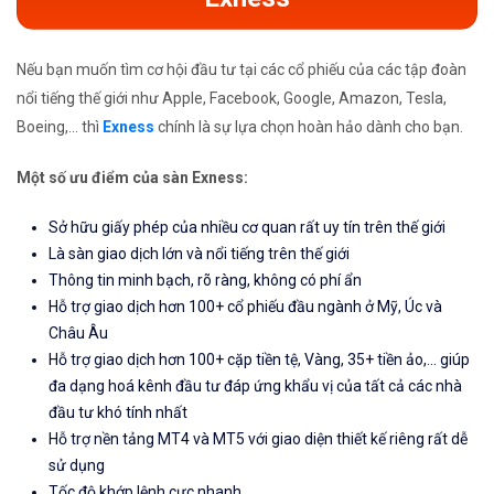
Nếu bạn muốn tìm cơ hội đầu tư tại các cổ phiếu của các tập đoàn
nổi tiếng thế giới như Apple, Facebook, Google, Amazon, Tesla,
Boeing,... thì
Exness
chính là sự lựa chọn hoàn hảo dành cho bạn.
Một số ưu điểm của sàn Exness:
Sở hữu giấy phép của nhiều cơ quan rất uy tín trên thế giới
Là sàn giao dịch lớn và nổi tiếng trên thế giới
Thông tin minh bạch, rõ ràng, không có phí ẩn
Hỗ trợ giao dịch hơn 100+ cổ phiếu đầu ngành ở Mỹ, Úc và
Châu Âu
Hỗ trợ giao dịch hơn 100+ cặp tiền tệ, Vàng, 35+ tiền ảo,... giúp
đa dạng hoá kênh đầu tư đáp ứng khẩu vị của tất cả các nhà
đầu tư khó tính nhất
Hỗ trợ nền tảng MT4 và MT5 với giao diện thiết kế riêng rất dễ
sử dụng
Tốc độ khớp lệnh cực nhanh