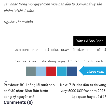
cân nhắc trong mọi quyết định mua bán đầu tư đối với bất kỳ sản
phẩm tài chính nào!
Nguồn: Tham khảo
Bấm Để Sao Chép
📣JEROME POWELL ĐÃ ĐÚNG NGAY TỪ ĐẦU: FED GIỮ LÃI
Jerome Powell đã đúng ngay từ đầu: Chính sách lã
Chia sẻ ngay!
𝘟𝘦𝘮 𝘤𝘩𝘪 𝘵𝘪ế𝘵: https://chungkhoanforex.com/j
Tags:
Điều
✨🏆Đầ𝐮 𝐭ư 𝐯à 𝐋ướ𝐭 𝐬ó𝐧𝐠 𝐜á𝐜 𝐜ổ 𝐩𝐡𝐢ế𝐮 𝐭𝐫ê𝐧 𝐭𝐡ị 𝐭𝐫ườ𝐧𝐠 𝐂
Previous:
BOJ nâng lãi suất cao
Next:
71% nhà đầu tư tin vàng
nhất 30 năm: Nhật Bản bước
vượt 5000 USD/oz năm 2026:
hướng
✅𝘔ở 𝘵à𝘪 𝘬𝘩𝘰ả𝘯 𝘵𝘳ê𝘯 𝘴à𝘯 𝘌𝘹𝘯𝘦𝘴𝘴 𝘜𝘺 𝘛í𝘯 𝘷
sang kỷ nguyên mới
Lạc quan hay quá đà?
Comments (0)
bài
👉Sàn hỗ trợ giao dịch hơn 100+ cổ phiếu nổi tiế