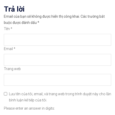
viết
Trả lời
👉Thuộc top 3 sàn nổi tiếng thế giới, được nhiều
Email của bạn sẽ không được hiển thị công khai.
Các trường bắt
👉Xem hướng dẫn đầy đủ tại: https://chungkhoanfo
buộc được đánh dấu
*
Tên
*
✅𝘔ở 𝘵à𝘪 𝘬𝘩𝘰ả𝘯 𝘵𝘳ê𝘯 𝘴à𝘯 𝘯ổ𝘪 𝘵𝘪ế𝘯𝘨 𝘐𝘊𝘔𝘢𝘳𝘬𝘦
👉Xem cách mở tài khoản trên sàn ICMarkets: http
Email
*
👉Xem cách Nạp/Rút tiền từ sàn ICMarkets dễ nhất
👉Xem cách Đặt Lệnh, Đóng Lệnh và CopyTrade với 
Trang web
🔗https://chungkhoanforex.com/jerome-powell-da-d
😘Cảm ơn bạn đã xem thông tin😘🍀🤗Chúc bạn giao 
Lưu tên của tôi, email, và trang web trong trình duyệt này cho lần
bình luận kế tiếp của tôi.
#icmarkets #exness #taichinh #dautu #chungkhoan 
Please enter an answer in digits: