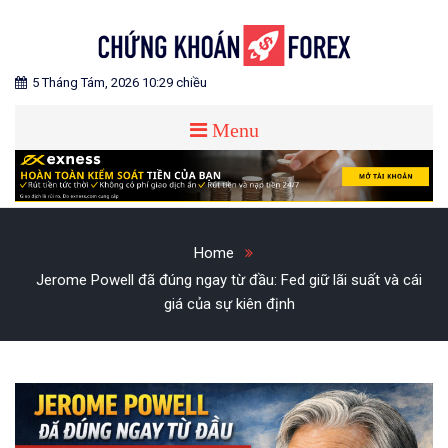
Skip
to
content
Blog chia sẻ về Chứng Khoán và Forex
CHỨNG KHOÁN FOREX
5 Tháng Tám, 2026 10:29 chiều
Menu
Home
Jerome Powell đã đúng ngay từ đầu: Fed giữ lãi suất và cái
giá của sự kiên định