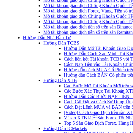
Mở tài khoản giao dịch Chứng Khoán Quốc Tế
Mở tài khoản giao dịch Chứng Khoán Quốc Tế,
Mở tài khoản giao dịch Forex, Vàng, Tiền số tr
Mở tài khoản giao dịch Chứng Khoán Quốc Tế,
Mở tài khoản giao dịch Chứng Khoán Quốc Tế
Mở tài khoản giao dịch tiền số trên sàn Binanc
Mở tài khoản giao dịch tiền số trên sàn Remita
Hướng Dẫn Nhà Đầu Tư
Hướng Dẫn TCBS
Hướng Dẫn Mở Tài Khoản Giao Dịc
Hướng Dẫn Cách Xác Minh Tài Kh
Cách liên kết Tài khoản TCBS với 
Cách Nạp Tiền vào Tài Khoản Chứ
Hướng dẫn cách MUA Cổ Phiếu trê
Hướng dẫn Cách BÁN Cổ phiếu trên
Hướng Dẫn XTB
Các Bước Mở Tài Khoản Mới trên 
Các Bước Xác Thực Tài Khoản XT
Hướng Dẫn Các Bước NẠP TIỀN –
Cách Cài Đặt và Cách Sử Dụng Ứ
Cách Đặt Lệnh MUA và BÁN trên 
[Video] Cách Giao Dịch trên sàn XT
Vì sao XTB là Sàn Forex Tốt Nhất
Top 5 Sàn Giao Dịch Forex, Hàng 
Hướng Dẫn ICMarkets