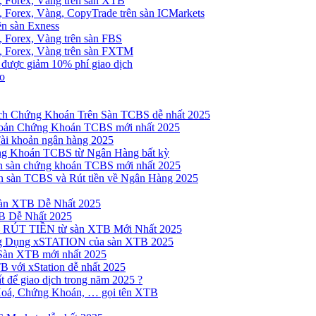
, Forex, Vàng trên sàn XTB
 Forex, Vàng, CopyTrade trên sàn ICMarkets
ên sàn Exness
 Forex, Vàng trên sàn FBS
, Forex, Vàng trên sàn FXTM
e được giảm 10% phí giao dịch
no
h Chứng Khoán Trên Sàn TCBS dễ nhất 2025
oản Chứng Khoán TCBS mới nhất 2025
Tài khoản ngân hàng 2025
ng Khoán TCBS từ Ngân Hàng bất kỳ
n sàn chứng khoán TCBS mới nhất 2025
 sàn TCBS và Rút tiền về Ngân Hàng 2025
sàn XTB Dễ Nhất 2025
B Dễ Nhất 2025
 RÚT TIỀN từ sàn XTB Mới Nhất 2025
ng Dụng xSTATION của sàn XTB 2025
Sàn XTB mới nhất 2025
B với xStation dễ nhất 2025
 để giao dịch trong năm 2025 ?
Hoá, Chứng Khoán, … gọi tên XTB