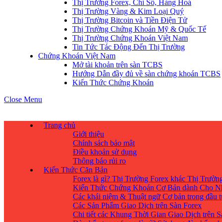
Thị Trường Forex, Chỉ Số, Hàng Hoá
Thị Trường Vàng & Kim Loại Quý
Thị Trường Bitcoin và Tiền Điện Tử
Thị Trường Chứng Khoán Mỹ & Quốc Tế
Thị Trường Chứng Khoán Việt Nam
Tin Tức Tác Động Đến Thị Trường
Chứng Khoán Việt Nam
Mở tài khoản trên sàn TCBS
Hướng Dẫn đầy đủ về sàn chứng khoán TCBS
Kiến Thức Chứng Khoán
Close Menu
Trang chủ
Giới thiệu
Chính sách bảo mật
Điều khoản sử dụng
Thông báo rủi ro
Kiến Thức Căn Bản
Forex là gì? Thị Trường Forex khác Thị Trườ
Kiến Thức Chứng Khoán Cơ Bản dành Cho N
Các khái niệm & Thuật ngữ Cơ bản trong đầu 
Các Sản Phẩm Giao Dịch trên Sàn Forex
Chi tiết các Khung Thời Gian Giao Dịch trên 