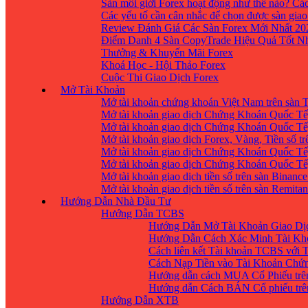
Sàn môi giới Forex hoạt động như thế nào? Các
Các yếu tố cần cân nhắc để chọn được sàn giao
Review Đánh Giá Các Sàn Forex Mới Nhất 20
Điểm Danh 4 Sàn CopyTrade Hiệu Quả Tốt Nh
Thưởng & Khuyến Mãi Forex
Khoá Học - Hội Thảo Forex
Cuộc Thi Giao Dịch Forex
Mở Tài Khoản
Mở tài khoản chứng khoán Việt Nam trên sàn
Mở tài khoản giao dịch Chứng Khoán Quốc Tế
Mở tài khoản giao dịch Chứng Khoán Quốc Tế,
Mở tài khoản giao dịch Forex, Vàng, Tiền số tr
Mở tài khoản giao dịch Chứng Khoán Quốc Tế,
Mở tài khoản giao dịch Chứng Khoán Quốc Tế
Mở tài khoản giao dịch tiền số trên sàn Binanc
Mở tài khoản giao dịch tiền số trên sàn Remita
Hướng Dẫn Nhà Đầu Tư
Hướng Dẫn TCBS
Hướng Dẫn Mở Tài Khoản Giao Dịc
Hướng Dẫn Cách Xác Minh Tài Kh
Cách liên kết Tài khoản TCBS với 
Cách Nạp Tiền vào Tài Khoản Chứ
Hướng dẫn cách MUA Cổ Phiếu trê
Hướng dẫn Cách BÁN Cổ phiếu trên
Hướng Dẫn XTB