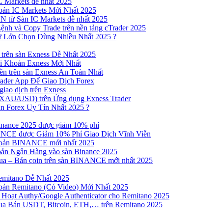
 Markets dễ nhất 2025
ản IC Markets Mới Nhất 2025
từ Sàn IC Markets dễ nhất 2025
nh và Copy Trade trên nền tảng cTrader 2025
ư Lớn Chọn Dùng Nhiều Nhất 2025 ?
trên sàn Exness Dễ Nhất 2025
 Khoản Exness Mới Nhất
n trên sàn Exness An Toàn Nhất
ader App Để Giao Dịch Forex
iao dịch trên Exness
XAU/USD) trên Ứng dụng Exness Trader
n Forex Uy Tín Nhất 2025 ?
inance 2025 được giảm 10% phí
NCE được Giảm 10% Phí Giao Dịch Vĩnh Viễn
oản BINANCE mới nhất 2025
ản Ngân Hàng vào sàn Binance 2025
 Mua – Bán coin trên sàn BINANCE mới nhất 2025
emitano Dễ Nhất 2025
ản Remitano (Có Video) Mới Nhất 2025
Hoạt Authy/Google Authenticator cho Remitano 2025
a Bán USDT, Bitcoin, ETH,… trên Remitano 2025