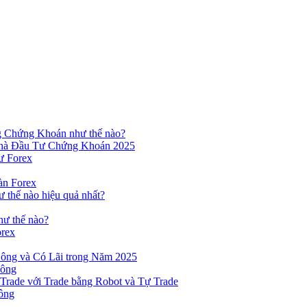
ng Chứng Khoán như thế nào?
hà Đầu Tư Chứng Khoán 2025
ư Forex
àn Forex
ư thế nào hiệu quả nhất?
hư thế nào?
orex
ông và Có Lãi trong Năm 2025
Công
yTrade với Trade bằng Robot và Tự Trade
ông