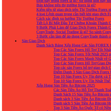
Đòn bẩy trong forex là gì? Sử dụng đòn bẩy nh
Bán khống trên thị trường forex là gì?
Kiếm tiền từ giao dịch trên Thị Trường Forex 
4 loại Lệnh quan trọng cần biết khi giao dịch F
Cách xác định xu hướng Thị Trường Forex
Tiết Lộ Bí Mật Đầu Tư Chứng Khoán Thành C
9 Bước Phải Làm để Giao Dịch Forex Thành 
CopyTrade, Social Trading là gì? So sánh Cop
3 Bước cần làm để áp dụng CopyTrade thành 
Sàn Giao Dịch
Danh Sách Bảng Xếp Hạng Các Sàn FOREX 
Top Các Sàn Forex Hỗ Trợ Tốt Nhấ
Top Các Sàn Forex Tốt Nhất 2025 p
Top Các Sàn Forex Mạnh Nhất về 
Top Các Sàn Forex Hỗ Trợ Giao D
Top các sàn Forex hỗ trợ giao dịch
Điểm Danh 3 Sàn Giao Dịch Forex
Top 10 Sàn Forex Uy Tín được cả T
Top 10 Sàn Forex Uy Tín Nhất Thế
Xếp Hạng Sàn Tiền Ảo Bitcoin 2025
Các Sàn Tiền Ảo Hỗ Trợ Thanh Toá
Danh Sách 15 Sàn Tiền Ảo Bitcoin đ
Danh sách 3 Sàn Tiền Ảo Bitcoin 
Danh sách 5 Sàn Tiền Ảo Bitcoin H
Top 3 Sàn Tiền Ảo Quốc Tế có Nền