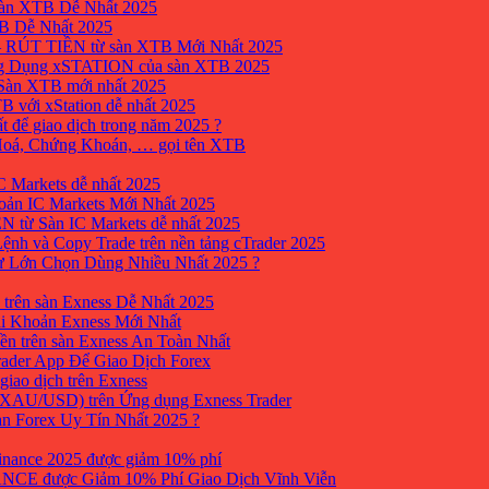
sàn XTB Dễ Nhất 2025
B Dễ Nhất 2025
 RÚT TIỀN từ sàn XTB Mới Nhất 2025
ng Dụng xSTATION của sàn XTB 2025
Sàn XTB mới nhất 2025
B với xStation dễ nhất 2025
 để giao dịch trong năm 2025 ?
 Hoá, Chứng Khoán, … gọi tên XTB
 Markets dễ nhất 2025
ản IC Markets Mới Nhất 2025
từ Sàn IC Markets dễ nhất 2025
nh và Copy Trade trên nền tảng cTrader 2025
ư Lớn Chọn Dùng Nhiều Nhất 2025 ?
trên sàn Exness Dễ Nhất 2025
i Khoản Exness Mới Nhất
ền trên sàn Exness An Toàn Nhất
ader App Để Giao Dịch Forex
iao dịch trên Exness
XAU/USD) trên Ứng dụng Exness Trader
àn Forex Uy Tín Nhất 2025 ?
inance 2025 được giảm 10% phí
ANCE được Giảm 10% Phí Giao Dịch Vĩnh Viễn