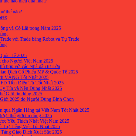
ư thế nào hiệu quả nhất?
như thế nào?
orex
ông và Có Lãi trong Năm 2025
Công
yTrade với Trade bằng Robot và Tự Trade
công
Quốc Tế 2025
t cho Người Việt Nam 2025
hù hợp với các Nhà đầu tư Lớn
Giao Dịch Cổ Phiếu Mỹ & Quốc Tế 2025
ịch VÀNG Tốt Nhất 2025
 CFD Tiền Điện Tử Tốt Nhất 2025
 Uy Tín và Nên Dùng Nhất 2025
hế Giới tin dùng 2025
 Giới 2025 do Người Dùng Bình Chọn
n qua Ngân Hàng tại Việt Nam Tốt Nhất 2025
ược thế giới tin dùng 2025
Được Yêu Thích Nhất Việt Nam 2025
ỗ Trợ Tiếng Việt Tốt Nhất 2025
 Tảng Giao Dịch Xuất Sắc 2025