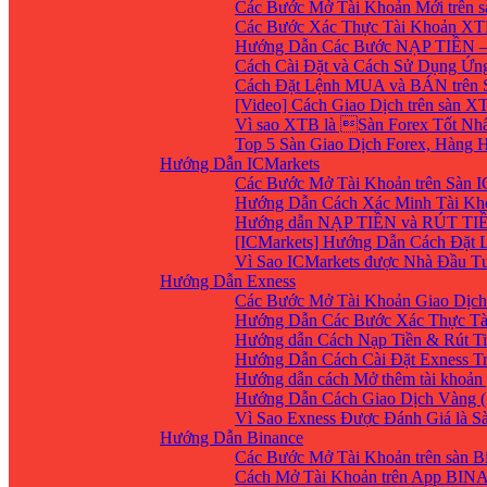
Các Bước Mở Tài Khoản Mới trên 
Các Bước Xác Thực Tài Khoản XT
Hướng Dẫn Các Bước NẠP TIỀN –
Cách Cài Đặt và Cách Sử Dụng Ứ
Cách Đặt Lệnh MUA và BÁN trên 
[Video] Cách Giao Dịch trên sàn XT
Vì sao XTB là Sàn Forex Tốt Nhất
Top 5 Sàn Giao Dịch Forex, Hàng
Hướng Dẫn ICMarkets
Các Bước Mở Tài Khoản trên Sàn IC
Hướng Dẫn Cách Xác Minh Tài Kho
Hướng dẫn NẠP TIỀN và RÚT TIỀN 
[ICMarkets] Hướng Dẫn Cách Đặt Lệ
Vì Sao ICMarkets được Nhà Đầu T
Hướng Dẫn Exness
Các Bước Mở Tài Khoản Giao Dịch 
Hướng Dẫn Các Bước Xác Thực Tà
Hướng dẫn Cách Nạp Tiền & Rút Ti
Hướng Dẫn Cách Cài Đặt Exness Tr
Hướng dẫn cách Mở thêm tài khoản g
Hướng Dẫn Cách Giao Dịch Vàng (
Vì Sao Exness Được Đánh Giá là S
Hướng Dẫn Binance
Các Bước Mở Tài Khoản trên sàn B
Cách Mở Tài Khoản trên App BIN