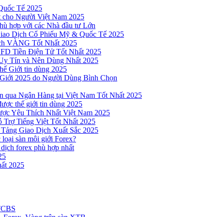
Quốc Tế 2025
t cho Người Việt Nam 2025
hù hợp với các Nhà đầu tư Lớn
Giao Dịch Cổ Phiếu Mỹ & Quốc Tế 2025
ịch VÀNG Tốt Nhất 2025
 CFD Tiền Điện Tử Tốt Nhất 2025
Uy Tín và Nên Dùng Nhất 2025
hế Giới tin dùng 2025
 Giới 2025 do Người Dùng Bình Chọn
n qua Ngân Hàng tại Việt Nam Tốt Nhất 2025
ược thế giới tin dùng 2025
Được Yêu Thích Nhất Việt Nam 2025
 Trợ Tiếng Việt Tốt Nhất 2025
 Tảng Giao Dịch Xuất Sắc 2025
loại sàn môi giới Forex?
 dịch forex phù hợp nhất
25
ất 2025
 TCBS