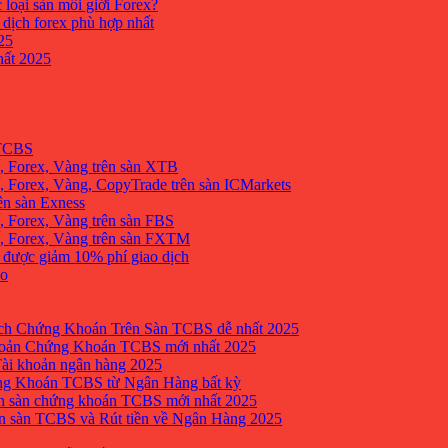
 loại sàn môi giới Forex?
 dịch forex phù hợp nhất
25
ất 2025
 TCBS
, Forex, Vàng trên sàn XTB
 Forex, Vàng, CopyTrade trên sàn ICMarkets
ên sàn Exness
 Forex, Vàng trên sàn FBS
, Forex, Vàng trên sàn FXTM
e được giảm 10% phí giao dịch
no
h Chứng Khoán Trên Sàn TCBS dễ nhất 2025
oản Chứng Khoán TCBS mới nhất 2025
Tài khoản ngân hàng 2025
ng Khoán TCBS từ Ngân Hàng bất kỳ
n sàn chứng khoán TCBS mới nhất 2025
 sàn TCBS và Rút tiền về Ngân Hàng 2025