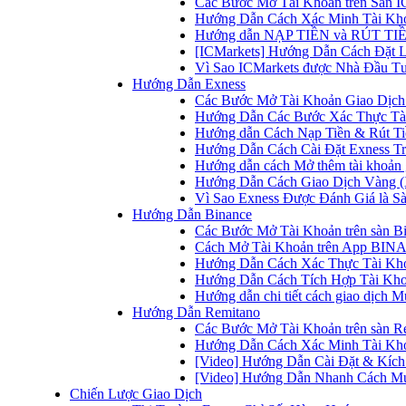
Các Bước Mở Tài Khoản trên Sàn IC
Hướng Dẫn Cách Xác Minh Tài Kho
Hướng dẫn NẠP TIỀN và RÚT TIỀN 
[ICMarkets] Hướng Dẫn Cách Đặt Lệ
Vì Sao ICMarkets được Nhà Đầu T
Hướng Dẫn Exness
Các Bước Mở Tài Khoản Giao Dịch 
Hướng Dẫn Các Bước Xác Thực Tài
Hướng dẫn Cách Nạp Tiền & Rút Tiề
Hướng Dẫn Cách Cài Đặt Exness Tr
Hướng dẫn cách Mở thêm tài khoản g
Hướng Dẫn Cách Giao Dịch Vàng (
Vì Sao Exness Được Đánh Giá là Sà
Hướng Dẫn Binance
Các Bước Mở Tài Khoản trên sàn B
Cách Mở Tài Khoản trên App BINA
Hướng Dẫn Cách Xác Thực Tài Kh
Hướng Dẫn Cách Tích Hợp Tài Kho
Hướng dẫn chi tiết cách giao dịch
Hướng Dẫn Remitano
Các Bước Mở Tài Khoản trên sàn R
Hướng Dẫn Cách Xác Minh Tài Kho
[Video] Hướng Dẫn Cài Đặt & Kích 
[Video] Hướng Dẫn Nhanh Cách Mu
Chiến Lược Giao Dịch