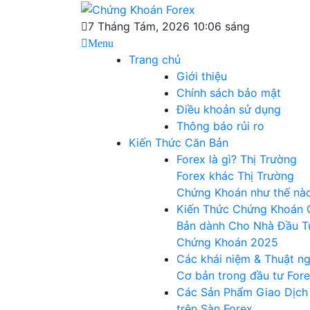
Skip
Chứng Khoán
to
Blog chia sẻ về Chứng Khoán và Forex
7 Tháng Tám, 2026 10:06 sáng
content
Menu
Forex
Trang chủ
Giới thiệu
Chính sách bảo mật
Điều khoản sử dụng
Thông báo rủi ro
Kiến Thức Căn Bản
Forex là gì? Thị Trường
Forex khác Thị Trường
Chứng Khoán như thế nà
Kiến Thức Chứng Khoán 
Bản dành Cho Nhà Đầu T
Chứng Khoán 2025
Các khái niệm & Thuật n
Cơ bản trong đầu tư For
Các Sản Phẩm Giao Dịch
trên Sàn Forex