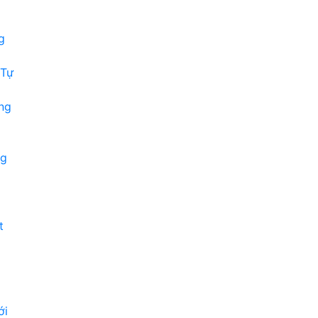
g
 Tự
ng
ng
t
ới