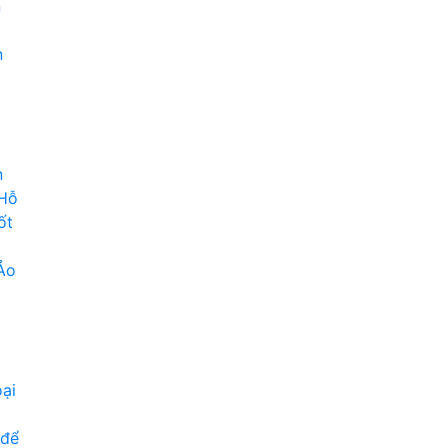
n
n
n
 Hỗ
ốt
Ảo
ại
 để