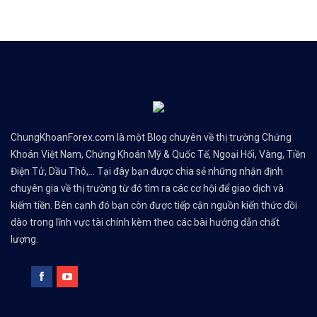
ChungKhoanForex.com là một Blog chuyên về thị trường Chứng
Khoán Việt Nam, Chứng Khoán Mỹ & Quốc Tế, Ngoại Hối, Vàng, Tiền
Điện Tử, Dầu Thô,... Tại đây bạn được chia sẻ những nhận định
chuyên gia về thị trường từ đó tìm ra các cơ hội để giao dịch và
kiếm tiền. Bên cạnh đó bạn còn được tiếp cận nguồn kiến thức dồi
dào trong lĩnh vực tài chính kèm theo các bài hướng dẫn chất
lượng.