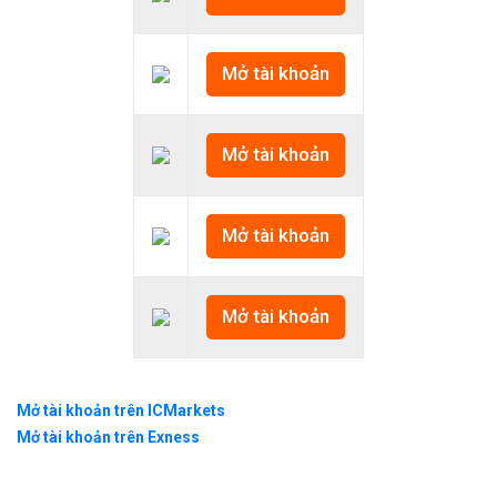
Mở tài khoản
Mở tài khoản
Mở tài khoản
Mở tài khoản
Mở tài khoản trên ICMarkets
Mở tài khoản trên Exness