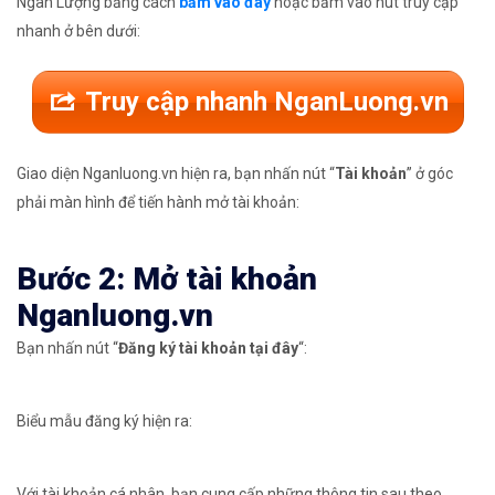
Ngân Lượng bằng cách
bấm vào đây
hoặc bấm vào nút truy cập
nhanh ở bên dưới:
Truy cập nhanh NganLuong.vn
Giao diện Nganluong.vn hiện ra, bạn nhấn nút “
Tài khoản
” ở góc
phải màn hình để tiến hành mở tài khoản:
Bước 2: Mở tài khoản
Nganluong.vn
Bạn nhấn nút “
Đăng ký tài khoản tại đây
“:
Biểu mẫu đăng ký hiện ra:
Với tài khoản cá nhân, bạn cung cấp những thông tin sau theo