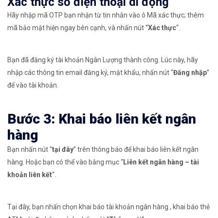
Xác thực số điện thoại di động
Hãy nhập mã OTP bạn nhận từ tin nhắn vào ô Mã xác thực; thêm
mã bảo mật hiện ngay bên cạnh, và nhấn nút “
Xác thực
“.
Bạn đã đăng ký tài khoản Ngân Lượng thành công. Lúc này, hãy
nhập các thông tin email đăng ký, mật khẩu, nhấn nút “
Đăng nhập
”
để vào tài khoản.
Bước 3: Khai báo liên kết ngân
hàng
Bạn nhấn nút “
tại đây
” trên thông báo để khai báo liên kết ngân
hàng. Hoặc bạn có thể vào bằng mục “
Liên kết ngân hàng – tài
khoản liên kết
“.
Tại đây, bạn nhấn chọn khai báo tài khoản ngân hàng , khai báo thẻ