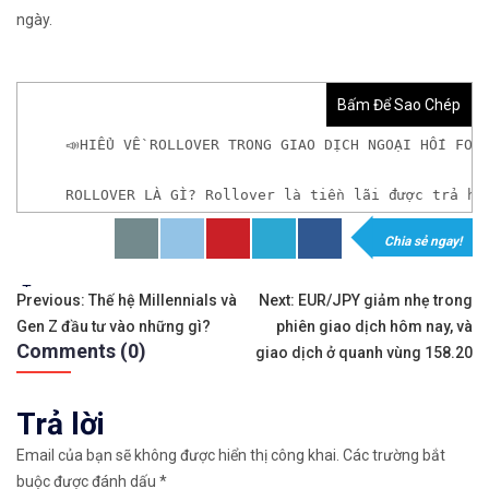
ngày.
Bấm Để Sao Chép
📣HIỂU VỀ ROLLOVER TRONG GIAO DỊCH NGOẠI HỐI FOR
ROLLOVER LÀ GÌ? Rollover là tiền lãi được trả ho
Chia sẻ ngay!
𝘟𝘦𝘮 𝘤𝘩𝘪 𝘵𝘪ế𝘵: https://chungkhoanforex.com/hi
Tags:
Điều
✨🏆𝐌ở 𝐭à𝐢 𝐤𝐡𝐨ả𝐧 𝐠𝐢𝐚𝐨 𝐝ị𝐜𝐡 𝐭ạ𝐢 𝐜á𝐜 𝐬à𝐧 𝐭ố𝐭 𝐧𝐡ấ𝐭 𝐭𝐡ế 𝐠𝐢ớ
Previous:
Thế hệ Millennials và
Next:
EUR/JPY giảm nhẹ trong
Gen Z đầu tư vào những gì?
phiên giao dịch hôm nay, và
hướng
✅𝘔ở 𝘵à𝘪 𝘬𝘩𝘰ả𝘯 𝘵𝘳ê𝘯 𝘴à𝘯 𝘧𝘰𝘳𝘦𝘹 𝘌𝘹𝘯𝘦𝘴𝘴 𝘜
Comments (0)
giao dịch ở quanh vùng 158.20
bài
✅𝘔ở 𝘵à𝘪 𝘬𝘩𝘰ả𝘯 𝘵𝘳ê𝘯 𝘴à𝘯 𝘐𝘊𝘔𝘢𝘳𝘬𝘦𝘵𝘴 𝘯ổ𝘪 𝘵𝘪ế
Trả lời
viết
✅𝘔ở 𝘵à𝘪 𝘬𝘩𝘰ả𝘯 𝘵𝘳ê𝘯 𝘴à𝘯 𝘉𝘪𝘯𝘢𝘯𝘤𝘦 𝘯ổ𝘪 𝘵𝘪ế𝘯𝘨 𝘯
Email của bạn sẽ không được hiển thị công khai.
Các trường bắt
buộc được đánh dấu
*