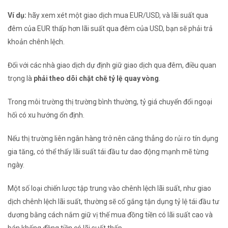
Ví dụ:
hãy xem xét một giao dịch mua
EUR/USD,
và lãi suất qua
đêm của
EUR
thấp hơn lãi suất qua đêm của
USD, bạn sẽ phải trả
khoản chênh lệch.
Đối với các nhà giao dịch dự định giữ giao dịch qua đêm, điều quan
trọng là
phải theo dõi chặt chẽ tỷ lệ quay vòng
.
Trong môi trường thị trường bình thường, tỷ giá chuyển đổi ngoại
hối có xu hướng ổn định.
Nếu thị trường liên ngân hàng trở nên căng thẳng do rủi ro tín dụng
gia tăng, có thể thấy lãi suất tái đầu tư dao động mạnh mẽ từng
ngày.
Một số loại chiến lược tập trung vào chênh lệch lãi suất, như
giao
dịch chênh
lệch lãi suất, thường sẽ cố gắng tận dụng tỷ lệ tái đầu tư
dương bằng cách nắm giữ vị thế mua đồng tiền có lãi suất cao và
bán khống
đồng tiền có lãi suất thấp.