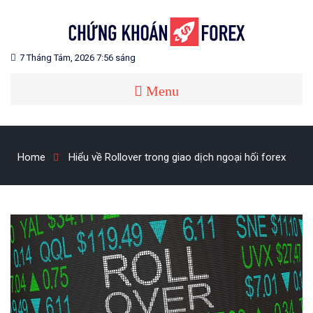
Skip
to
content
Blog chia sẻ về Chứng Khoán và Forex
CHỨNG KHOÁN FOREX
7 Tháng Tám, 2026 7:56 sáng
Menu
Home
Hiểu về Rollover trong giao dịch ngoại hối forex