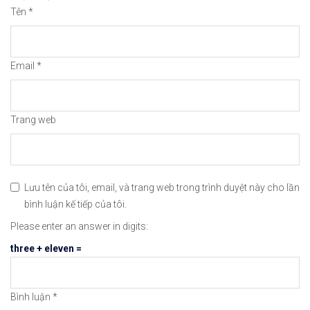
🔗https://chungkhoanforex.com/hieu-ve-rollover-t
Tên
*
😘Cảm ơn bạn đã xem thông tin😘🍀🤗Chúc bạn giao 
Email
*
#icmarkets #binance #exness #taichinh #dautu #fo
Trang web
Lưu tên của tôi, email, và trang web trong trình duyệt này cho lần
bình luận kế tiếp của tôi.
Please enter an answer in digits:
three + eleven =
Bình luận
*