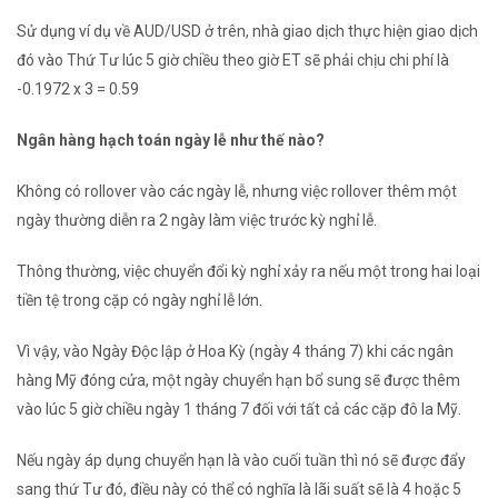
Sử dụng ví dụ về AUD/USD ở trên, nhà giao dịch thực hiện giao dịch
đó vào Thứ Tư lúc 5 giờ chiều theo giờ ET sẽ phải chịu chi phí là
-0.1972 x 3 = 0.59
Ngân hàng hạch toán ngày lễ như thế nào?
Không có rollover vào các ngày lễ, nhưng việc rollover thêm một
ngày thường diễn ra 2 ngày làm việc trước kỳ nghỉ lễ.
Thông thường, việc chuyển đổi kỳ nghỉ xảy ra nếu một trong hai loại
tiền tệ trong cặp có ngày nghỉ lễ lớn.
Vì vậy, vào Ngày Độc lập ở Hoa Kỳ (ngày 4 tháng 7) khi các ngân
hàng Mỹ đóng cửa, một ngày chuyển hạn bổ sung sẽ được thêm
vào lúc 5 giờ chiều ngày 1 tháng 7 đối với tất cả các cặp đô la Mỹ.
Nếu ngày áp dụng chuyển hạn là vào cuối tuần thì nó sẽ được đẩy
sang thứ Tư đó, điều này có thể có nghĩa là lãi suất sẽ là 4 hoặc 5