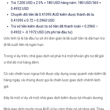
Trả 7,200 USD x 2.5% = 180 USD hàng năm. 180 USD/365 =
0.4932 USD
Chuyển đổi tiền lãi 0.41095 AUD kiếm được thành đô la.
0.41095 x 0.72 = 0.2960 USD
Trừ số tiền kiếm được từ số tiền đã thanh toán = 0.2960 –
0.4932 = -0.1972 USD (
chi phí tái đầu tư)
Ước tính tỷ lệ tái đầu tư sẽ chỉ đơn giản là lãi suất tiền tệ dài hạn trừ
đi lãi suất tiền tệ ngắn hạn.
Trong ví dụ trên, nhà giao dịch sẽ phải trả một khoản ghi nợ để giữ
vị thế đó mở hàng đêm.
Có các chiến lược ngoại hối được xây dựng xoay quanh việc kiếm lãi
hàng ngày, và chúng được gọi là chiến lược giao dịch chênh lệch
giá.
Đây là một ví dụ về một nhà giao dịch kiếm được lợi nhuận dương.
Nhà giao dịch muốn mua AUD vì họ cảm thấy nó sẽ tăng giá. Thay