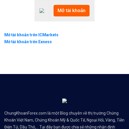
Mở tài khoản
Mở tài khoản trên ICMarkets
Mở tài khoản trên Exness
ChungKhoanForex.com là một Blog chuyên về thị trường Chứng
Khoán Việt Nam, Chứng Khoán Mỹ & Quốc Tế, Ngoại Hối, Vàng, Tiền
Điện Tử, Dầu Thô,... Tại đây bạn được chia sẻ những nhận định