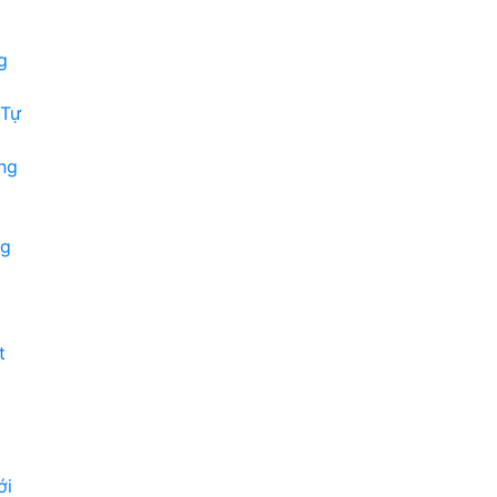
g
 Tự
ng
ng
t
ới