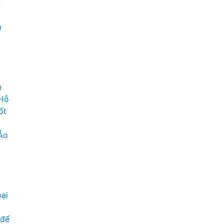
n
n
n
 Hỗ
ốt
Ảo
ại
 để