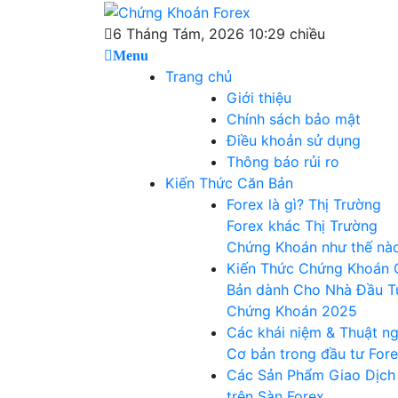
Skip
Chứng Khoán
to
Blog chia sẻ về Chứng Khoán và Forex
6 Tháng Tám, 2026 10:29 chiều
content
Menu
Forex
Trang chủ
Giới thiệu
Chính sách bảo mật
Điều khoản sử dụng
Thông báo rủi ro
Kiến Thức Căn Bản
Forex là gì? Thị Trường
Forex khác Thị Trường
Chứng Khoán như thế nà
Kiến Thức Chứng Khoán 
Bản dành Cho Nhà Đầu T
Chứng Khoán 2025
Các khái niệm & Thuật n
Cơ bản trong đầu tư For
Các Sản Phẩm Giao Dịch
trên Sàn Forex