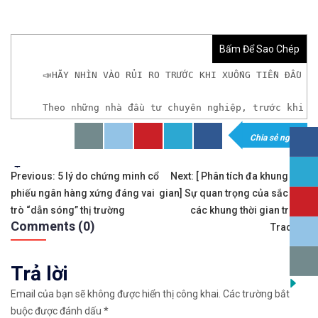
Bấm Để Sao Chép
📣HÃY NHÌN VÀO RỦI RO TRƯỚC KHI XUỐNG TIỀN ĐẦU T
Theo những nhà đầu tư chuyên nghiệp, trước khi q
Chia sẻ ngay!
𝘟𝘦𝘮 𝘤𝘩𝘪 𝘵𝘪ế𝘵: https://chungkhoanforex.com/h
Tags:
Điều
✨🏆𝐌ở 𝐭à𝐢 𝐤𝐡𝐨ả𝐧 𝐠𝐢𝐚𝐨 𝐝ị𝐜𝐡 𝐭ạ𝐢 𝐜á𝐜 𝐬à𝐧 𝐭ố𝐭 𝐧𝐡ấ𝐭 𝐭𝐡ế 𝐠𝐢ớ
Previous:
5 lý do chứng minh cổ
Next:
[ Phân tích đa khung thời
phiếu ngân hàng xứng đáng vai
gian] Sự quan trọng của sắc thái
hướng
✅𝘔ở 𝘵à𝘪 𝘬𝘩𝘰ả𝘯 𝘵𝘳ê𝘯 𝘴à𝘯 𝘧𝘰𝘳𝘦𝘹 𝘌𝘹𝘯𝘦𝘴𝘴 𝘜
trò “dẫn sóng” thị trường
các khung thời gian trong
Comments (0)
bài
Trading
✅𝘔ở 𝘵à𝘪 𝘬𝘩𝘰ả𝘯 𝘵𝘳ê𝘯 𝘴à𝘯 𝘐𝘊𝘔𝘢𝘳𝘬𝘦𝘵𝘴 𝘯ổ𝘪 𝘵𝘪ế
viết
Trả lời
✅𝘔ở 𝘵à𝘪 𝘬𝘩𝘰ả𝘯 𝘵𝘳ê𝘯 𝘴à𝘯 𝘉𝘪𝘯𝘢𝘯𝘤𝘦 𝘯ổ𝘪 𝘵𝘪ế𝘯𝘨 𝘯
Email của bạn sẽ không được hiển thị công khai.
Các trường bắt
🔗https://chungkhoanforex.com/hay-nhin-vao-rui-r
buộc được đánh dấu
*