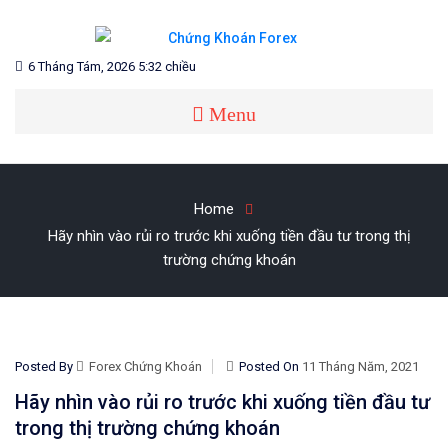
Skip
to
content
Blog chia sẻ về Chứng Khoán và Forex
CHỨNG KHOÁN FOREX
6 Tháng Tám, 2026 5:32 chiều
Menu
Home
Hãy nhìn vào rủi ro trước khi xuống tiền đầu tư trong thị
trường chứng khoán
Posted By
Forex Chứng Khoán
Posted On
11 Tháng Năm, 2021
Hãy nhìn vào rủi ro trước khi xuống tiền đầu tư
trong thị trường chứng khoán