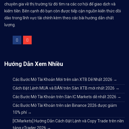
chuyên gia về thị trường từ đó tìm ra các cơ hội để giao dịch và
kiếm tiền. Bên cạnh đó bạn còn được tiếp cận nguồn kiến thức dồi
dào trong lĩnh vực tài chính kèm theo các bài hướng dẫn chất
lượng.
Hướng Dẫn Xem Nhiều
Các Bước Mở Tài Khoản Mới trên sàn XTB Dễ Nhất 2026
→
Cách Đặt Lệnh MUA và BÁN trên Sàn XTB mới nhất 2026
→
Các Bước Mở Tài Khoản trên Sàn IC Markets dễ nhất 2026
→
Các Bước Mở Tài Khoản trên sàn Binance 2026 được giảm
10% phí
→
[ICMarkets] Hướng Dẫn Cách Đặt Lệnh và Copy Trade trên nền
tảng cTrader 2026
→