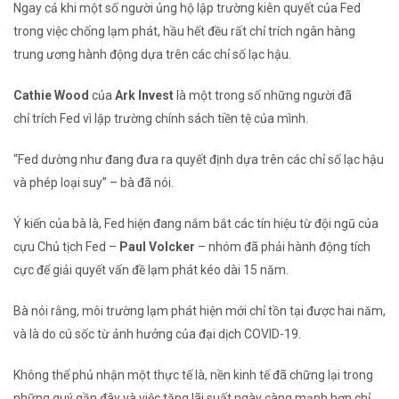
Ngay cả khi một số người ủng hộ lập trường kiên quyết của Fed
trong việc chống lạm phát, hầu hết đều rất chỉ trích ngân hàng
trung ương hành động dựa trên các chỉ số lạc hậu.
Cathie Wood
của
Ark Invest
là một trong số những người đã
chỉ trích Fed vì lập trường chính sách tiền tệ của mình.
“Fed dường như đang đưa ra quyết định dựa trên các chỉ số lạc hậu
và phép loại suy” – bà đã nói.
Ý kiến ​​của bà là, Fed hiện đang nắm bắt các tín hiệu từ đội ngũ của
cựu Chủ tịch Fed –
Paul Volcker
– nhóm đã phải hành động tích
cực để giải quyết vấn đề lạm phát kéo dài 15 năm.
Bà nói rằng, môi trường lạm phát hiện mới chỉ tồn tại được hai năm,
và là do cú sốc từ ảnh hưởng của đại dịch COVID-19.
Không thể phủ nhận một thực tế là, nền kinh tế đã chững lại trong
những quý gần đây và việc tăng lãi suất ngày càng mạnh hơn chỉ