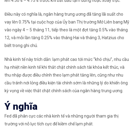
lên 4.50% – 4.75% trước khi bắt đầu tạm dừng hoặc xoay trục.
Điều này có nghĩa là, ngân hàng trung ương đã tăng lãi suất cho
vay lên 0.75% tại cuộc họp của Ủy ban Thị trường Mở Liên bang Mỹ
vào ngày 4 – 5 tháng 11, tiếp theo là một đợt tăng 0.5% vào tháng
12, và mỗi lần tăng 0.25% vào tháng Hai và tháng 3, Hatzius cho
biết trong ghi chú.
Nhà kinh tế này trích dẫn: lạm phát cao tới mức “khó chịu”, nhu cầu
hạ nhiệt nền kinh tế khi thắt chặt chính sách tài khóa kết thúc, và
thu nhập được điều chỉnh theo lạm phát tăng lên, cũng như nhu
cầu tránh nới lỏng điều kiện tài chính sớm là những lý do khiến ông
kỳ vọng về việc thắt chặt chính sách của ngân hàng trung ương.
Ý nghĩa
Fed đã phân cực các nhà kinh tế và những người tham gia thị
trường với nỗ lực tích cực để kiềm chế lạm phát.