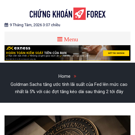
Skip
to
content
Blog chia sẻ về Chứng Khoán và Forex
CHỨNG KHOÁN FOREX
9 Tháng Tám, 2026 3:07 chiều
Menu
Home
Goldman Sachs tăng ước tính lãi suất của Fed lên mức cao
nhất là 5% với các đợt tăng kéo dài sau tháng 2 tới đây