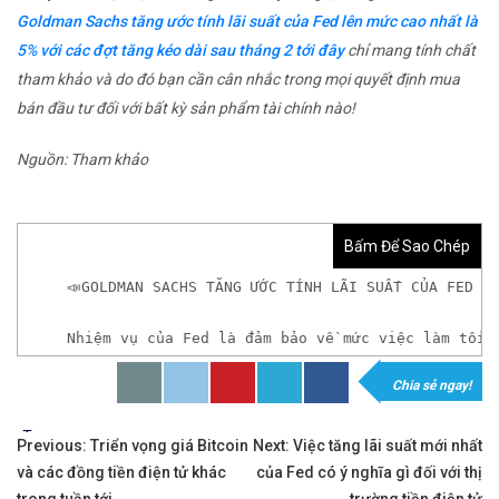
Goldman Sachs tăng ước tính lãi suất của Fed lên mức cao nhất là
5% với các đợt tăng kéo dài sau tháng 2 tới đây
chỉ mang tính chất
tham khảo và do đó bạn cần cân nhắc trong mọi quyết định mua
bán đầu tư đối với bất kỳ sản phẩm tài chính nào!
Nguồn: Tham khảo
Bấm Để Sao Chép
📣GOLDMAN SACHS TĂNG ƯỚC TÍNH LÃI SUẤT CỦA FED L
Nhiệm vụ của Fed là đảm bảo về mức việc làm tối 
Chia sẻ ngay!
𝘟𝘦𝘮 𝘤𝘩𝘪 𝘵𝘪ế𝘵: https://chungkhoanforex.com/
Tags:
Điều
✨🏆Đầ𝐮 𝐭ư 𝐯à 𝐋ướ𝐭 𝐬ó𝐧𝐠 𝐜á𝐜 𝐜ổ 𝐩𝐡𝐢ế𝐮 𝐭𝐫ê𝐧 𝐭𝐡ị 𝐭𝐫ườ𝐧𝐠 𝐂
Previous:
Triển vọng giá Bitcoin
Next:
Việc tăng lãi suất mới nhất
và các đồng tiền điện tử khác
của Fed có ý nghĩa gì đối với thị
hướng
✅𝘔ở 𝘵à𝘪 𝘬𝘩𝘰ả𝘯 𝘵𝘳ê𝘯 𝘴à𝘯 𝘌𝘹𝘯𝘦𝘴𝘴 𝘜𝘺 𝘛í𝘯 𝘷