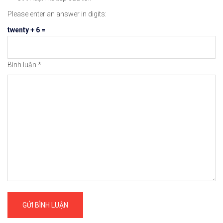
#icmarkets #exness #taichinh #dautu #chungkhoan 
Please enter an answer in digits:
twenty + 6 =
Bình luận
*