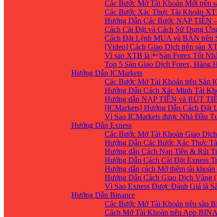
Các Bước Mở Tài Khoản Mới trên 
Các Bước Xác Thực Tài Khoản XT
Hướng Dẫn Các Bước NẠP TIỀN –
Cách Cài Đặt và Cách Sử Dụng Ứ
Cách Đặt Lệnh MUA và BÁN trên 
[Video] Cách Giao Dịch trên sàn XT
Vì sao XTB là Sàn Forex Tốt Nhất
Top 5 Sàn Giao Dịch Forex, Hàng
Hướng Dẫn ICMarkets
Các Bước Mở Tài Khoản trên Sàn IC
Hướng Dẫn Cách Xác Minh Tài Kho
Hướng dẫn NẠP TIỀN và RÚT TIỀN 
[ICMarkets] Hướng Dẫn Cách Đặt Lệ
Vì Sao ICMarkets được Nhà Đầu T
Hướng Dẫn Exness
Các Bước Mở Tài Khoản Giao Dịch 
Hướng Dẫn Các Bước Xác Thực Tà
Hướng dẫn Cách Nạp Tiền & Rút Ti
Hướng Dẫn Cách Cài Đặt Exness Tr
Hướng dẫn cách Mở thêm tài khoản g
Hướng Dẫn Cách Giao Dịch Vàng (
Vì Sao Exness Được Đánh Giá là S
Hướng Dẫn Binance
Các Bước Mở Tài Khoản trên sàn B
Cách Mở Tài Khoản trên App BIN