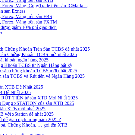
, Forex, Vàng trên sàn XTB
 Forex, Vàng, CopyTrade trên sàn ICMarkets
ên sàn Exness
 Forex, Vàng trên sàn FBS
, Forex, Vàng trên sàn FXTM
e được giảm 10% phí giao dịch
no
h Chứng Khoán Trên Sàn TCBS dễ nhất 2025
oản Chứng Khoán TCBS mới nhất 2025
Tài khoản ngân hàng 2025
ng Khoán TCBS từ Ngân Hàng bất kỳ
n sàn chứng khoán TCBS mới nhất 2025
 sàn TCBS và Rút tiền về Ngân Hàng 2025
sàn XTB Dễ Nhất 2025
B Dễ Nhất 2025
 RÚT TIỀN từ sàn XTB Mới Nhất 2025
ng Dụng xSTATION của sàn XTB 2025
Sàn XTB mới nhất 2025
B với xStation dễ nhất 2025
 để giao dịch trong năm 2025 ?
Hoá, Chứng Khoán, … gọi tên XTB