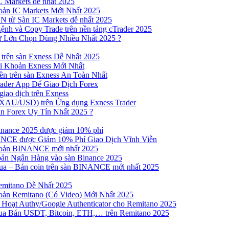
 Markets dễ nhất 2025
ản IC Markets Mới Nhất 2025
từ Sàn IC Markets dễ nhất 2025
nh và Copy Trade trên nền tảng cTrader 2025
ư Lớn Chọn Dùng Nhiều Nhất 2025 ?
trên sàn Exness Dễ Nhất 2025
 Khoản Exness Mới Nhất
n trên sàn Exness An Toàn Nhất
ader App Để Giao Dịch Forex
iao dịch trên Exness
XAU/USD) trên Ứng dụng Exness Trader
n Forex Uy Tín Nhất 2025 ?
inance 2025 được giảm 10% phí
NCE được Giảm 10% Phí Giao Dịch Vĩnh Viễn
oản BINANCE mới nhất 2025
ản Ngân Hàng vào sàn Binance 2025
 Mua – Bán coin trên sàn BINANCE mới nhất 2025
emitano Dễ Nhất 2025
ản Remitano (Có Video) Mới Nhất 2025
Hoạt Authy/Google Authenticator cho Remitano 2025
a Bán USDT, Bitcoin, ETH,… trên Remitano 2025