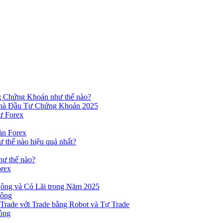
ng Chứng Khoán như thế nào?
hà Đầu Tư Chứng Khoán 2025
ư Forex
àn Forex
ư thế nào hiệu quả nhất?
hư thế nào?
orex
ông và Có Lãi trong Năm 2025
Công
yTrade với Trade bằng Robot và Tự Trade
ông