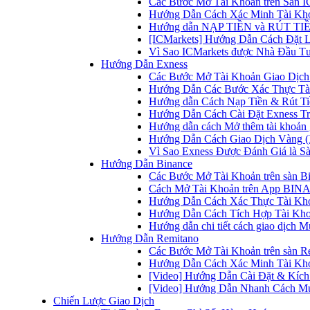
Các Bước Mở Tài Khoản trên Sàn IC
Hướng Dẫn Cách Xác Minh Tài Kho
Hướng dẫn NẠP TIỀN và RÚT TIỀN 
[ICMarkets] Hướng Dẫn Cách Đặt Lệ
Vì Sao ICMarkets được Nhà Đầu T
Hướng Dẫn Exness
Các Bước Mở Tài Khoản Giao Dịch 
Hướng Dẫn Các Bước Xác Thực Tài
Hướng dẫn Cách Nạp Tiền & Rút Tiề
Hướng Dẫn Cách Cài Đặt Exness Tr
Hướng dẫn cách Mở thêm tài khoản g
Hướng Dẫn Cách Giao Dịch Vàng (
Vì Sao Exness Được Đánh Giá là Sà
Hướng Dẫn Binance
Các Bước Mở Tài Khoản trên sàn B
Cách Mở Tài Khoản trên App BINA
Hướng Dẫn Cách Xác Thực Tài Kh
Hướng Dẫn Cách Tích Hợp Tài Kho
Hướng dẫn chi tiết cách giao dịch
Hướng Dẫn Remitano
Các Bước Mở Tài Khoản trên sàn R
Hướng Dẫn Cách Xác Minh Tài Kho
[Video] Hướng Dẫn Cài Đặt & Kích 
[Video] Hướng Dẫn Nhanh Cách Mu
Chiến Lược Giao Dịch