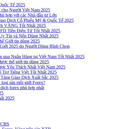
Quốc Tế 2025
t cho Người Việt Nam 2025
hù hợp với các Nhà đầu tư Lớn
Giao Dịch Cổ Phiếu Mỹ & Quốc Tế 2025
ịch VÀNG Tốt Nhất 2025
 CFD Tiền Điện Tử Tốt Nhất 2025
Uy Tín và Nên Dùng Nhất 2025
hế Giới tin dùng 2025
 Giới 2025 do Người Dùng Bình Chọn
n qua Ngân Hàng tại Việt Nam Tốt Nhất 2025
ược thế giới tin dùng 2025
Được Yêu Thích Nhất Việt Nam 2025
 Trợ Tiếng Việt Tốt Nhất 2025
 Tảng Giao Dịch Xuất Sắc 2025
loại sàn môi giới Forex?
 dịch forex phù hợp nhất
25
ất 2025
 TCBS