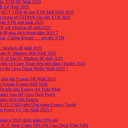
sàn XTB Dễ Nhất 2025
B Dễ Nhất 2025
 RÚT TIỀN từ sàn XTB Mới Nhất 2025
ng Dụng xSTATION của sàn XTB 2025
Sàn XTB mới nhất 2025
B với xStation dễ nhất 2025
 để giao dịch trong năm 2025 ?
 Hoá, Chứng Khoán, … gọi tên XTB
 Markets dễ nhất 2025
ản IC Markets Mới Nhất 2025
từ Sàn IC Markets dễ nhất 2025
nh và Copy Trade trên nền tảng cTrader 2025
ư Lớn Chọn Dùng Nhiều Nhất 2025 ?
trên sàn Exness Dễ Nhất 2025
i Khoản Exness Mới Nhất
ền trên sàn Exness An Toàn Nhất
ader App Để Giao Dịch Forex
iao dịch trên Exness
XAU/USD) trên Ứng dụng Exness Trader
àn Forex Uy Tín Nhất 2025 ?
inance 2025 được giảm 10% phí
ANCE được Giảm 10% Phí Giao Dịch Vĩnh Viễn