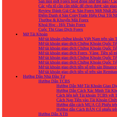
Sàn môi giới Forex hoạt động như thế nào? Các
Các yếu tố cần cân nhắc để chọn được sàn giao
Review Đánh Giá Các Sàn Forex Mới Nhất 20
Điểm Danh 4 Sàn CopyTrade Hiệu Quả Tốt Nh
Thưởng & Khuyến Mãi Forex
Khoá Học - Hội Thảo Forex
Cuộc Thi Giao Dịch Forex
Mở Tài Khoản
Mở tài khoản chứng khoán Việt Nam trên sàn
Mở tài khoản giao dịch Chứng Khoán Quốc Tế
Mở tài khoản giao dịch Chứng Khoán Quốc Tế,
Mở tài khoản giao dịch Forex, Vàng, Tiền số tr
Mở tài khoản giao dịch Chứng Khoán Quốc Tế,
Mở tài khoản giao dịch Chứng Khoán Quốc Tế
Mở tài khoản giao dịch tiền số trên sàn Binanc
Mở tài khoản giao dịch tiền số trên sàn Remita
Hướng Dẫn Nhà Đầu Tư
Hướng Dẫn TCBS
Hướng Dẫn Mở Tài Khoản Giao Dịc
Hướng Dẫn Cách Xác Minh Tài Kh
Cách liên kết Tài khoản TCBS với 
Cách Nạp Tiền vào Tài Khoản Chứ
Hướng dẫn cách MUA Cổ Phiếu trê
Hướng dẫn Cách BÁN Cổ phiếu trên
Hướng Dẫn XTB