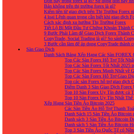
Đòn bẩy trong forex là gì? Sử dụng đòn bẩy nh
Bán khống trên thị trường forex là gì?
Kiếm tiền từ giao dịch trên Thị Trường Forex 
4 loại Lệnh quan trọng cần biết khi giao dịch F
Cách xác định xu hướng Thị Trường Forex
Tiết Lộ Bí Mật Đầu Tư Chứng Khoán Thành C
9 Bước Phải Làm để Giao Dịch Forex Thành 
CopyTrade, Social Trading là gì? So sánh Cop
3 Bước cần làm để áp dụng CopyTrade thành 
Sàn Giao Dịch
Danh Sách Bảng Xếp Hạng Các Sàn FOREX 
Top Các Sàn Forex Hỗ Trợ Tốt Nhấ
Top Các Sàn Forex Tốt Nhất 2025 p
Top Các Sàn Forex Mạnh Nhất về 
Top Các Sàn Forex Hỗ Trợ Giao D
Top các sàn Forex hỗ trợ giao dịch
Điểm Danh 3 Sàn Giao Dịch Forex
Top 10 Sàn Forex Uy Tín được cả T
Top 10 Sàn Forex Uy Tín Nhất Thế
Xếp Hạng Sàn Tiền Ảo Bitcoin 2025
Các Sàn Tiền Ảo Hỗ Trợ Thanh Toá
Danh Sách 15 Sàn Tiền Ảo Bitcoin đ
Danh sách 3 Sàn Tiền Ảo Bitcoin 
Danh sách 5 Sàn Tiền Ảo Bitcoin H
Top 3 Sàn Tiền Ảo Quốc Tế có Nền