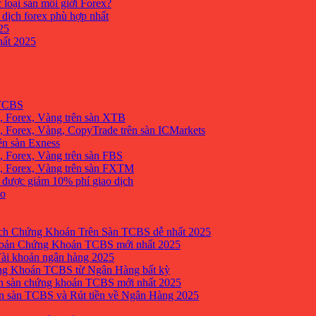
 loại sàn môi giới Forex?
 dịch forex phù hợp nhất
25
ất 2025
 TCBS
, Forex, Vàng trên sàn XTB
 Forex, Vàng, CopyTrade trên sàn ICMarkets
ên sàn Exness
 Forex, Vàng trên sàn FBS
, Forex, Vàng trên sàn FXTM
e được giảm 10% phí giao dịch
no
h Chứng Khoán Trên Sàn TCBS dễ nhất 2025
oản Chứng Khoán TCBS mới nhất 2025
Tài khoản ngân hàng 2025
ng Khoán TCBS từ Ngân Hàng bất kỳ
n sàn chứng khoán TCBS mới nhất 2025
 sàn TCBS và Rút tiền về Ngân Hàng 2025