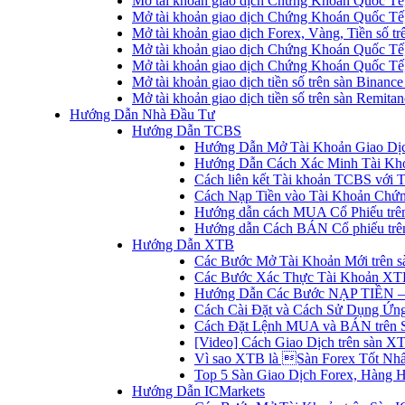
Mở tài khoản giao dịch Chứng Khoán Quốc Tế
Mở tài khoản giao dịch Chứng Khoán Quốc Tế,
Mở tài khoản giao dịch Forex, Vàng, Tiền số tr
Mở tài khoản giao dịch Chứng Khoán Quốc Tế,
Mở tài khoản giao dịch Chứng Khoán Quốc Tế
Mở tài khoản giao dịch tiền số trên sàn Binanc
Mở tài khoản giao dịch tiền số trên sàn Remita
Hướng Dẫn Nhà Đầu Tư
Hướng Dẫn TCBS
Hướng Dẫn Mở Tài Khoản Giao Dịc
Hướng Dẫn Cách Xác Minh Tài Kh
Cách liên kết Tài khoản TCBS với 
Cách Nạp Tiền vào Tài Khoản Chứ
Hướng dẫn cách MUA Cổ Phiếu trê
Hướng dẫn Cách BÁN Cổ phiếu trên
Hướng Dẫn XTB
Các Bước Mở Tài Khoản Mới trên 
Các Bước Xác Thực Tài Khoản XT
Hướng Dẫn Các Bước NẠP TIỀN –
Cách Cài Đặt và Cách Sử Dụng Ứ
Cách Đặt Lệnh MUA và BÁN trên 
[Video] Cách Giao Dịch trên sàn XT
Vì sao XTB là Sàn Forex Tốt Nhất
Top 5 Sàn Giao Dịch Forex, Hàng 
Hướng Dẫn ICMarkets