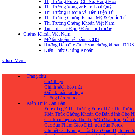
Thị Trường Forex, Chỉ Số, Hàng Hoá
Thị Trường Vàng & Kim Loại Quý
Thị Trường Bitcoin và Tiền Điện Tử
Thị Trường Chứng Khoán Mỹ & Quốc Tế
Thị Trường Chứng Khoán Việt Nam
Tin Tức Tác Động Đến Thị Trường
Chứng Khoán Việt Nam
Mở tài khoản trên sàn TCBS
Hướng Dẫn đầy đủ về sàn chứng khoán TCBS
Kiến Thức Chứng Khoán
Close Menu
Trang chủ
Giới thiệu
Chính sách bảo mật
Điều khoản sử dụng
Thông báo rủi ro
Kiến Thức Căn Bản
Forex là gì? Thị Trường Forex khác Thị Trườ
Kiến Thức Chứng Khoán Cơ Bản dành Cho N
Các khái niệm & Thuật ngữ Cơ bản trong đầu 
Các Sản Phẩm Giao Dịch trên Sàn Forex
Chi tiết các Khung Thời Gian Giao Dịch trên 