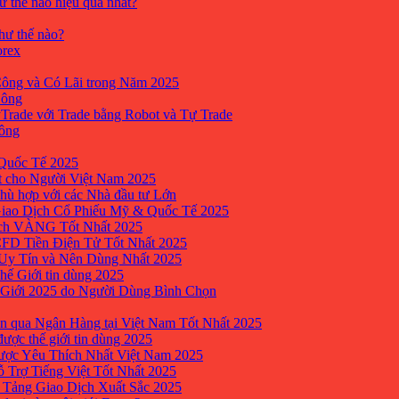
ư thế nào hiệu quả nhất?
như thế nào?
orex
ông và Có Lãi trong Năm 2025
Công
yTrade với Trade bằng Robot và Tự Trade
công
Quốc Tế 2025
t cho Người Việt Nam 2025
hù hợp với các Nhà đầu tư Lớn
Giao Dịch Cổ Phiếu Mỹ & Quốc Tế 2025
ịch VÀNG Tốt Nhất 2025
 CFD Tiền Điện Tử Tốt Nhất 2025
 Uy Tín và Nên Dùng Nhất 2025
hế Giới tin dùng 2025
 Giới 2025 do Người Dùng Bình Chọn
n qua Ngân Hàng tại Việt Nam Tốt Nhất 2025
ược thế giới tin dùng 2025
Được Yêu Thích Nhất Việt Nam 2025
ỗ Trợ Tiếng Việt Tốt Nhất 2025
 Tảng Giao Dịch Xuất Sắc 2025