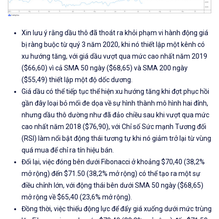
Xin lưu ý rằng dầu thô đã thoát ra khỏi phạm vi hành động giá
bị ràng buộc từ quý 3 năm 2020, khi nó thiết lập một kênh có
xu hướng tăng, với
giá dầu vượt qua mức cao nhất năm 2019
($66,60) vì cả SMA 50 ngày ($
68,65
) và SMA 200 ngày
($
55,49)
thiết lập
một độ dốc dương.
Giá dầu có thể tiếp tục thể hiện xu hướng tăng khi đợt phục hồi
gần đây loại bỏ mối đe dọa về sự hình thành mô hình hai đỉnh,
nhưng
dầu thô dường như đã đảo chiều sau khi vượt qua mức
cao nhất năm 2018 ($76,90), với
Chỉ số Sức mạnh Tương đối
(RSI)
làm nổi bật động thái tương tự khi nó giảm trở lại từ vùng
quá mua để chỉ ra tín hiệu bán.
Đổi lại, việc đóng bên dưới
Fibonacci ở khoảng $70,40 (38,2%
mở rộng) đến $71.50 (38,2% mở rộng) có thể tạo ra một sự
điều chỉnh lớn, với động thái bên dưới SMA 50 ngày ($6
8,65
)
mở rộng về $65,40 (23,6% mở rộng).
Đồng thời, việc thiếu động lực để đẩy giá xuống dưới mức
trùng