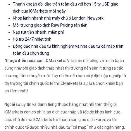
Thanh khoản dồi dào trên toàn cầu với hơn 15 tỷ USD giao
dịch qua ICMarkets mỗi ngày
Khớp lệnh nhanh nhờ máy chủ ở London, Newyork
Môi trường giao dịch Raw Pricing tân tiến
Nạp rút tiền nhanh, miễn phí
Hỗ trợ 24/7 nhiệt tình
Đông đảo nhà đầu tư kinh nghiệm và nhà đầu tư cá mập trên
toàn cầu chọn dùng
Nhược điểm của sàn ICMarkets:
Vì là sàn nổi tiếng và minh bạch
cũng như phí giao dịch thấp nhất thị trường nên sàn ít tung ra các
chương trình khuyến mãi. Tuy nhiên nếu bạn có ý định lập nghiệp từ
thị trường tài chính quốc tế thì ICMarkets là sự lựa chọn khiến bạn
an tâm nhất!
Ngoài sự uy tín và danh tiếng thuộc hàng nhất nhì trên thế giới,
ICMarkets còn có phí giao dịch cực thấp và tốc độ khớp lệnh cực
cao, nhờ đó mà ICMarkets trở thành sàn giao dịch Forex và tài
chính quốc tế được nhiều nhà đầu tư "cá mập" như các ngân hàng,