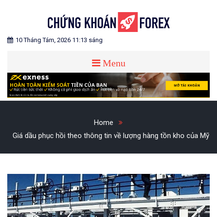
Skip
to
content
Blog chia sẻ về Chứng Khoán và Forex
CHỨNG KHOÁN FOREX
10 Tháng Tám, 2026 11:13 sáng
Menu
Home
Giá dầu phục hồi theo thông tin về lượng hàng tồn kho của Mỹ