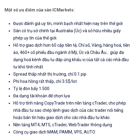
Một số ưu điểm của sàn ICMarkets:
Được đánh giá uy tín, minh bạch nhất hiện nay trên thế giới
Sàn có trụ sở chính tại Australia (Úc) và sở hữu nhiều giấy
phép uy tín của thế giới.
Hỗ trợ giao dịch hơn 60 cặp tiền tệ, Chỉ số, Vàng, hàng hoá, tiền
ảo, 460+ cổ phiếu đầu ngành ở Mỹ, Úc và Châu Âu... giúp đa
dạng hoá kênh đầu tư đáp ứng khẩu vị của tất cả các nhà đầu
tư khó tính nhất
Spread thấp nhất thị trường, chỉ 0.1 pip
Phí hoa hồng rất thấp, chỉ 3.5$/lot
Tỷ lệ đòn bẩy 1:500
Đa dạng tài khoản để chọn lựa
Hỗ trợ tính năng CopyTrade trên nền tảng cTrader, cho phép
nhà đầu tư sao chép lệnh giao dịch của các trader nổi tiếng
hoặc bán tín hiệu giao dịch cho các nhà đầu tư khác
Nền tảng MT4, MT5, cTrader, WebTrader thông dụng
Công cụ giao dịch MAM, PAMM, VPS, AUTO