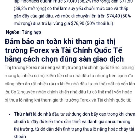
lặp Fibonacci quanh mức $70,40 (38,2% mở rộng) đến $71,50
(38,2% mở rộng)
có thể làm suy yếu chuỗi mức cao và thấp
gần đây của giá dầu, với mức di chuyển lên trên $
74,40 (50%
mở rộng)
đưa trở lại vùng giá $76,90 (50% thoái lui).
Nguồn: Tổng hợp
Đảm bảo an toàn khi tham gia thị
trường Forex và Tài Chính Quốc Tế
bằng cách chọn đúng sàn giao dịch
Thị trường Forex nói riêng và thị trường tài chính quốc tế nói chung
mang lại nhiều cơ hội kiếm tiền cho nhà đầu tư nhưng bên cạnh đó
cũng tiềm ẩn rất nhiều rủi ro khiến nhà đầu tư có thể mất cả vốn lẫn
lời. Có 2 nguyên nhân chính khiến nhà đầu tư có thể mất vốn hoặc
bị thua lỗ nặng khi tham gia thị trường Forex và Tài chính quốc tế:
Thứ nhất
là do nhà đầu tư sử dụng đòn bẩy cao trong khi chưa
chuẩn bị đầy đủ kiến thức cần thiết và đánh giá sai xu hướng
thị trường, từ đó dẫn đến tình trạng thua lỗ nặng hoặc cháy tài
khoản.