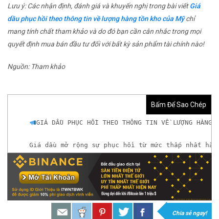
Lưu ý: Các nhận định, đánh giá và khuyến nghị trong bài viết
Giá
dầu phục hồi theo thông tin về lượng hàng tồn kho của Mỹ
chỉ
mang tính chất tham khảo và do đó bạn cần cân nhắc trong mọi
quyết định mua bán đầu tư đối với bất kỳ sản phẩm tài chính nào!
Nguồn: Tham khảo
Bấm Để Sao Chép
GIÁ DẦU PHỤC HỒI THEO THÔNG TIN VỀ LƯỢNG HÀNG 
Giá dầu mở rộng sự phục hồi từ mức thấp nhất hàn
𝘟𝘦𝘮 𝘤𝘩𝘪 𝘵𝘪ế𝘵: https://chungkhoanforex.com/gi
𝐗𝐨á 𝐛ỏ 𝐥𝐨 𝐥ắ𝐧𝐠 𝐤𝐡𝐢 𝐭𝐡𝐚𝐦 𝐠𝐢𝐚 𝐭𝐡ị 𝐭𝐫ườ𝐧𝐠 𝐭à𝐢 𝐜𝐡í𝐧𝐡 
𝘔ở 𝘵à𝘪 𝘬𝘩𝘰ả𝘯 𝘵𝘳ê𝘯 𝘴à𝘯 𝘌𝘹𝘯𝘦𝘴𝘴 𝘜𝘺 𝘛í𝘯 
Chia sẻ ngay!