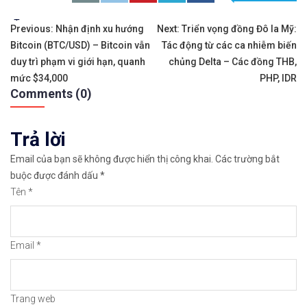
𝘔ở 𝘵à𝘪 𝘬𝘩𝘰ả𝘯 𝘵𝘳ê𝘯 𝘴à𝘯 𝘐𝘊𝘔𝘢𝘳𝘬𝘦𝘵𝘴 𝘯ổ𝘪 𝘵𝘪
Tags:
Điều
Previous:
Nhận định xu hướng
Next:
Triển vọng đồng Đô la Mỹ:
Bitcoin (BTC/USD) – Bitcoin vẫn
Tác động từ các ca nhiễm biến
hướng
𝘔ở 𝘵à𝘪 𝘬𝘩𝘰ả𝘯 𝘵𝘳ê𝘯 𝘴à𝘯 𝘉𝘪𝘯𝘢𝘯𝘤𝘦 𝘯ổ𝘪 𝘵𝘪ế𝘯𝘨 
duy trì phạm vi giới hạn, quanh
chủng Delta – Các đồng THB,
bài
mức $34,000
PHP, IDR
https://chungkhoanforex.com/gia-dau-phuc-hoi-t
Comments (0)
viết
Cảm ơn bạn đã xem thông tin
Chúc bạn giao 
Trả lời
#icmarkets #binance #exness #taichinh #dautu #fo
Email của bạn sẽ không được hiển thị công khai.
Các trường bắt
buộc được đánh dấu
*
Tên
*
Email
*
Trang web