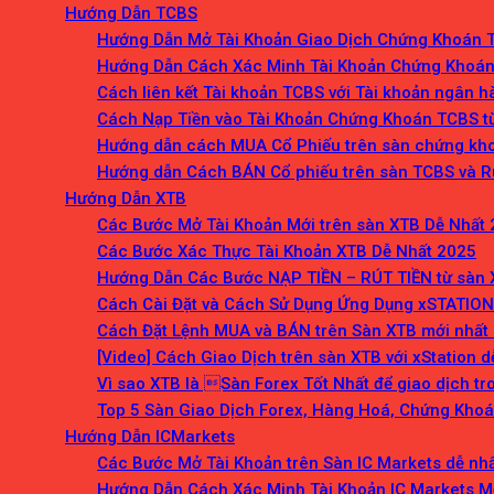
Hướng Dẫn TCBS
Hướng Dẫn Mở Tài Khoản Giao Dịch Chứng Khoán T
Hướng Dẫn Cách Xác Minh Tài Khoản Chứng Khoán
Cách liên kết Tài khoản TCBS với Tài khoản ngân 
Cách Nạp Tiền vào Tài Khoản Chứng Khoán TCBS t
Hướng dẫn cách MUA Cổ Phiếu trên sàn chứng kh
Hướng dẫn Cách BÁN Cổ phiếu trên sàn TCBS và R
Hướng Dẫn XTB
Các Bước Mở Tài Khoản Mới trên sàn XTB Dễ Nhất
Các Bước Xác Thực Tài Khoản XTB Dễ Nhất 2025
Hướng Dẫn Các Bước NẠP TIỀN – RÚT TIỀN từ sàn 
Cách Cài Đặt và Cách Sử Dụng Ứng Dụng xSTATION
Cách Đặt Lệnh MUA và BÁN trên Sàn XTB mới nhất
[Video] Cách Giao Dịch trên sàn XTB với xStation 
Vì sao XTB là Sàn Forex Tốt Nhất để giao dịch t
Top 5 Sàn Giao Dịch Forex, Hàng Hoá, Chứng Khoán
Hướng Dẫn ICMarkets
Các Bước Mở Tài Khoản trên Sàn IC Markets dễ nh
Hướng Dẫn Cách Xác Minh Tài Khoản IC Markets M