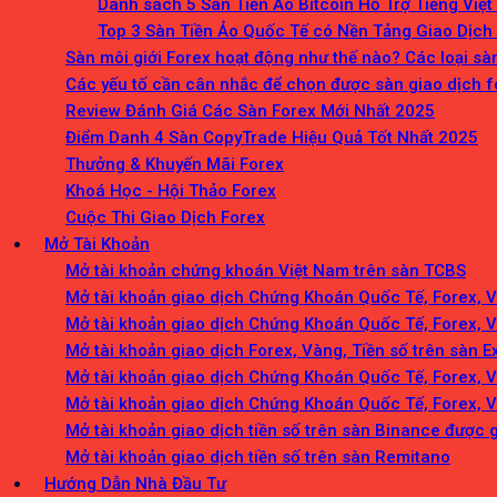
Danh sách 5 Sàn Tiền Ảo Bitcoin Hỗ Trợ Tiếng Việt
Top 3 Sàn Tiền Ảo Quốc Tế có Nền Tảng Giao Dịch
Sàn môi giới Forex hoạt động như thế nào? Các loại sà
Các yếu tố cần cân nhắc để chọn được sàn giao dịch f
Review Đánh Giá Các Sàn Forex Mới Nhất 2025
Điểm Danh 4 Sàn CopyTrade Hiệu Quả Tốt Nhất 2025
Thưởng & Khuyến Mãi Forex
Khoá Học - Hội Thảo Forex
Cuộc Thi Giao Dịch Forex
Mở Tài Khoản
Mở tài khoản chứng khoán Việt Nam trên sàn TCBS
Mở tài khoản giao dịch Chứng Khoán Quốc Tế, Forex, 
Mở tài khoản giao dịch Chứng Khoán Quốc Tế, Forex, 
Mở tài khoản giao dịch Forex, Vàng, Tiền số trên sàn 
Mở tài khoản giao dịch Chứng Khoán Quốc Tế, Forex, 
Mở tài khoản giao dịch Chứng Khoán Quốc Tế, Forex, 
Mở tài khoản giao dịch tiền số trên sàn Binance được 
Mở tài khoản giao dịch tiền số trên sàn Remitano
Hướng Dẫn Nhà Đầu Tư