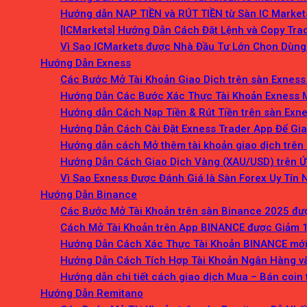
Hướng dẫn NẠP TIỀN và RÚT TIỀN từ Sàn IC Market
[ICMarkets] Hướng Dẫn Cách Đặt Lệnh và Copy Trad
Vì Sao ICMarkets được Nhà Đầu Tư Lớn Chọn Dùng
Hướng Dẫn Exness
Các Bước Mở Tài Khoản Giao Dịch trên sàn Exness
Hướng Dẫn Các Bước Xác Thực Tài Khoản Exness 
Hướng dẫn Cách Nạp Tiền & Rút Tiền trên sàn Exn
Hướng Dẫn Cách Cài Đặt Exness Trader App Để Gia
Hướng dẫn cách Mở thêm tài khoản giao dịch trên
Hướng Dẫn Cách Giao Dịch Vàng (XAU/USD) trên Ứ
Vì Sao Exness Được Đánh Giá là Sàn Forex Uy Tín 
Hướng Dẫn Binance
Các Bước Mở Tài Khoản trên sàn Binance 2025 đư
Cách Mở Tài Khoản trên App BINANCE được Giảm 1
Hướng Dẫn Cách Xác Thực Tài Khoản BINANCE mới
Hướng Dẫn Cách Tích Hợp Tài Khoản Ngân Hàng v
Hướng dẫn chi tiết cách giao dịch Mua – Bán coin
Hướng Dẫn Remitano