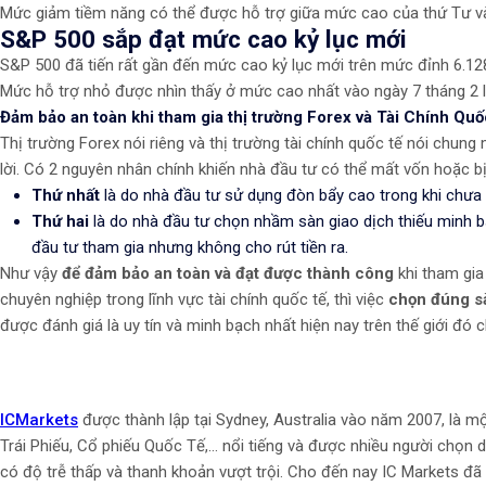
Mức giảm tiềm năng có thể được hỗ trợ giữa mức cao của thứ Tư v
​S&P 500 sắp đạt mức cao kỷ lục mới
S&P 500 đã tiến rất gần đến mức cao kỷ lục mới trên mức đỉnh 6.128
Mức hỗ trợ nhỏ được nhìn thấy ở mức cao nhất vào ngày 7 tháng 2 l
Đảm bảo an toàn khi tham gia thị trường Forex và Tài Chính Qu
Thị trường Forex nói riêng và thị trường tài chính quốc tế nói chung
lời. Có 2 nguyên nhân chính khiến nhà đầu tư có thể mất vốn hoặc bị 
Thứ nhất
là do nhà đầu tư sử dụng đòn bẩy cao trong khi chưa c
Thứ hai
là do nhà đầu tư chọn nhầm sàn giao dịch thiếu minh b
đầu tư tham gia nhưng không cho rút tiền ra.
Như vậy
để đảm bảo an toàn và đạt được thành công
khi tham gia
chuyên nghiệp trong lĩnh vực tài chính quốc tế, thì việc
chọn đúng sà
được đánh giá là uy tín và minh bạch nhất hiện nay trên thế giới đó c
ICMarkets
được thành lập tại Sydney, Australia vào năm 2007, là mộ
Trái Phiếu, Cổ phiếu Quốc Tế,... nổi tiếng và được nhiều người chọn
có độ trễ thấp và thanh khoản vượt trội. Cho đến nay IC Markets đã 