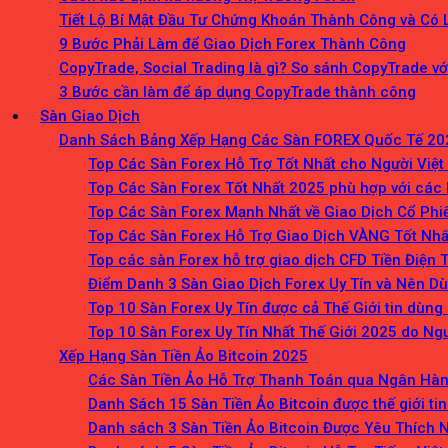
Tiết Lộ Bí Mật Đầu Tư Chứng Khoán Thành Công và Có 
9 Bước Phải Làm để Giao Dịch Forex Thành Công
CopyTrade, Social Trading là gì? So sánh CopyTrade v
3 Bước cần làm để áp dụng CopyTrade thành công
Sàn Giao Dịch
Danh Sách Bảng Xếp Hạng Các Sàn FOREX Quốc Tế 20
Top Các Sàn Forex Hỗ Trợ Tốt Nhất cho Người Việ
Top Các Sàn Forex Tốt Nhất 2025 phù hợp với các 
Top Các Sàn Forex Mạnh Nhất về Giao Dịch Cổ Phi
Top Các Sàn Forex Hỗ Trợ Giao Dịch VÀNG Tốt Nh
Top các sàn Forex hỗ trợ giao dịch CFD Tiền Điện 
Điểm Danh 3 Sàn Giao Dịch Forex Uy Tín và Nên D
Top 10 Sàn Forex Uy Tín được cả Thế Giới tin dùng
Top 10 Sàn Forex Uy Tín Nhất Thế Giới 2025 do Ng
Xếp Hạng Sàn Tiền Ảo Bitcoin 2025
Các Sàn Tiền Ảo Hỗ Trợ Thanh Toán qua Ngân Hàng
Danh Sách 15 Sàn Tiền Ảo Bitcoin được thế giới ti
Danh sách 3 Sàn Tiền Ảo Bitcoin Được Yêu Thích 