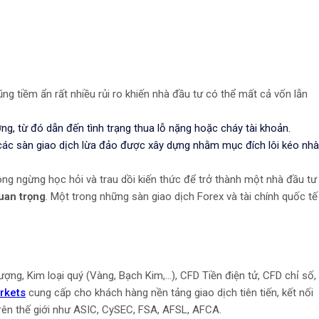
ng tiềm ẩn rất nhiều rủi ro khiến nhà đầu tư có thể mất cả vốn lẫn
ng, từ đó dẫn đến tình trạng thua lỗ nặng hoặc cháy tài khoản.
các sàn giao dịch lừa đảo được xây dựng nhằm mục đích lôi kéo nhà
ông ngừng học hỏi và trau dồi kiến thức để trở thành một nhà đầu tư
quan trọng
. Một trong những sàn giao dịch Forex và tài chính quốc tế
ng, Kim loại quý (Vàng, Bạch Kim,...), CFD Tiền điện tử, CFD chỉ số,
rkets
cung cấp cho khách hàng nền tảng giao dịch tiên tiến, kết nối
trên thế giới như ASIC, CySEC, FSA, AFSL, AFCA.