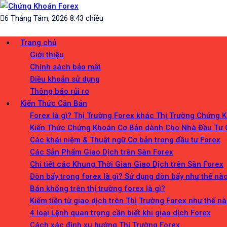
Skip
Chứng Khoán Forex
to
Blog chia sẻ về Chứng Khoán và Forex
6 Tháng Tám, 2026 8:43 chiều
content
Trang chủ
Giới thiệu
Chính sách bảo mật
Điều khoản sử dụng
Thông báo rủi ro
Kiến Thức Căn Bản
Forex là gì? Thị Trường Forex khác Thị Trường Chứng 
Kiến Thức Chứng Khoán Cơ Bản dành Cho Nhà Đầu Tư
Các khái niệm & Thuật ngữ Cơ bản trong đầu tư Forex
Các Sản Phẩm Giao Dịch trên Sàn Forex
Chi tiết các Khung Thời Gian Giao Dịch trên Sàn Forex
Đòn bẩy trong forex là gì? Sử dụng đòn bẩy như thế nà
Bán khống trên thị trường forex là gì?
Kiếm tiền từ giao dịch trên Thị Trường Forex như thế n
4 loại Lệnh quan trọng cần biết khi giao dịch Forex
Cách xác định xu hướng Thị Trường Forex