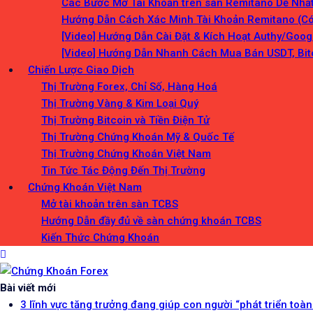
Các Bước Mở Tài Khoản trên sàn Remitano Dễ Nhấ
Hướng Dẫn Cách Xác Minh Tài Khoản Remitano (Có
[Video] Hướng Dẫn Cài Đặt & Kích Hoạt Authy/Goo
[Video] Hướng Dẫn Nhanh Cách Mua Bán USDT, Bit
Chiến Lược Giao Dịch
Thị Trường Forex, Chỉ Số, Hàng Hoá
Thị Trường Vàng & Kim Loại Quý
Thị Trường Bitcoin và Tiền Điện Tử
Thị Trường Chứng Khoán Mỹ & Quốc Tế
Thị Trường Chứng Khoán Việt Nam
Tin Tức Tác Động Đến Thị Trường
Chứng Khoán Việt Nam
Mở tài khoản trên sàn TCBS
Hướng Dẫn đầy đủ về sàn chứng khoán TCBS
Kiến Thức Chứng Khoán
Chứng Khoán Forex
Blog chia sẻ về Chứng Khoán và Forex
Bài viết mới
3 lĩnh vực tăng trưởng đang giúp con người “phát triển toàn