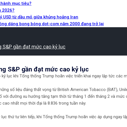
 thành mục tiêu?
m 2026?
tỷ USD từ dầu mỏ giữa khủng hoảng Iran
Bóng dáng bong bóng dot-com năm 2000 đang trở lại
 S&P gần đạt mức cao kỷ lục​​
g S&P gần đạt mức cao kỷ lục​​
kỷ lục khi Tổng thống Trump hoãn việc triển khai ngay lập tức các mứ
ng số liệu đáng thất vọng từ British American Tobacco (BAT), Unile
 số với đường xu hướng tăng tạm thời từ tháng 1 đến tháng 2 và mức 
ao nhất mọi thời đại là 8.836 trong tuần này.
ục thứ tư liên tiếp, khi Tổng thống Trump hoãn việc áp dụng ngay lậ