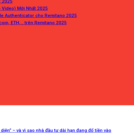
t 2025
 Video) Mới Nhất 2025
gle Authenticator cho Remitano 2025
coin, ETH,… trên Remitano 2025
 diện” – và vì sao nhà đầu tư dài hạn đang đổ tiền vào