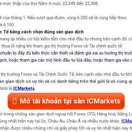
à mức thấp của thứ Năm ở mức 22,349 đến 22,308.
 của tháng 1. Nếu vượt qua được, vùng 6.200 sẽ là vùng tiếp theo.
à 6.100.
ốc Tế bằng cách chọn đúng sàn giao dịch
 mang lại nhiều cơ hội kiếm tiền cho nhà đầu tư nhưng bên cạnh đó cũ
thua lỗ nặng khi tham gia thị trường Forex và Tài chính quốc tế:
huẩn bị đầy đủ kiến thức cần thiết và đánh giá sai xu hướng thị trườ
ạch, hoặc tham gia các mô hình đầu tư lừa đảo, hoặc tham gia vào 
 thị trường Forex và Tài Chính Quốc Tế, bên cạnh việc nhà đầu tư kh
n giao dịch có uy tín và có danh tiếng trên thế giới là vô cùng 
hính là
ICMarkets
.
Mở tài khoản tại sàn ICMarkets
t trong những sàn giao dịch ngoại hối Forex, CFD, Hàng hoá, Năng Lượ
 dùng nhất hiện nay tại Úc, Châu Âu, Châu Á và nhiều nước khác.
ICMa
nhận được nhiều chứng chỉ và giấy phép tốt và uy tín nhất hiện nay 