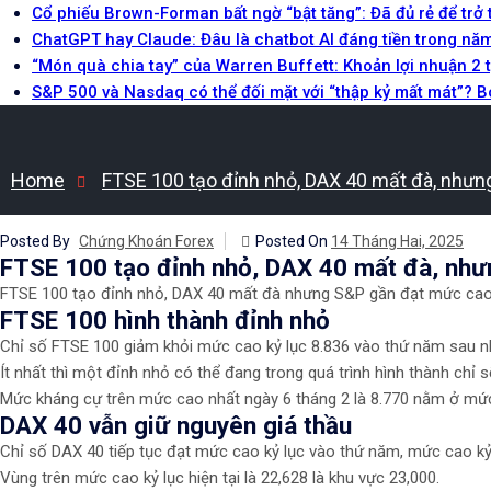
Cổ phiếu Brown-Forman bất ngờ “bật tăng”: Đã đủ rẻ để trở
ChatGPT hay Claude: Đâu là chatbot AI đáng tiền trong nă
“Món quà chia tay” của Warren Buffett: Khoản lợi nhuận 2 
S&P 500 và Nasdaq có thể đối mặt với “thập kỷ mất mát”? 
Home
FTSE 100 tạo đỉnh nhỏ, DAX 40 mất đà, nhưng
Posted By
Chứng Khoán Forex
Posted On
14 Tháng Hai, 2025
FTSE 100 tạo đỉnh nhỏ, DAX 40 mất đà, nhưn
​​​​​FTSE 100 tạo đỉnh nhỏ, DAX 40 mất đà nhưng S&P gần đạt mức cao 
​​​FTSE 100 hình thành đỉnh nhỏ
Chỉ số FTSE 100 giảm khỏi mức cao kỷ lục 8.836 vào thứ năm sau nhữ
Ít nhất thì một đỉnh nhỏ có thể đang trong quá trình hình thành chỉ
Mức kháng cự trên mức cao nhất ngày 6 tháng 2 là 8.770 nằm ở mức c
DAX 40 vẫn giữ nguyên giá thầu
Chỉ số DAX 40 tiếp tục đạt mức cao kỷ lục vào thứ năm, mức cao kỷ l
​Vùng trên mức cao kỷ lục hiện tại là 22,628 là khu vực 23,000.