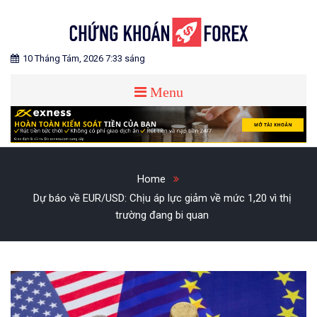
Skip
to
content
Blog chia sẻ về Chứng Khoán và Forex
CHỨNG KHOÁN FOREX
10 Tháng Tám, 2026 7:33 sáng
Menu
Home
Dự báo về EUR/USD: Chịu áp lực giảm về mức 1,20 vì thị
trường đang bi quan