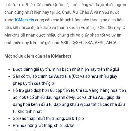
chỉ số, Trái Phiếu, Cổ phiếu Quốc Tế,... nổi tiếng và được nhiều người
chọn dùng nhất hiện nay tại Úc, Châu Âu, Châu Á và nhiều nước
khác.
ICMarkets
cung cấp cho khách hàng nền tảng giao dịch tiên
tiến, kết nối có độ trễ thấp và thanh khoản vượt trội. Cho đến nay IC
Markets đã nhận được nhiều chứng chỉ và giấy phép tốt và uy tín
nhất hiện nay trên thế giới như ASIC, CySEC, FSA, AFSL, AFCA.
Một số ưu điểm của sàn ICMarkets:
Được đánh giá uy tín, minh bạch nhất hiện nay trên thế giới
Sàn có trụ sở chính tại Australia (Úc) và sở hữu nhiều giấy
phép uy tín của thế giới.
Hỗ trợ giao dịch hơn 60 cặp tiền tệ, Chỉ số, Vàng, hàng hoá, tiền
ảo, 460+ cổ phiếu đầu ngành ở Mỹ, Úc và Châu Âu... giúp đa
dạng hoá kênh đầu tư đáp ứng khẩu vị của tất cả các nhà đầu
tư khó tính nhất
Spread thấp nhất thị trường, chỉ 0.1 pip
Phí hoa hồng rất thấp, chỉ 3.5$/lot