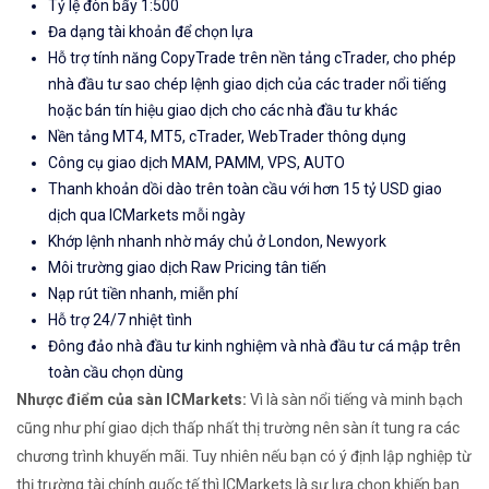
Tỷ lệ đòn bẩy 1:500
Đa dạng tài khoản để chọn lựa
Hỗ trợ tính năng CopyTrade trên nền tảng cTrader, cho phép
nhà đầu tư sao chép lệnh giao dịch của các trader nổi tiếng
hoặc bán tín hiệu giao dịch cho các nhà đầu tư khác
Nền tảng MT4, MT5, cTrader, WebTrader thông dụng
Công cụ giao dịch MAM, PAMM, VPS, AUTO
Thanh khoản dồi dào trên toàn cầu với hơn 15 tỷ USD giao
dịch qua ICMarkets mỗi ngày
Khớp lệnh nhanh nhờ máy chủ ở London, Newyork
Môi trường giao dịch Raw Pricing tân tiến
Nạp rút tiền nhanh, miễn phí
Hỗ trợ 24/7 nhiệt tình
Đông đảo nhà đầu tư kinh nghiệm và nhà đầu tư cá mập trên
toàn cầu chọn dùng
Nhược điểm của sàn ICMarkets:
Vì là sàn nổi tiếng và minh bạch
cũng như phí giao dịch thấp nhất thị trường nên sàn ít tung ra các
chương trình khuyến mãi. Tuy nhiên nếu bạn có ý định lập nghiệp từ
thị trường tài chính quốc tế thì ICMarkets là sự lựa chọn khiến bạn