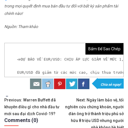
trong mọi quyết định mua bán đầu tư đối với bất kỳ sản phẩm tài
chính nào!
Nguồn: Tham khảo
Bấm Để Sao Chép
📣DỰ BÁO VỀ EUR/USD: CHỊU ÁP LỰC GIẢM VỀ MỨC 1,2
EUR/USD đã giảm từ các mức cao, chịu thua trước 
Chia sẻ ngay!
𝘟𝘦𝘮 𝘤𝘩𝘪 𝘵𝘪ế𝘵: https://chungkhoanforex.com/e
Tags:
Điều
✨🏆𝐗𝐨á 𝐛ỏ 𝐥𝐨 𝐥ắ𝐧𝐠 𝐤𝐡𝐢 𝐭𝐡𝐚𝐦 𝐠𝐢𝐚 𝐭𝐡ị 𝐭𝐫ườ𝐧𝐠 𝐭à𝐢 𝐜𝐡í𝐧𝐡 
Previous:
Warren Buffett đã
Next:
Ngày làm bảo vệ, tối
khuyên điều gì cho nhà đầu tư
nghiên cứu chứng khoán, người
hướng
✅𝘔ở 𝘵à𝘪 𝘬𝘩𝘰ả𝘯 𝘵𝘳ê𝘯 𝘴à𝘯 𝘌𝘹𝘯𝘦𝘴𝘴 𝘜𝘺 𝘛í𝘯 𝘷
mới sau đại dịch Covid-19?
đàn ông trở thành triệu phú sở
Comments (0)
bài
hữu 8 triệu USD nhưng người
✅𝘔ở 𝘵à𝘪 𝘬𝘩𝘰ả𝘯 𝘵𝘳ê𝘯 𝘴à𝘯 𝘐𝘊𝘔𝘢𝘳𝘬𝘦𝘵𝘴 𝘯ổ𝘪 𝘵𝘪ế
nhà không hề biết