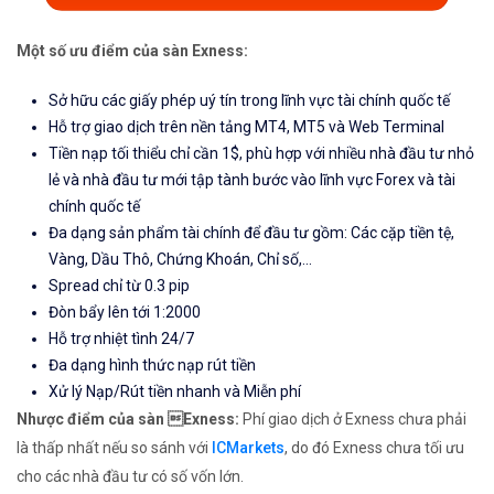
Một số ưu điểm của sàn Exness:
Sở hữu các giấy phép uý tín trong lĩnh vực tài chính quốc tế
Hỗ trợ giao dịch trên nền tảng MT4, MT5 và Web Terminal
Tiền nạp tối thiểu chỉ cần 1$, phù hợp với nhiều nhà đầu tư nhỏ
lẻ và nhà đầu tư mới tập tành bước vào lĩnh vực Forex và tài
chính quốc tế
Đa dạng sản phẩm tài chính để đầu tư gồm: Các cặp tiền tệ,
Vàng, Dầu Thô, Chứng Khoán, Chỉ số,...
Spread chỉ từ 0.3 pip
Đòn bẩy lên tới 1:2000
Hỗ trợ nhiệt tình 24/7
Đa dạng hình thức nạp rút tiền
Xử lý Nạp/Rút tiền nhanh và Miễn phí
Nhược điểm của sàn Exness:
Phí giao dịch ở Exness chưa phải
là thấp nhất nếu so sánh với
ICMarkets
, do đó Exness chưa tối ưu
cho các nhà đầu tư có số vốn lớn.