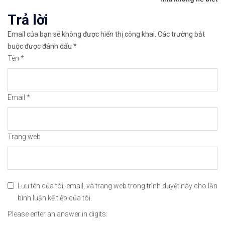
viết
Trả lời
✅𝘔ở 𝘵à𝘪 𝘬𝘩𝘰ả𝘯 𝘵𝘳ê𝘯 𝘴à𝘯 𝘉𝘪𝘯𝘢𝘯𝘤𝘦 𝘯ổ𝘪 𝘵𝘪ế𝘯𝘨 
Email của bạn sẽ không được hiển thị công khai.
Các trường bắt
🔗https://chungkhoanforex.com/eur-usd-du-bao-phe
buộc được đánh dấu
*
Tên
*
😘Cảm ơn bạn đã xem thông tin😘🍀🤗Chúc bạn giao 
#icmarkets #binance #exness #taichinh #dautu #fo
Email
*
Trang web
Lưu tên của tôi, email, và trang web trong trình duyệt này cho lần
bình luận kế tiếp của tôi.
Please enter an answer in digits: