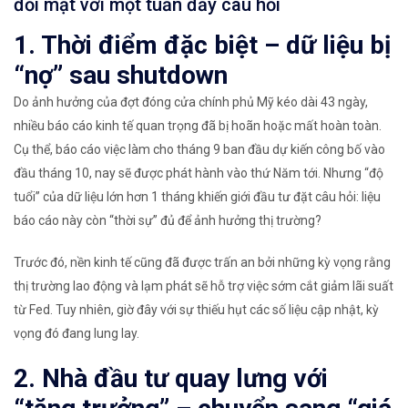
đối mặt với một tuần đầy câu hỏi
1. Thời điểm đặc biệt – dữ liệu bị
“nợ” sau shutdown
Do ảnh hưởng của đợt đóng cửa chính phủ Mỹ kéo dài 43 ngày,
nhiều báo cáo kinh tế quan trọng đã bị hoãn hoặc mất hoàn toàn.
Cụ thể, báo cáo việc làm cho tháng 9 ban đầu dự kiến công bố vào
đầu tháng 10, nay sẽ được phát hành vào thứ Năm tới. Nhưng “độ
tuổi” của dữ liệu lớn hơn 1 tháng khiến giới đầu tư đặt câu hỏi: liệu
báo cáo này còn “thời sự” đủ để ảnh hưởng thị trường?
Trước đó, nền kinh tế cũng đã được trấn an bởi những kỳ vọng rằng
thị trường lao động và lạm phát sẽ hỗ trợ việc sớm cắt giảm lãi suất
từ Fed. Tuy nhiên, giờ đây với sự thiếu hụt các số liệu cập nhật, kỳ
vọng đó đang lung lay.
2. Nhà đầu tư quay lưng với