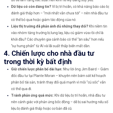
đó sẽ làm tăng xác suất nền kinh tế Mỹ đang suy yếu.
Dữ liệu có còn đáng tin?
Vì bị trì hoãn, có khả năng báo cáo bị
đánh giá thấp hơn – “mới nhất vẫn chưa tới” – nên nhà đầu tư
có thể bỏ qua hoặc giảm tác động của nó.
Liệu thị trường đã phản ánh đủ những thay đổi?
Khi niềm tin
vào nhóm tăng trưởng bị lung lay, liệu cú giảm vừa rồi chỉ là
khởi đầu? Các chuyên gia cảnh báo có thể “ăn sâu” hơn nếu
“sự hưng phấn” từ AI và lãi suất thấp biến mất dần.
4. Chiến lược cho nhà đầu tư
trong thời kỳ bất định
Giữ chiến lược phân bổ dài hạn:
Như lời ông Jim Baird – Giám
đốc đầu tư tại Plante Moran – khuyên nên bám sát kế hoạch
phân bổ tài sản, tránh thay đổi quá mạnh vì mỗi “cú sốc” vẫn
có thể qua đi.
Tránh phản ứng quá mức:
Khi dữ liệu bị trì hoãn, nhà đầu tư
nên cảnh giác với phản ứng bốc đồng – dễ bị sai hướng nếu số
liệu bị đánh giá thấp hoặc cơ bản đã cũ.