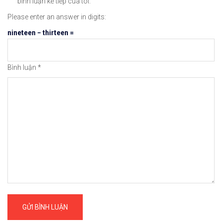
bình luận kế tiếp của tôi.
Please enter an answer in digits:
#icmarkets #exness #taichinh #dautu #chungkhoan 
nineteen − thirteen =
Bình luận
*