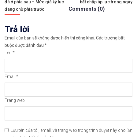
đã ở phía sau – Mức giá kỷ lục
bất chấp áp lực trong ngày
hướng
✅𝘔ở 𝘵à𝘪 𝘬𝘩𝘰ả𝘯 𝘵𝘳ê𝘯 𝘴à𝘯 𝘌𝘹𝘯𝘦𝘴𝘴 𝘜𝘺 𝘛í𝘯 𝘷
Comments (0)
đang chờ phía trước
bài
👉Sàn hỗ trợ giao dịch hơn 100+ cổ phiếu nổi tiế
Trả lời
viết
👉Thuộc top 3 sàn nổi tiếng thế giới, được nhiều
Email của bạn sẽ không được hiển thị công khai.
Các trường bắt
buộc được đánh dấu
*
👉Xem hướng dẫn đầy đủ tại: https://chungkhoanfo
Tên
*
✅𝘔ở 𝘵à𝘪 𝘬𝘩𝘰ả𝘯 𝘵𝘳ê𝘯 𝘴à𝘯 𝘯ổ𝘪 𝘵𝘪ế𝘯𝘨 𝘐𝘊𝘔𝘢𝘳𝘬𝘦
Email
*
👉Xem cách mở tài khoản trên sàn ICMarkets: http
👉Xem cách Nạp/Rút tiền từ sàn ICMarkets dễ nhất
Trang web
👉Xem cách Đặt Lệnh, Đóng Lệnh và CopyTrade với 
🔗https://chungkhoanforex.com/du-lieu-bi-tri-hoa
Lưu tên của tôi, email, và trang web trong trình duyệt này cho lần
😘Cảm ơn bạn đã xem thông tin😘🍀🤗Chúc bạn giao 