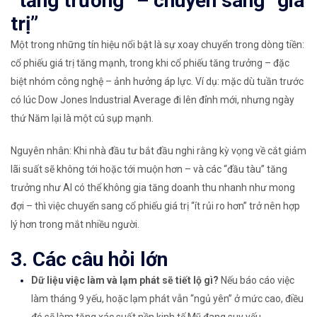
“tăng trưởng” – chuyển sang “giá
trị”
Một trong những tín hiệu nổi bật là sự xoay chuyển trong dòng tiền:
cổ phiếu giá trị tăng mạnh, trong khi cổ phiếu tăng trưởng – đặc
biệt nhóm công nghệ – ảnh hưởng áp lực. Ví dụ: mặc dù tuần trước
có lúc Dow Jones Industrial Average đi lên đỉnh mới, nhưng ngày
thứ Năm lại là một cú sụp mạnh.
Nguyên nhân: Khi nhà đầu tư bắt đầu nghi rằng kỳ vọng về cắt giảm
lãi suất sẽ không tới hoặc tới muộn hơn – và các “đầu tàu” tăng
trưởng như AI có thể không gia tăng doanh thu nhanh như mong
đợi – thì việc chuyển sang cổ phiếu giá trị “ít rủi ro hơn” trở nên hợp
lý hơn trong mắt nhiều người.
3. Các câu hỏi lớn
Dữ liệu việc làm và lạm phát sẽ tiết lộ gì?
Nếu báo cáo việc
làm tháng 9 yếu, hoặc lạm phát vẫn “ngủ yên” ở mức cao, điều