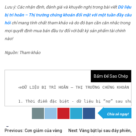
Lưu ý: Các nhận định, đánh giá và khuyến nghị trong bài viết
Dữ liệu
bị trì hoãn – Thị trường chứng khoán đối mặt với một tuần đầy câu
hỏi
chỉ mang tính chất tham khảo và do đó bạn cần cân nhắc trong
mọi quyết định mua bán đầu tư đối với bất kỳ sản phẩm tài chính
nào!
Nguồn: Tham khảo
Bấm Để Sao Chép
📣DỮ LIỆU BỊ TRÌ HOÃN – THỊ TRƯỜNG CHỨNG KHOÁN Đ
1. Thời điểm đặc biệt - dữ liệu bị “nợ” sau shut
Chia sẻ ngay!
𝘟𝘦𝘮 𝘤𝘩𝘪 𝘵𝘪ế𝘵: https://chungkhoanforex.com/d
Tags:
Điều
✨🏆Đầ𝐮 𝐭ư 𝐯à 𝐋ướ𝐭 𝐬ó𝐧𝐠 𝐜á𝐜 𝐜ổ 𝐩𝐡𝐢ế𝐮 𝐭𝐫ê𝐧 𝐭𝐡ị 𝐭𝐫ườ𝐧𝐠 𝐂
Previous:
Cơn giảm của vàng
Next:
Vàng bật lại sau đáy phiên,