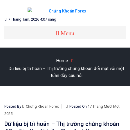
Skip
to
content
Blog chia sẻ về Chứng Khoán và Forex
CHỨNG KHOÁN FOREX
7 Tháng Tám, 2026 4:07 sáng
Menu
Home
Dữ liệu bị trì hoãn – Thị trường chứng khoán đối mặt với một
tuần đầy câu hỏi
Posted By
Chứng Khoán Forex
Posted On
17 Tháng Mười Một,
2025
Dữ liệu bị trì hoãn – Thị trường chứng khoán