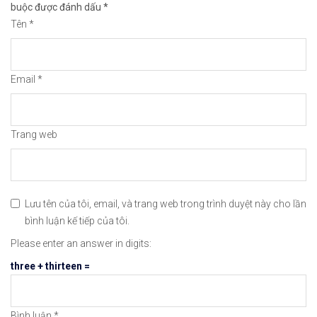
buộc được đánh dấu
*
Tên
*
✅Xem cách mở tài khoản trên sàn Remitano dễ nhất
✅Xem video hướng dẫn cách mua bán tiền điện tử t
Email
*
𝘟𝘦𝘮 𝘤𝘩𝘪 𝘵𝘪ế𝘵: https://chungkhoanforex.com/d
😘Cảm ơn bạn đã xem thông tin😘🍀🤗Chúc bạn giao 
Trang web
#binance #remitano #bitcoin #tiendientu #tienso 
Lưu tên của tôi, email, và trang web trong trình duyệt này cho lần
bình luận kế tiếp của tôi.
Please enter an answer in digits:
three + thirteen =
Bình luận
*