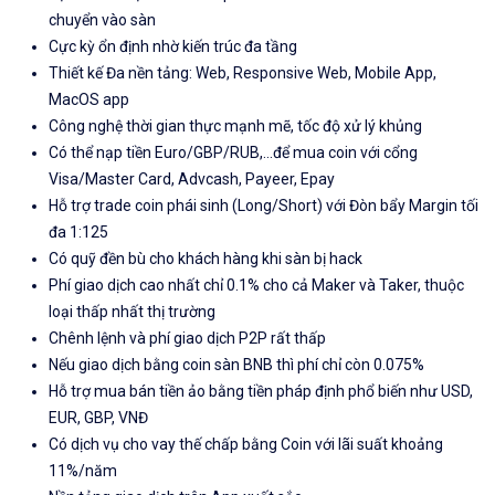
chuyển vào sàn
Cực kỳ ổn định nhờ kiến trúc đa tầng
Thiết kế Đa nền tảng: Web, Responsive Web, Mobile App,
MacOS app
Công nghệ thời gian thực mạnh mẽ, tốc độ xử lý khủng
Có thể nạp tiền Euro/GBP/RUB,...để mua coin với cổng
Visa/Master Card, Advcash, Payeer, Epay
Hỗ trợ trade coin phái sinh (Long/Short) với Đòn bẩy Margin tối
đa 1:125
Có quỹ đền bù cho khách hàng khi sàn bị hack
Phí giao dịch cao nhất chỉ 0.1% cho cả Maker và Taker, thuộc
loại thấp nhất thị trường
Chênh lệnh và phí giao dịch P2P rất thấp
Nếu giao dịch bằng coin sàn BNB thì phí chỉ còn 0.075%
Hỗ trợ mua bán tiền ảo bằng tiền pháp định phổ biến như USD,
EUR, GBP, VNĐ
Có dịch vụ cho vay thế chấp bằng Coin với lãi suất khoảng
11%/năm