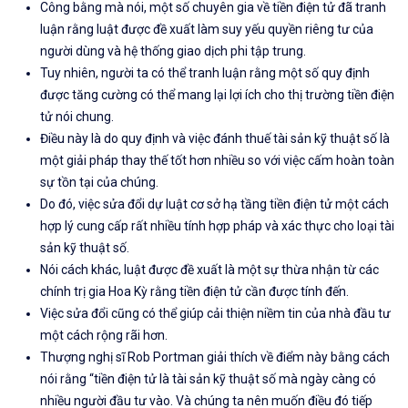
Công bằng mà nói, một số chuyên gia về tiền điện tử đã tranh
luận rằng luật được đề xuất làm suy yếu quyền riêng tư của
người dùng và hệ thống giao dịch phi tập trung.
Tuy nhiên, người ta có thể tranh luận rằng một số quy định
được tăng cường có thể mang lại lợi ích cho thị trường tiền điện
tử nói chung.
Điều này là do quy định và việc đánh thuế tài sản kỹ thuật số là
một giải pháp thay thế tốt hơn nhiều so với việc cấm hoàn toàn
sự tồn tại của chúng.
Do đó, việc sửa đổi dự luật cơ sở hạ tầng tiền điện tử một cách
hợp lý cung cấp rất nhiều tính hợp pháp
và xác thực cho loại tài
sản kỹ thuật số.
Nói cách khác, luật được đề xuất là một sự thừa nhận từ các
chính trị gia Hoa Kỳ rằng tiền điện tử cần được tính đến.
Việc sửa đổi cũng có thể giúp cải thiện niềm tin của nhà đầu tư
một cách rộng rãi hơn.
Thượng nghị sĩ Rob Portman
giải thích
về điểm này bằng cách
nói rằng “tiền điện tử là tài sản kỹ thuật số mà ngày càng có
nhiều người đầu tư vào. Và chúng ta nên muốn điều đó tiếp