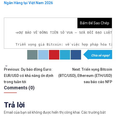
Ngân Hàng tại Việt Nam 2026
Bấm Để Sao Chép
📣DỰ BÁO VỀ ĐỒNG TIỀN SỐ VUA – SỬA ĐỔI ĐẠO LUẬT 
Triển vọng giá Bitcoin: về việc hợp pháp hóa tiề
Chia sẻ ngay!
𝘟𝘦𝘮 𝘤𝘩𝘪 𝘵𝘪ế𝘵: https://chungkhoanforex.com/d
Tags:
Điều
✨🏆𝐀𝐧 𝐭â𝐦 𝐦ở 𝐭à𝐢 𝐤𝐡𝐨ả𝐧 𝐠𝐢𝐚𝐨 𝐝ị𝐜𝐡 𝐁𝐢𝐭𝐜𝐨𝐢𝐧 𝐯à 𝐧𝐡𝐢ề𝐮 𝐥𝐨ạ𝐢
Previous:
Dự báo đồng Euro:
Next:
Triển vọng Bitcoin
EUR/USD có khả năng ổn định
(BTC/USD), Ethereum (ETH/USD)
hướng
👉𝘔ở 𝘵à𝘪 𝘬𝘩𝘰ả𝘯 𝘵𝘳ê𝘯 𝘴à𝘯 𝘉𝘪𝘯𝘢𝘯𝘤𝘦 𝘯ổ𝘪 𝘵𝘪ế
trong tuần tới
sau báo cáo NFP
Comments (0)
bài
✅Xem cách mở tài khoản trên sàn Binance được giả
viết
Trả lời
✅Xem hướng dẫn cách giao dịch Mua – Bán tiền điệ
Email của bạn sẽ không được hiển thị công khai.
Các trường bắt
👉𝘔ở 𝘵à𝘪 𝘬𝘩𝘰ả𝘯 𝘵𝘳ê𝘯 𝘴à𝘯 𝘙𝘦𝘮𝘪𝘵𝘢𝘯𝘰 𝘯ổ𝘪 𝘵𝘪ế