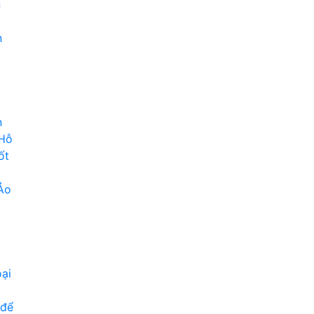
n
n
n
 Hỗ
ốt
Ảo
ại
 để