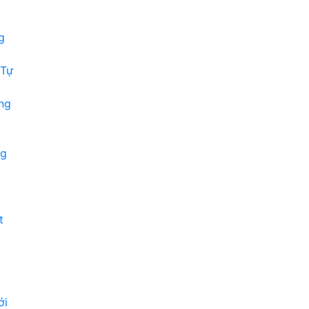
g
 Tự
ng
ng
t
ới