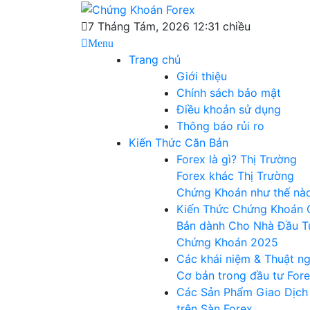
Skip
Chứng Khoán
to
Blog chia sẻ về Chứng Khoán và Forex
7 Tháng Tám, 2026 12:31 chiều
content
Menu
Forex
Trang chủ
Giới thiệu
Chính sách bảo mật
Điều khoản sử dụng
Thông báo rủi ro
Kiến Thức Căn Bản
Forex là gì? Thị Trường
Forex khác Thị Trường
Chứng Khoán như thế nà
Kiến Thức Chứng Khoán 
Bản dành Cho Nhà Đầu T
Chứng Khoán 2025
Các khái niệm & Thuật n
Cơ bản trong đầu tư For
Các Sản Phẩm Giao Dịch
trên Sàn Forex