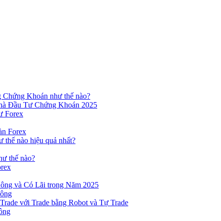
ng Chứng Khoán như thế nào?
hà Đầu Tư Chứng Khoán 2025
ư Forex
àn Forex
ư thế nào hiệu quả nhất?
hư thế nào?
orex
ông và Có Lãi trong Năm 2025
Công
yTrade với Trade bằng Robot và Tự Trade
ông