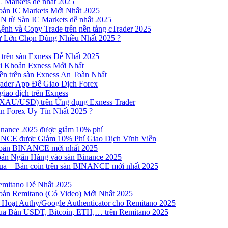
 Markets dễ nhất 2025
ản IC Markets Mới Nhất 2025
từ Sàn IC Markets dễ nhất 2025
nh và Copy Trade trên nền tảng cTrader 2025
ư Lớn Chọn Dùng Nhiều Nhất 2025 ?
trên sàn Exness Dễ Nhất 2025
 Khoản Exness Mới Nhất
n trên sàn Exness An Toàn Nhất
ader App Để Giao Dịch Forex
iao dịch trên Exness
XAU/USD) trên Ứng dụng Exness Trader
n Forex Uy Tín Nhất 2025 ?
inance 2025 được giảm 10% phí
NCE được Giảm 10% Phí Giao Dịch Vĩnh Viễn
oản BINANCE mới nhất 2025
ản Ngân Hàng vào sàn Binance 2025
 Mua – Bán coin trên sàn BINANCE mới nhất 2025
emitano Dễ Nhất 2025
ản Remitano (Có Video) Mới Nhất 2025
Hoạt Authy/Google Authenticator cho Remitano 2025
a Bán USDT, Bitcoin, ETH,… trên Remitano 2025