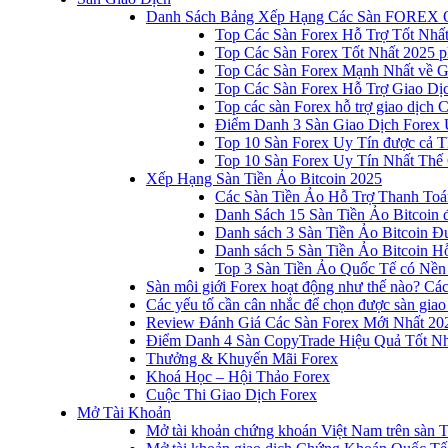
Danh Sách Bảng Xếp Hạng Các Sàn FOREX 
Top Các Sàn Forex Hỗ Trợ Tốt Nhấ
Top Các Sàn Forex Tốt Nhất 2025 p
Top Các Sàn Forex Mạnh Nhất về 
Top Các Sàn Forex Hỗ Trợ Giao D
Top các sàn Forex hỗ trợ giao dịch
Điểm Danh 3 Sàn Giao Dịch Forex 
Top 10 Sàn Forex Uy Tín được cả T
Top 10 Sàn Forex Uy Tín Nhất Thế
Xếp Hạng Sàn Tiền Ảo Bitcoin 2025
Các Sàn Tiền Ảo Hỗ Trợ Thanh Toá
Danh Sách 15 Sàn Tiền Ảo Bitcoin đ
Danh sách 3 Sàn Tiền Ảo Bitcoin 
Danh sách 5 Sàn Tiền Ảo Bitcoin Hỗ
Top 3 Sàn Tiền Ảo Quốc Tế có Nền
Sàn môi giới Forex hoạt động như thế nào? Các 
Các yếu tố cần cân nhắc để chọn được sàn giao
Review Đánh Giá Các Sàn Forex Mới Nhất 20
Điểm Danh 4 Sàn CopyTrade Hiệu Quả Tốt Nh
Thưởng & Khuyến Mãi Forex
Khoá Học – Hội Thảo Forex
Cuộc Thi Giao Dịch Forex
Mở Tài Khoản
Mở tài khoản chứng khoán Việt Nam trên sàn