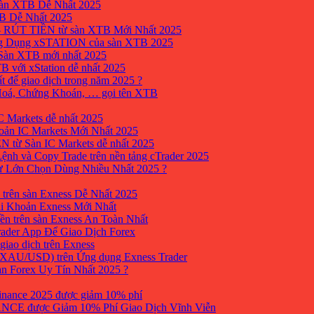
sàn XTB Dễ Nhất 2025
B Dễ Nhất 2025
 RÚT TIỀN từ sàn XTB Mới Nhất 2025
ng Dụng xSTATION của sàn XTB 2025
Sàn XTB mới nhất 2025
B với xStation dễ nhất 2025
 để giao dịch trong năm 2025 ?
 Hoá, Chứng Khoán, … gọi tên XTB
 Markets dễ nhất 2025
ản IC Markets Mới Nhất 2025
từ Sàn IC Markets dễ nhất 2025
nh và Copy Trade trên nền tảng cTrader 2025
ư Lớn Chọn Dùng Nhiều Nhất 2025 ?
trên sàn Exness Dễ Nhất 2025
i Khoản Exness Mới Nhất
ền trên sàn Exness An Toàn Nhất
ader App Để Giao Dịch Forex
iao dịch trên Exness
XAU/USD) trên Ứng dụng Exness Trader
àn Forex Uy Tín Nhất 2025 ?
inance 2025 được giảm 10% phí
ANCE được Giảm 10% Phí Giao Dịch Vĩnh Viễn