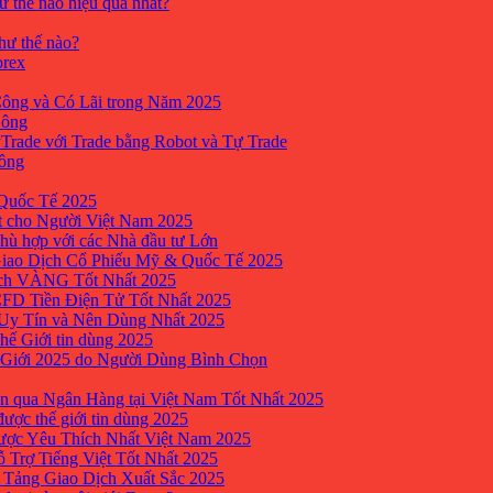
ư thế nào hiệu quả nhất?
như thế nào?
orex
ông và Có Lãi trong Năm 2025
Công
yTrade với Trade bằng Robot và Tự Trade
công
Quốc Tế 2025
t cho Người Việt Nam 2025
hù hợp với các Nhà đầu tư Lớn
Giao Dịch Cổ Phiếu Mỹ & Quốc Tế 2025
ịch VÀNG Tốt Nhất 2025
 CFD Tiền Điện Tử Tốt Nhất 2025
 Uy Tín và Nên Dùng Nhất 2025
hế Giới tin dùng 2025
 Giới 2025 do Người Dùng Bình Chọn
n qua Ngân Hàng tại Việt Nam Tốt Nhất 2025
ược thế giới tin dùng 2025
Được Yêu Thích Nhất Việt Nam 2025
ỗ Trợ Tiếng Việt Tốt Nhất 2025
 Tảng Giao Dịch Xuất Sắc 2025