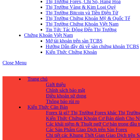
Thị Trường Forex, Chỉ Số, Hàng Hoá
Thị Trường Vàng & Kim Loại Quý
Thị Trường Bitcoin và Tiền Điện Tử
Thị Trường Chứng Khoán Mỹ & Quốc Tế
Thị Trường Chứng Khoán Việt Nam
Tin Tức Tác Động Đến Thị Trường
Chứng Khoán Việt Nam
Mở tài khoản trên sàn TCBS
Hướng Dẫn đầy đủ về sàn chứng khoán TCBS
Kiến Thức Chứng Khoán
Close Menu
Trang chủ
Giới thiệu
Chính sách bảo mật
Điều khoản sử dụng
Thông báo rủi ro
Kiến Thức Căn Bản
Forex là gì? Thị Trường Forex khác Thị Trườ
Kiến Thức Chứng Khoán Cơ Bản dành Cho N
Các khái niệm & Thuật ngữ Cơ bản trong đầu 
Các Sản Phẩm Giao Dịch trên Sàn Forex
Chi tiết các Khung Thời Gian Giao Dịch trên 