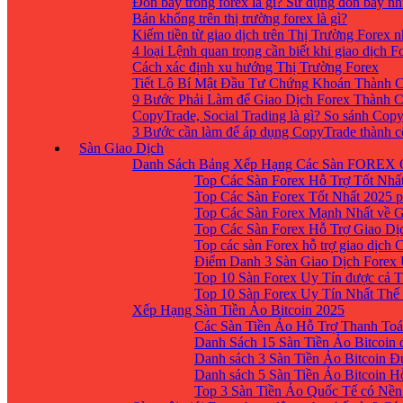
Đòn bẩy trong forex là gì? Sử dụng đòn bẩy nh
Bán khống trên thị trường forex là gì?
Kiếm tiền từ giao dịch trên Thị Trường Forex 
4 loại Lệnh quan trọng cần biết khi giao dịch F
Cách xác định xu hướng Thị Trường Forex
Tiết Lộ Bí Mật Đầu Tư Chứng Khoán Thành C
9 Bước Phải Làm để Giao Dịch Forex Thành 
CopyTrade, Social Trading là gì? So sánh Cop
3 Bước cần làm để áp dụng CopyTrade thành 
Sàn Giao Dịch
Danh Sách Bảng Xếp Hạng Các Sàn FOREX 
Top Các Sàn Forex Hỗ Trợ Tốt Nhấ
Top Các Sàn Forex Tốt Nhất 2025 p
Top Các Sàn Forex Mạnh Nhất về 
Top Các Sàn Forex Hỗ Trợ Giao D
Top các sàn Forex hỗ trợ giao dịch
Điểm Danh 3 Sàn Giao Dịch Forex
Top 10 Sàn Forex Uy Tín được cả T
Top 10 Sàn Forex Uy Tín Nhất Thế
Xếp Hạng Sàn Tiền Ảo Bitcoin 2025
Các Sàn Tiền Ảo Hỗ Trợ Thanh Toá
Danh Sách 15 Sàn Tiền Ảo Bitcoin đ
Danh sách 3 Sàn Tiền Ảo Bitcoin 
Danh sách 5 Sàn Tiền Ảo Bitcoin H
Top 3 Sàn Tiền Ảo Quốc Tế có Nền