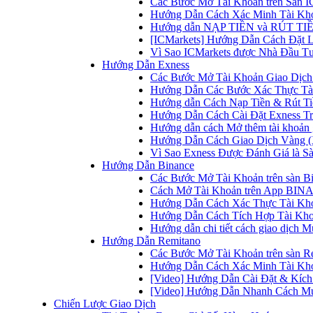
Các Bước Mở Tài Khoản trên Sàn IC
Hướng Dẫn Cách Xác Minh Tài Kho
Hướng dẫn NẠP TIỀN và RÚT TIỀN 
[ICMarkets] Hướng Dẫn Cách Đặt Lệ
Vì Sao ICMarkets được Nhà Đầu T
Hướng Dẫn Exness
Các Bước Mở Tài Khoản Giao Dịch 
Hướng Dẫn Các Bước Xác Thực Tài
Hướng dẫn Cách Nạp Tiền & Rút Tiề
Hướng Dẫn Cách Cài Đặt Exness Tr
Hướng dẫn cách Mở thêm tài khoản g
Hướng Dẫn Cách Giao Dịch Vàng (
Vì Sao Exness Được Đánh Giá là Sà
Hướng Dẫn Binance
Các Bước Mở Tài Khoản trên sàn B
Cách Mở Tài Khoản trên App BINA
Hướng Dẫn Cách Xác Thực Tài Kh
Hướng Dẫn Cách Tích Hợp Tài Kho
Hướng dẫn chi tiết cách giao dịch
Hướng Dẫn Remitano
Các Bước Mở Tài Khoản trên sàn R
Hướng Dẫn Cách Xác Minh Tài Kho
[Video] Hướng Dẫn Cài Đặt & Kích 
[Video] Hướng Dẫn Nhanh Cách Mu
Chiến Lược Giao Dịch