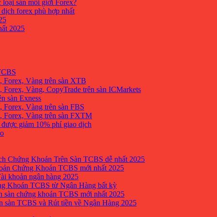
 loại sàn môi giới Forex?
 dịch forex phù hợp nhất
25
ất 2025
 TCBS
, Forex, Vàng trên sàn XTB
 Forex, Vàng, CopyTrade trên sàn ICMarkets
ên sàn Exness
 Forex, Vàng trên sàn FBS
, Forex, Vàng trên sàn FXTM
e được giảm 10% phí giao dịch
no
h Chứng Khoán Trên Sàn TCBS dễ nhất 2025
oản Chứng Khoán TCBS mới nhất 2025
Tài khoản ngân hàng 2025
ng Khoán TCBS từ Ngân Hàng bất kỳ
n sàn chứng khoán TCBS mới nhất 2025
 sàn TCBS và Rút tiền về Ngân Hàng 2025