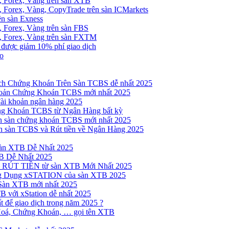
, Forex, Vàng trên sàn XTB
 Forex, Vàng, CopyTrade trên sàn ICMarkets
ên sàn Exness
 Forex, Vàng trên sàn FBS
, Forex, Vàng trên sàn FXTM
e được giảm 10% phí giao dịch
no
h Chứng Khoán Trên Sàn TCBS dễ nhất 2025
oản Chứng Khoán TCBS mới nhất 2025
Tài khoản ngân hàng 2025
ng Khoán TCBS từ Ngân Hàng bất kỳ
n sàn chứng khoán TCBS mới nhất 2025
 sàn TCBS và Rút tiền về Ngân Hàng 2025
sàn XTB Dễ Nhất 2025
B Dễ Nhất 2025
 RÚT TIỀN từ sàn XTB Mới Nhất 2025
ng Dụng xSTATION của sàn XTB 2025
Sàn XTB mới nhất 2025
B với xStation dễ nhất 2025
 để giao dịch trong năm 2025 ?
Hoá, Chứng Khoán, … gọi tên XTB