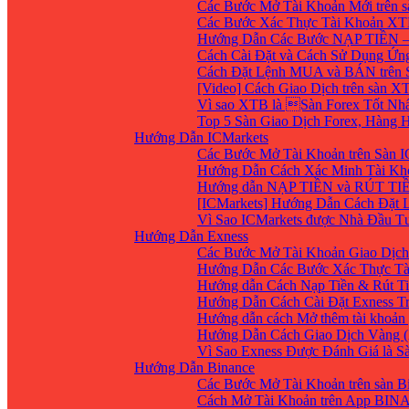
Các Bước Mở Tài Khoản Mới trên 
Các Bước Xác Thực Tài Khoản XT
Hướng Dẫn Các Bước NẠP TIỀN –
Cách Cài Đặt và Cách Sử Dụng Ứ
Cách Đặt Lệnh MUA và BÁN trên 
[Video] Cách Giao Dịch trên sàn XT
Vì sao XTB là Sàn Forex Tốt Nhất
Top 5 Sàn Giao Dịch Forex, Hàng
Hướng Dẫn ICMarkets
Các Bước Mở Tài Khoản trên Sàn IC
Hướng Dẫn Cách Xác Minh Tài Kho
Hướng dẫn NẠP TIỀN và RÚT TIỀN 
[ICMarkets] Hướng Dẫn Cách Đặt Lệ
Vì Sao ICMarkets được Nhà Đầu T
Hướng Dẫn Exness
Các Bước Mở Tài Khoản Giao Dịch 
Hướng Dẫn Các Bước Xác Thực Tà
Hướng dẫn Cách Nạp Tiền & Rút Ti
Hướng Dẫn Cách Cài Đặt Exness Tr
Hướng dẫn cách Mở thêm tài khoản g
Hướng Dẫn Cách Giao Dịch Vàng (
Vì Sao Exness Được Đánh Giá là S
Hướng Dẫn Binance
Các Bước Mở Tài Khoản trên sàn B
Cách Mở Tài Khoản trên App BIN