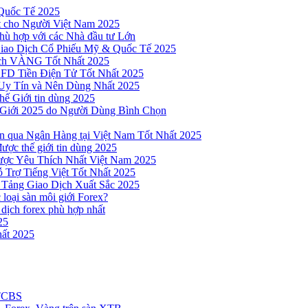
Quốc Tế 2025
t cho Người Việt Nam 2025
hù hợp với các Nhà đầu tư Lớn
Giao Dịch Cổ Phiếu Mỹ & Quốc Tế 2025
ịch VÀNG Tốt Nhất 2025
 CFD Tiền Điện Tử Tốt Nhất 2025
Uy Tín và Nên Dùng Nhất 2025
hế Giới tin dùng 2025
 Giới 2025 do Người Dùng Bình Chọn
n qua Ngân Hàng tại Việt Nam Tốt Nhất 2025
ược thế giới tin dùng 2025
Được Yêu Thích Nhất Việt Nam 2025
 Trợ Tiếng Việt Tốt Nhất 2025
 Tảng Giao Dịch Xuất Sắc 2025
loại sàn môi giới Forex?
 dịch forex phù hợp nhất
25
ất 2025
 TCBS