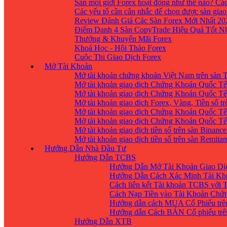
Sàn môi giới Forex hoạt động như thế nào? Các
Các yếu tố cần cân nhắc để chọn được sàn giao
Review Đánh Giá Các Sàn Forex Mới Nhất 20
Điểm Danh 4 Sàn CopyTrade Hiệu Quả Tốt Nh
Thưởng & Khuyến Mãi Forex
Khoá Học - Hội Thảo Forex
Cuộc Thi Giao Dịch Forex
Mở Tài Khoản
Mở tài khoản chứng khoán Việt Nam trên sàn
Mở tài khoản giao dịch Chứng Khoán Quốc Tế
Mở tài khoản giao dịch Chứng Khoán Quốc Tế,
Mở tài khoản giao dịch Forex, Vàng, Tiền số tr
Mở tài khoản giao dịch Chứng Khoán Quốc Tế,
Mở tài khoản giao dịch Chứng Khoán Quốc Tế
Mở tài khoản giao dịch tiền số trên sàn Binanc
Mở tài khoản giao dịch tiền số trên sàn Remita
Hướng Dẫn Nhà Đầu Tư
Hướng Dẫn TCBS
Hướng Dẫn Mở Tài Khoản Giao Dịc
Hướng Dẫn Cách Xác Minh Tài Kh
Cách liên kết Tài khoản TCBS với 
Cách Nạp Tiền vào Tài Khoản Chứ
Hướng dẫn cách MUA Cổ Phiếu trê
Hướng dẫn Cách BÁN Cổ phiếu trên
Hướng Dẫn XTB