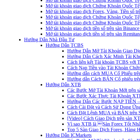
Mở tài khoản giao dịch Chứng Khoán Quốc Tế
Mở tài khoản giao dịch Chứng Khoán Quốc Tế,
Mở tài khoản giao dịch Forex, Vàng, Tiền số tr
Mở tài khoản giao dịch Chứng Khoán Quốc Tế,
Mở tài khoản giao dịch Chứng Khoán Quốc Tế
Mở tài khoản giao dịch tiền số trên sàn Binanc
Mở tài khoản giao dịch tiền số trên sàn Remita
Hướng Dẫn Nhà Đầu Tư
Hướng Dẫn TCBS
Hướng Dẫn Mở Tài Khoản Giao Dịc
Hướng Dẫn Cách Xác Minh Tài Kh
Cách liên kết Tài khoản TCBS với 
Cách Nạp Tiền vào Tài Khoản Chứ
Hướng dẫn cách MUA Cổ Phiếu trê
Hướng dẫn Cách BÁN Cổ phiếu trên
Hướng Dẫn XTB
Các Bước Mở Tài Khoản Mới trên 
Các Bước Xác Thực Tài Khoản XT
Hướng Dẫn Các Bước NẠP TIỀN –
Cách Cài Đặt và Cách Sử Dụng Ứ
Cách Đặt Lệnh MUA và BÁN trên 
[Video] Cách Giao Dịch trên sàn XT
Vì sao XTB là Sàn Forex Tốt Nhất
Top 5 Sàn Giao Dịch Forex, Hàng 
Hướng Dẫn ICMarkets