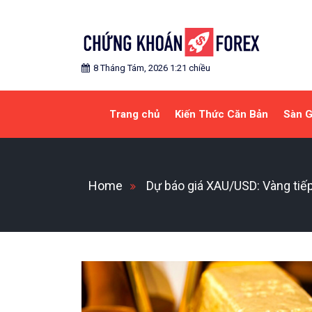
Skip
to
content
Blog chia sẻ về Chứng Khoán và Forex
CHỨNG KHOÁN FOREX
8 Tháng Tám, 2026 1:21 chiều
Trang chủ
Kiến Thức Căn Bản
Sàn G
Home
Dự báo giá XAU/USD: Vàng tiếp