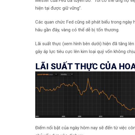
Mester của Fed đã tuyên bố: “
Tôi có thể ủng hộ việ
hiện tại được giữ vững”
.
Các quan chức Fed cũng sẽ phát biểu trong ngày 
hâu gần đây, vàng có thể dễ bị tổn thương.
Lãi suất thực (xem hình bên dưới) hiện đã tăng l
gây áp lực tiêu cực lên kim loại quý vốn không chị
LÃI SUẤT THỰC CỦA HOA
Điểm nổi bật của ngày hôm nay sẽ đến từ việc côn