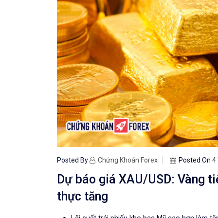
Posted By
Chứng Khoán Forex
Posted On
4
Dự báo giá XAU/USD: Vàng tiế
thực tăng
Lãi suất trái phiếu kho bạc Mỹ cao hơn làm tă