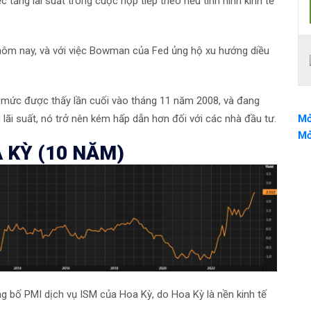
c tăng lãi suất trong cuộc họp tiếp theo nếu tình hình kinh tế
hôm nay, và với việc Bowman của Fed ủng hộ xu hướng diều
ên mức được thấy lần cuối vào tháng 11 năm 2008, và đang
u lãi suất, nó trở nên kém hấp dẫn hơn đối với các nhà đầu tư.
Mở
Mở
 KỲ (10 NĂM)
g bố PMI dịch vụ ISM của Hoa Kỳ, do Hoa Kỳ là nền kinh tế