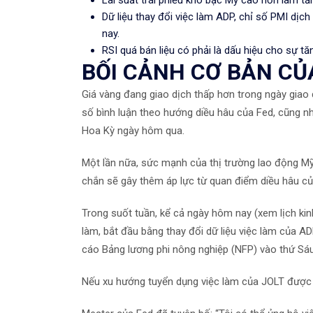
Dữ liệu thay đổi việc làm ADP, chỉ số PMI dịc
nay.
RSI quá bán liệu có phải là dấu hiệu cho sự tă
BỐI CẢNH CƠ BẢN CỦ
Giá vàng đang giao dịch thấp hơn trong ngày giao d
số bình luận theo hướng diều hâu của Fed, cũng nh
Hoa Kỳ ngày hôm qua.
Một lần nữa, sức mạnh của thị trường lao động Mỹ
chắn sẽ gây thêm áp lực từ quan điểm diều hâu củ
Trong suốt tuần, kể cả ngày hôm nay (xem lịch kin
làm, bắt đầu bằng thay đổi dữ liệu việc làm của AD
cáo Bảng lương phi nông nghiệp (NFP) vào thứ Sáu
Nếu xu hướng tuyển dụng việc làm của JOLT được ti