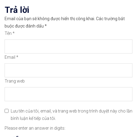
viết
Trả lời
✅𝘔ở 𝘵à𝘪 𝘬𝘩𝘰ả𝘯 𝘵𝘳ê𝘯 𝘴à𝘯 𝘉𝘪𝘯𝘢𝘯𝘤𝘦 𝘯ổ𝘪 𝘵𝘪ế𝘯𝘨 
Email của bạn sẽ không được hiển thị công khai.
Các trường bắt
🔗https://chungkhoanforex.com/du-bao-gia-aud-vie
buộc được đánh dấu
*
Tên
*
😘Cảm ơn bạn đã xem thông tin😘🍀🤗Chúc bạn giao 
#icmarkets #binance #exness #taichinh #dautu #fo
Email
*
Trang web
Lưu tên của tôi, email, và trang web trong trình duyệt này cho lần
bình luận kế tiếp của tôi.
Please enter an answer in digits: