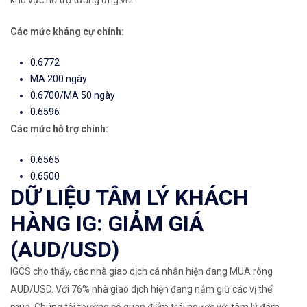
khu vực hỗ trợ tương ứng với
Các mức kháng cự chính:
0.6772
MA 200 ngày
0.6700/MA 50 ngày
0.6596
Các mức hỗ trợ chính:
0.6565
0.6500
DỮ LIỆU TÂM LÝ KHÁCH
HÀNG IG: GIẢM GIÁ
(AUD/USD)
IGCS cho thấy, các nhà giao dịch cá nhân hiện đang MUA
ròng
AUD/USD. Với
76%
nhà giao dịch hiện đang nắm giữ các vị thế