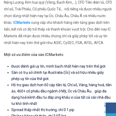
Năng Lượng, Kim loại quý (Vàng, Bạch Kim,...), CFD Tiền điện tử, CFD
chỉ số, Trái Phiếu, Cổ phiếu Quốc Tế,... nổi tiếng và được nhiều người
chọn dùng nhất hiện nay tại Úc, Châu Âu, Châu Á và nhiều nước
khác.
ICMarkets
cung cấp cho khách hàng nền tảng giao dịch tiên
tiến, kết nối có độ trễ thấp và thanh khoản vượt trội. Cho đến nay IC
Markets đã nhận được nhiều chứng chỉ và giấy phép tốt và uy tín
nhất hiện nay trên thế giới như ASIC, CySEC, FSA, AFSL, AFCA.
Một số ưu điểm của sàn ICMarkets:
Được đánh giá uy tín, minh bạch nhất hiện nay trên thế giới
Sàn có trụ sở chính tại Australia (Úc) và sở hữu nhiều giấy
phép uy tín của thế giới.
Hỗ trợ giao dịch hơn 60 cặp tiền tệ, Chỉ số, Vàng, hàng hoá, tiền
ảo, 460+ cổ phiếu đầu ngành ở Mỹ, Úc và Châu Âu... giúp đa
dạng hoá kênh đầu tư đáp ứng khẩu vị của tất cả các nhà đầu
tư khó tính nhất
Spread thấp nhất thị trường, chỉ 0.1 pip