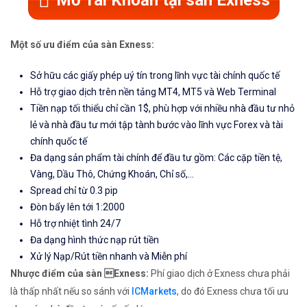
Mở Tài Khoản tại sàn Exness
Một số ưu điểm của sàn Exness:
Sở hữu các giấy phép uý tín trong lĩnh vực tài chính quốc tế
Hỗ trợ giao dịch trên nền tảng MT4, MT5 và Web Terminal
Tiền nạp tối thiểu chỉ cần 1$, phù hợp với nhiều nhà đầu tư nhỏ
lẻ và nhà đầu tư mới tập tành bước vào lĩnh vực Forex và tài
chính quốc tế
Đa dạng sản phẩm tài chính để đầu tư gồm: Các cặp tiền tệ,
Vàng, Dầu Thô, Chứng Khoán, Chỉ số,...
Spread chỉ từ 0.3 pip
Đòn bẩy lên tới 1:2000
Hỗ trợ nhiệt tình 24/7
Đa dạng hình thức nạp rút tiền
Xử lý Nạp/Rút tiền nhanh và Miễn phí
Nhược điểm của sàn Exness:
Phí giao dịch ở Exness chưa phải
là thấp nhất nếu so sánh với
ICMarkets
, do đó Exness chưa tối ưu