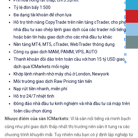
Phí hoa hồng rất thấp, chỉ 3.5$/lot
Tỷ lệ đòn bẩy 1:500
Đa dạng tài khoản để chọn lựa
Hỗ trợ tính năng CopyTrade trên nền tảng cTrader, cho phép
nhà đầu tư sao chép lệnh giao dịch của các trader nổi tiếng
hoặc bán tín hiệu giao dịch cho các nhà đầu tư khác
Nền tảng MT4, MT5, cTrader, WebTrader thông dụng
Công cụ giao dịch MAM, PAMM, VPS, AUTO
Thanh khoản dồi dào trên toàn cầu với hơn 15 tỷ USD giao
dịch qua ICMarkets mỗi ngày
Khớp lệnh nhanh nhờ máy chủ ở London, Newyork
Môi trường giao dịch Raw Pricing tân tiến
Nạp rút tiền nhanh, miễn phí
Hỗ trợ 24/7 nhiệt tình
Đông đảo nhà đầu tư kinh nghiệm và nhà đầu tư cá mập trên
toàn cầu chọn dùng
Nhược điểm của sàn ICMarkets:
Vì là sàn nổi tiếng và minh bạch
cũng như phí giao dịch thấp nhất thị trường nên sàn ít tung ra các
chương trình khuyến mãi. Tuy nhiên nếu bạn có ý định lập nghiệp từ