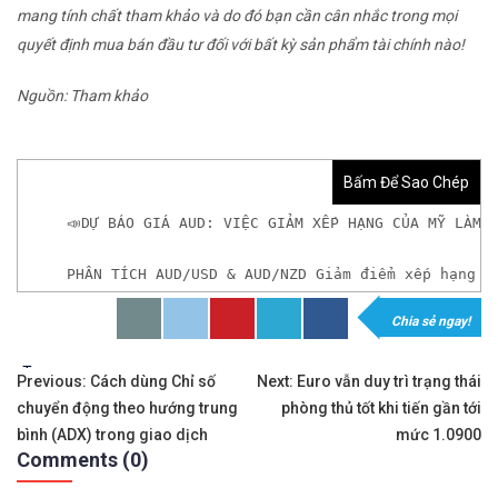
mang tính chất tham khảo và do đó bạn cần cân nhắc trong mọi
quyết định mua bán đầu tư đối với bất kỳ sản phẩm tài chính nào!
Nguồn: Tham khảo
Bấm Để Sao Chép
📣DỰ BÁO GIÁ AUD: VIỆC GIẢM XẾP HẠNG CỦA MỸ LÀM 
PHÂN TÍCH AUD/USD & AUD/NZD Giảm điểm xếp hạng ư
Chia sẻ ngay!
𝘟𝘦𝘮 𝘤𝘩𝘪 𝘵𝘪ế𝘵: https://chungkhoanforex.com/du
Tags:
Điều
✨🏆𝐗𝐨á 𝐛ỏ 𝐥𝐨 𝐥ắ𝐧𝐠 𝐤𝐡𝐢 𝐭𝐡𝐚𝐦 𝐠𝐢𝐚 𝐭𝐡ị 𝐭𝐫ườ𝐧𝐠 𝐭à𝐢 𝐜𝐡í𝐧𝐡 
Previous:
Cách dùng Chỉ số
Next:
Euro vẫn duy trì trạng thái
chuyển động theo hướng trung
phòng thủ tốt khi tiến gần tới
hướng
✅𝘔ở 𝘵à𝘪 𝘬𝘩𝘰ả𝘯 𝘵𝘳ê𝘯 𝘴à𝘯 𝘌𝘹𝘯𝘦𝘴𝘴 𝘜𝘺 𝘛í𝘯 𝘷
bình (ADX) trong giao dịch
mức 1.0900
Comments (0)
bài
✅𝘔ở 𝘵à𝘪 𝘬𝘩𝘰ả𝘯 𝘵𝘳ê𝘯 𝘴à𝘯 𝘐𝘊𝘔𝘢𝘳𝘬𝘦𝘵𝘴 𝘯ổ𝘪 𝘵𝘪ế